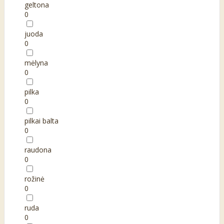
geltona
0
juoda
0
mėlyna
0
pilka
0
pilkai balta
0
raudona
0
rožinė
0
ruda
0