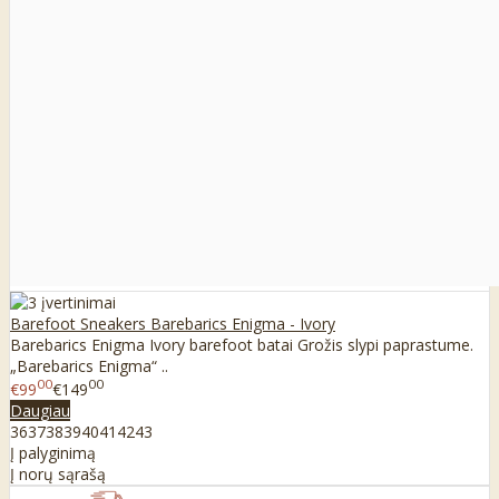
Barefoot Sneakers Barebarics Enigma - Ivory
Barebarics Enigma Ivory barefoot batai Grožis slypi paprastume.
„Barebarics Enigma“ ..
00
00
€99
€149
Daugiau
36
37
38
39
40
41
42
43
Į palyginimą
Į norų sąrašą