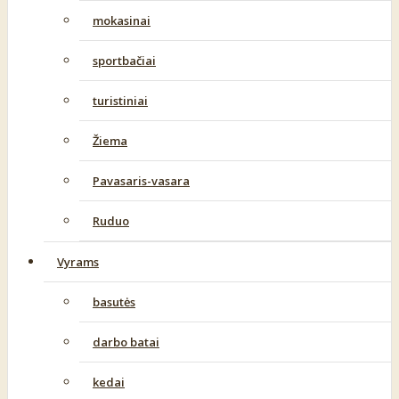
mokasinai
sportbačiai
turistiniai
Žiema
Pavasaris-vasara
Ruduo
Vyrams
basutės
darbo batai
kedai