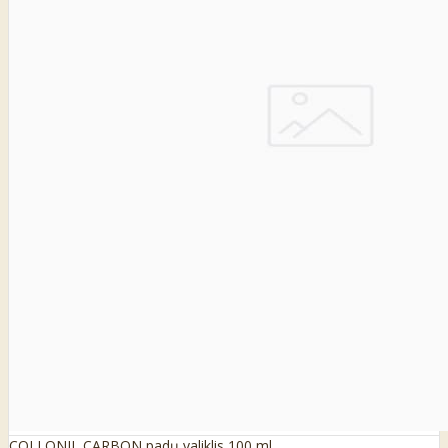
COLLONIL CARBON padų valiklis 100 ml