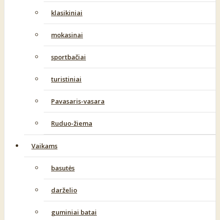
klasikiniai
mokasinai
sportbačiai
turistiniai
Pavasaris-vasara
Ruduo-žiema
Vaikams
basutės
darželio
guminiai batai