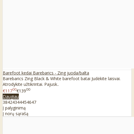
Barefoot kedai Barebarics - Zing juoda/balta
Barebarics Zing Black & White barefoot batai Judėkite laisvai.
Atrodykite užtikrintai. Pajusk..
00
00
€117
€139
Daugiau
38
42
43
44
45
46
47
Į palyginimą
Į norų sąrašą