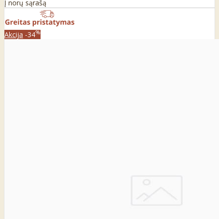
Į norų sąrašą
%
Akcija
-34