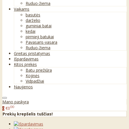
Ruduo-žiema
Vaikams
basutės
darželio
guminiai batai
kedai
pirmieji batukai
Pavasaris-vasara
Ruduo-žiema
Greitas pristatymas
Išpardavimas
Kitos prekės
Batų priežiūra
Kojinės
Vidpadžiai
Naujienos
Mano paskyra
00
€0
0
Prekių krepšelis tuščias!