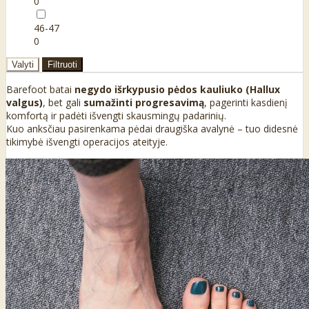
0
46-47
0
Valyti
Filtruoti
Barefoot batai
negydo išrkypusio pėdos kauliuko (Hallux
valgus)
, bet gali
sumažinti progresavimą
, pagerinti kasdienį
komfortą ir padėti išvengti skausmingų padarinių.
Kuo anksčiau pasirenkama pėdai draugiška avalynė – tuo didesnė
tikimybė išvengti operacijos ateityje.