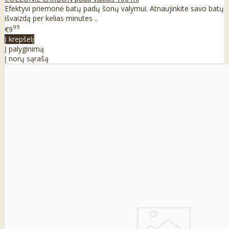
Efektyvi priemonė batų padų šonų valymui. Atnaujinkite savo batų
išvaizdą per kelias minutes ..
99
€9
Į krepšelį
Į palyginimą
Į norų sąrašą