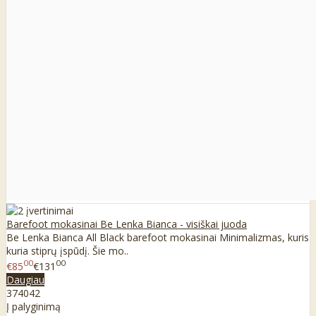
Barefoot mokasinai Be Lenka Bianca - visiškai juoda
Be Lenka Bianca All Black barefoot mokasinai Minimalizmas, kuris
kuria stiprų įspūdį. Šie mo..
00
00
€85
€131
Daugiau
37
40
42
Į palyginimą