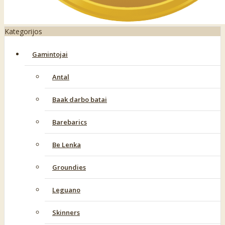
Kategorijos
Gamintojai
Antal
Baak darbo batai
Barebarics
Be Lenka
Groundies
Leguano
Skinners