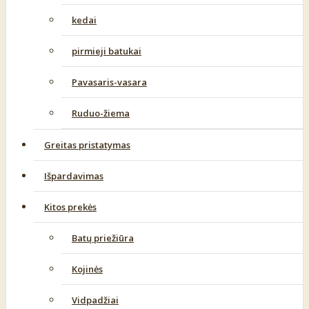
kedai
pirmieji batukai
Pavasaris-vasara
Ruduo-žiema
Greitas pristatymas
Išpardavimas
Kitos prekės
Batų priežiūra
Kojinės
Vidpadžiai