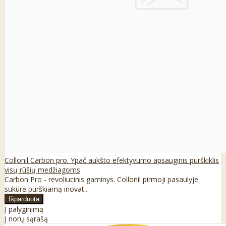
Collonil Carbon pro. Ypač aukšto efektyvumo apsauginis purškiklis
visų rūšių medžiagoms
Carbon Pro - revoliucinis gaminys. Collonil pirmoji pasaulyje
sukūrė purškiamą inovat..
Į palyginimą
Į norų sąrašą