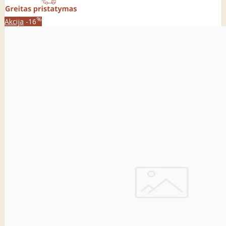
%
Akcija
-16