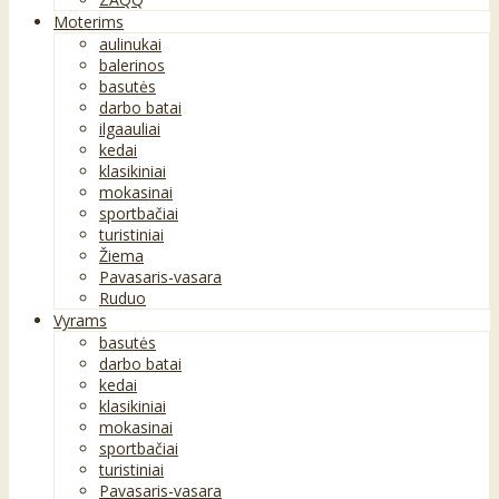
Moterims
aulinukai
balerinos
basutės
darbo batai
ilgaauliai
kedai
klasikiniai
mokasinai
sportbačiai
turistiniai
Žiema
Pavasaris-vasara
Ruduo
Vyrams
basutės
darbo batai
kedai
klasikiniai
mokasinai
sportbačiai
turistiniai
Pavasaris-vasara