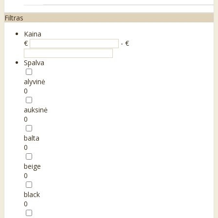
Filtras
Kaina
€
- €
Spalva
alyvinė
0
auksinė
0
balta
0
beige
0
black
0