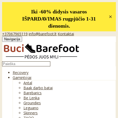
Iki -60% didysis vasaros
×
IŠPARDAVIMAS rugpjūčio 1-31
dienomis.
+37067965119
info@barefoot.lt
Kontaktai
Navigacija
Recovery
Gamintojai
Antal
Baak darbo batai
Barebarics
Be Lenka
Groundies
Leguano
Skinners
ZAQQ