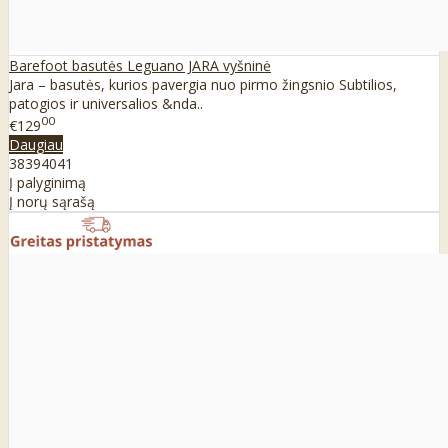
Barefoot basutės Leguano JARA vyšninė
Jara – basutės, kurios pavergia nuo pirmo žingsnio Subtilios,
patogios ir universalios &nda..
00
€129
Daugiau
38
39
40
41
Į palyginimą
Į norų sąrašą