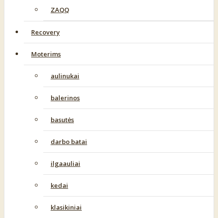
ZAQQ
Recovery
Moterims
aulinukai
balerinos
basutės
darbo batai
ilgaauliai
kedai
klasikiniai