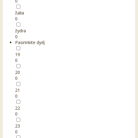
0
žalia
0
žydra
0
Pasirinkite dydį
19
0
20
0
21
0
22
0
23
0