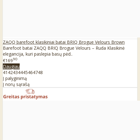
ZAQQ barefoot klasikiniai batai BRIQ Brogue Velours Brown
Barefoot batai ZAQQ BRIQ Brogue Velours – Ruda Klasikinė
elegancija, kuri paslepia basų pėd..
90
€169
Daugiau
41
42
43
44
45
46
47
48
Į palyginimą
Į norų sąrašą