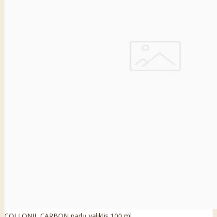
COLLONIL CARBON padų valiklis 100 ml