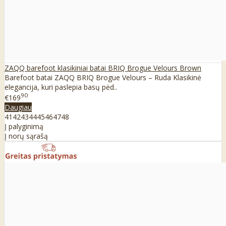
ZAQQ barefoot klasikiniai batai BRIQ Brogue Velours Brown
Barefoot batai ZAQQ BRIQ Brogue Velours – Ruda Klasikinė
elegancija, kuri paslepia basų pėd..
90
€169
Daugiau
41
42
43
44
45
46
47
48
Į palyginimą
Į norų sąrašą