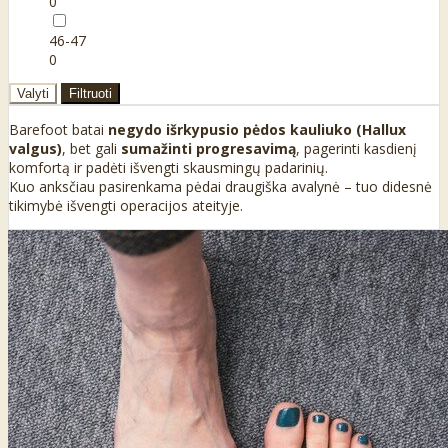
0
46-47
0
Valyti
Filtruoti
Barefoot batai
negydo išrkypusio pėdos kauliuko (Hallux
valgus)
, bet gali
sumažinti progresavimą
, pagerinti kasdienį
komfortą ir padėti išvengti skausmingų padarinių.
Kuo anksčiau pasirenkama pėdai draugiška avalynė – tuo didesnė
tikimybė išvengti operacijos ateityje.