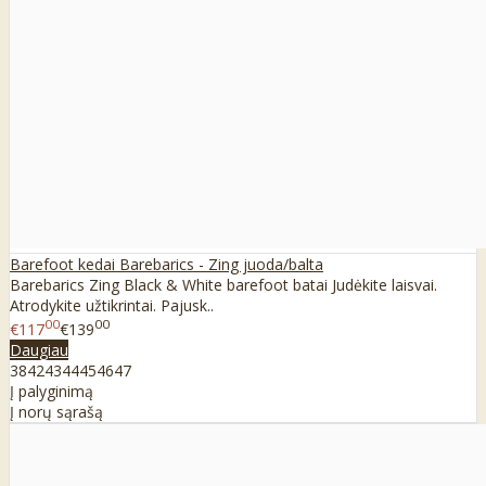
Barefoot kedai Barebarics - Zing juoda/balta
Barebarics Zing Black & White barefoot batai Judėkite laisvai.
Atrodykite užtikrintai. Pajusk..
00
00
€117
€139
Daugiau
38
42
43
44
45
46
47
Į palyginimą
Į norų sąrašą