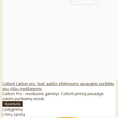
Collonil Carbon pro. Ypač aukšto efektyvumo apsauginis purškiklis
visų rūšių medžiagoms
Carbon Pro - revoliucinis gaminys. Collonil pirmoji pasaulyje
sukūrė purškiamą inovat..
Į palyginimą
Į norų sąrašą