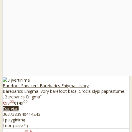
Barefoot Sneakers Barebarics Enigma - Ivory
Barebarics Enigma Ivory barefoot batai Grožis slypi paprastume.
„Barebarics Enigma“ ..
00
00
€99
€149
Daugiau
36
37
38
39
40
41
42
43
Į palyginimą
Į norų sąrašą