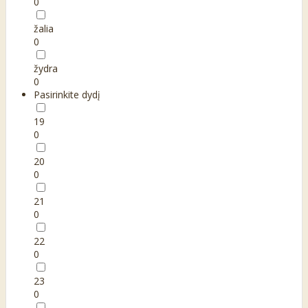
0
žalia
0
žydra
0
Pasirinkite dydį
19
0
20
0
21
0
22
0
23
0