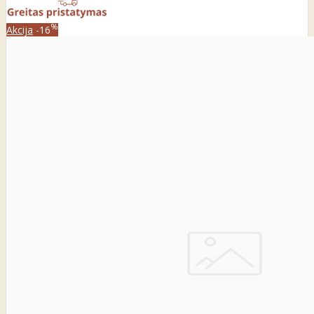
%
Akcija
-16