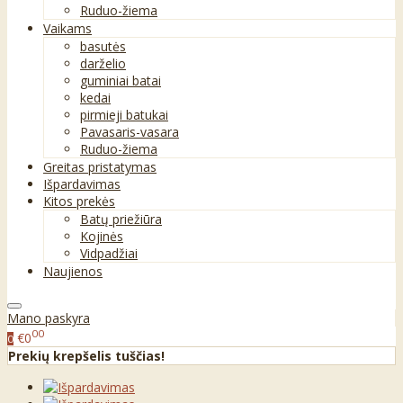
Ruduo-žiema
Vaikams
basutės
darželio
guminiai batai
kedai
pirmieji batukai
Pavasaris-vasara
Ruduo-žiema
Greitas pristatymas
Išpardavimas
Kitos prekės
Batų priežiūra
Kojinės
Vidpadžiai
Naujienos
Mano paskyra
00
€0
0
Prekių krepšelis tuščias!