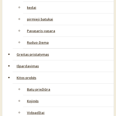
kedai
pirmieji batukai
Pavasaris-vasara
Ruduo-žiema
Greitas pristatymas
Išpardavimas
Kitos prekės
Batų priežiūra
Kojinės
Vidpadžiai