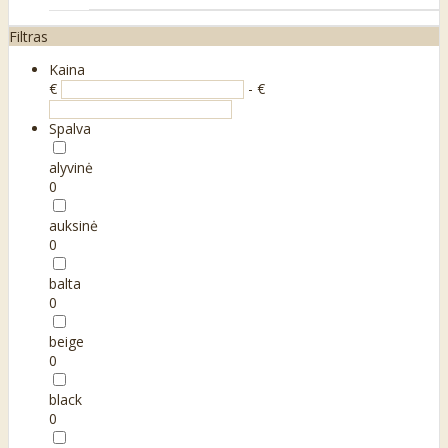
Filtras
Kaina
€
- €
Spalva
alyvinė
0
auksinė
0
balta
0
beige
0
black
0