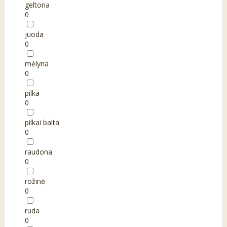
geltona
0
juoda
0
mėlyna
0
pilka
0
pilkai balta
0
raudona
0
rožinė
0
ruda
0