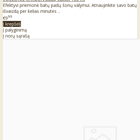
Efektyvi priemonė batų padų šonų valymui. Atnaujinkite savo batų
išvaizdą per kelias minutes ..
99
€9
Į krepšelį
Į palyginimą
Į norų sąrašą