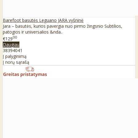
Barefoot basutės Leguano JARA vyšninė
Jara – basutės, kurios pavergia nuo pirmo žingsnio Subtilios,
patogios ir universalios &nda..
00
€129
Daugiau
38
39
40
41
Į palyginimą
Į norų sąrašą