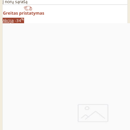
Į norų sąrašą
%
Akcija
-34