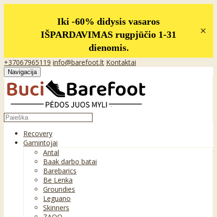
Iki -60% didysis vasaros
×
IŠPARDAVIMAS rugpjūčio 1-31
dienomis.
+37067965119
info@barefoot.lt
Kontaktai
Navigacija
Recovery
Gamintojai
Antal
Baak darbo batai
Barebarics
Be Lenka
Groundies
Leguano
Skinners
ZAQQ