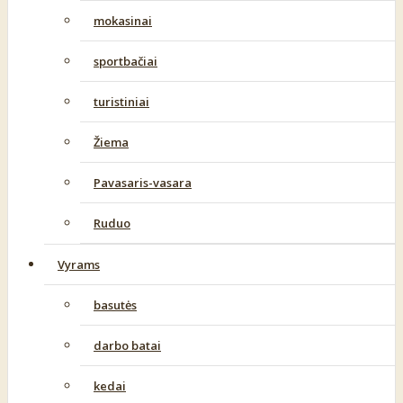
mokasinai
sportbačiai
turistiniai
Žiema
Pavasaris-vasara
Ruduo
Vyrams
basutės
darbo batai
kedai