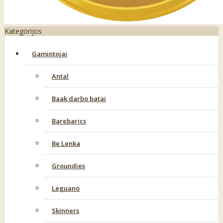
Kategorijos
Gamintojai
Antal
Baak darbo batai
Barebarics
Be Lenka
Groundies
Leguano
Skinners