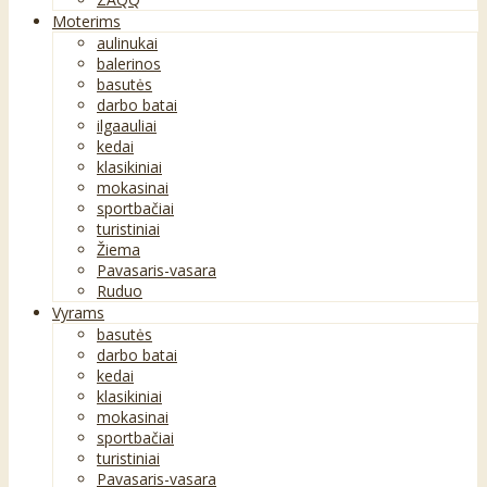
Moterims
aulinukai
balerinos
basutės
darbo batai
ilgaauliai
kedai
klasikiniai
mokasinai
sportbačiai
turistiniai
Žiema
Pavasaris-vasara
Ruduo
Vyrams
basutės
darbo batai
kedai
klasikiniai
mokasinai
sportbačiai
turistiniai
Pavasaris-vasara