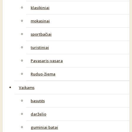
klasikiniai
mokasinai
sportbačiai
turistiniai
Pavasaris-vasara
Ruduo-žiema
Vaikams
basutės
darželio
guminiai batai