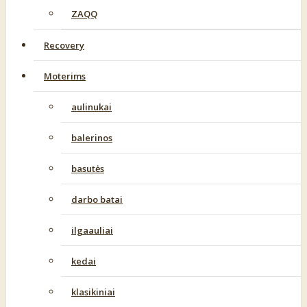
ZAQQ
Recovery
Moterims
aulinukai
balerinos
basutės
darbo batai
ilgaauliai
kedai
klasikiniai