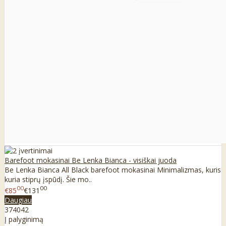
Barefoot mokasinai Be Lenka Bianca - visiškai juoda
Be Lenka Bianca All Black barefoot mokasinai Minimalizmas, kuris
kuria stiprų įspūdį. Šie mo..
00
00
€85
€131
Daugiau
37
40
42
Į palyginimą