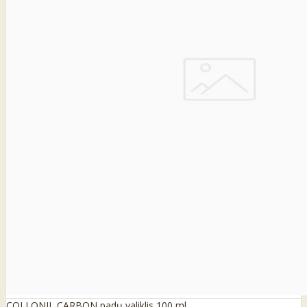
COLLONIL CARBON padų valiklis 100 ml