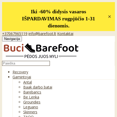
Iki -60% didysis vasaros
×
IŠPARDAVIMAS rugpjūčio 1-31
dienomis.
+37067965119
info@barefoot.lt
Kontaktai
Navigacija
Recovery
Gamintojai
Antal
Baak darbo batai
Barebarics
Be Lenka
Groundies
Leguano
Skinners
ZAQQ