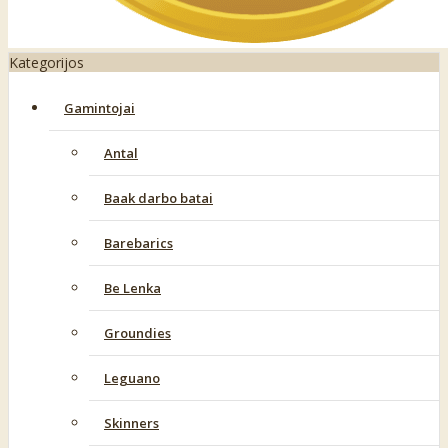
Kategorijos
Gamintojai
Antal
Baak darbo batai
Barebarics
Be Lenka
Groundies
Leguano
Skinners