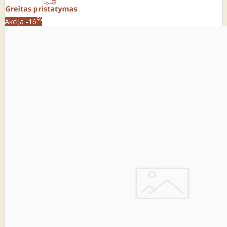
%
Akcija
-16