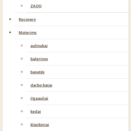
ZAQQ
Recovery
Moterims
aulinukai
balerinos
basutės
darbo batai
ilgaauliai
kedai
klasikiniai