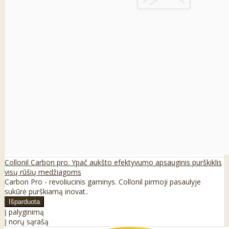
Collonil Carbon pro. Ypač aukšto efektyvumo apsauginis purškiklis
visų rūšių medžiagoms
Carbon Pro - revoliucinis gaminys. Collonil pirmoji pasaulyje
sukūrė purškiamą inovat..
Į palyginimą
Į norų sąrašą