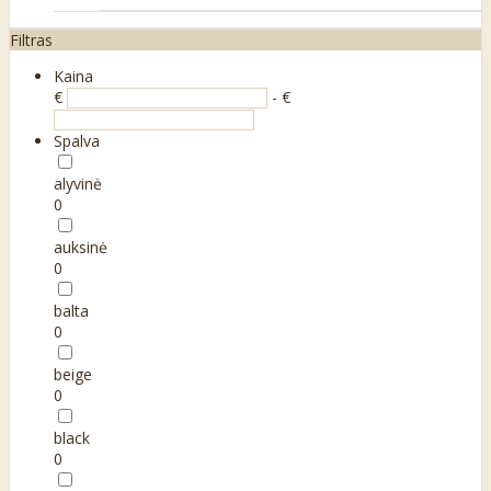
Filtras
Kaina
€
- €
Spalva
alyvinė
0
auksinė
0
balta
0
beige
0
black
0