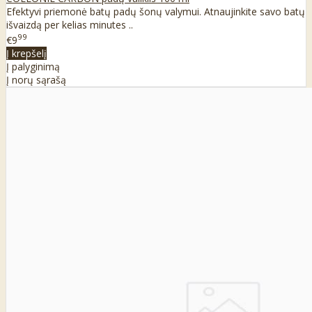
Efektyvi priemonė batų padų šonų valymui. Atnaujinkite savo batų
išvaizdą per kelias minutes ..
99
€9
Į krepšelį
Į palyginimą
Į norų sąrašą