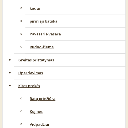
kedai
pirmieji batukai
Pavasaris-vasara
Ruduo-žiema
Greitas pristatymas
Išpardavimas
Kitos prekės
Batų priežiūra
Kojinės
Vidpadžiai