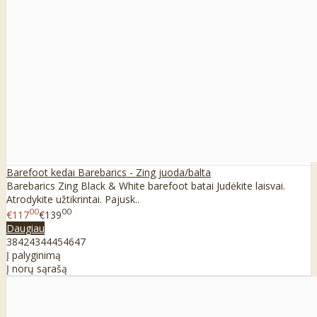
Barefoot kedai Barebarics - Zing juoda/balta
Barebarics Zing Black & White barefoot batai Judėkite laisvai.
Atrodykite užtikrintai. Pajusk..
00
00
€117
€139
Daugiau
38
42
43
44
45
46
47
Į palyginimą
Į norų sąrašą