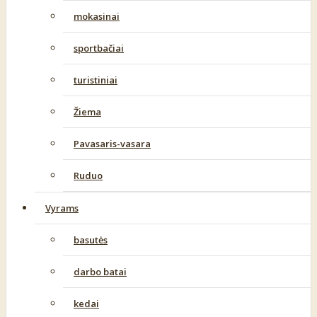
mokasinai
sportbačiai
turistiniai
Žiema
Pavasaris-vasara
Ruduo
Vyrams
basutės
darbo batai
kedai