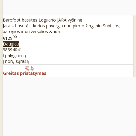
Barefoot basutės Leguano JARA vyšninė
Jara – basutės, kurios pavergia nuo pirmo žingsnio Subtilios,
patogios ir universalios &nda..
00
€129
Daugiau
38
39
40
41
Į palyginimą
Į norų sąrašą