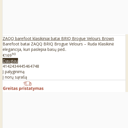
ZAQQ barefoot klasikiniai batai BRIQ Brogue Velours Brown
Barefoot batai ZAQQ BRIQ Brogue Velours – Ruda Klasikinė
elegancija, kuri paslepia basų pėd..
90
€169
Daugiau
41
42
43
44
45
46
47
48
Į palyginimą
Į norų sąrašą