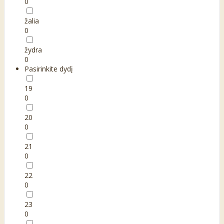
0
žalia
0
žydra
0
Pasirinkite dydį
19
0
20
0
21
0
22
0
23
0