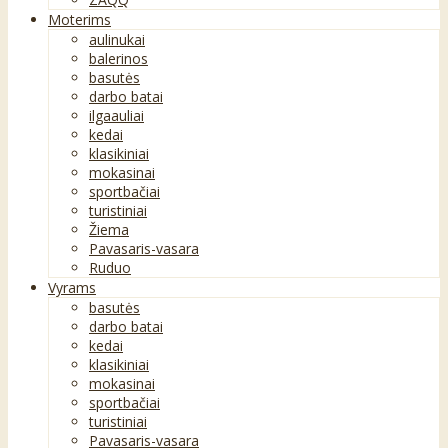
Moterims
aulinukai
balerinos
basutės
darbo batai
ilgaauliai
kedai
klasikiniai
mokasinai
sportbačiai
turistiniai
Žiema
Pavasaris-vasara
Ruduo
Vyrams
basutės
darbo batai
kedai
klasikiniai
mokasinai
sportbačiai
turistiniai
Pavasaris-vasara