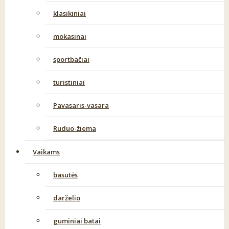
klasikiniai
mokasinai
sportbačiai
turistiniai
Pavasaris-vasara
Ruduo-žiema
Vaikams
basutės
darželio
guminiai batai