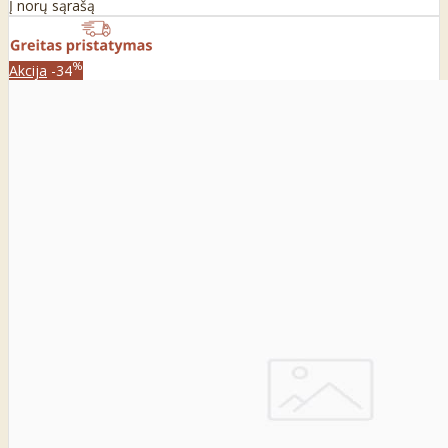
Į norų sąrašą
%
Akcija
-34