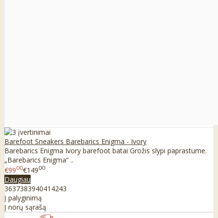
Barefoot Sneakers Barebarics Enigma - Ivory
Barebarics Enigma Ivory barefoot batai Grožis slypi paprastume.
„Barebarics Enigma“ ..
00
00
€99
€149
Daugiau
36
37
38
39
40
41
42
43
Į palyginimą
Į norų sąrašą