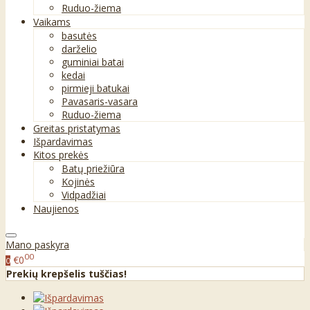
Ruduo-žiema
Vaikams
basutės
darželio
guminiai batai
kedai
pirmieji batukai
Pavasaris-vasara
Ruduo-žiema
Greitas pristatymas
Išpardavimas
Kitos prekės
Batų priežiūra
Kojinės
Vidpadžiai
Naujienos
Mano paskyra
00
€0
0
Prekių krepšelis tuščias!