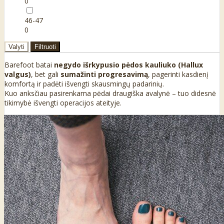
0
46-47
0
Valyti
Filtruoti
Barefoot batai
negydo išrkypusio pėdos kauliuko (Hallux
valgus)
, bet gali
sumažinti progresavimą
, pagerinti kasdienį
komfortą ir padėti išvengti skausmingų padarinių.
Kuo anksčiau pasirenkama pėdai draugiška avalynė – tuo didesnė
tikimybė išvengti operacijos ateityje.