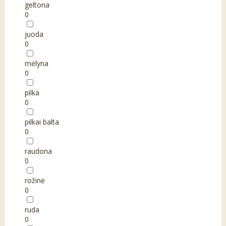
geltona
0
juoda
0
mėlyna
0
pilka
0
pilkai balta
0
raudona
0
rožinė
0
ruda
0