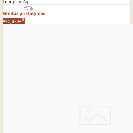
Į norų sąrašą
%
Akcija
-34