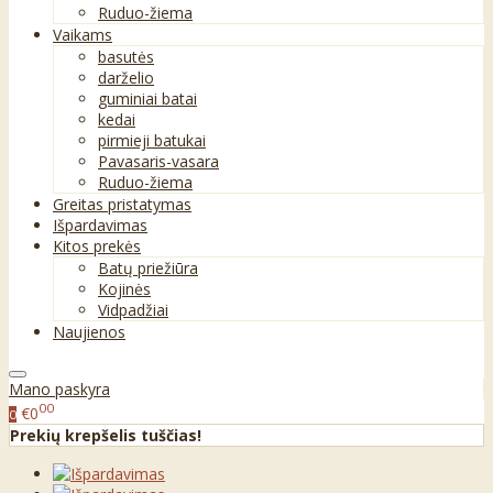
Ruduo-žiema
Vaikams
basutės
darželio
guminiai batai
kedai
pirmieji batukai
Pavasaris-vasara
Ruduo-žiema
Greitas pristatymas
Išpardavimas
Kitos prekės
Batų priežiūra
Kojinės
Vidpadžiai
Naujienos
Mano paskyra
00
€0
0
Prekių krepšelis tuščias!