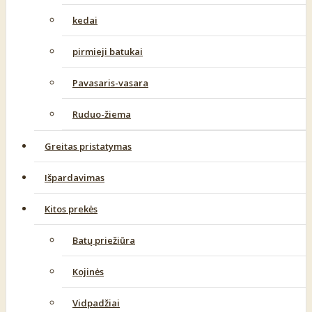
kedai
pirmieji batukai
Pavasaris-vasara
Ruduo-žiema
Greitas pristatymas
Išpardavimas
Kitos prekės
Batų priežiūra
Kojinės
Vidpadžiai