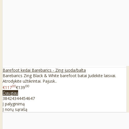
Barefoot kedai Barebarics - Zing juoda/balta
Barebarics Zing Black & White barefoot batai Judėkite laisvai.
Atrodykite užtikrintai. Pajusk..
00
00
€117
€139
Daugiau
38
42
43
44
45
46
47
Į palyginimą
Į norų sąrašą