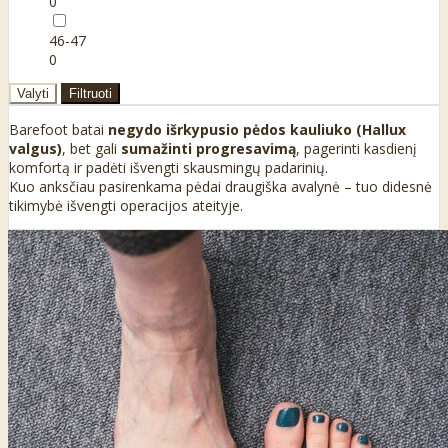
0
46-47
0
Valyti
Filtruoti
Barefoot batai
negydo išrkypusio pėdos kauliuko (Hallux
valgus)
, bet gali
sumažinti progresavimą
, pagerinti kasdienį
komfortą ir padėti išvengti skausmingų padarinių.
Kuo anksčiau pasirenkama pėdai draugiška avalynė – tuo didesnė
tikimybė išvengti operacijos ateityje.