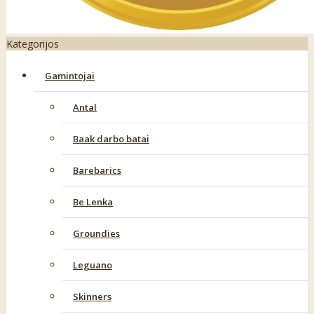
Kategorijos
Gamintojai
Antal
Baak darbo batai
Barebarics
Be Lenka
Groundies
Leguano
Skinners