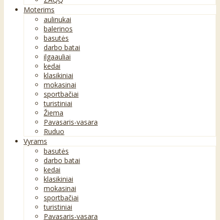
Moterims
aulinukai
balerinos
basutės
darbo batai
ilgaauliai
kedai
klasikiniai
mokasinai
sportbačiai
turistiniai
Žiema
Pavasaris-vasara
Ruduo
Vyrams
basutės
darbo batai
kedai
klasikiniai
mokasinai
sportbačiai
turistiniai
Pavasaris-vasara