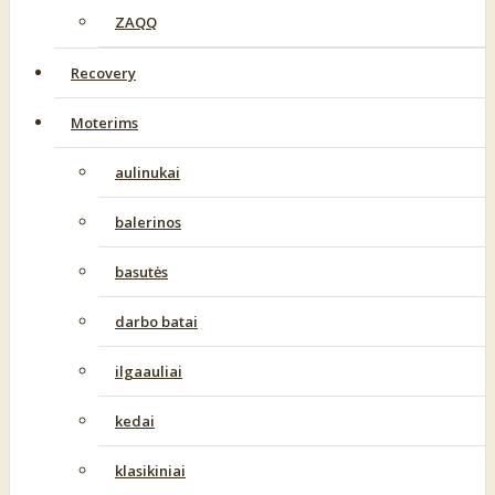
ZAQQ
Recovery
Moterims
aulinukai
balerinos
basutės
darbo batai
ilgaauliai
kedai
klasikiniai