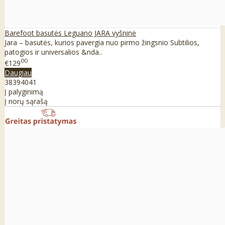
Barefoot basutės Leguano JARA vyšninė
Jara – basutės, kurios pavergia nuo pirmo žingsnio Subtilios,
patogios ir universalios &nda..
00
€129
Daugiau
38
39
40
41
Į palyginimą
Į norų sąrašą