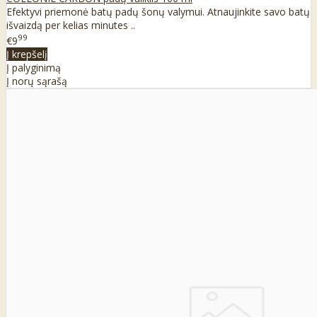
Efektyvi priemonė batų padų šonų valymui. Atnaujinkite savo batų
išvaizdą per kelias minutes ..
99
€9
Į krepšelį
Į palyginimą
Į norų sąrašą