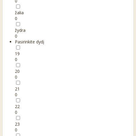
0
žalia
0
žydra
0
Pasirinkite dydį
19
0
20
0
21
0
22
0
23
0