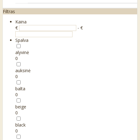
Filtras
Kaina
€
- €
Spalva
alyvinė
0
auksinė
0
balta
0
beige
0
black
0