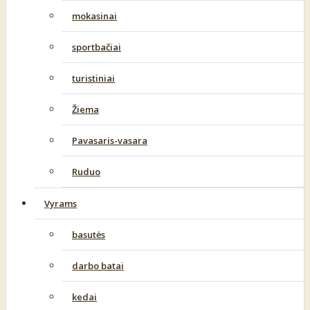
mokasinai
sportbačiai
turistiniai
Žiema
Pavasaris-vasara
Ruduo
Vyrams
basutės
darbo batai
kedai