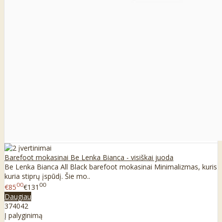
Barefoot mokasinai Be Lenka Bianca - visiškai juoda
Be Lenka Bianca All Black barefoot mokasinai Minimalizmas, kuris
kuria stiprų įspūdį. Šie mo..
00
00
€85
€131
Daugiau
37
40
42
Į palyginimą