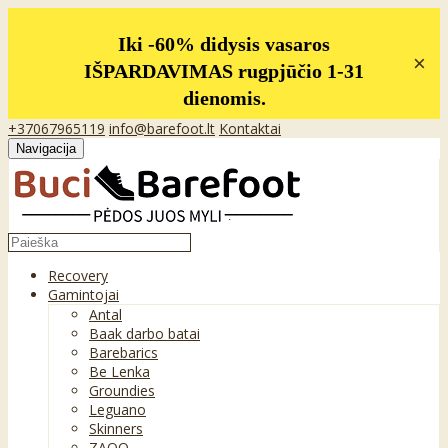
Iki -60% didysis vasaros
×
IŠPARDAVIMAS rugpjūčio 1-31
dienomis.
+37067965119
info@barefoot.lt
Kontaktai
Navigacija
Recovery
Gamintojai
Antal
Baak darbo batai
Barebarics
Be Lenka
Groundies
Leguano
Skinners
ZAQQ