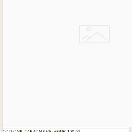
COLLONIL CARBON padų valiklis 100 ml