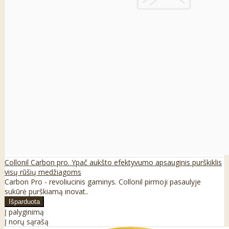
Collonil Carbon pro. Ypač aukšto efektyvumo apsauginis purškiklis
visų rūšių medžiagoms
Carbon Pro - revoliucinis gaminys. Collonil pirmoji pasaulyje
sukūrė purškiamą inovat..
Į palyginimą
Į norų sąrašą