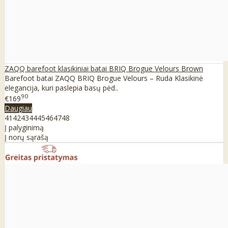
ZAQQ barefoot klasikiniai batai BRIQ Brogue Velours Brown
Barefoot batai ZAQQ BRIQ Brogue Velours – Ruda Klasikinė
elegancija, kuri paslepia basų pėd..
90
€169
Daugiau
41
42
43
44
45
46
47
48
Į palyginimą
Į norų sąrašą