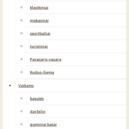
klasikiniai
mokasinai
sportbačiai
turistiniai
Pavasaris-vasara
Ruduo-žiema
Vaikams
basutės
darželio
guminiai batai