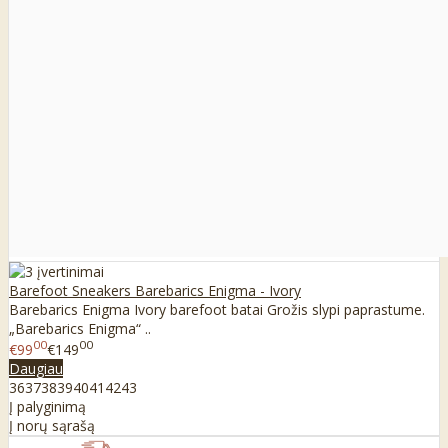
Barefoot Sneakers Barebarics Enigma - Ivory
Barebarics Enigma Ivory barefoot batai Grožis slypi paprastume.
„Barebarics Enigma“ ..
00
00
€99
€149
Daugiau
36
37
38
39
40
41
42
43
Į palyginimą
Į norų sąrašą