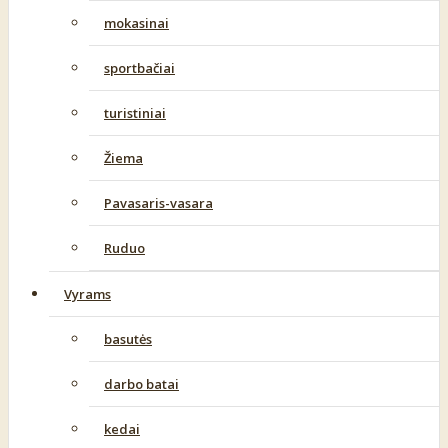
mokasinai
sportbačiai
turistiniai
Žiema
Pavasaris-vasara
Ruduo
Vyrams
basutės
darbo batai
kedai