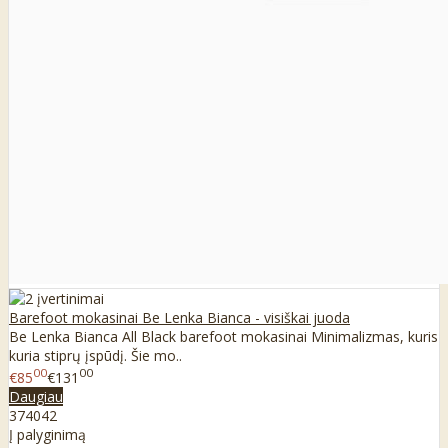
Barefoot mokasinai Be Lenka Bianca - visiškai juoda
Be Lenka Bianca All Black barefoot mokasinai Minimalizmas, kuris
kuria stiprų įspūdį. Šie mo..
00
00
€85
€131
Daugiau
37
40
42
Į palyginimą