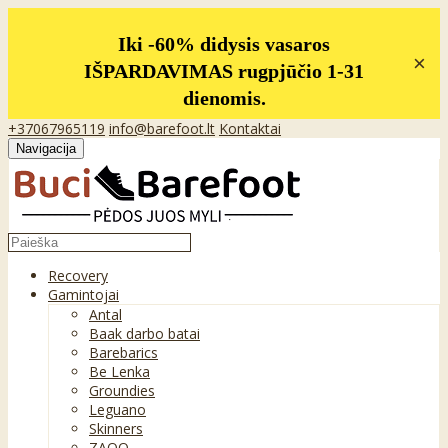
Iki -60% didysis vasaros
×
IŠPARDAVIMAS rugpjūčio 1-31
dienomis.
+37067965119
info@barefoot.lt
Kontaktai
Navigacija
Recovery
Gamintojai
Antal
Baak darbo batai
Barebarics
Be Lenka
Groundies
Leguano
Skinners
ZAQQ