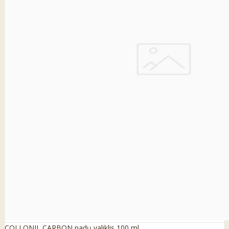
COLLONIL CARBON padų valiklis 100 ml