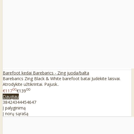
Barefoot kedai Barebarics - Zing juoda/balta
Barebarics Zing Black & White barefoot batai Judėkite laisvai.
Atrodykite užtikrintai. Pajusk..
00
00
€117
€139
Daugiau
38
42
43
44
45
46
47
Į palyginimą
Į norų sąrašą