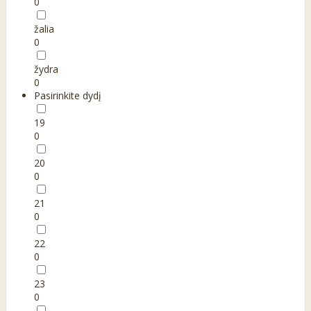
0
žalia
0
žydra
0
Pasirinkite dydį
19
0
20
0
21
0
22
0
23
0