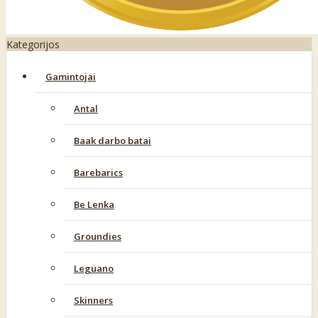
Kategorijos
Gamintojai
Antal
Baak darbo batai
Barebarics
Be Lenka
Groundies
Leguano
Skinners