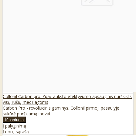
Collonil Carbon pro. Ypač aukšto efektyvumo apsauginis purškiklis
visų rūšių medžiagoms
Carbon Pro - revoliucinis gaminys. Collonil pirmoji pasaulyje
sukūrė purškiamą inovat..
Į palyginimą
Į norų sąrašą