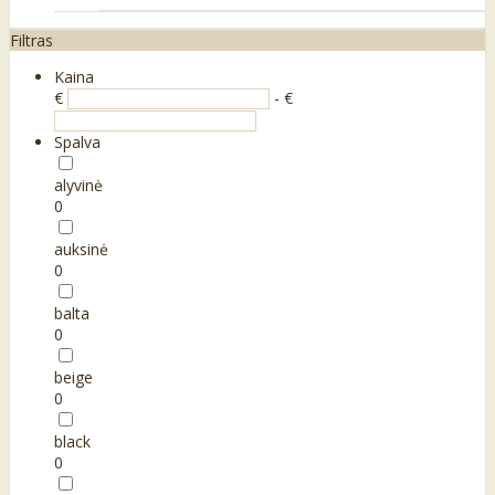
Filtras
Kaina
€
- €
Spalva
alyvinė
0
auksinė
0
balta
0
beige
0
black
0