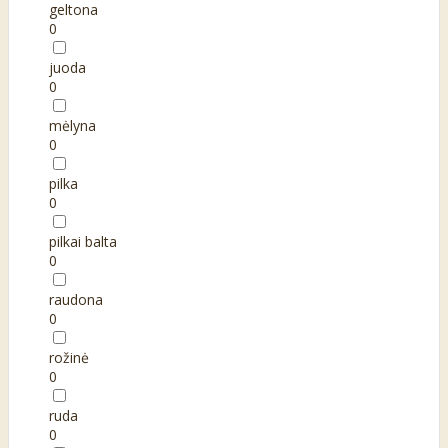
geltona
0
juoda
0
mėlyna
0
pilka
0
pilkai balta
0
raudona
0
rožinė
0
ruda
0