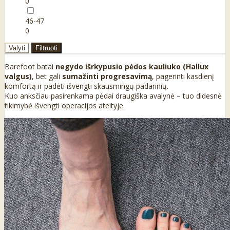
0
46-47
0
Valyti
Filtruoti
Barefoot batai
negydo išrkypusio pėdos kauliuko (Hallux
valgus)
, bet gali
sumažinti progresavimą
, pagerinti kasdienį
komfortą ir padėti išvengti skausmingų padarinių.
Kuo anksčiau pasirenkama pėdai draugiška avalynė – tuo didesnė
tikimybė išvengti operacijos ateityje.