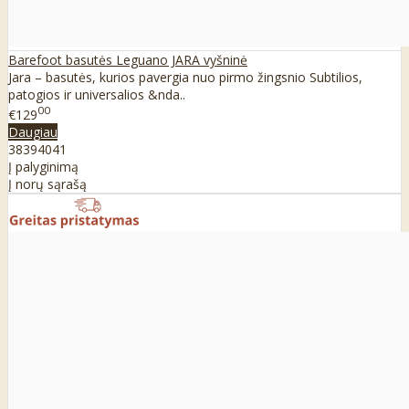
Barefoot basutės Leguano JARA vyšninė
Jara – basutės, kurios pavergia nuo pirmo žingsnio Subtilios,
patogios ir universalios &nda..
00
€129
Daugiau
38
39
40
41
Į palyginimą
Į norų sąrašą