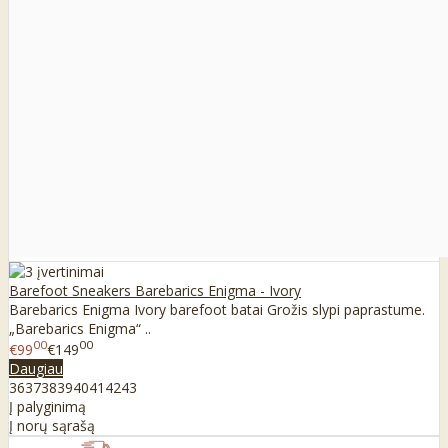
Barefoot Sneakers Barebarics Enigma - Ivory
Barebarics Enigma Ivory barefoot batai Grožis slypi paprastume.
„Barebarics Enigma“ ..
00
00
€99
€149
Daugiau
36
37
38
39
40
41
42
43
Į palyginimą
Į norų sąrašą