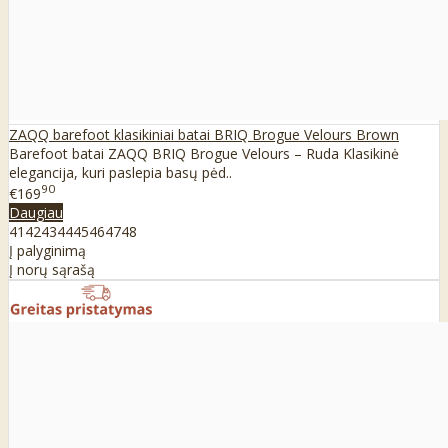
ZAQQ barefoot klasikiniai batai BRIQ Brogue Velours Brown
Barefoot batai ZAQQ BRIQ Brogue Velours – Ruda Klasikinė
elegancija, kuri paslepia basų pėd..
90
€169
Daugiau
41
42
43
44
45
46
47
48
Į palyginimą
Į norų sąrašą