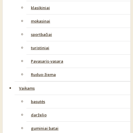
klasikiniai
mokasinai
sportbačiai
turistiniai
Pavasaris-vasara
Ruduo-žiema
Vaikams
basutės
darželio
guminiai batai