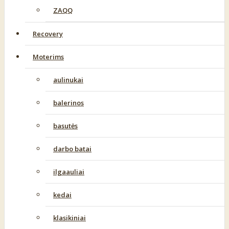
ZAQQ
Recovery
Moterims
aulinukai
balerinos
basutės
darbo batai
ilgaauliai
kedai
klasikiniai