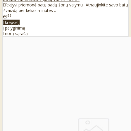
Efektyvi priemonė batų padų šonų valymui. Atnaujinkite savo batų
išvaizdą per kelias minutes ..
99
€9
Į krepšelį
Į palyginimą
Į norų sąrašą