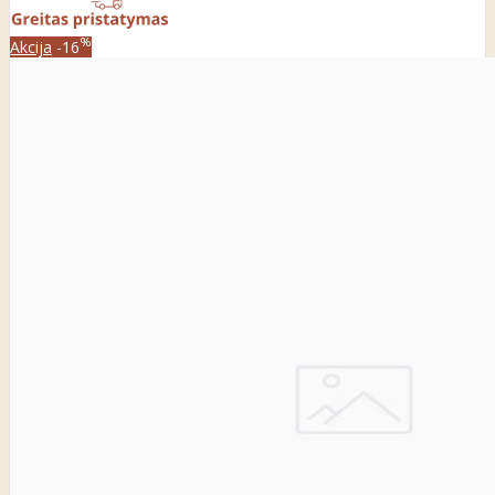
%
Akcija
-16