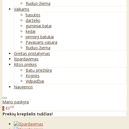
Ruduo-žiema
Vaikams
basutės
darželio
guminiai batai
kedai
pirmieji batukai
Pavasaris-vasara
Ruduo-žiema
Greitas pristatymas
Išpardavimas
Kitos prekės
Batų priežiūra
Kojinės
Vidpadžiai
Naujienos
Mano paskyra
00
€0
0
Prekių krepšelis tuščias!