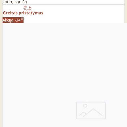
Į norų sąrašą
%
Akcija
-34