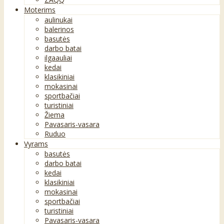
Moterims
aulinukai
balerinos
basutės
darbo batai
ilgaauliai
kedai
klasikiniai
mokasinai
sportbačiai
turistiniai
Žiema
Pavasaris-vasara
Ruduo
Vyrams
basutės
darbo batai
kedai
klasikiniai
mokasinai
sportbačiai
turistiniai
Pavasaris-vasara