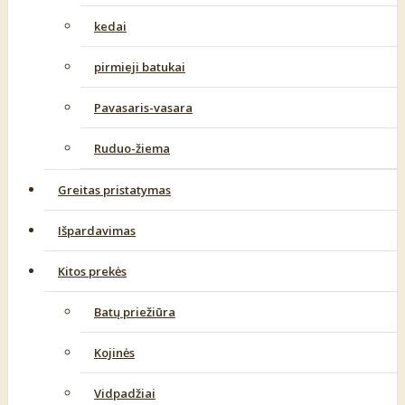
kedai
pirmieji batukai
Pavasaris-vasara
Ruduo-žiema
Greitas pristatymas
Išpardavimas
Kitos prekės
Batų priežiūra
Kojinės
Vidpadžiai