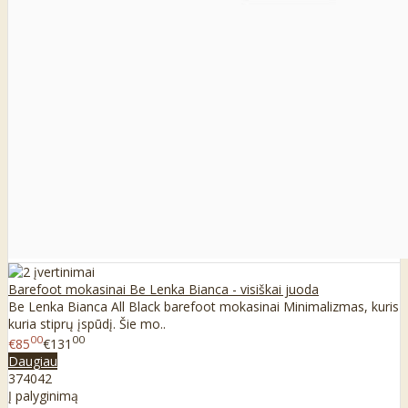
Barefoot mokasinai Be Lenka Bianca - visiškai juoda
Be Lenka Bianca All Black barefoot mokasinai Minimalizmas, kuris
kuria stiprų įspūdį. Šie mo..
00
00
€85
€131
Daugiau
37
40
42
Į palyginimą