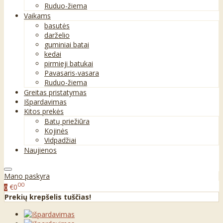
Ruduo-žiema
Vaikams
basutės
darželio
guminiai batai
kedai
pirmieji batukai
Pavasaris-vasara
Ruduo-žiema
Greitas pristatymas
Išpardavimas
Kitos prekės
Batų priežiūra
Kojinės
Vidpadžiai
Naujienos
Mano paskyra
00
€0
0
Prekių krepšelis tuščias!