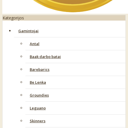
Kategorijos
Gamintojai
Antal
Baak darbo batai
Barebarics
Be Lenka
Groundies
Leguano
Skinners