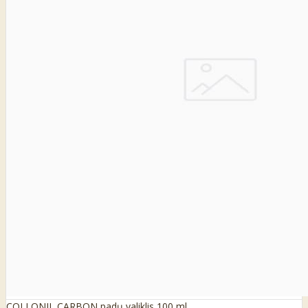
COLLONIL CARBON padų valiklis 100 ml