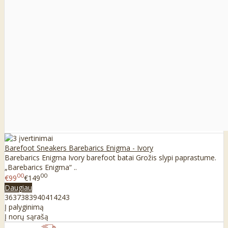
Barefoot Sneakers Barebarics Enigma - Ivory
Barebarics Enigma Ivory barefoot batai Grožis slypi paprastume.
„Barebarics Enigma“ ..
00
00
€99
€149
Daugiau
36
37
38
39
40
41
42
43
Į palyginimą
Į norų sąrašą