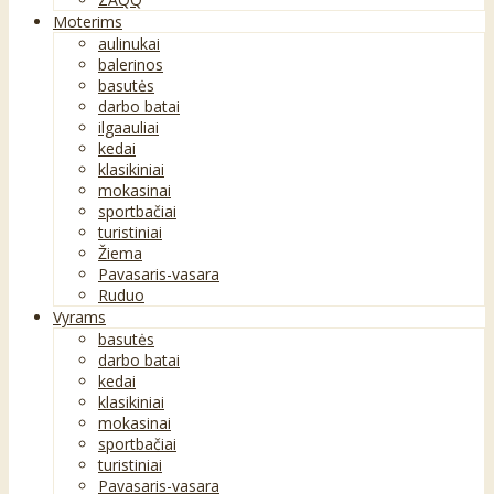
Moterims
aulinukai
balerinos
basutės
darbo batai
ilgaauliai
kedai
klasikiniai
mokasinai
sportbačiai
turistiniai
Žiema
Pavasaris-vasara
Ruduo
Vyrams
basutės
darbo batai
kedai
klasikiniai
mokasinai
sportbačiai
turistiniai
Pavasaris-vasara