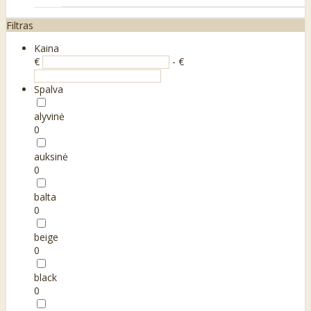
Filtras
Kaina
€
- €
Spalva
alyvinė
0
auksinė
0
balta
0
beige
0
black
0