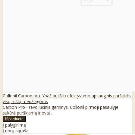
Collonil Carbon pro. Ypač aukšto efektyvumo apsauginis purškiklis
visų rūšių medžiagoms
Carbon Pro - revoliucinis gaminys. Collonil pirmoji pasaulyje
sukūrė purškiamą inovat..
Į palyginimą
Į norų sąrašą