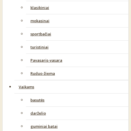
klasikiniai
mokasinai
sportbačiai
turistiniai
Pavasaris-vasara
Ruduo-žiema
Vaikams
basutės
darželio
guminiai batai