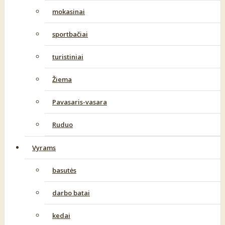
mokasinai
sportbačiai
turistiniai
Žiema
Pavasaris-vasara
Ruduo
Vyrams
basutės
darbo batai
kedai