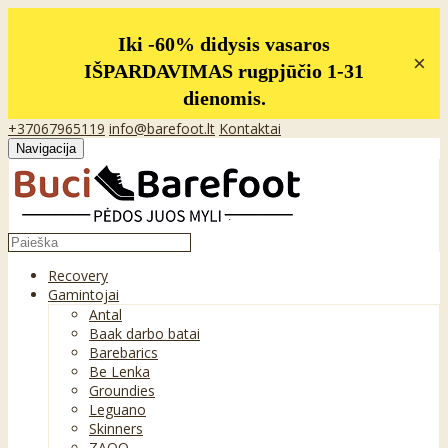
Iki -60% didysis vasaros
×
IŠPARDAVIMAS rugpjūčio 1-31
dienomis.
+37067965119
info@barefoot.lt
Kontaktai
Navigacija
Recovery
Gamintojai
Antal
Baak darbo batai
Barebarics
Be Lenka
Groundies
Leguano
Skinners
ZAQQ