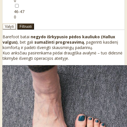
0
46-47
0
Valyti
Filtruoti
Barefoot batai
negydo išrkypusio pėdos kauliuko (Hallux
valgus)
, bet gali
sumažinti progresavimą
, pagerinti kasdienį
komfortą ir padėti išvengti skausmingų padarinių.
Kuo anksčiau pasirenkama pėdai draugiška avalynė – tuo didesnė
tikimybė išvengti operacijos ateityje.