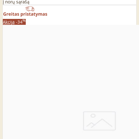
Į norų sąrašą
%
Akcija
-34