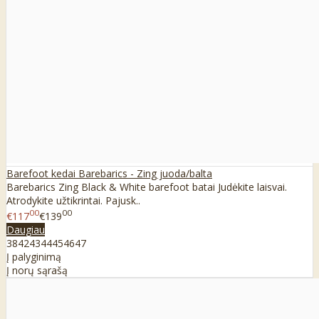
Barefoot kedai Barebarics - Zing juoda/balta
Barebarics Zing Black & White barefoot batai Judėkite laisvai.
Atrodykite užtikrintai. Pajusk..
00
00
€117
€139
Daugiau
38
42
43
44
45
46
47
Į palyginimą
Į norų sąrašą