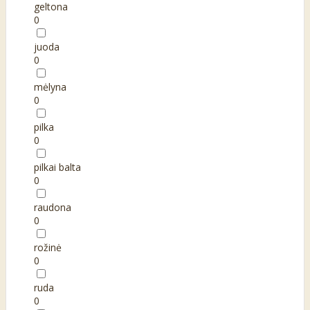
geltona
0
juoda
0
mėlyna
0
pilka
0
pilkai balta
0
raudona
0
rožinė
0
ruda
0