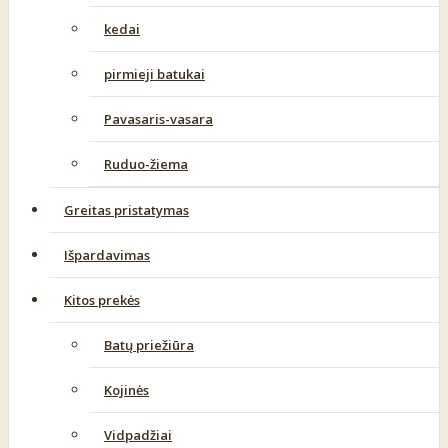
kedai
pirmieji batukai
Pavasaris-vasara
Ruduo-žiema
Greitas pristatymas
Išpardavimas
Kitos prekės
Batų priežiūra
Kojinės
Vidpadžiai