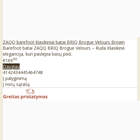
ZAQQ barefoot klasikiniai batai BRIQ Brogue Velours Brown
Barefoot batai ZAQQ BRIQ Brogue Velours – Ruda Klasikinė
elegancija, kuri paslepia basų pėd..
90
€169
Daugiau
41
42
43
44
45
46
47
48
Į palyginimą
Į norų sąrašą