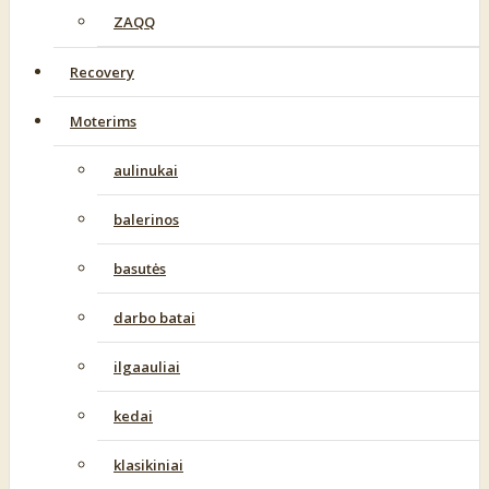
ZAQQ
Recovery
Moterims
aulinukai
balerinos
basutės
darbo batai
ilgaauliai
kedai
klasikiniai