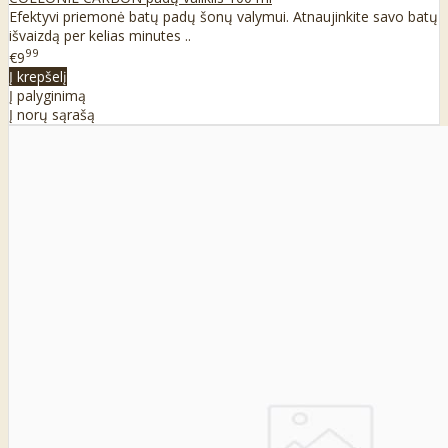
Efektyvi priemonė batų padų šonų valymui. Atnaujinkite savo batų
išvaizdą per kelias minutes ..
99
€9
Į krepšelį
Į palyginimą
Į norų sąrašą