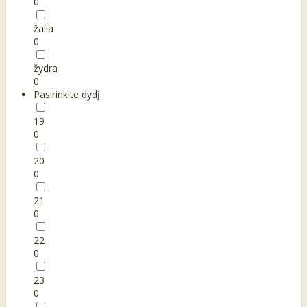
0
žalia
0
žydra
0
Pasirinkite dydį
19
0
20
0
21
0
22
0
23
0