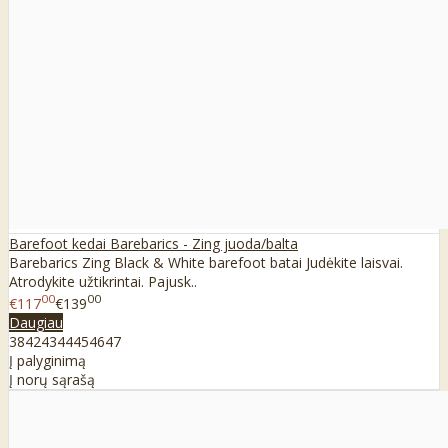
Barefoot kedai Barebarics - Zing juoda/balta
Barebarics Zing Black & White barefoot batai Judėkite laisvai.
Atrodykite užtikrintai. Pajusk..
00
00
€117
€139
Daugiau
38
42
43
44
45
46
47
Į palyginimą
Į norų sąrašą