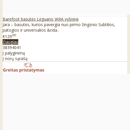
Barefoot basutės Leguano JARA vyšninė
Jara – basutės, kurios pavergia nuo pirmo žingsnio Subtilios,
patogios ir universalios &nda..
00
€129
Daugiau
38
39
40
41
Į palyginimą
Į norų sąrašą