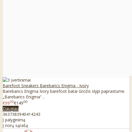
Barefoot Sneakers Barebarics Enigma - Ivory
Barebarics Enigma Ivory barefoot batai Grožis slypi paprastume.
„Barebarics Enigma“ ..
00
00
€99
€149
Daugiau
36
37
38
39
40
41
42
43
Į palyginimą
Į norų sąrašą