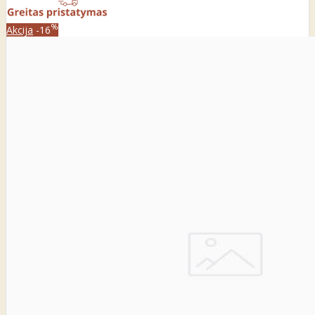
%
Akcija
-16