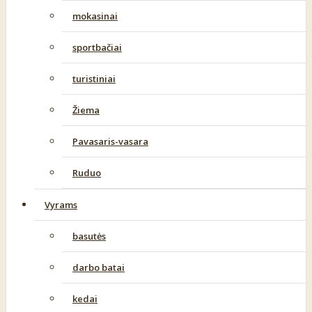
mokasinai
sportbačiai
turistiniai
Žiema
Pavasaris-vasara
Ruduo
Vyrams
basutės
darbo batai
kedai