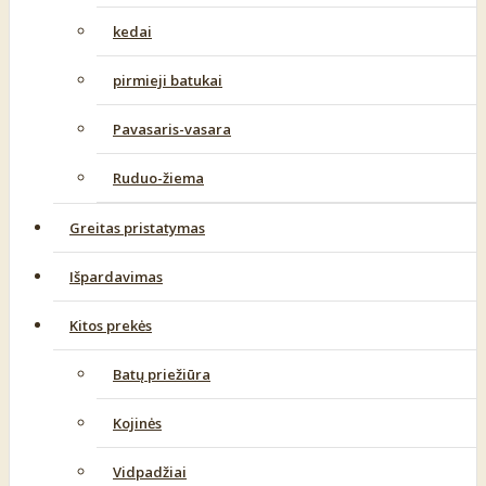
kedai
pirmieji batukai
Pavasaris-vasara
Ruduo-žiema
Greitas pristatymas
Išpardavimas
Kitos prekės
Batų priežiūra
Kojinės
Vidpadžiai