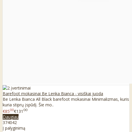
Barefoot mokasinai Be Lenka Bianca - visiškai juoda
Be Lenka Bianca All Black barefoot mokasinai Minimalizmas, kuris
kuria stiprų įspūdį. Šie mo..
00
00
€85
€131
Daugiau
37
40
42
Į palyginimą