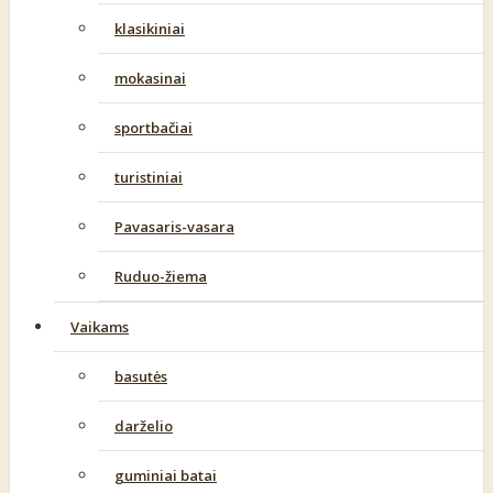
klasikiniai
mokasinai
sportbačiai
turistiniai
Pavasaris-vasara
Ruduo-žiema
Vaikams
basutės
darželio
guminiai batai