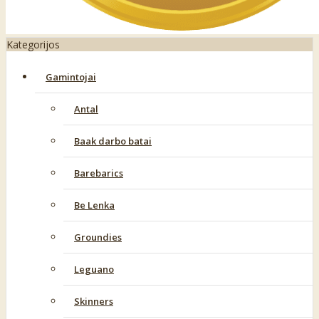
Kategorijos
Gamintojai
Antal
Baak darbo batai
Barebarics
Be Lenka
Groundies
Leguano
Skinners