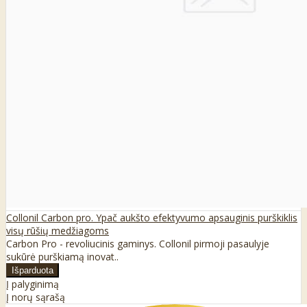
Collonil Carbon pro. Ypač aukšto efektyvumo apsauginis purškiklis
visų rūšių medžiagoms
Carbon Pro - revoliucinis gaminys. Collonil pirmoji pasaulyje
sukūrė purškiamą inovat..
Į palyginimą
Į norų sąrašą