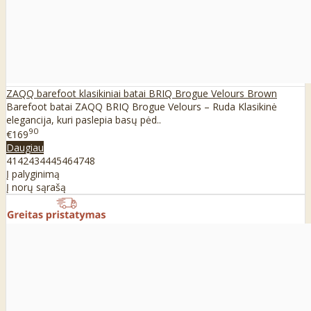
ZAQQ barefoot klasikiniai batai BRIQ Brogue Velours Brown
Barefoot batai ZAQQ BRIQ Brogue Velours – Ruda Klasikinė
elegancija, kuri paslepia basų pėd..
90
€169
Daugiau
41
42
43
44
45
46
47
48
Į palyginimą
Į norų sąrašą