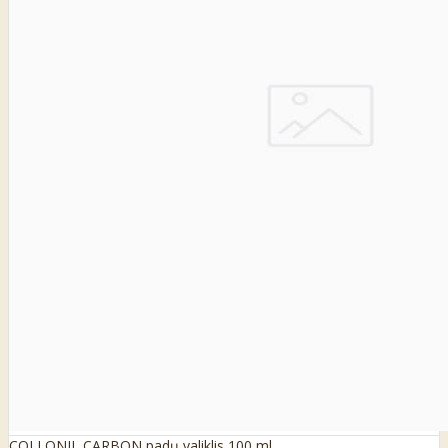
COLLONIL CARBON padų valiklis 100 ml