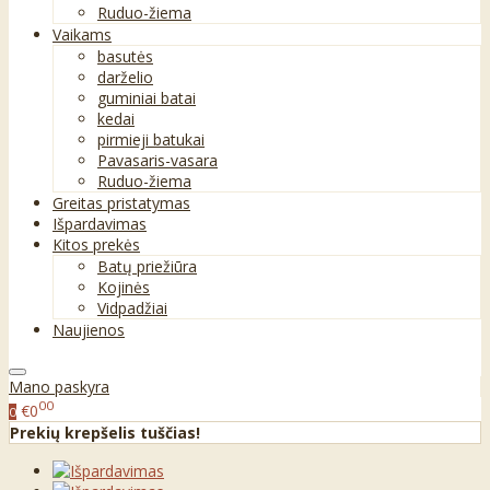
Ruduo-žiema
Vaikams
basutės
darželio
guminiai batai
kedai
pirmieji batukai
Pavasaris-vasara
Ruduo-žiema
Greitas pristatymas
Išpardavimas
Kitos prekės
Batų priežiūra
Kojinės
Vidpadžiai
Naujienos
Mano paskyra
00
€0
0
Prekių krepšelis tuščias!