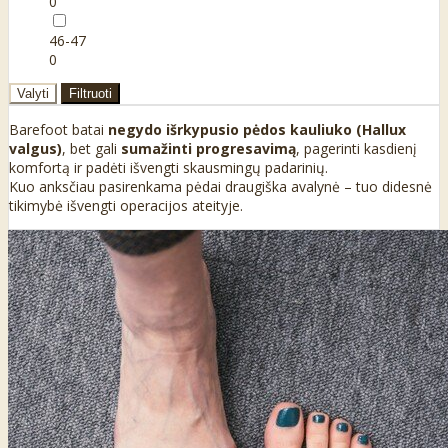
0
46-47
0
Valyti
Filtruoti
Barefoot batai
negydo išrkypusio pėdos kauliuko (Hallux
valgus)
, bet gali
sumažinti progresavimą
, pagerinti kasdienį
komfortą ir padėti išvengti skausmingų padarinių.
Kuo anksčiau pasirenkama pėdai draugiška avalynė – tuo didesnė
tikimybė išvengti operacijos ateityje.