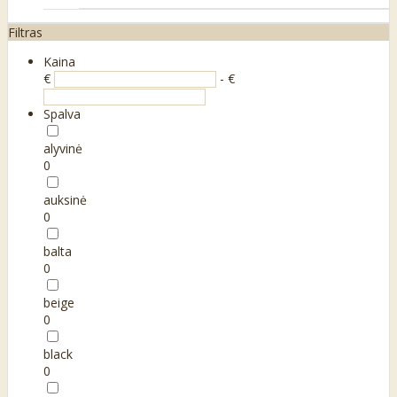
Filtras
Kaina
€
- €
Spalva
alyvinė
0
auksinė
0
balta
0
beige
0
black
0