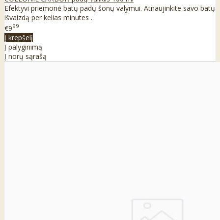
Efektyvi priemonė batų padų šonų valymui. Atnaujinkite savo batų
išvaizdą per kelias minutes ..
99
€9
Į krepšelį
Į palyginimą
Į norų sąrašą