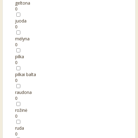
geltona
0
juoda
0
mėlyna
0
pilka
0
pilkai balta
0
raudona
0
rožinė
0
ruda
0