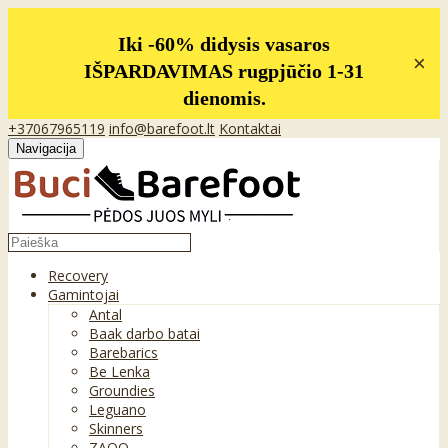
Iki -60% didysis vasaros
×
IŠPARDAVIMAS rugpjūčio 1-31
dienomis.
+37067965119
info@barefoot.lt
Kontaktai
Navigacija
Recovery
Gamintojai
Antal
Baak darbo batai
Barebarics
Be Lenka
Groundies
Leguano
Skinners
ZAQQ