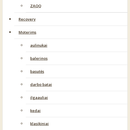
ZAQQ
Recovery
Moterims
aulinukai
balerinos
basutės
darbo batai
ilgaauliai
kedai
klasikiniai