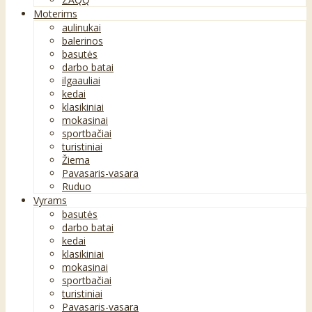
Moterims
aulinukai
balerinos
basutės
darbo batai
ilgaauliai
kedai
klasikiniai
mokasinai
sportbačiai
turistiniai
Žiema
Pavasaris-vasara
Ruduo
Vyrams
basutės
darbo batai
kedai
klasikiniai
mokasinai
sportbačiai
turistiniai
Pavasaris-vasara