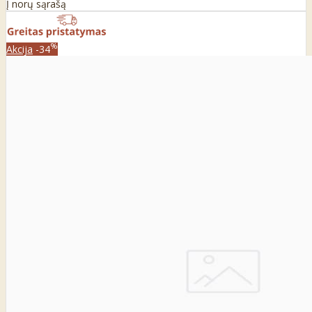
Į norų sąrašą
%
Akcija
-34