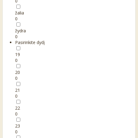
0
žalia
0
žydra
0
Pasirinkite dydį
19
0
20
0
21
0
22
0
23
0