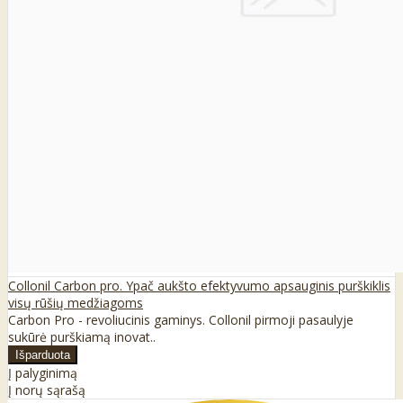
Collonil Carbon pro. Ypač aukšto efektyvumo apsauginis purškiklis
visų rūšių medžiagoms
Carbon Pro - revoliucinis gaminys. Collonil pirmoji pasaulyje
sukūrė purškiamą inovat..
Į palyginimą
Į norų sąrašą