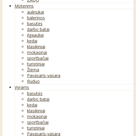
Moterims
aulinukai
balerinos
basutės
darbo batai
ilgaauliai
kedai
klasikiniai
mokasinai
sportbačiai
turistiniai
Žiema
Pavasaris-vasara
Ruduo
Vyrams
basutės
darbo batai
kedai
klasikiniai
mokasinai
sportbačiai
turistiniai
Pavasaris-vasara