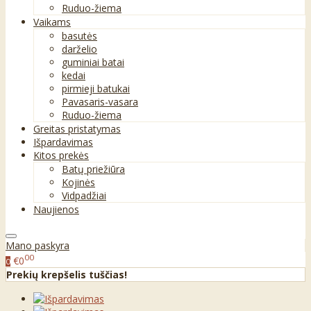
Ruduo-žiema
Vaikams
basutės
darželio
guminiai batai
kedai
pirmieji batukai
Pavasaris-vasara
Ruduo-žiema
Greitas pristatymas
Išpardavimas
Kitos prekės
Batų priežiūra
Kojinės
Vidpadžiai
Naujienos
Mano paskyra
00
€0
0
Prekių krepšelis tuščias!