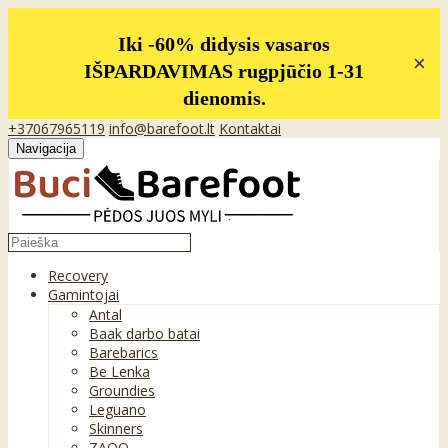
Iki -60% didysis vasaros
×
IŠPARDAVIMAS rugpjūčio 1-31
dienomis.
+37067965119
info@barefoot.lt
Kontaktai
Navigacija
Recovery
Gamintojai
Antal
Baak darbo batai
Barebarics
Be Lenka
Groundies
Leguano
Skinners
ZAQQ