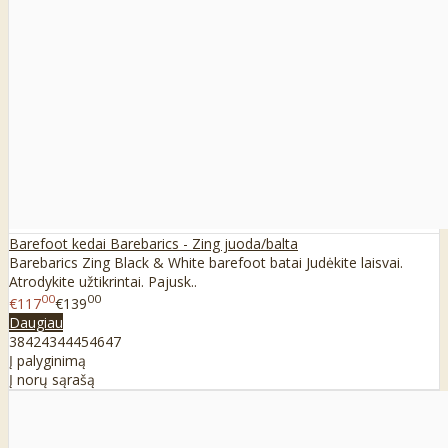
Barefoot kedai Barebarics - Zing juoda/balta
Barebarics Zing Black & White barefoot batai Judėkite laisvai.
Atrodykite užtikrintai. Pajusk..
00
00
€117
€139
Daugiau
38
42
43
44
45
46
47
Į palyginimą
Į norų sąrašą