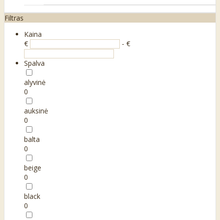
Filtras
Kaina
€
- €
Spalva
alyvinė
0
auksinė
0
balta
0
beige
0
black
0