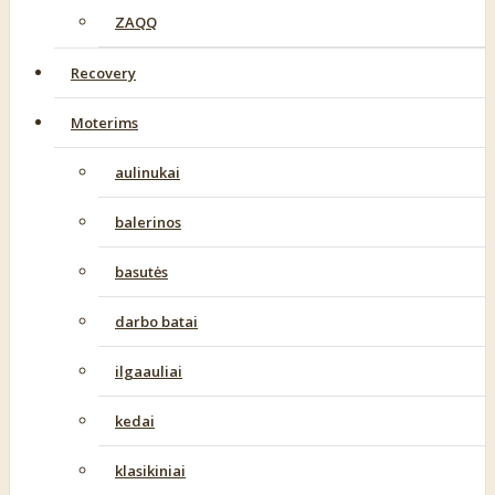
ZAQQ
Recovery
Moterims
aulinukai
balerinos
basutės
darbo batai
ilgaauliai
kedai
klasikiniai