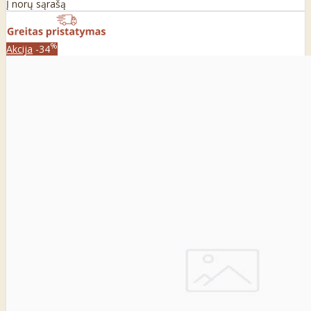
Į norų sąrašą
%
Akcija
-34