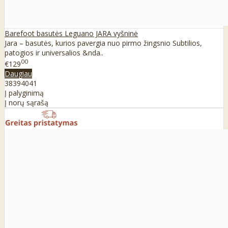
Barefoot basutės Leguano JARA vyšninė
Jara – basutės, kurios pavergia nuo pirmo žingsnio Subtilios,
patogios ir universalios &nda..
00
€129
Daugiau
38
39
40
41
Į palyginimą
Į norų sąrašą