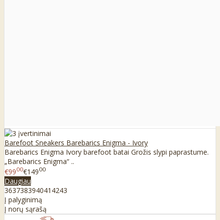
Barefoot Sneakers Barebarics Enigma - Ivory
Barebarics Enigma Ivory barefoot batai Grožis slypi paprastume.
„Barebarics Enigma“ ..
00
00
€99
€149
Daugiau
36
37
38
39
40
41
42
43
Į palyginimą
Į norų sąrašą