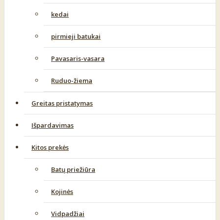
kedai
pirmieji batukai
Pavasaris-vasara
Ruduo-žiema
Greitas pristatymas
Išpardavimas
Kitos prekės
Batų priežiūra
Kojinės
Vidpadžiai