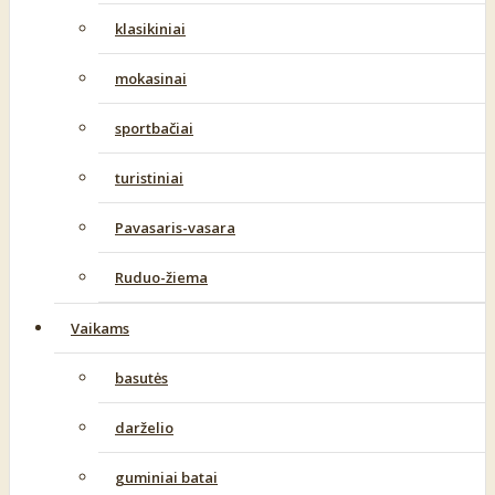
klasikiniai
mokasinai
sportbačiai
turistiniai
Pavasaris-vasara
Ruduo-žiema
Vaikams
basutės
darželio
guminiai batai