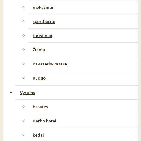
mokasinai
sportbačiai
turistiniai
Žiema
Pavasaris-vasara
Ruduo
Vyrams
basutės
darbo batai
kedai