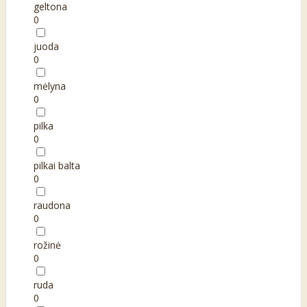
geltona
0
juoda
0
mėlyna
0
pilka
0
pilkai balta
0
raudona
0
rožinė
0
ruda
0