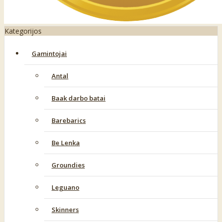
Kategorijos
Gamintojai
Antal
Baak darbo batai
Barebarics
Be Lenka
Groundies
Leguano
Skinners