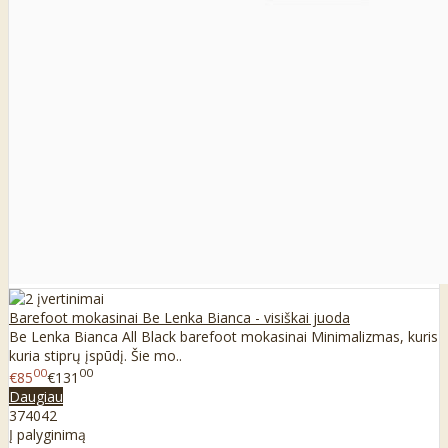
Barefoot mokasinai Be Lenka Bianca - visiškai juoda
Be Lenka Bianca All Black barefoot mokasinai Minimalizmas, kuris
kuria stiprų įspūdį. Šie mo..
00
00
€85
€131
Daugiau
37
40
42
Į palyginimą