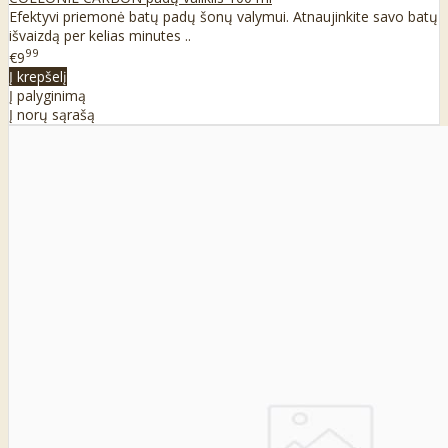
Efektyvi priemonė batų padų šonų valymui. Atnaujinkite savo batų
išvaizdą per kelias minutes ..
99
€9
Į krepšelį
Į palyginimą
Į norų sąrašą