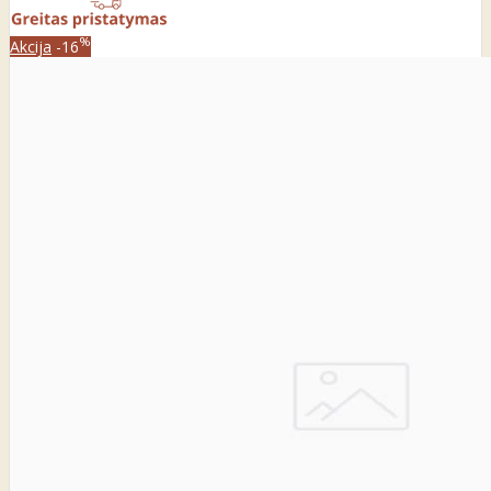
%
Akcija
-16