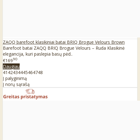
ZAQQ barefoot klasikiniai batai BRIQ Brogue Velours Brown
Barefoot batai ZAQQ BRIQ Brogue Velours – Ruda Klasikinė
elegancija, kuri paslepia basų pėd..
90
€169
Daugiau
41
42
43
44
45
46
47
48
Į palyginimą
Į norų sąrašą