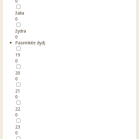
0
žalia
0
žydra
0
Pasirinkite dydį
19
0
20
0
21
0
22
0
23
0