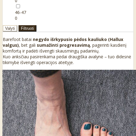
0
46-47
0
Valyti
Filtruoti
Barefoot batai
negydo išrkypusio pėdos kauliuko (Hallux
valgus)
, bet gali
sumažinti progresavimą
, pagerinti kasdienį
komfortą ir padėti išvengti skausmingų padarinių.
Kuo anksčiau pasirenkama pėdai draugiška avalynė – tuo didesnė
tikimybė išvengti operacijos ateityje.