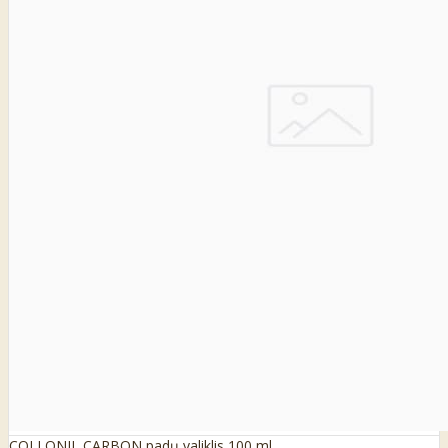
COLLONIL CARBON padų valiklis 100 ml