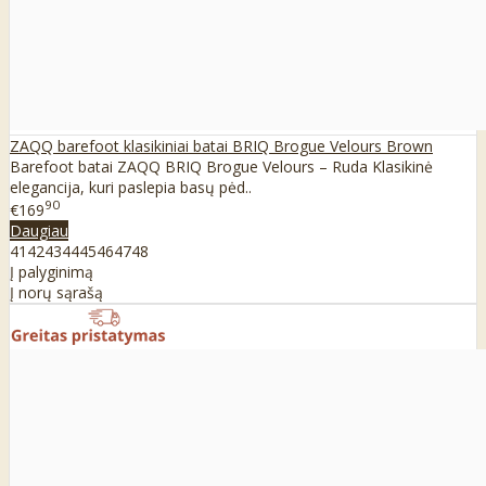
ZAQQ barefoot klasikiniai batai BRIQ Brogue Velours Brown
Barefoot batai ZAQQ BRIQ Brogue Velours – Ruda Klasikinė
elegancija, kuri paslepia basų pėd..
90
€169
Daugiau
41
42
43
44
45
46
47
48
Į palyginimą
Į norų sąrašą