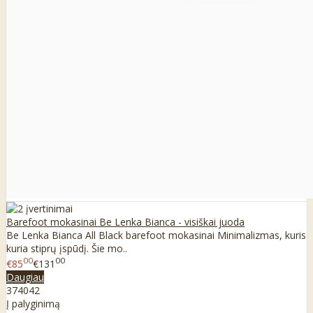
Barefoot mokasinai Be Lenka Bianca - visiškai juoda
Be Lenka Bianca All Black barefoot mokasinai Minimalizmas, kuris
kuria stiprų įspūdį. Šie mo..
00
00
€85
€131
Daugiau
37
40
42
Į palyginimą