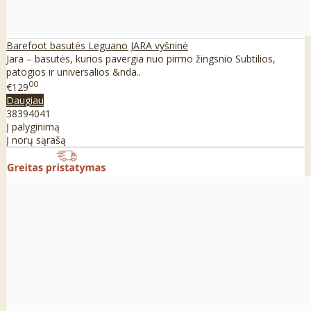
Barefoot basutės Leguano JARA vyšninė
Jara – basutės, kurios pavergia nuo pirmo žingsnio Subtilios,
patogios ir universalios &nda..
00
€129
Daugiau
38
39
40
41
Į palyginimą
Į norų sąrašą