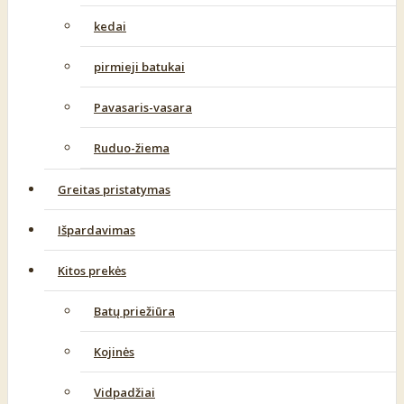
kedai
pirmieji batukai
Pavasaris-vasara
Ruduo-žiema
Greitas pristatymas
Išpardavimas
Kitos prekės
Batų priežiūra
Kojinės
Vidpadžiai