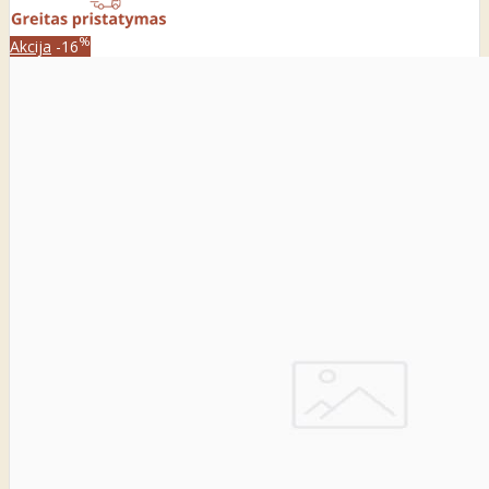
%
Akcija
-16