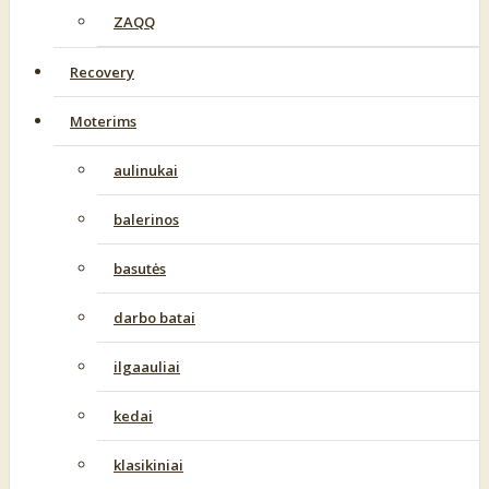
ZAQQ
Recovery
Moterims
aulinukai
balerinos
basutės
darbo batai
ilgaauliai
kedai
klasikiniai