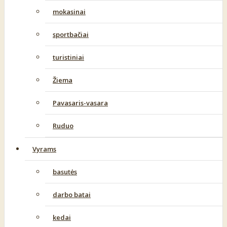
mokasinai
sportbačiai
turistiniai
Žiema
Pavasaris-vasara
Ruduo
Vyrams
basutės
darbo batai
kedai