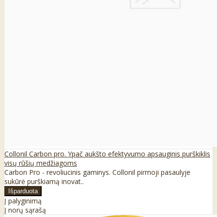
Collonil Carbon pro. Ypač aukšto efektyvumo apsauginis purškiklis
visų rūšių medžiagoms
Carbon Pro - revoliucinis gaminys. Collonil pirmoji pasaulyje
sukūrė purškiamą inovat..
Į palyginimą
Į norų sąrašą