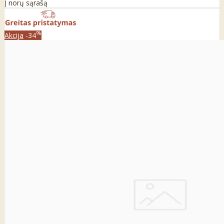
Į norų sąrašą
%
Akcija
-34