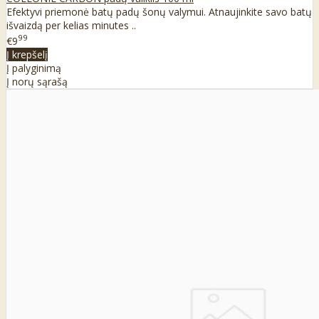
Efektyvi priemonė batų padų šonų valymui. Atnaujinkite savo batų
išvaizdą per kelias minutes ..
99
€9
Į krepšelį
Į palyginimą
Į norų sąrašą