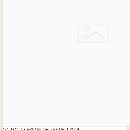
COLLONIL CARBON padų valiklis 100 ml