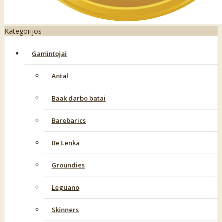
Kategorijos
Gamintojai
Antal
Baak darbo batai
Barebarics
Be Lenka
Groundies
Leguano
Skinners