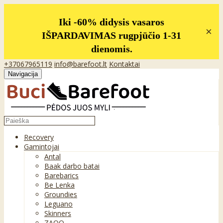
Iki -60% didysis vasaros
×
IŠPARDAVIMAS rugpjūčio 1-31
dienomis.
+37067965119
info@barefoot.lt
Kontaktai
Navigacija
Recovery
Gamintojai
Antal
Baak darbo batai
Barebarics
Be Lenka
Groundies
Leguano
Skinners
ZAQQ