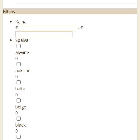
Filtras
Kaina
€
- €
Spalva
alyvinė
0
auksinė
0
balta
0
beige
0
black
0