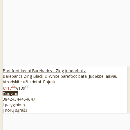
Barefoot kedai Barebarics - Zing juoda/balta
Barebarics Zing Black & White barefoot batai Judėkite laisvai.
Atrodykite užtikrintai. Pajusk..
00
00
€117
€139
Daugiau
38
42
43
44
45
46
47
Į palyginimą
Į norų sąrašą