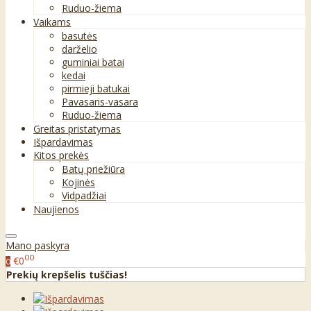
Ruduo-žiema
Vaikams
basutės
darželio
guminiai batai
kedai
pirmieji batukai
Pavasaris-vasara
Ruduo-žiema
Greitas pristatymas
Išpardavimas
Kitos prekės
Batų priežiūra
Kojinės
Vidpadžiai
Naujienos
Mano paskyra
00
€0
0
Prekių krepšelis tuščias!