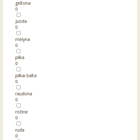
geltona
0
juoda
0
mėlyna
0
pilka
0
pilkai balta
0
raudona
0
rožinė
0
ruda
0