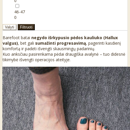
0
46-47
0
Valyti
Filtruoti
Barefoot batai
negydo išrkypusio pėdos kauliuko (Hallux
valgus)
, bet gali
sumažinti progresavimą
, pagerinti kasdienį
komfortą ir padėti išvengti skausmingų padarinių.
Kuo anksčiau pasirenkama pėdai draugiška avalynė – tuo didesnė
tikimybė išvengti operacijos ateityje.