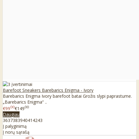
Barefoot Sneakers Barebarics Enigma - Ivory
Barebarics Enigma Ivory barefoot batai Grožis slypi paprastume.
„Barebarics Enigma“ ..
00
00
€99
€149
Daugiau
36
37
38
39
40
41
42
43
Į palyginimą
Į norų sąrašą