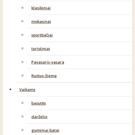
klasikiniai
mokasinai
sportbačiai
turistiniai
Pavasaris-vasara
Ruduo-žiema
Vaikams
basutės
darželio
guminiai batai