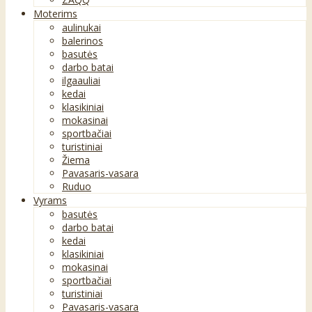
Moterims
aulinukai
balerinos
basutės
darbo batai
ilgaauliai
kedai
klasikiniai
mokasinai
sportbačiai
turistiniai
Žiema
Pavasaris-vasara
Ruduo
Vyrams
basutės
darbo batai
kedai
klasikiniai
mokasinai
sportbačiai
turistiniai
Pavasaris-vasara