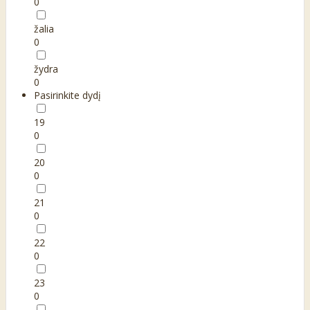
0
žalia
0
žydra
0
Pasirinkite dydį
19
0
20
0
21
0
22
0
23
0