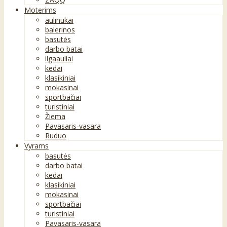
Moterims
aulinukai
balerinos
basutės
darbo batai
ilgaauliai
kedai
klasikiniai
mokasinai
sportbačiai
turistiniai
Žiema
Pavasaris-vasara
Ruduo
Vyrams
basutės
darbo batai
kedai
klasikiniai
mokasinai
sportbačiai
turistiniai
Pavasaris-vasara