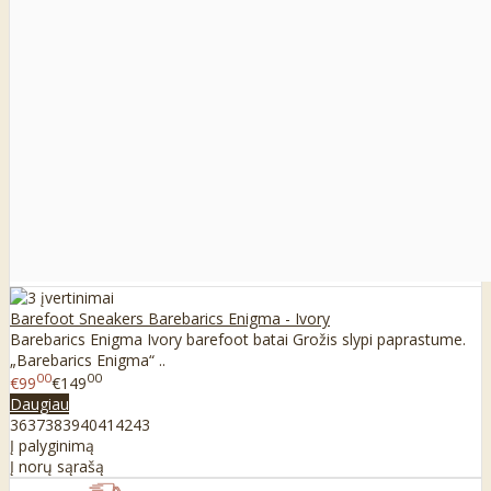
Barefoot Sneakers Barebarics Enigma - Ivory
Barebarics Enigma Ivory barefoot batai Grožis slypi paprastume.
„Barebarics Enigma“ ..
00
00
€99
€149
Daugiau
36
37
38
39
40
41
42
43
Į palyginimą
Į norų sąrašą