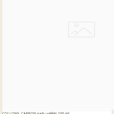
COLLONIL CARBON padų valiklis 100 ml