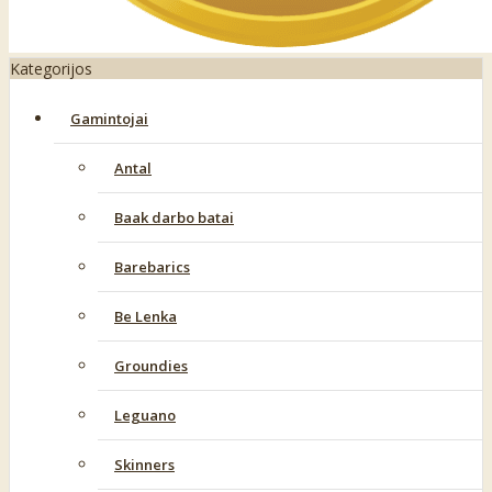
Kategorijos
Gamintojai
Antal
Baak darbo batai
Barebarics
Be Lenka
Groundies
Leguano
Skinners