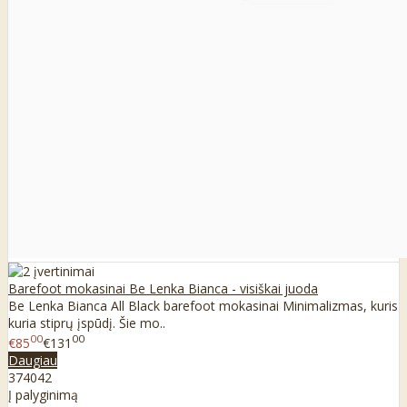
Barefoot mokasinai Be Lenka Bianca - visiškai juoda
Be Lenka Bianca All Black barefoot mokasinai Minimalizmas, kuris
kuria stiprų įspūdį. Šie mo..
00
00
€85
€131
Daugiau
37
40
42
Į palyginimą