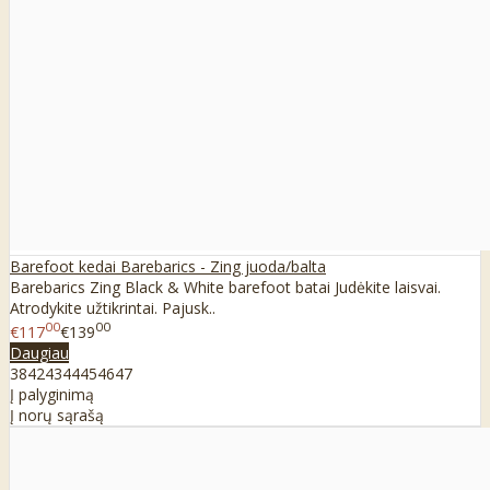
Barefoot kedai Barebarics - Zing juoda/balta
Barebarics Zing Black & White barefoot batai Judėkite laisvai.
Atrodykite užtikrintai. Pajusk..
00
00
€117
€139
Daugiau
38
42
43
44
45
46
47
Į palyginimą
Į norų sąrašą