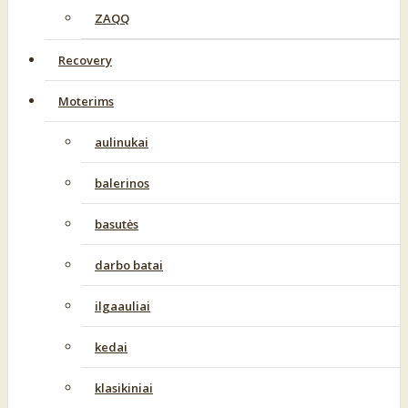
ZAQQ
Recovery
Moterims
aulinukai
balerinos
basutės
darbo batai
ilgaauliai
kedai
klasikiniai