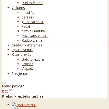
Ruduo-žiema
Vaikams
basutės
darželio
guminiai batai
kedai
pirmieji batukai
Pavasaris-vasara
Ruduo-žiema
Greitas pristatymas
Išpardavimas
Kitos prekės
Batų priežiūra
Kojinės
Vidpadžiai
Naujienos
Mano paskyra
00
€0
0
Prekių krepšelis tuščias!