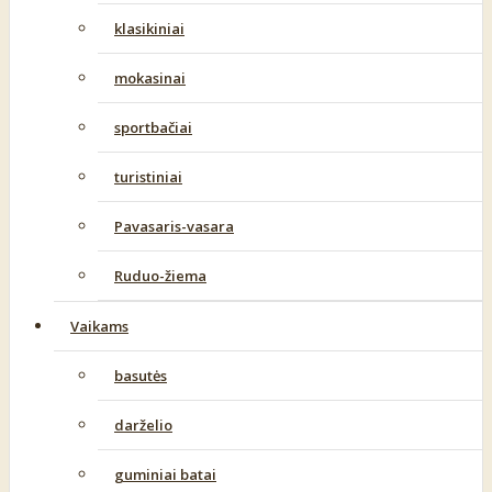
klasikiniai
mokasinai
sportbačiai
turistiniai
Pavasaris-vasara
Ruduo-žiema
Vaikams
basutės
darželio
guminiai batai