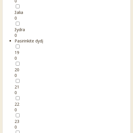
0
žalia
0
žydra
0
Pasirinkite dydį
19
0
20
0
21
0
22
0
23
0