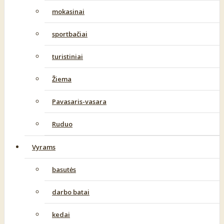
mokasinai
sportbačiai
turistiniai
Žiema
Pavasaris-vasara
Ruduo
Vyrams
basutės
darbo batai
kedai