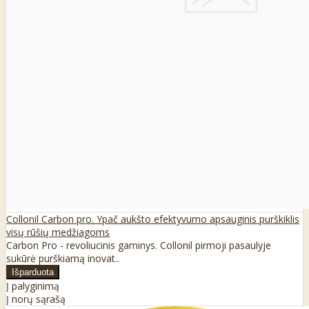
Collonil Carbon pro. Ypač aukšto efektyvumo apsauginis purškiklis
visų rūšių medžiagoms
Carbon Pro - revoliucinis gaminys. Collonil pirmoji pasaulyje
sukūrė purškiamą inovat..
Į palyginimą
Į norų sąrašą