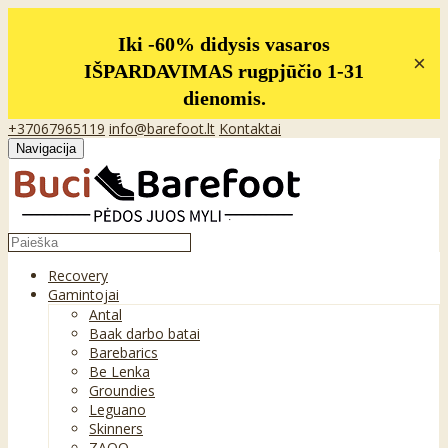
Iki -60% didysis vasaros
×
IŠPARDAVIMAS rugpjūčio 1-31
dienomis.
+37067965119
info@barefoot.lt
Kontaktai
Navigacija
Recovery
Gamintojai
Antal
Baak darbo batai
Barebarics
Be Lenka
Groundies
Leguano
Skinners
ZAQQ