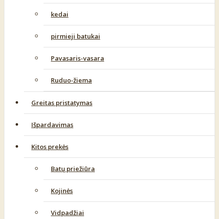
kedai
pirmieji batukai
Pavasaris-vasara
Ruduo-žiema
Greitas pristatymas
Išpardavimas
Kitos prekės
Batų priežiūra
Kojinės
Vidpadžiai