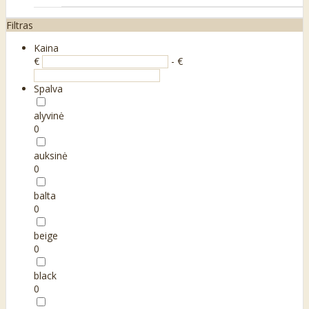
Filtras
Kaina
€
- €
Spalva
alyvinė
0
auksinė
0
balta
0
beige
0
black
0