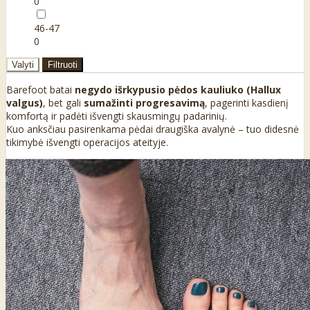
0
46-47
0
Valyti
Filtruoti
Barefoot batai
negydo išrkypusio pėdos kauliuko (Hallux
valgus)
, bet gali
sumažinti progresavimą
, pagerinti kasdienį
komfortą ir padėti išvengti skausmingų padarinių.
Kuo anksčiau pasirenkama pėdai draugiška avalynė – tuo didesnė
tikimybė išvengti operacijos ateityje.