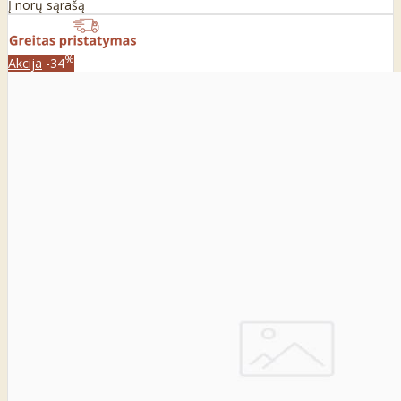
Į norų sąrašą
%
Akcija
-34