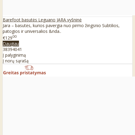
Barefoot basutės Leguano JARA vyšninė
Jara – basutės, kurios pavergia nuo pirmo žingsnio Subtilios,
patogios ir universalios &nda..
00
€129
Daugiau
38
39
40
41
Į palyginimą
Į norų sąrašą