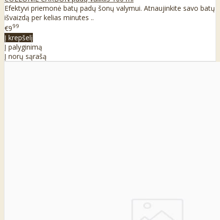
Efektyvi priemonė batų padų šonų valymui. Atnaujinkite savo batų
išvaizdą per kelias minutes ..
99
€9
Į krepšelį
Į palyginimą
Į norų sąrašą