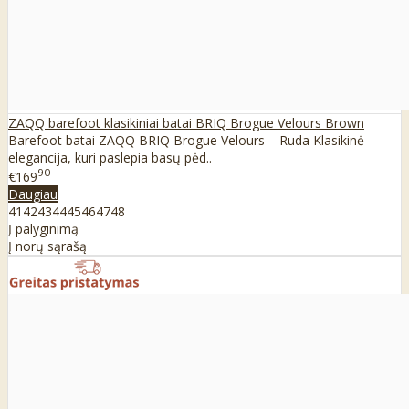
ZAQQ barefoot klasikiniai batai BRIQ Brogue Velours Brown
Barefoot batai ZAQQ BRIQ Brogue Velours – Ruda Klasikinė
elegancija, kuri paslepia basų pėd..
90
€169
Daugiau
41
42
43
44
45
46
47
48
Į palyginimą
Į norų sąrašą