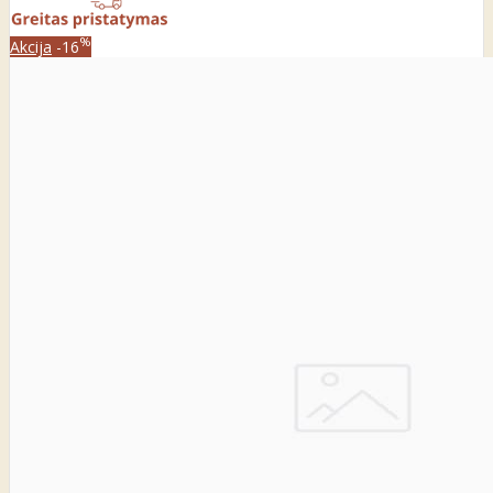
%
Akcija
-16