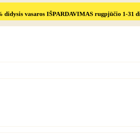
% didysis vasaros IŠPARDAVIMAS rugpjūčio 1-31 d