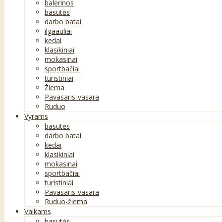
balerinos
basutės
darbo batai
ilgaauliai
kedai
klasikiniai
mokasinai
sportbačiai
turistiniai
Žiema
Pavasaris-vasara
Ruduo
Vyrams
basutės
darbo batai
kedai
klasikiniai
mokasinai
sportbačiai
turistiniai
Pavasaris-vasara
Ruduo-žiema
Vaikams
basutės