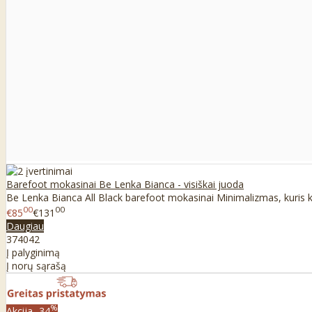
Barefoot mokasinai Be Lenka Bianca - visiškai juoda
Be Lenka Bianca All Black barefoot mokasinai Minimalizmas, kuris kur
00
00
€85
€131
Daugiau
37
40
42
Į palyginimą
Į norų sąrašą
%
Akcija
-34