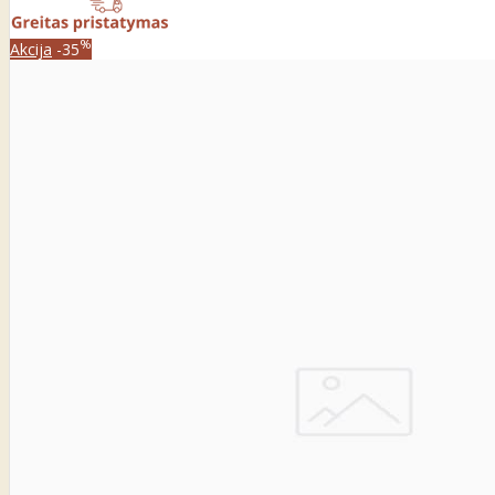
%
Akcija
-35