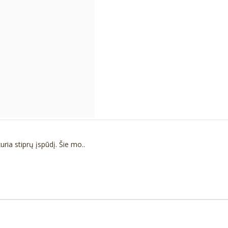
ia stiprų įspūdį. Šie mo..