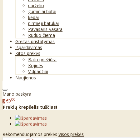
darželio
guminiai batai
kedai
pirmieji batukai
Pavasaris-vasara
Ruduo-žiema
Greitas pristatymas
Išpardavimas
Kitos prekės
Batų priežiūra
Kojinės
Vidpadžiai
Naujienos
Mano paskyra
00
€0
0
Prekių krepšelis tuščias!
Rekomenduojamos prekės
Visos prekės