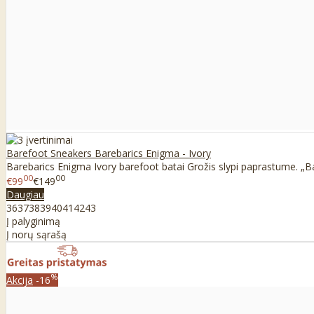
Barefoot Sneakers Barebarics Enigma - Ivory
Barebarics Enigma Ivory barefoot batai Grožis slypi paprastume. „Ba
00
00
€99
€149
Daugiau
36
37
38
39
40
41
42
43
Į palyginimą
Į norų sąrašą
%
Akcija
-16