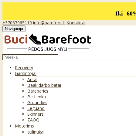
Iki -60
+37067965119
info@barefoot.lt
Kontaktai
Navigacija
Recovery
Gamintojai
Antal
Baak darbo batai
Barebarics
Be Lenka
Groundies
Leguano
Skinners
ZAQQ
Moterims
aulinukai