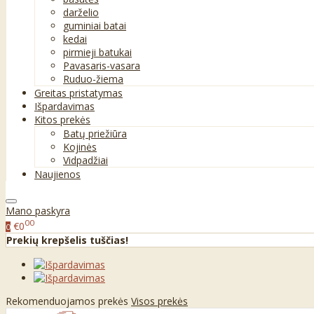
darželio
guminiai batai
kedai
pirmieji batukai
Pavasaris-vasara
Ruduo-žiema
Greitas pristatymas
Išpardavimas
Kitos prekės
Batų priežiūra
Kojinės
Vidpadžiai
Naujienos
Mano paskyra
00
€0
0
Prekių krepšelis tuščias!
Rekomenduojamos prekės
Visos prekės