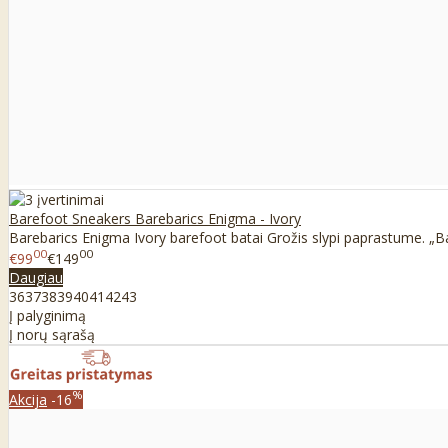
Barefoot Sneakers Barebarics Enigma - Ivory
Barebarics Enigma Ivory barefoot batai Grožis slypi paprastume. „Ba
00
00
€99
€149
Daugiau
36
37
38
39
40
41
42
43
Į palyginimą
Į norų sąrašą
%
Akcija
-16