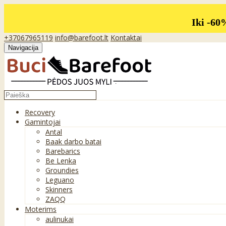
Iki -60
+37067965119
info@barefoot.lt
Kontaktai
Navigacija
Recovery
Gamintojai
Antal
Baak darbo batai
Barebarics
Be Lenka
Groundies
Leguano
Skinners
ZAQQ
Moterims
aulinukai