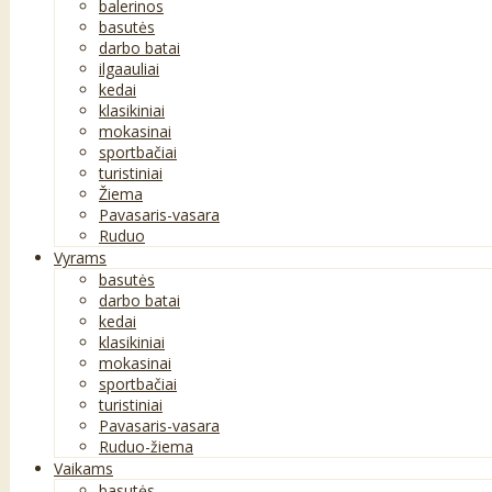
balerinos
basutės
darbo batai
ilgaauliai
kedai
klasikiniai
mokasinai
sportbačiai
turistiniai
Žiema
Pavasaris-vasara
Ruduo
Vyrams
basutės
darbo batai
kedai
klasikiniai
mokasinai
sportbačiai
turistiniai
Pavasaris-vasara
Ruduo-žiema
Vaikams
basutės