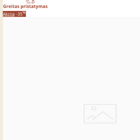
%
Akcija
-35