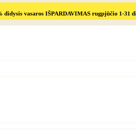
% didysis vasaros IŠPARDAVIMAS rugpjūčio 1-31 d