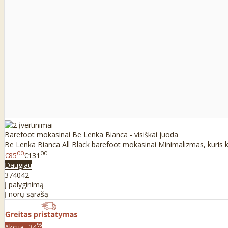
Barefoot mokasinai Be Lenka Bianca - visiškai juoda
Be Lenka Bianca All Black barefoot mokasinai Minimalizmas, kuris kur
00
00
€85
€131
Daugiau
37
40
42
Į palyginimą
Į norų sąrašą
%
Akcija
-34