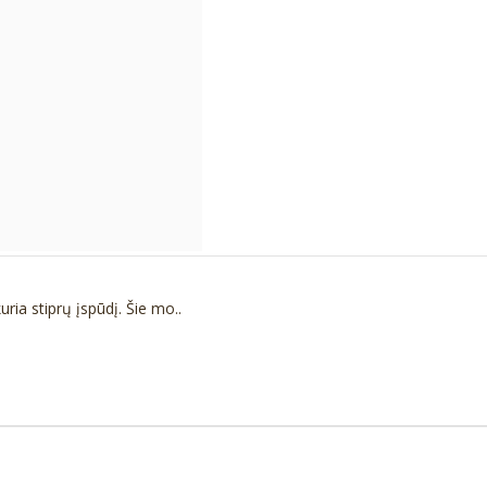
ia stiprų įspūdį. Šie mo..