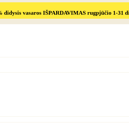
% didysis vasaros IŠPARDAVIMAS rugpjūčio 1-31 d