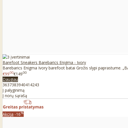
Barefoot Sneakers Barebarics Enigma - Ivory
Barebarics Enigma Ivory barefoot batai Grožis slypi paprastume. „Ba
00
00
€99
€149
Daugiau
36
37
38
39
40
41
42
43
Į palyginimą
Į norų sąrašą
%
Akcija
-16