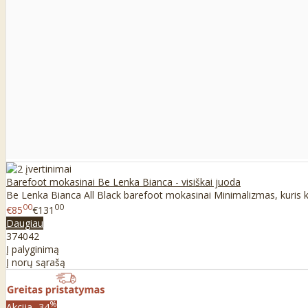
Barefoot mokasinai Be Lenka Bianca - visiškai juoda
Be Lenka Bianca All Black barefoot mokasinai Minimalizmas, kuris kur
00
00
€85
€131
Daugiau
37
40
42
Į palyginimą
Į norų sąrašą
%
Akcija
-34