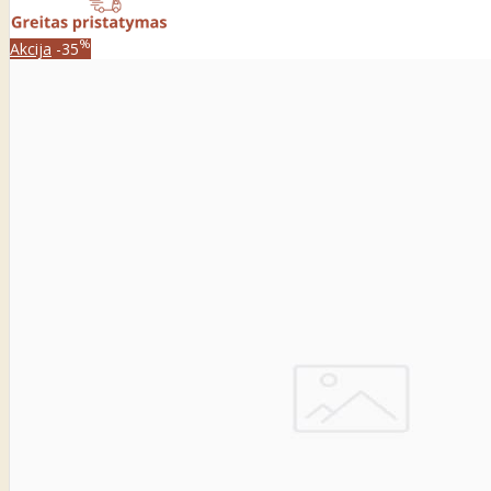
%
Akcija
-35