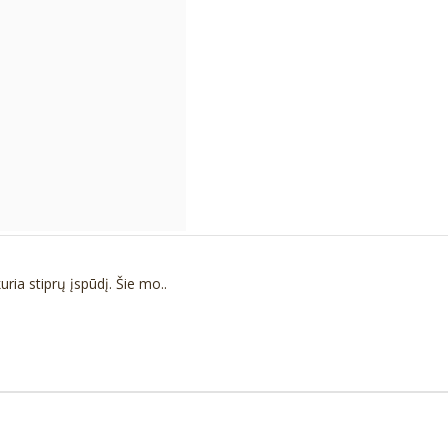
ia stiprų įspūdį. Šie mo..