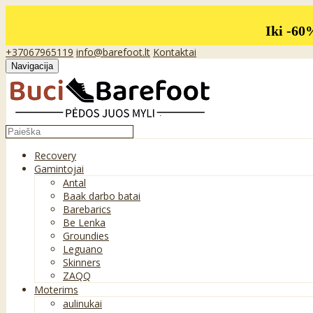
Iki -60
+37067965119
info@barefoot.lt
Kontaktai
Navigacija
Recovery
Gamintojai
Antal
Baak darbo batai
Barebarics
Be Lenka
Groundies
Leguano
Skinners
ZAQQ
Moterims
aulinukai