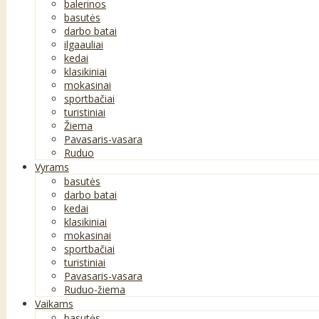
balerinos
basutės
darbo batai
ilgaauliai
kedai
klasikiniai
mokasinai
sportbačiai
turistiniai
Žiema
Pavasaris-vasara
Ruduo
Vyrams
basutės
darbo batai
kedai
klasikiniai
mokasinai
sportbačiai
turistiniai
Pavasaris-vasara
Ruduo-žiema
Vaikams
basutės