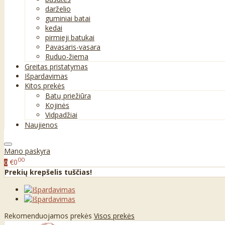
darželio
guminiai batai
kedai
pirmieji batukai
Pavasaris-vasara
Ruduo-žiema
Greitas pristatymas
Išpardavimas
Kitos prekės
Batų priežiūra
Kojinės
Vidpadžiai
Naujienos
Mano paskyra
00
€0
0
Prekių krepšelis tuščias!
Rekomenduojamos prekės
Visos prekės