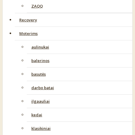
ZAQQ
Recovery
Moterims
aulinukai
balerinos
basutės
darbo batai
ilgaauliai
kedai
klasikiniai