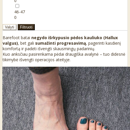
0
46-47
0
Valyti
Filtruoti
Barefoot batai
negydo išrkypusio pėdos kauliuko (Hallux
valgus)
, bet gali
sumažinti progresavimą
, pagerinti kasdienį
komfortą ir padėti išvengti skausmingų padarinių.
Kuo anksčiau pasirenkama pėdai draugiška avalynė – tuo didesnė
tikimybė išvengti operacijos ateityje.