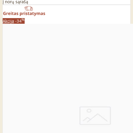
Į norų sąrašą
%
Akcija
-34