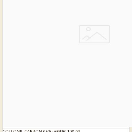
COLLONIL CARBON padų valiklis 100 ml