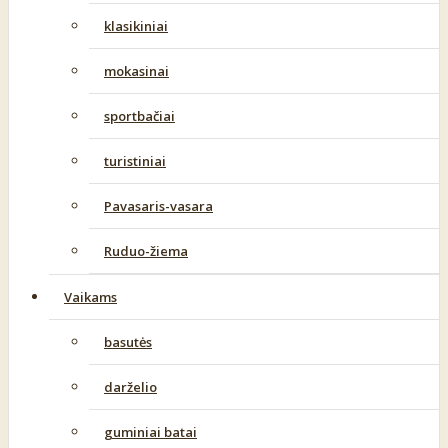
klasikiniai
mokasinai
sportbačiai
turistiniai
Pavasaris-vasara
Ruduo-žiema
Vaikams
basutės
darželio
guminiai batai