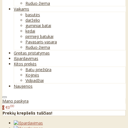
Ruduo-žiema
Vaikams
basutės
darželio
guminiai batai
kedai
pirmieji batukai
Pavasaris-vasara
Ruduo-žiema
Greitas pristatymas
Išpardavimas
Kitos prekės
Batų priežiūra
Kojinės
Vidpadžiai
Naujienos
Mano paskyra
00
€0
0
Prekių krepšelis tuščias!