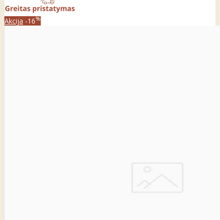
%
Akcija
-16