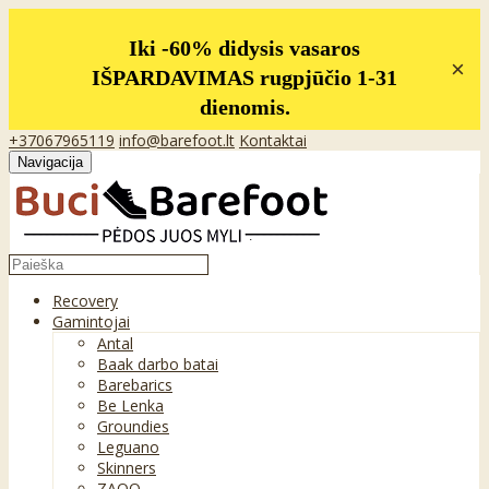
Iki -60% didysis vasaros
×
IŠPARDAVIMAS rugpjūčio 1-31
dienomis.
+37067965119
info@barefoot.lt
Kontaktai
Navigacija
Recovery
Gamintojai
Antal
Baak darbo batai
Barebarics
Be Lenka
Groundies
Leguano
Skinners
ZAQQ