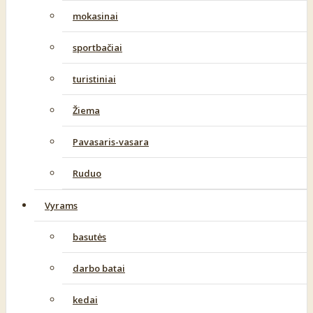
mokasinai
sportbačiai
turistiniai
Žiema
Pavasaris-vasara
Ruduo
Vyrams
basutės
darbo batai
kedai