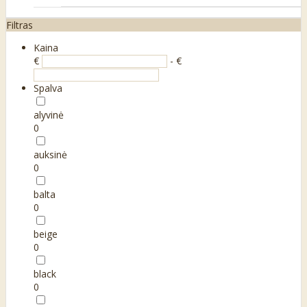
Filtras
Kaina
€
- €
Spalva
alyvinė
0
auksinė
0
balta
0
beige
0
black
0