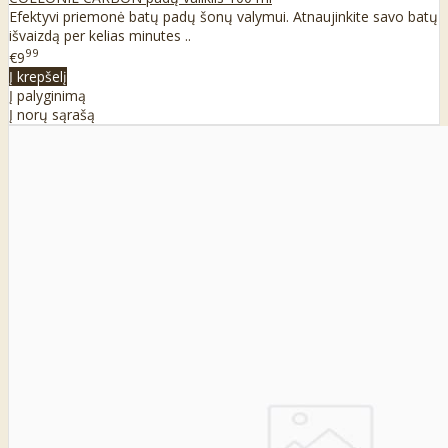
Efektyvi priemonė batų padų šonų valymui. Atnaujinkite savo batų
išvaizdą per kelias minutes ..
99
€9
Į krepšelį
Į palyginimą
Į norų sąrašą