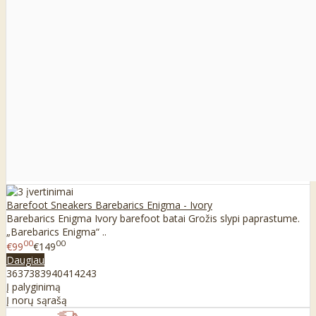
Barefoot Sneakers Barebarics Enigma - Ivory
Barebarics Enigma Ivory barefoot batai Grožis slypi paprastume.
„Barebarics Enigma“ ..
00
00
€99
€149
Daugiau
36
37
38
39
40
41
42
43
Į palyginimą
Į norų sąrašą