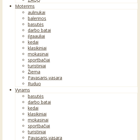
Moterims
aulinukai
balerinos
basutės
darbo batai
ilgaauliai
kedai
klasikiniai
mokasinai
sportbačiai
turistiniai
Žiema
Pavasaris-vasara
Ruduo
Vyrams
basutės
darbo batai
kedai
klasikiniai
mokasinai
sportbačiai
turistiniai
Pavasaris-vasara