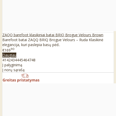
ZAQQ barefoot klasikiniai batai BRIQ Brogue Velours Brown
Barefoot batai ZAQQ BRIQ Brogue Velours – Ruda Klasikinė
elegancija, kuri paslepia basų pėd..
90
€169
Daugiau
41
42
43
44
45
46
47
48
Į palyginimą
Į norų sąrašą