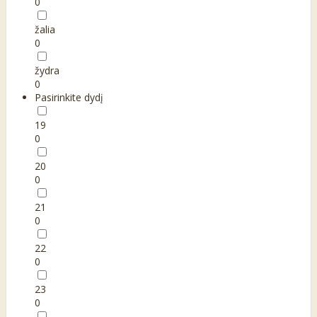
0
žalia
0
žydra
0
Pasirinkite dydį
19
0
20
0
21
0
22
0
23
0