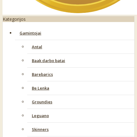
Kategorijos
Gamintojai
Antal
Baak darbo batai
Barebarics
Be Lenka
Groundies
Leguano
Skinners