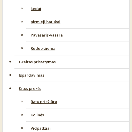
kedai
pirmieji batukai
Pavasaris-vasara
Ruduo-žiema
Greitas pristatymas
Išpardavimas
Kitos prekės
Batų priežiūra
Kojinės
Vidpadžiai