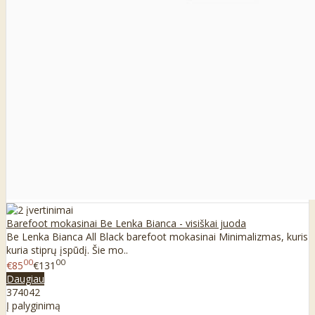
Barefoot mokasinai Be Lenka Bianca - visiškai juoda
Be Lenka Bianca All Black barefoot mokasinai Minimalizmas, kuris
kuria stiprų įspūdį. Šie mo..
00
00
€85
€131
Daugiau
37
40
42
Į palyginimą