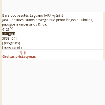
Barefoot basutės Leguano JARA vyšninė
Jara – basutės, kurios pavergia nuo pirmo žingsnio Subtilios,
patogios ir universalios &nda..
00
€129
Daugiau
38
39
40
41
Į palyginimą
Į norų sąrašą