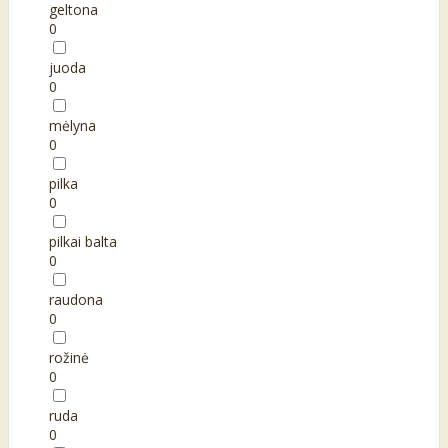
geltona
0
juoda
0
mėlyna
0
pilka
0
pilkai balta
0
raudona
0
rožinė
0
ruda
0