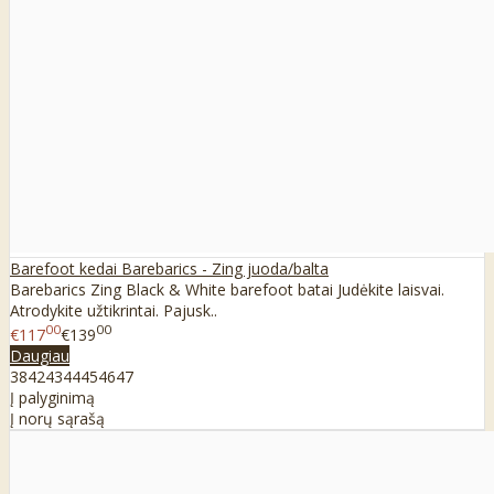
Barefoot kedai Barebarics - Zing juoda/balta
Barebarics Zing Black & White barefoot batai Judėkite laisvai.
Atrodykite užtikrintai. Pajusk..
00
00
€117
€139
Daugiau
38
42
43
44
45
46
47
Į palyginimą
Į norų sąrašą