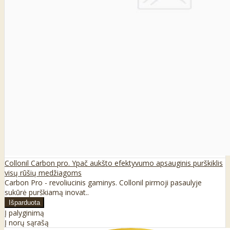
Collonil Carbon pro. Ypač aukšto efektyvumo apsauginis purškiklis
visų rūšių medžiagoms
Carbon Pro - revoliucinis gaminys. Collonil pirmoji pasaulyje
sukūrė purškiamą inovat..
Į palyginimą
Į norų sąrašą