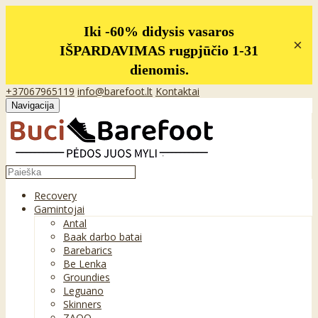
Iki -60% didysis vasaros
×
IŠPARDAVIMAS rugpjūčio 1-31
dienomis.
+37067965119
info@barefoot.lt
Kontaktai
Navigacija
Recovery
Gamintojai
Antal
Baak darbo batai
Barebarics
Be Lenka
Groundies
Leguano
Skinners
ZAQQ