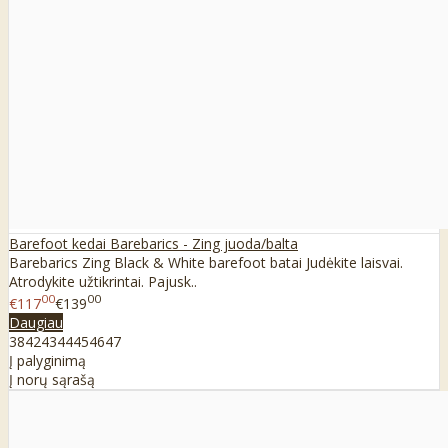
Barefoot kedai Barebarics - Zing juoda/balta
Barebarics Zing Black & White barefoot batai Judėkite laisvai.
Atrodykite užtikrintai. Pajusk..
00
00
€117
€139
Daugiau
38
42
43
44
45
46
47
Į palyginimą
Į norų sąrašą