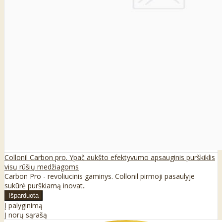
Collonil Carbon pro. Ypač aukšto efektyvumo apsauginis purškiklis
visų rūšių medžiagoms
Carbon Pro - revoliucinis gaminys. Collonil pirmoji pasaulyje
sukūrė purškiamą inovat..
Į palyginimą
Į norų sąrašą