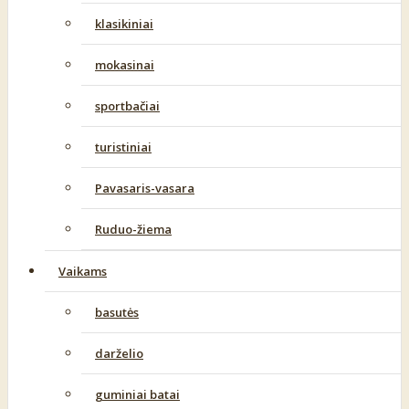
klasikiniai
mokasinai
sportbačiai
turistiniai
Pavasaris-vasara
Ruduo-žiema
Vaikams
basutės
darželio
guminiai batai