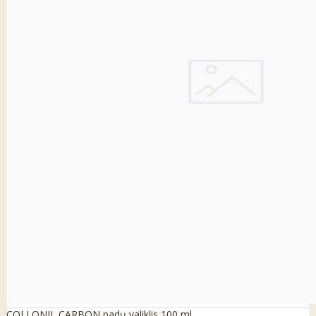
COLLONIL CARBON padų valiklis 100 ml