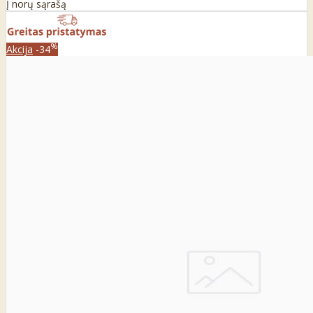
Į norų sąrašą
%
Akcija
-34