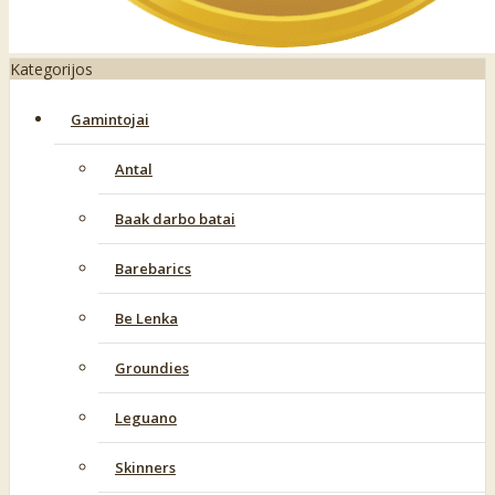
Kategorijos
Gamintojai
Antal
Baak darbo batai
Barebarics
Be Lenka
Groundies
Leguano
Skinners