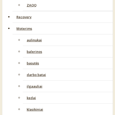
ZAQQ
Recovery
Moterims
aulinukai
balerinos
basutės
darbo batai
ilgaauliai
kedai
klasikiniai