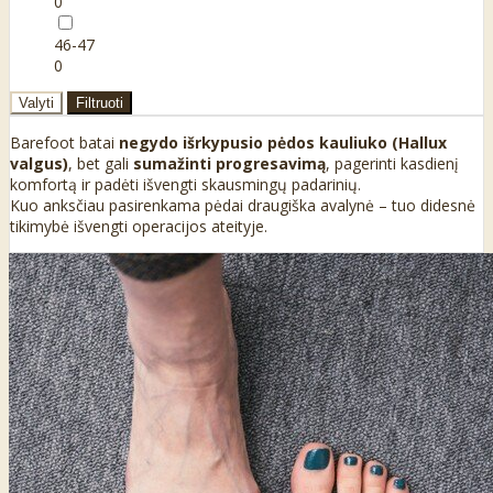
0
46-47
0
Valyti
Filtruoti
Barefoot batai
negydo išrkypusio pėdos kauliuko (Hallux
valgus)
, bet gali
sumažinti progresavimą
, pagerinti kasdienį
komfortą ir padėti išvengti skausmingų padarinių.
Kuo anksčiau pasirenkama pėdai draugiška avalynė – tuo didesnė
tikimybė išvengti operacijos ateityje.