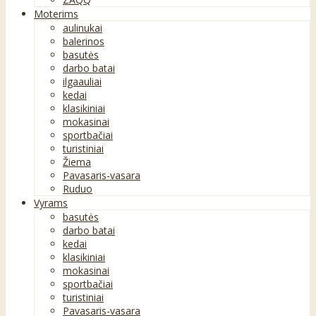
Moterims
aulinukai
balerinos
basutės
darbo batai
ilgaauliai
kedai
klasikiniai
mokasinai
sportbačiai
turistiniai
Žiema
Pavasaris-vasara
Ruduo
Vyrams
basutės
darbo batai
kedai
klasikiniai
mokasinai
sportbačiai
turistiniai
Pavasaris-vasara