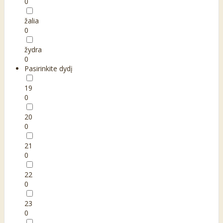
0
žalia
0
žydra
0
Pasirinkite dydį
19
0
20
0
21
0
22
0
23
0