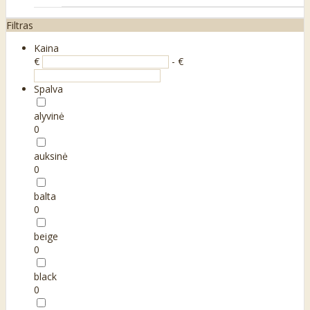
Filtras
Kaina
€
- €
Spalva
alyvinė
0
auksinė
0
balta
0
beige
0
black
0