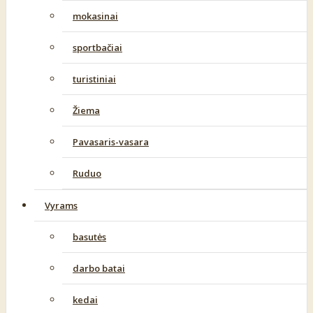
mokasinai
sportbačiai
turistiniai
Žiema
Pavasaris-vasara
Ruduo
Vyrams
basutės
darbo batai
kedai