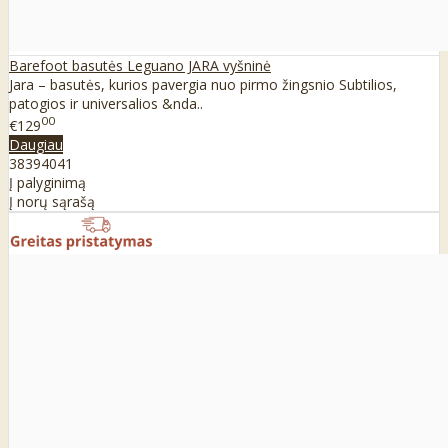
Barefoot basutės Leguano JARA vyšninė
Jara – basutės, kurios pavergia nuo pirmo žingsnio Subtilios,
patogios ir universalios &nda..
00
€129
Daugiau
38
39
40
41
Į palyginimą
Į norų sąrašą