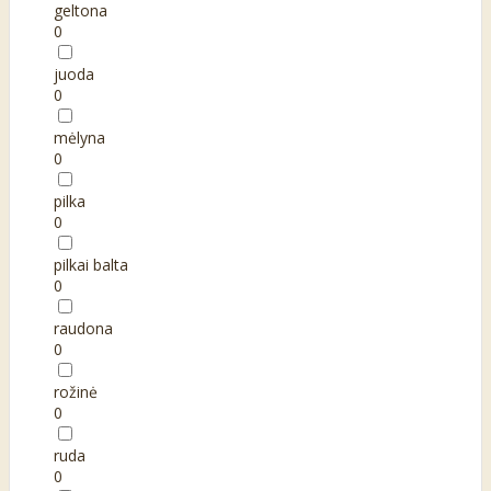
geltona
0
juoda
0
mėlyna
0
pilka
0
pilkai balta
0
raudona
0
rožinė
0
ruda
0