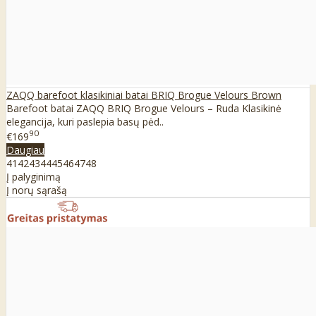
ZAQQ barefoot klasikiniai batai BRIQ Brogue Velours Brown
Barefoot batai ZAQQ BRIQ Brogue Velours – Ruda Klasikinė
elegancija, kuri paslepia basų pėd..
90
€169
Daugiau
41
42
43
44
45
46
47
48
Į palyginimą
Į norų sąrašą