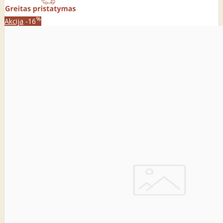
%
Akcija
-16