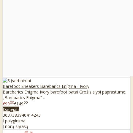
Barefoot Sneakers Barebarics Enigma - Ivory
Barebarics Enigma Ivory barefoot batai Grožis slypi paprastume.
„Barebarics Enigma“ ..
00
00
€99
€149
Daugiau
36
37
38
39
40
41
42
43
Į palyginimą
Į norų sąrašą