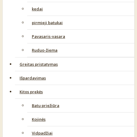
kedai
pirmieji batukai
Pavasaris-vasara
Ruduo-žiema
Greitas pristatymas
Išpardavimas
Kitos prekės
Batų priežiūra
Kojinės
Vidpadžiai