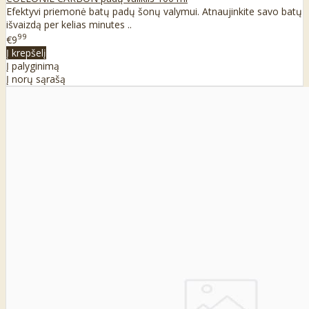
Efektyvi priemonė batų padų šonų valymui. Atnaujinkite savo batų
išvaizdą per kelias minutes ..
99
€9
Į krepšelį
Į palyginimą
Į norų sąrašą