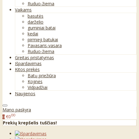
Ruduo-žiema
Vaikams
basutės
darželio
guminiai batai
kedai
pirmieji batukai
Pavasaris-vasara
Ruduo-žiema
Greitas pristatymas
Išpardavimas
Kitos prekės
Batų priežiūra
Kojinės
Vidpadžiai
Naujienos
Mano paskyra
00
€0
0
Prekių krepšelis tuščias!