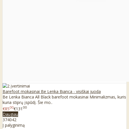
Barefoot mokasinai Be Lenka Bianca - visiškai juoda
Be Lenka Bianca All Black barefoot mokasinai Minimalizmas, kuris
kuria stiprų įspūdį. Šie mo..
00
00
€85
€131
Daugiau
37
40
42
Į palyginimą