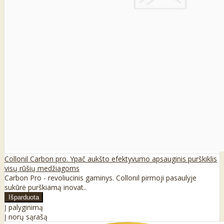
Collonil Carbon pro. Ypač aukšto efektyvumo apsauginis purškiklis
visų rūšių medžiagoms
Carbon Pro - revoliucinis gaminys. Collonil pirmoji pasaulyje
sukūrė purškiamą inovat..
Į palyginimą
Į norų sąrašą