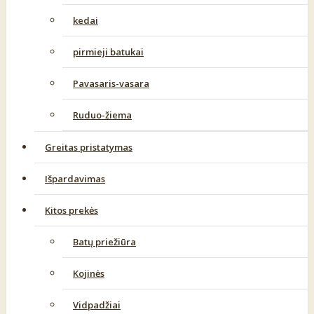
kedai
pirmieji batukai
Pavasaris-vasara
Ruduo-žiema
Greitas pristatymas
Išpardavimas
Kitos prekės
Batų priežiūra
Kojinės
Vidpadžiai