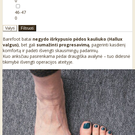
0
46-47
0
Valyti
Filtruoti
Barefoot batai
negydo išrkypusio pėdos kauliuko (Hallux
valgus)
, bet gali
sumažinti progresavimą
, pagerinti kasdienį
komfortą ir padėti išvengti skausmingų padarinių.
Kuo anksčiau pasirenkama pėdai draugiška avalynė – tuo didesnė
tikimybė išvengti operacijos ateityje.