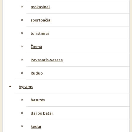
mokasinai
sportbačiai
turistiniai
Žiema
Pavasaris-vasara
Ruduo
Vyrams
basutės
darbo batai
kedai