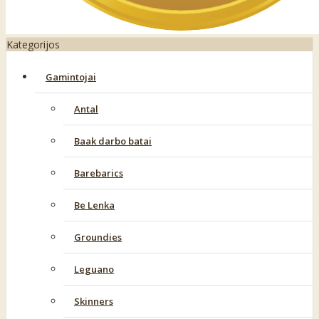
Kategorijos
Gamintojai
Antal
Baak darbo batai
Barebarics
Be Lenka
Groundies
Leguano
Skinners