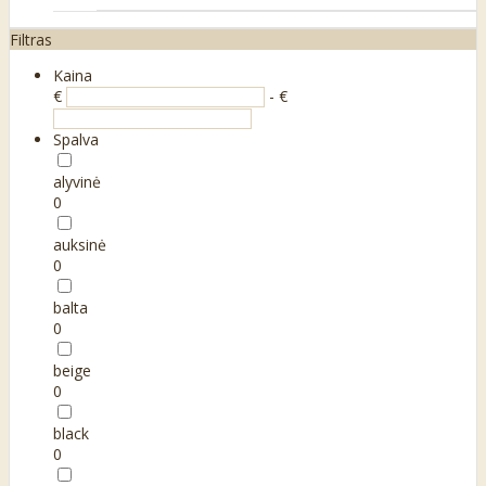
Filtras
Kaina
€
- €
Spalva
alyvinė
0
auksinė
0
balta
0
beige
0
black
0