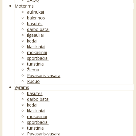
Moterims
aulinukai
balerinos
basutės
darbo batai
ilgaauliai
kedai
klasikiniai
mokasinai
sportbačiai
turistiniai
Žiema
Pavasaris-vasara
Ruduo
Vyrams
basutės
darbo batai
kedai
klasikiniai
mokasinai
sportbačiai
turistiniai
Pavasaris-vasara