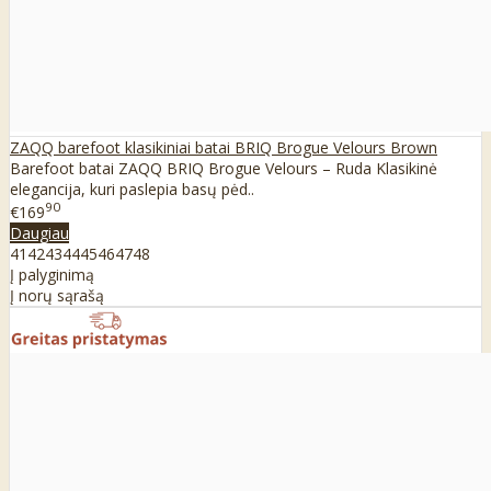
ZAQQ barefoot klasikiniai batai BRIQ Brogue Velours Brown
Barefoot batai ZAQQ BRIQ Brogue Velours – Ruda Klasikinė
elegancija, kuri paslepia basų pėd..
90
€169
Daugiau
41
42
43
44
45
46
47
48
Į palyginimą
Į norų sąrašą