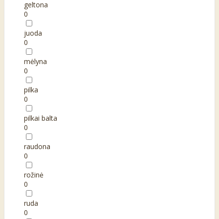
geltona
0
juoda
0
mėlyna
0
pilka
0
pilkai balta
0
raudona
0
rožinė
0
ruda
0