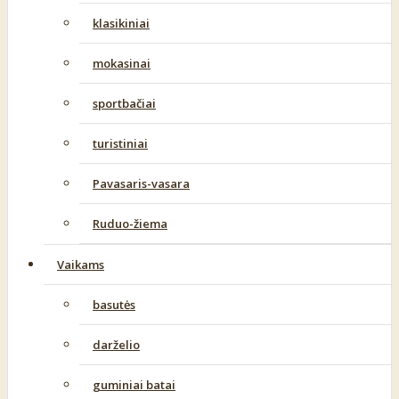
klasikiniai
mokasinai
sportbačiai
turistiniai
Pavasaris-vasara
Ruduo-žiema
Vaikams
basutės
darželio
guminiai batai