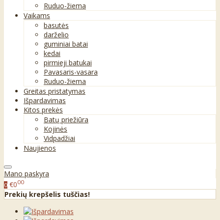
Ruduo-žiema
Vaikams
basutės
darželio
guminiai batai
kedai
pirmieji batukai
Pavasaris-vasara
Ruduo-žiema
Greitas pristatymas
Išpardavimas
Kitos prekės
Batų priežiūra
Kojinės
Vidpadžiai
Naujienos
Mano paskyra
00
€0
0
Prekių krepšelis tuščias!