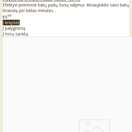
Efektyvi priemonė batų padų šonų valymui. Atnaujinkite savo batų
išvaizdą per kelias minutes ..
99
€9
Į krepšelį
Į palyginimą
Į norų sąrašą