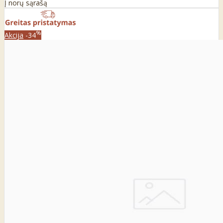
Į norų sąrašą
%
Akcija
-34