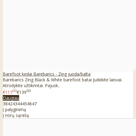
Barefoot kedai Barebarics - Zing juoda/balta
Barebarics Zing Black & White barefoot batai Judėkite laisvai.
Atrodykite užtikrintai. Pajusk..
00
00
€117
€139
Daugiau
38
42
43
44
45
46
47
Į palyginimą
Į norų sąrašą