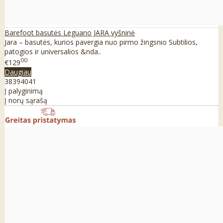
Barefoot basutės Leguano JARA vyšninė
Jara – basutės, kurios pavergia nuo pirmo žingsnio Subtilios,
patogios ir universalios &nda..
00
€129
Daugiau
38
39
40
41
Į palyginimą
Į norų sąrašą