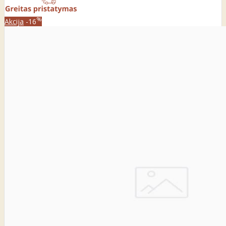
%
Akcija
-16