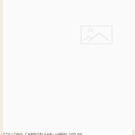
COLLONIL CARBON padų valiklis 100 ml