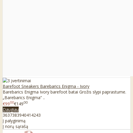
Barefoot Sneakers Barebarics Enigma - Ivory
Barebarics Enigma Ivory barefoot batai Grožis slypi paprastume.
„Barebarics Enigma“ ..
00
00
€99
€149
Daugiau
36
37
38
39
40
41
42
43
Į palyginimą
Į norų sąrašą