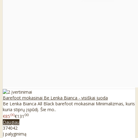
Barefoot mokasinai Be Lenka Bianca - visiškai juoda
Be Lenka Bianca All Black barefoot mokasinai Minimalizmas, kuris
kuria stiprų įspūdį. Šie mo..
00
00
€85
€131
Daugiau
37
40
42
Į palyginimą