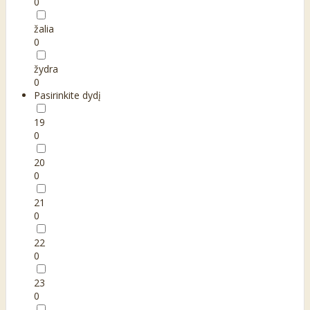
0
žalia
0
žydra
0
Pasirinkite dydį
19
0
20
0
21
0
22
0
23
0