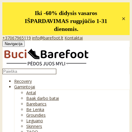
Iki -60% didysis vasaros
×
IŠPARDAVIMAS rugpjūčio 1-31
dienomis.
+37067965119
info@barefoot.lt
Kontaktai
Navigacija
Recovery
Gamintojai
Antal
Baak darbo batai
Barebarics
Be Lenka
Groundies
Leguano
Skinners
ZAQQ