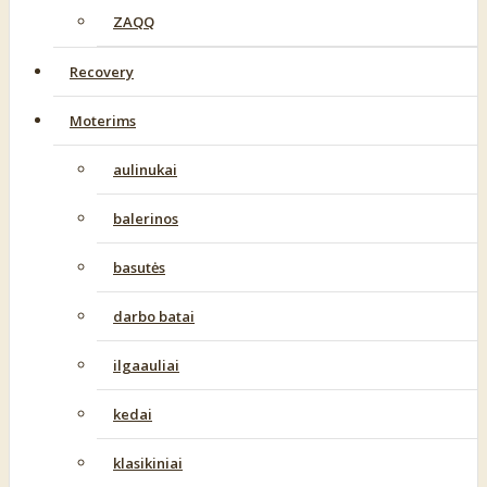
ZAQQ
Recovery
Moterims
aulinukai
balerinos
basutės
darbo batai
ilgaauliai
kedai
klasikiniai