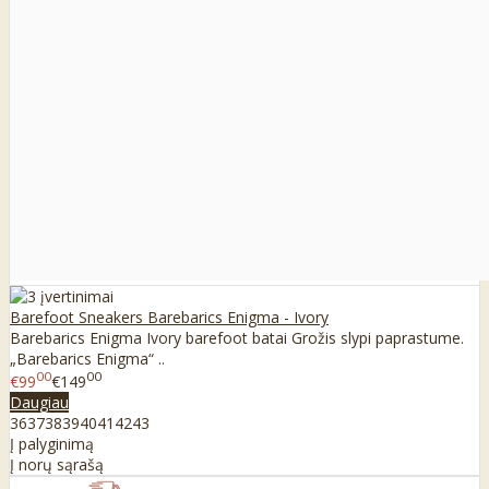
Barefoot Sneakers Barebarics Enigma - Ivory
Barebarics Enigma Ivory barefoot batai Grožis slypi paprastume.
„Barebarics Enigma“ ..
00
00
€99
€149
Daugiau
36
37
38
39
40
41
42
43
Į palyginimą
Į norų sąrašą