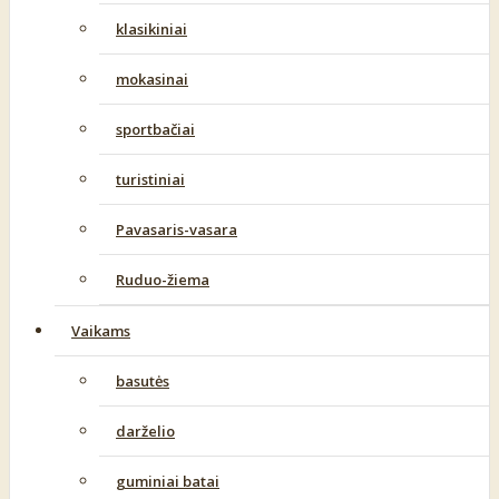
klasikiniai
mokasinai
sportbačiai
turistiniai
Pavasaris-vasara
Ruduo-žiema
Vaikams
basutės
darželio
guminiai batai