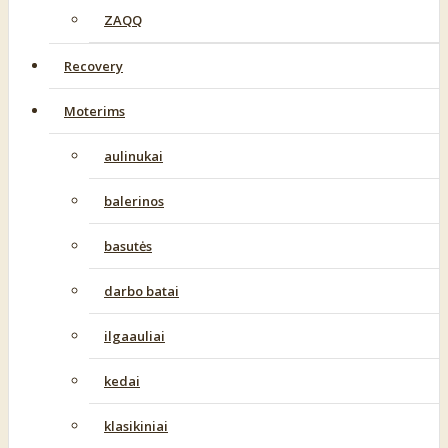
ZAQQ
Recovery
Moterims
aulinukai
balerinos
basutės
darbo batai
ilgaauliai
kedai
klasikiniai