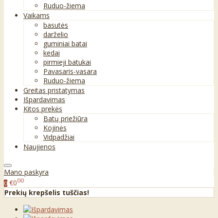
Ruduo-žiema
Vaikams
basutės
darželio
guminiai batai
kedai
pirmieji batukai
Pavasaris-vasara
Ruduo-žiema
Greitas pristatymas
Išpardavimas
Kitos prekės
Batų priežiūra
Kojinės
Vidpadžiai
Naujienos
Mano paskyra
00
€0
0
Prekių krepšelis tuščias!