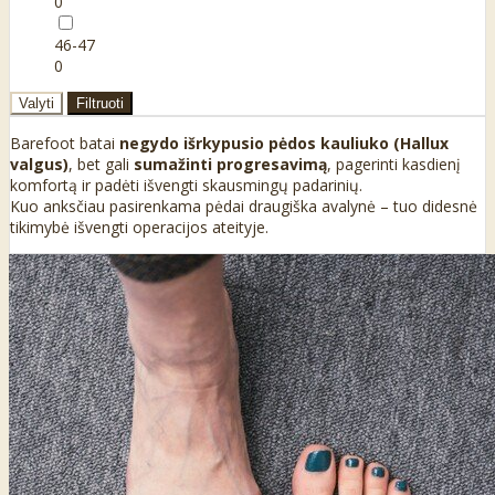
0
46-47
0
Valyti
Filtruoti
Barefoot batai
negydo išrkypusio pėdos kauliuko (Hallux
valgus)
, bet gali
sumažinti progresavimą
, pagerinti kasdienį
komfortą ir padėti išvengti skausmingų padarinių.
Kuo anksčiau pasirenkama pėdai draugiška avalynė – tuo didesnė
tikimybė išvengti operacijos ateityje.