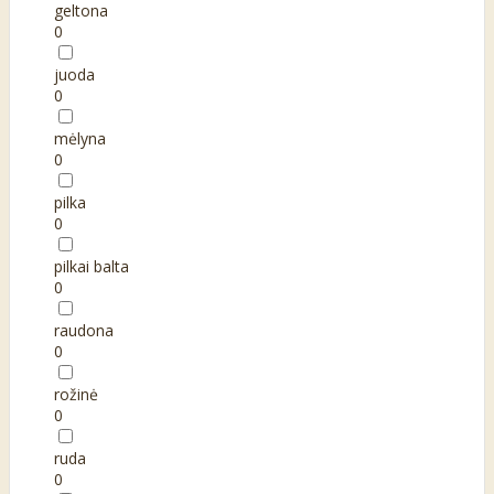
geltona
0
juoda
0
mėlyna
0
pilka
0
pilkai balta
0
raudona
0
rožinė
0
ruda
0