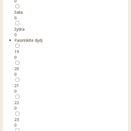
0
žalia
0
žydra
0
Pasirinkite dydį
19
0
20
0
21
0
22
0
23
0