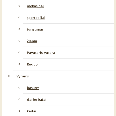
mokasinai
sportbačiai
turistiniai
Žiema
Pavasaris-vasara
Ruduo
Vyrams
basutės
darbo batai
kedai