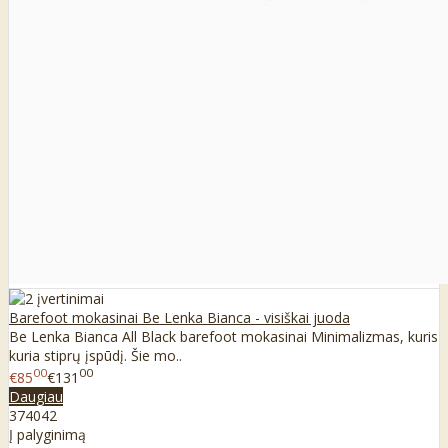
Barefoot mokasinai Be Lenka Bianca - visiškai juoda
Be Lenka Bianca All Black barefoot mokasinai Minimalizmas, kuris
kuria stiprų įspūdį. Šie mo..
00
00
€85
€131
Daugiau
37
40
42
Į palyginimą