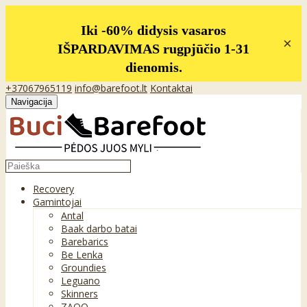
Iki -60% didysis vasaros
×
IŠPARDAVIMAS rugpjūčio 1-31
dienomis.
+37067965119
info@barefoot.lt
Kontaktai
Navigacija
Recovery
Gamintojai
Antal
Baak darbo batai
Barebarics
Be Lenka
Groundies
Leguano
Skinners
ZAQQ