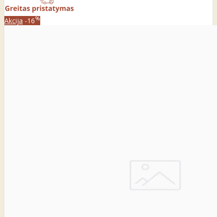
%
Akcija
-16