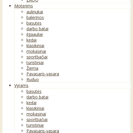
Moterims
aulinukai
balerinos
basutės
darbo batai
ilgaauliai
kedai
klasikiniai
mokasinai
sportbačiai
turistiniai
Žiema
Pavasaris-vasara
Ruduo
Vyrams
basutės
darbo batai
kedai
klasikiniai
mokasinai
sportbačiai
turistiniai
Pavasaris-vasara