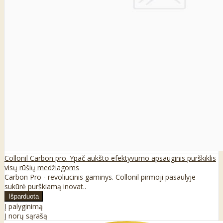
Collonil Carbon pro. Ypač aukšto efektyvumo apsauginis purškiklis
visų rūšių medžiagoms
Carbon Pro - revoliucinis gaminys. Collonil pirmoji pasaulyje
sukūrė purškiamą inovat..
Į palyginimą
Į norų sąrašą