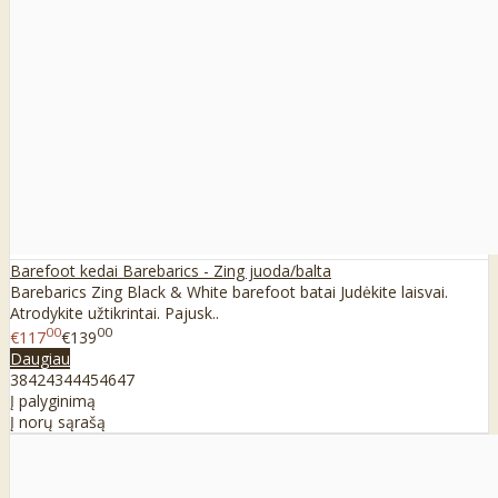
Barefoot kedai Barebarics - Zing juoda/balta
Barebarics Zing Black & White barefoot batai Judėkite laisvai.
Atrodykite užtikrintai. Pajusk..
00
00
€117
€139
Daugiau
38
42
43
44
45
46
47
Į palyginimą
Į norų sąrašą