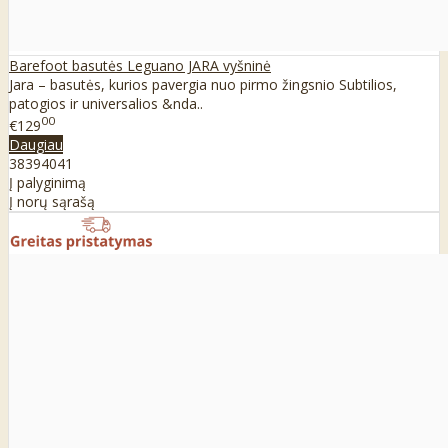
Barefoot basutės Leguano JARA vyšninė
Jara – basutės, kurios pavergia nuo pirmo žingsnio Subtilios,
patogios ir universalios &nda..
00
€129
Daugiau
38
39
40
41
Į palyginimą
Į norų sąrašą