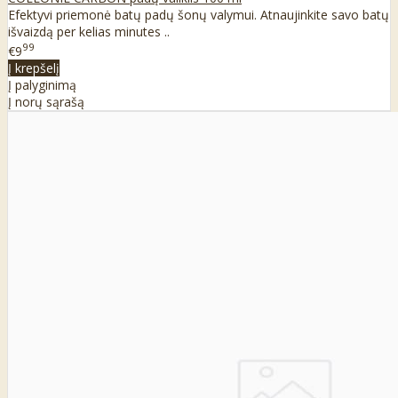
Efektyvi priemonė batų padų šonų valymui. Atnaujinkite savo batų
išvaizdą per kelias minutes ..
99
€9
Į krepšelį
Į palyginimą
Į norų sąrašą