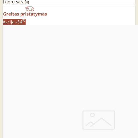
Į norų sąrašą
%
Akcija
-34