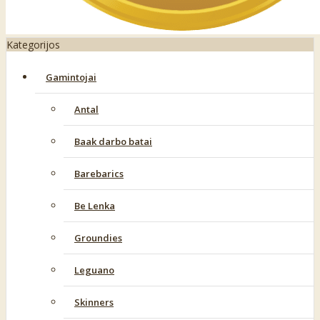
Kategorijos
Gamintojai
Antal
Baak darbo batai
Barebarics
Be Lenka
Groundies
Leguano
Skinners