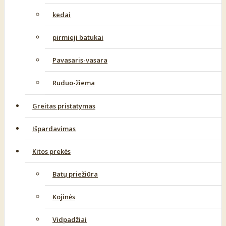
kedai
pirmieji batukai
Pavasaris-vasara
Ruduo-žiema
Greitas pristatymas
Išpardavimas
Kitos prekės
Batų priežiūra
Kojinės
Vidpadžiai