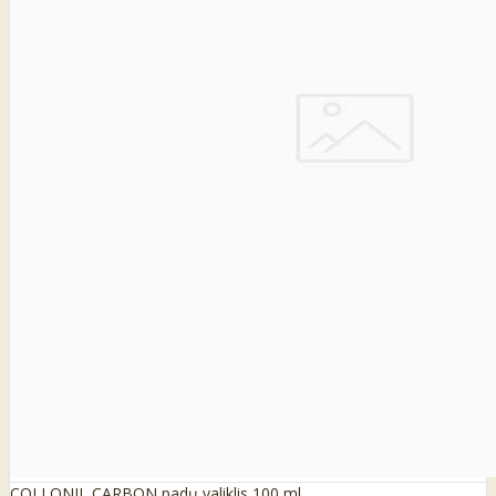
COLLONIL CARBON padų valiklis 100 ml