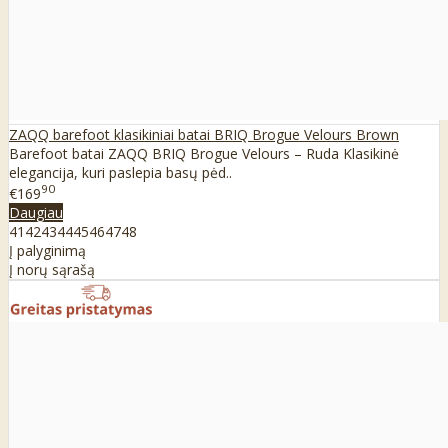
ZAQQ barefoot klasikiniai batai BRIQ Brogue Velours Brown
Barefoot batai ZAQQ BRIQ Brogue Velours – Ruda Klasikinė
elegancija, kuri paslepia basų pėd..
90
€169
Daugiau
41
42
43
44
45
46
47
48
Į palyginimą
Į norų sąrašą