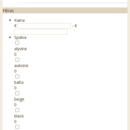
Filtras
Kaina
€
- €
Spalva
alyvinė
0
auksinė
0
balta
0
beige
0
black
0