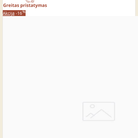
%
Akcija
-16