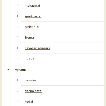
mokasinai
sportbačiai
turistiniai
Žiema
Pavasaris-vasara
Ruduo
Vyrams
basutės
darbo batai
kedai