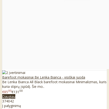
Barefoot mokasinai Be Lenka Bianca - visiškai juoda
Be Lenka Bianca All Black barefoot mokasinai Minimalizmas, kuris
kuria stiprų įspūdį. Šie mo..
00
00
€85
€131
Daugiau
37
40
42
Į palyginimą