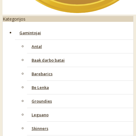
Kategorijos
Gamintojai
Antal
Baak darbo batai
Barebarics
Be Lenka
Groundies
Leguano
Skinners