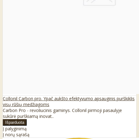
Collonil Carbon pro. Ypač aukšto efektyvumo apsauginis purškiklis
visų rūšių medžiagoms
Carbon Pro - revoliucinis gaminys. Collonil pirmoji pasaulyje
sukūrė purškiamą inovat..
Į palyginimą
Į norų sąrašą