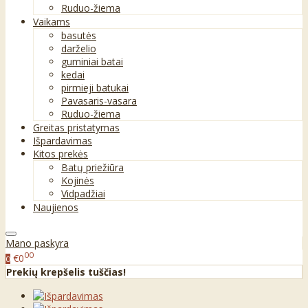
Ruduo-žiema
Vaikams
basutės
darželio
guminiai batai
kedai
pirmieji batukai
Pavasaris-vasara
Ruduo-žiema
Greitas pristatymas
Išpardavimas
Kitos prekės
Batų priežiūra
Kojinės
Vidpadžiai
Naujienos
Mano paskyra
00
€0
0
Prekių krepšelis tuščias!