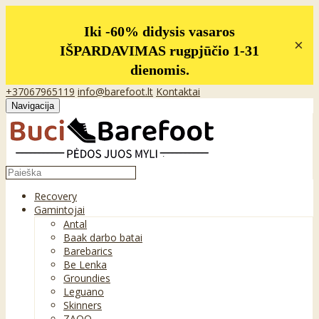
Iki -60% didysis vasaros
×
IŠPARDAVIMAS rugpjūčio 1-31
dienomis.
+37067965119
info@barefoot.lt
Kontaktai
Navigacija
Recovery
Gamintojai
Antal
Baak darbo batai
Barebarics
Be Lenka
Groundies
Leguano
Skinners
ZAQQ