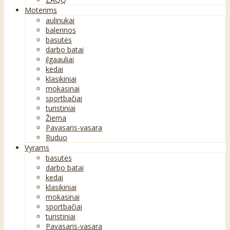
Moterims
aulinukai
balerinos
basutės
darbo batai
ilgaauliai
kedai
klasikiniai
mokasinai
sportbačiai
turistiniai
Žiema
Pavasaris-vasara
Ruduo
Vyrams
basutės
darbo batai
kedai
klasikiniai
mokasinai
sportbačiai
turistiniai
Pavasaris-vasara