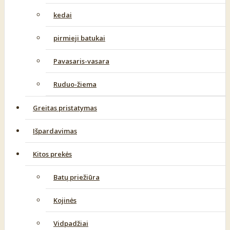
kedai
pirmieji batukai
Pavasaris-vasara
Ruduo-žiema
Greitas pristatymas
Išpardavimas
Kitos prekės
Batų priežiūra
Kojinės
Vidpadžiai