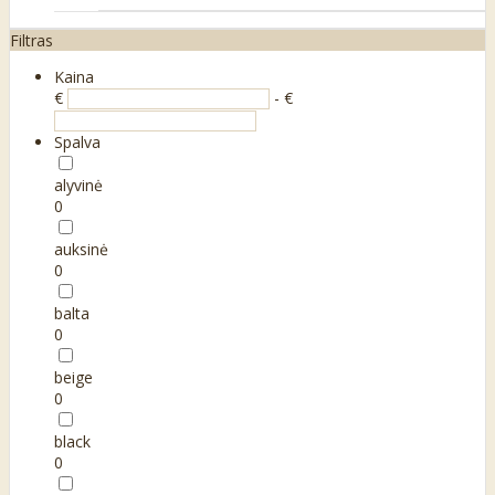
Filtras
Kaina
€
- €
Spalva
alyvinė
0
auksinė
0
balta
0
beige
0
black
0