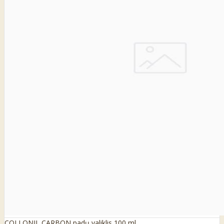
COLLONIL CARBON padų valiklis 100 ml