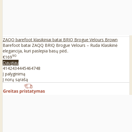
ZAQQ barefoot klasikiniai batai BRIQ Brogue Velours Brown
Barefoot batai ZAQQ BRIQ Brogue Velours – Ruda Klasikinė
elegancija, kuri paslepia basų pėd..
90
€169
Daugiau
41
42
43
44
45
46
47
48
Į palyginimą
Į norų sąrašą