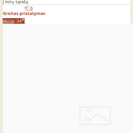
Į norų sąrašą
%
Akcija
-34