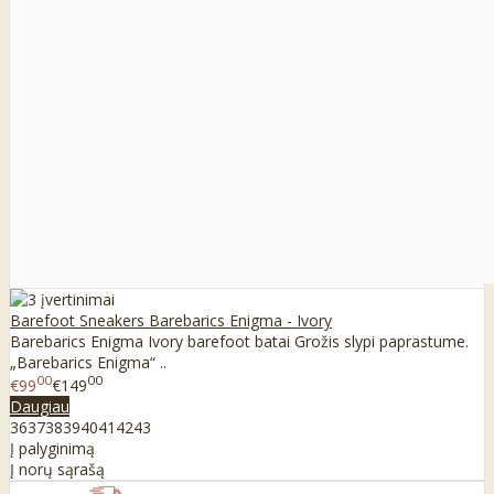
Barefoot Sneakers Barebarics Enigma - Ivory
Barebarics Enigma Ivory barefoot batai Grožis slypi paprastume.
„Barebarics Enigma“ ..
00
00
€99
€149
Daugiau
36
37
38
39
40
41
42
43
Į palyginimą
Į norų sąrašą