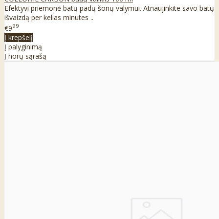
Efektyvi priemonė batų padų šonų valymui. Atnaujinkite savo batų
išvaizdą per kelias minutes ..
99
€9
Į krepšelį
Į palyginimą
Į norų sąrašą