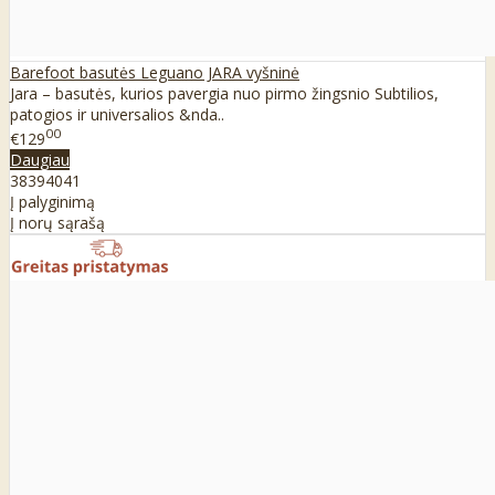
Barefoot basutės Leguano JARA vyšninė
Jara – basutės, kurios pavergia nuo pirmo žingsnio Subtilios,
patogios ir universalios &nda..
00
€129
Daugiau
38
39
40
41
Į palyginimą
Į norų sąrašą