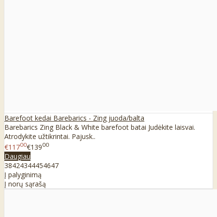
Barefoot kedai Barebarics - Zing juoda/balta
Barebarics Zing Black & White barefoot batai Judėkite laisvai.
Atrodykite užtikrintai. Pajusk..
00
00
€117
€139
Daugiau
38
42
43
44
45
46
47
Į palyginimą
Į norų sąrašą