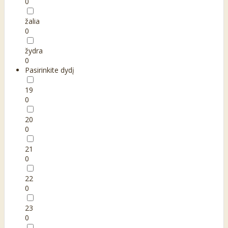
0
žalia
0
žydra
0
Pasirinkite dydį
19
0
20
0
21
0
22
0
23
0