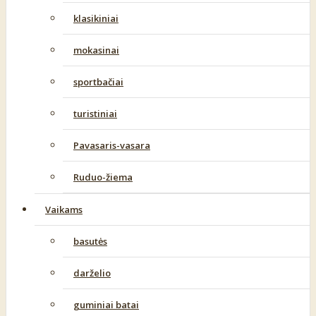
klasikiniai
mokasinai
sportbačiai
turistiniai
Pavasaris-vasara
Ruduo-žiema
Vaikams
basutės
darželio
guminiai batai