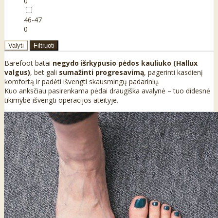
0
46-47
0
Valyti
Filtruoti
Barefoot batai
negydo išrkypusio pėdos kauliuko (Hallux
valgus)
, bet gali
sumažinti progresavimą
, pagerinti kasdienį
komfortą ir padėti išvengti skausmingų padarinių.
Kuo anksčiau pasirenkama pėdai draugiška avalynė – tuo didesnė
tikimybė išvengti operacijos ateityje.