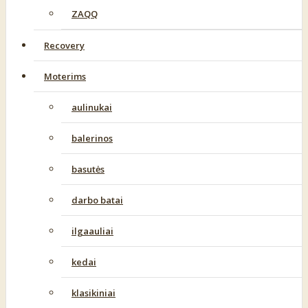
ZAQQ
Recovery
Moterims
aulinukai
balerinos
basutės
darbo batai
ilgaauliai
kedai
klasikiniai