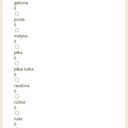
geltona
0
juoda
0
mėlyna
0
pilka
0
pilkai balta
0
raudona
0
rožinė
0
ruda
0