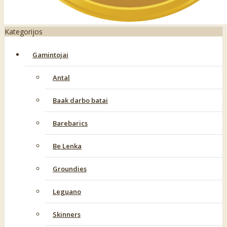
Kategorijos
Gamintojai
Antal
Baak darbo batai
Barebarics
Be Lenka
Groundies
Leguano
Skinners