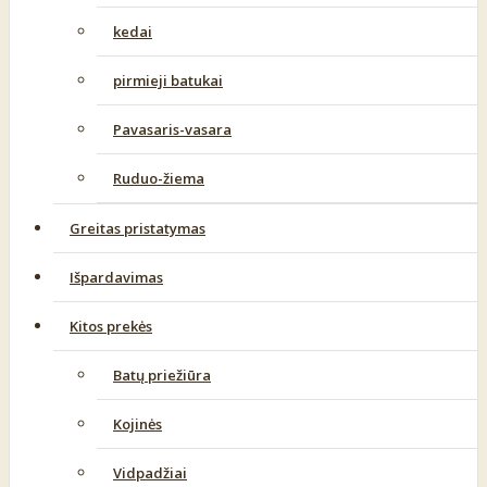
kedai
pirmieji batukai
Pavasaris-vasara
Ruduo-žiema
Greitas pristatymas
Išpardavimas
Kitos prekės
Batų priežiūra
Kojinės
Vidpadžiai