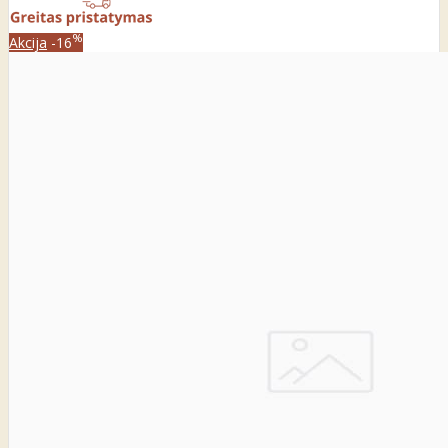
%
Akcija
-16