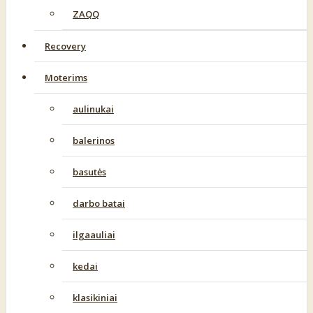
ZAQQ
Recovery
Moterims
aulinukai
balerinos
basutės
darbo batai
ilgaauliai
kedai
klasikiniai