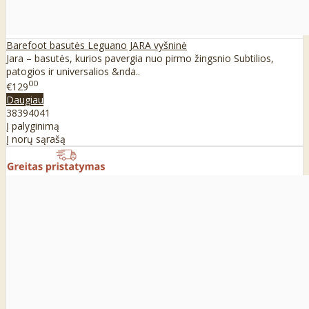
Barefoot basutės Leguano JARA vyšninė
Jara – basutės, kurios pavergia nuo pirmo žingsnio Subtilios,
patogios ir universalios &nda..
00
€129
Daugiau
38
39
40
41
Į palyginimą
Į norų sąrašą