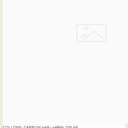
COLLONIL CARBON padų valiklis 100 ml