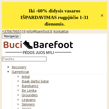
Iki -60% didysis vasaros
×
IŠPARDAVIMAS rugpjūčio 1-31
dienomis.
+37067965119
info@barefoot.lt
Kontaktai
Navigacija
Recovery
Gamintojai
Antal
Baak darbo batai
Barebarics
Be Lenka
Groundies
Leguano
Skinners
ZAQQ