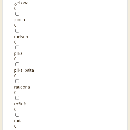
geltona
0
juoda
0
mėlyna
0
pilka
0
pilkai balta
0
raudona
0
rožinė
0
ruda
0