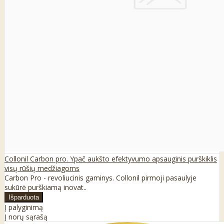
Collonil Carbon pro. Ypač aukšto efektyvumo apsauginis purškiklis
visų rūšių medžiagoms
Carbon Pro - revoliucinis gaminys. Collonil pirmoji pasaulyje
sukūrė purškiamą inovat..
Į palyginimą
Į norų sąrašą