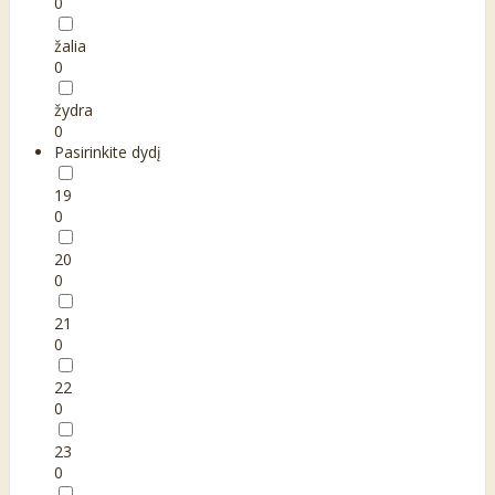
0
žalia
0
žydra
0
Pasirinkite dydį
19
0
20
0
21
0
22
0
23
0