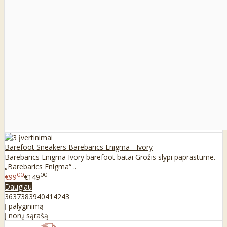
Barefoot Sneakers Barebarics Enigma - Ivory
Barebarics Enigma Ivory barefoot batai Grožis slypi paprastume.
„Barebarics Enigma“ ..
00
00
€99
€149
Daugiau
36
37
38
39
40
41
42
43
Į palyginimą
Į norų sąrašą