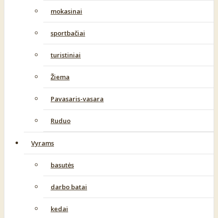
mokasinai
sportbačiai
turistiniai
Žiema
Pavasaris-vasara
Ruduo
Vyrams
basutės
darbo batai
kedai