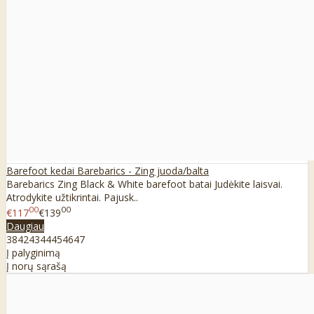
Barefoot kedai Barebarics - Zing juoda/balta
Barebarics Zing Black & White barefoot batai Judėkite laisvai.
Atrodykite užtikrintai. Pajusk..
00
00
€117
€139
Daugiau
38
42
43
44
45
46
47
Į palyginimą
Į norų sąrašą