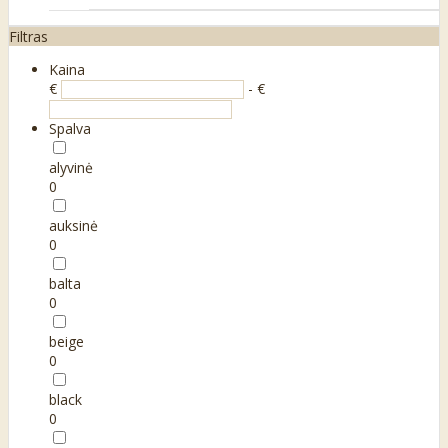
Filtras
Kaina
€
- €
Spalva
alyvinė
0
auksinė
0
balta
0
beige
0
black
0