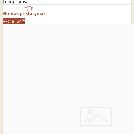
Į norų sąrašą
%
Akcija
-34