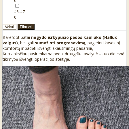
0
46-47
0
Valyti
Filtruoti
Barefoot batai
negydo išrkypusio pėdos kauliuko (Hallux
valgus)
, bet gali
sumažinti progresavimą
, pagerinti kasdienį
komfortą ir padėti išvengti skausmingų padarinių.
Kuo anksčiau pasirenkama pėdai draugiška avalynė – tuo didesnė
tikimybė išvengti operacijos ateityje.