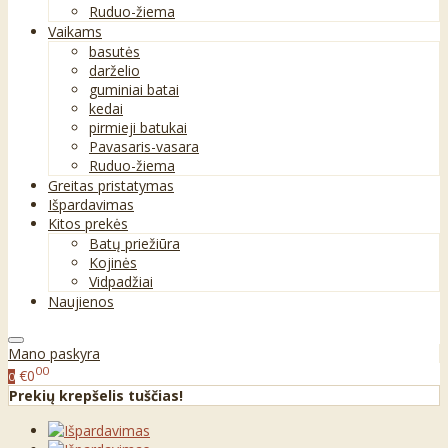
Ruduo-žiema
Vaikams
basutės
darželio
guminiai batai
kedai
pirmieji batukai
Pavasaris-vasara
Ruduo-žiema
Greitas pristatymas
Išpardavimas
Kitos prekės
Batų priežiūra
Kojinės
Vidpadžiai
Naujienos
Mano paskyra
00
€0
0
Prekių krepšelis tuščias!