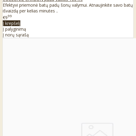
Efektyvi priemonė batų padų šonų valymui. Atnaujinkite savo batų
išvaizdą per kelias minutes ..
99
€9
Į krepšelį
Į palyginimą
Į norų sąrašą