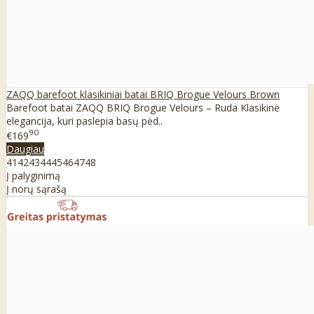
ZAQQ barefoot klasikiniai batai BRIQ Brogue Velours Brown
Barefoot batai ZAQQ BRIQ Brogue Velours – Ruda Klasikinė
elegancija, kuri paslepia basų pėd..
90
€169
Daugiau
41
42
43
44
45
46
47
48
Į palyginimą
Į norų sąrašą