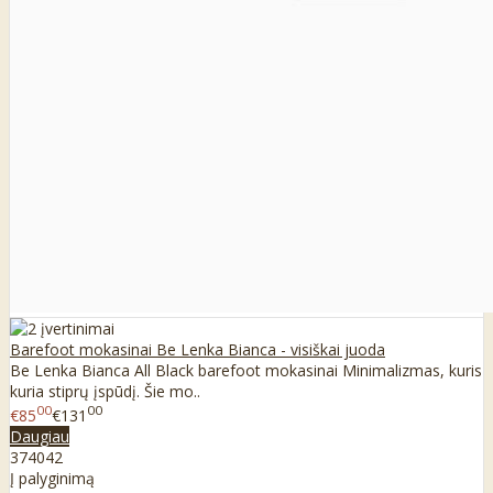
Barefoot mokasinai Be Lenka Bianca - visiškai juoda
Be Lenka Bianca All Black barefoot mokasinai Minimalizmas, kuris
kuria stiprų įspūdį. Šie mo..
00
00
€85
€131
Daugiau
37
40
42
Į palyginimą