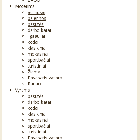
Moterims
aulinukai
balerinos
basutės
darbo batai
ilgaauliai
kedai
klasikiniai
mokasinai
sportbačiai
turistiniai
Žiema
Pavasaris-vasara
Ruduo
Vyrams
basutės
darbo batai
kedai
klasikiniai
mokasinai
sportbačiai
turistiniai
Pavasaris-vasara