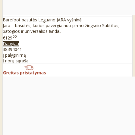
Barefoot basutės Leguano JARA vyšninė
Jara – basutės, kurios pavergia nuo pirmo žingsnio Subtilios,
patogios ir universalios &nda..
00
€129
Daugiau
38
39
40
41
Į palyginimą
Į norų sąrašą