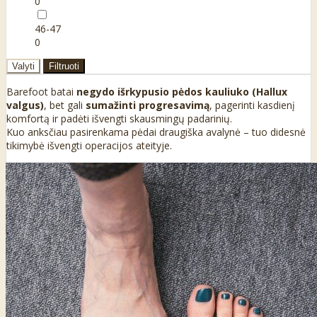
0
46-47
0
Valyti
Filtruoti
Barefoot batai
negydo išrkypusio pėdos kauliuko (Hallux
valgus)
, bet gali
sumažinti progresavimą
, pagerinti kasdienį
komfortą ir padėti išvengti skausmingų padarinių.
Kuo anksčiau pasirenkama pėdai draugiška avalynė – tuo didesnė
tikimybė išvengti operacijos ateityje.