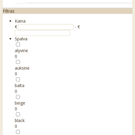
Filtras
Kaina
€
- €
Spalva
alyvinė
0
auksinė
0
balta
0
beige
0
black
0