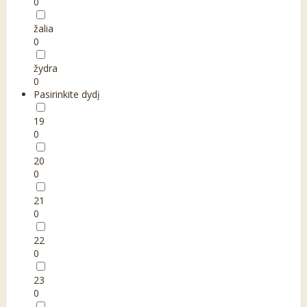
0
žalia
0
žydra
0
Pasirinkite dydį
19
0
20
0
21
0
22
0
23
0