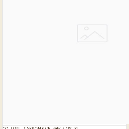
COLLONIL CARBON padų valiklis 100 ml