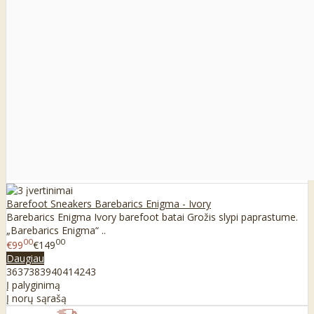
Barefoot Sneakers Barebarics Enigma - Ivory
Barebarics Enigma Ivory barefoot batai Grožis slypi paprastume.
„Barebarics Enigma“ ..
00
00
€99
€149
Daugiau
36
37
38
39
40
41
42
43
Į palyginimą
Į norų sąrašą