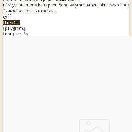
Efektyvi priemonė batų padų šonų valymui. Atnaujinkite savo batų
išvaizdą per kelias minutes ..
99
€9
Į krepšelį
Į palyginimą
Į norų sąrašą