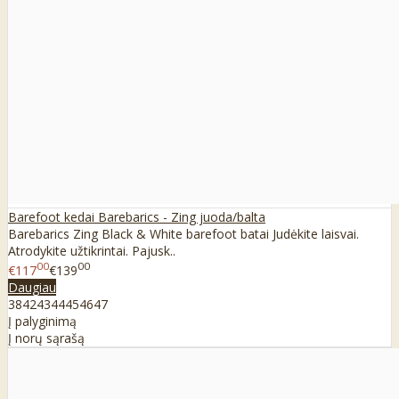
Barefoot kedai Barebarics - Zing juoda/balta
Barebarics Zing Black & White barefoot batai Judėkite laisvai.
Atrodykite užtikrintai. Pajusk..
00
00
€117
€139
Daugiau
38
42
43
44
45
46
47
Į palyginimą
Į norų sąrašą