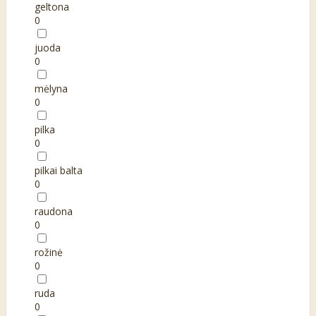
geltona
0
juoda
0
mėlyna
0
pilka
0
pilkai balta
0
raudona
0
rožinė
0
ruda
0