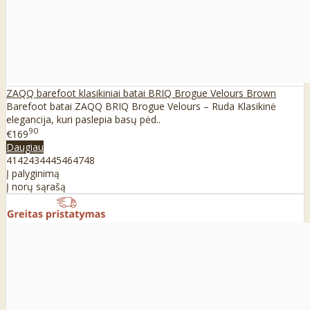
ZAQQ barefoot klasikiniai batai BRIQ Brogue Velours Brown
Barefoot batai ZAQQ BRIQ Brogue Velours – Ruda Klasikinė
elegancija, kuri paslepia basų pėd..
90
€169
Daugiau
41
42
43
44
45
46
47
48
Į palyginimą
Į norų sąrašą