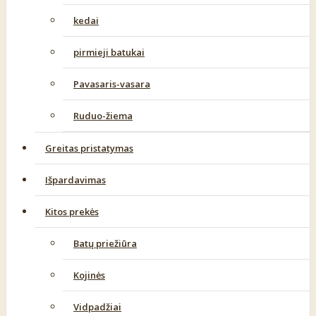
kedai
pirmieji batukai
Pavasaris-vasara
Ruduo-žiema
Greitas pristatymas
Išpardavimas
Kitos prekės
Batų priežiūra
Kojinės
Vidpadžiai