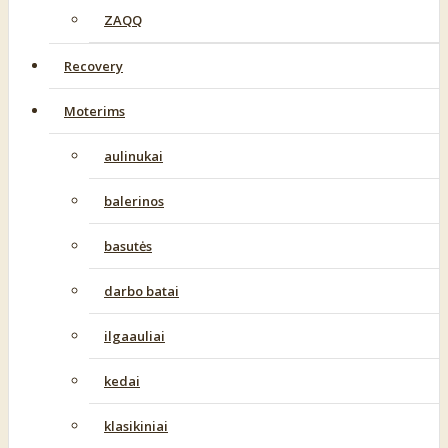
ZAQQ
Recovery
Moterims
aulinukai
balerinos
basutės
darbo batai
ilgaauliai
kedai
klasikiniai