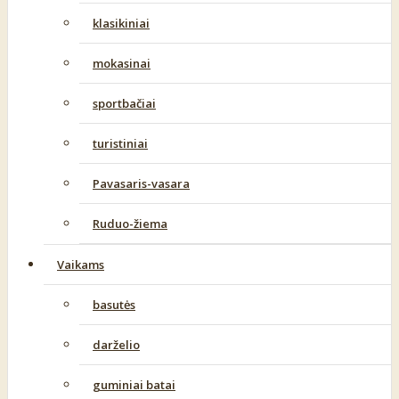
klasikiniai
mokasinai
sportbačiai
turistiniai
Pavasaris-vasara
Ruduo-žiema
Vaikams
basutės
darželio
guminiai batai