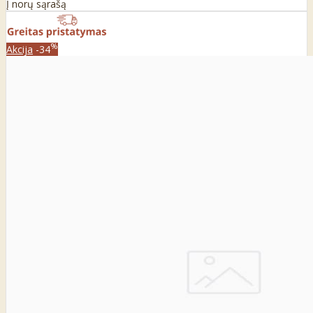
Į norų sąrašą
%
Akcija
-34