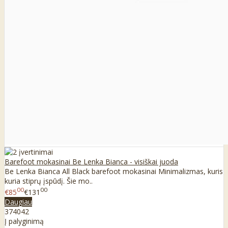
Barefoot mokasinai Be Lenka Bianca - visiškai juoda
Be Lenka Bianca All Black barefoot mokasinai Minimalizmas, kuris
kuria stiprų įspūdį. Šie mo..
00
00
€85
€131
Daugiau
37
40
42
Į palyginimą