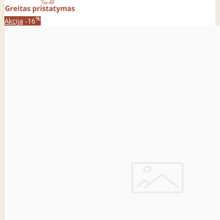
%
Akcija
-16