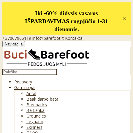
Iki -60% didysis vasaros
×
IŠPARDAVIMAS rugpjūčio 1-31
dienomis.
+37067965119
info@barefoot.lt
Kontaktai
Navigacija
Recovery
Gamintojai
Antal
Baak darbo batai
Barebarics
Be Lenka
Groundies
Leguano
Skinners
ZAQQ