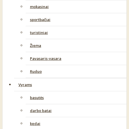
mokasinai
sportbačiai
turistiniai
Žiema
Pavasaris-vasara
Ruduo
Vyrams
basutės
darbo batai
kedai