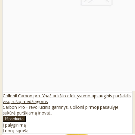
Collonil Carbon pro. Ypač aukšto efektyvumo apsauginis purškiklis
visų rūšių medžiagoms
Carbon Pro - revoliucinis gaminys. Collonil pirmoji pasaulyje
sukūrė purškiamą inovat..
Į palyginimą
Į norų sąrašą