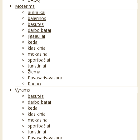
Moterims
aulinukai
balerinos
basutės
darbo batai
ilgaauliai
kedai
klasikiniai
mokasinai
sportbačiai
turistiniai
Žiema
Pavasaris-vasara
Ruduo
Vyrams
basutės
darbo batai
kedai
klasikiniai
mokasinai
sportbačiai
turistiniai
Pavasaris-vasara