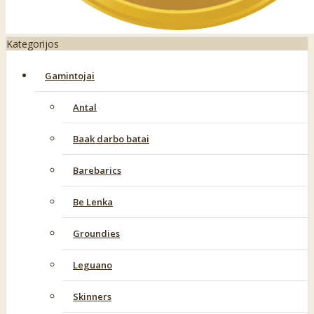
Kategorijos
Gamintojai
Antal
Baak darbo batai
Barebarics
Be Lenka
Groundies
Leguano
Skinners