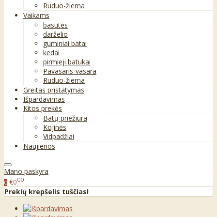
Ruduo-žiema
Vaikams
basutės
darželio
guminiai batai
kedai
pirmieji batukai
Pavasaris-vasara
Ruduo-žiema
Greitas pristatymas
Išpardavimas
Kitos prekės
Batų priežiūra
Kojinės
Vidpadžiai
Naujienos
Mano paskyra
00
€0
0
Prekių krepšelis tuščias!