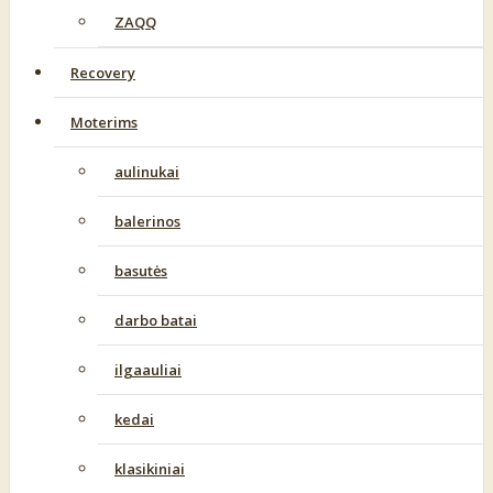
ZAQQ
Recovery
Moterims
aulinukai
balerinos
basutės
darbo batai
ilgaauliai
kedai
klasikiniai