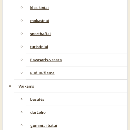
klasikiniai
mokasinai
sportbačiai
turistiniai
Pavasaris-vasara
Ruduo-žiema
Vaikams
basutės
darželio
guminiai batai