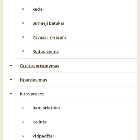
kedai
pirmieji batukai
Pavasaris-vasara
Ruduo-žiema
Greitas pristatymas
Išpardavimas
Kitos prekės
Batų priežiūra
Kojinės
Vidpadžiai