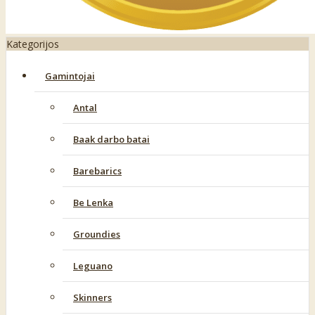
Kategorijos
Gamintojai
Antal
Baak darbo batai
Barebarics
Be Lenka
Groundies
Leguano
Skinners