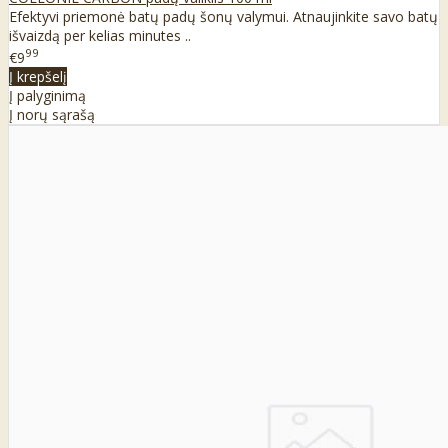
Efektyvi priemonė batų padų šonų valymui. Atnaujinkite savo batų
išvaizdą per kelias minutes ..
99
€9
Į krepšelį
Į palyginimą
Į norų sąrašą