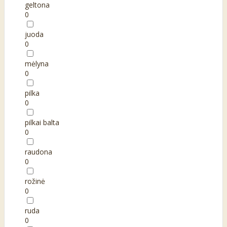
geltona
0
juoda
0
mėlyna
0
pilka
0
pilkai balta
0
raudona
0
rožinė
0
ruda
0