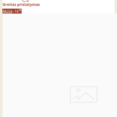
%
Akcija
-16