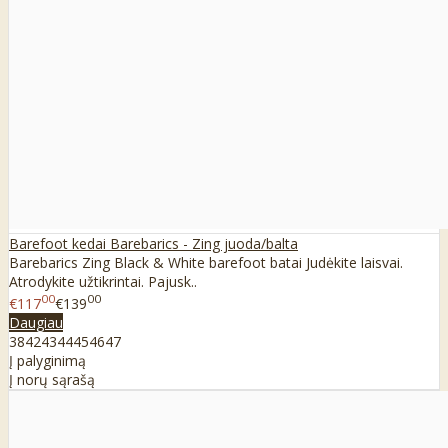
Barefoot kedai Barebarics - Zing juoda/balta
Barebarics Zing Black & White barefoot batai Judėkite laisvai.
Atrodykite užtikrintai. Pajusk..
00
00
€117
€139
Daugiau
38
42
43
44
45
46
47
Į palyginimą
Į norų sąrašą