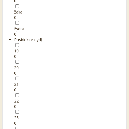
0
žalia
0
žydra
0
Pasirinkite dydį
19
0
20
0
21
0
22
0
23
0