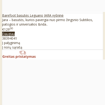
Barefoot basutės Leguano JARA vyšninė
Jara – basutės, kurios pavergia nuo pirmo žingsnio Subtilios,
patogios ir universalios &nda..
00
€129
Daugiau
38
39
40
41
Į palyginimą
Į norų sąrašą