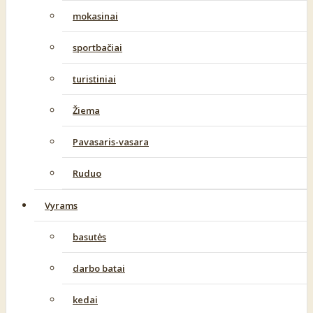
mokasinai
sportbačiai
turistiniai
Žiema
Pavasaris-vasara
Ruduo
Vyrams
basutės
darbo batai
kedai