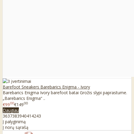
Barefoot Sneakers Barebarics Enigma - Ivory
Barebarics Enigma Ivory barefoot batai Grožis slypi paprastume.
„Barebarics Enigma“ ..
00
00
€99
€149
Daugiau
36
37
38
39
40
41
42
43
Į palyginimą
Į norų sąrašą