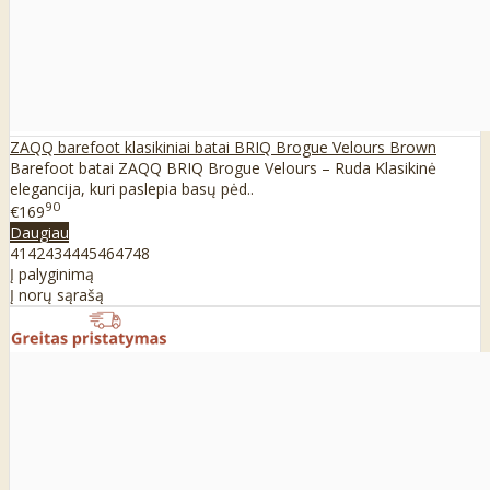
ZAQQ barefoot klasikiniai batai BRIQ Brogue Velours Brown
Barefoot batai ZAQQ BRIQ Brogue Velours – Ruda Klasikinė
elegancija, kuri paslepia basų pėd..
90
€169
Daugiau
41
42
43
44
45
46
47
48
Į palyginimą
Į norų sąrašą