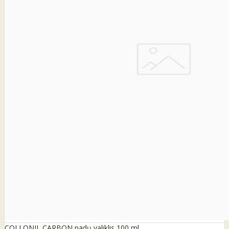
COLLONIL CARBON padų valiklis 100 ml