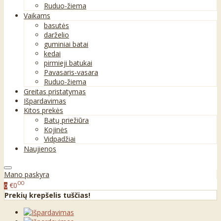
Ruduo-žiema
Vaikams
basutės
darželio
guminiai batai
kedai
pirmieji batukai
Pavasaris-vasara
Ruduo-žiema
Greitas pristatymas
Išpardavimas
Kitos prekės
Batų priežiūra
Kojinės
Vidpadžiai
Naujienos
Mano paskyra
00
€0
0
Prekių krepšelis tuščias!