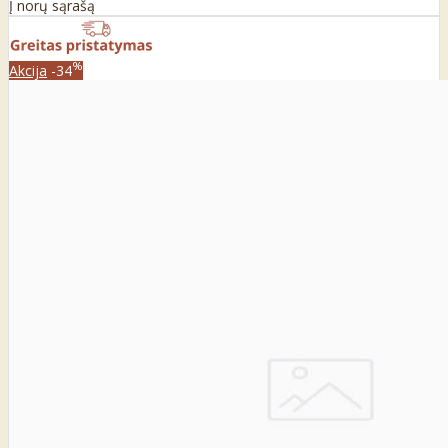
Į norų sąrašą
%
Akcija
-34