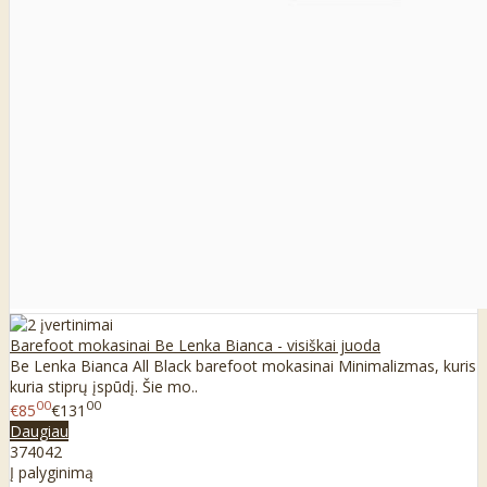
Barefoot mokasinai Be Lenka Bianca - visiškai juoda
Be Lenka Bianca All Black barefoot mokasinai Minimalizmas, kuris
kuria stiprų įspūdį. Šie mo..
00
00
€85
€131
Daugiau
37
40
42
Į palyginimą