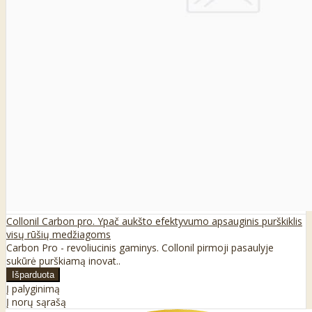
Collonil Carbon pro. Ypač aukšto efektyvumo apsauginis purškiklis
visų rūšių medžiagoms
Carbon Pro - revoliucinis gaminys. Collonil pirmoji pasaulyje
sukūrė purškiamą inovat..
Į palyginimą
Į norų sąrašą