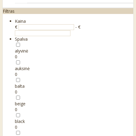
Filtras
Kaina
€
- €
Spalva
alyvinė
0
auksinė
0
balta
0
beige
0
black
0