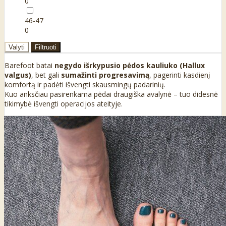
0
46-47
0
Valyti
Filtruoti
Barefoot batai
negydo išrkypusio pėdos kauliuko (Hallux
valgus)
, bet gali
sumažinti progresavimą
, pagerinti kasdienį
komfortą ir padėti išvengti skausmingų padarinių.
Kuo anksčiau pasirenkama pėdai draugiška avalynė – tuo didesnė
tikimybė išvengti operacijos ateityje.