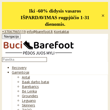
Iki -60% didysis vasaros
×
IŠPARDAVIMAS rugpjūčio 1-31
dienomis.
+37067965119
info@barefoot.lt
Kontaktai
Navigacija
Recovery
Gamintojai
Antal
Baak darbo batai
Barebarics
Be Lenka
Groundies
Leguano
Skinners
ZAQQ