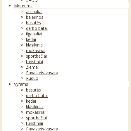
Moterims
aulinukai
balerinos
basutės
darbo batai
ilgaauliai
kedai
klasikiniai
mokasinai
sportbačiai
turistiniai
Žiema
Pavasaris-vasara
Ruduo
Vyrams
basutės
darbo batai
kedai
klasikiniai
mokasinai
sportbačiai
turistiniai
Pavasaris-vasara