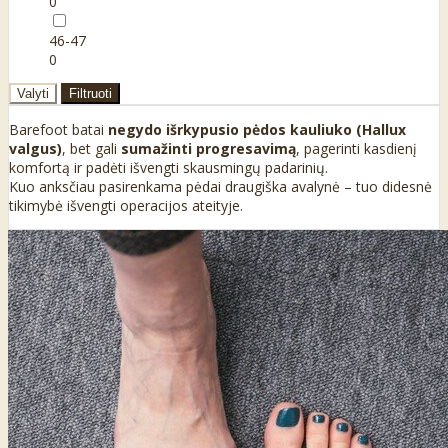
0
46-47
0
Valyti
Filtruoti
Barefoot batai
negydo išrkypusio pėdos kauliuko (Hallux
valgus)
, bet gali
sumažinti progresavimą
, pagerinti kasdienį
komfortą ir padėti išvengti skausmingų padarinių.
Kuo anksčiau pasirenkama pėdai draugiška avalynė – tuo didesnė
tikimybė išvengti operacijos ateityje.