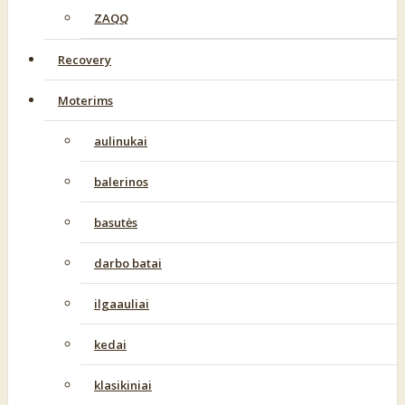
ZAQQ
Recovery
Moterims
aulinukai
balerinos
basutės
darbo batai
ilgaauliai
kedai
klasikiniai