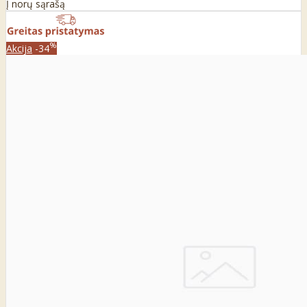
Į norų sąrašą
%
Akcija
-34