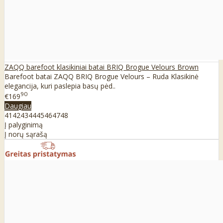
ZAQQ barefoot klasikiniai batai BRIQ Brogue Velours Brown
Barefoot batai ZAQQ BRIQ Brogue Velours – Ruda Klasikinė
elegancija, kuri paslepia basų pėd..
90
€169
Daugiau
41
42
43
44
45
46
47
48
Į palyginimą
Į norų sąrašą