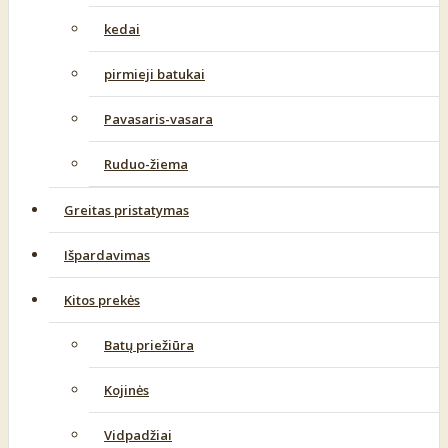
kedai
pirmieji batukai
Pavasaris-vasara
Ruduo-žiema
Greitas pristatymas
Išpardavimas
Kitos prekės
Batų priežiūra
Kojinės
Vidpadžiai