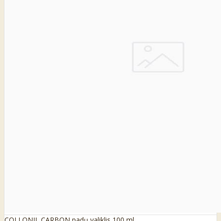
COLLONIL CARBON padų valiklis 100 ml