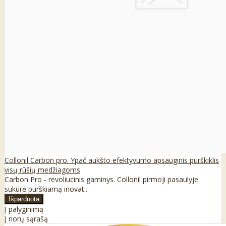
Collonil Carbon pro. Ypač aukšto efektyvumo apsauginis purškiklis
visų rūšių medžiagoms
Carbon Pro - revoliucinis gaminys. Collonil pirmoji pasaulyje
sukūrė purškiamą inovat..
Į palyginimą
Į norų sąrašą