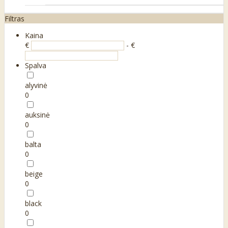
Filtras
Kaina
€
- €
Spalva
alyvinė
0
auksinė
0
balta
0
beige
0
black
0