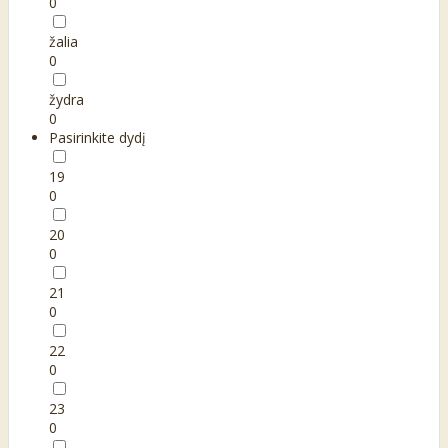
0
žalia
0
žydra
0
Pasirinkite dydį
19
0
20
0
21
0
22
0
23
0