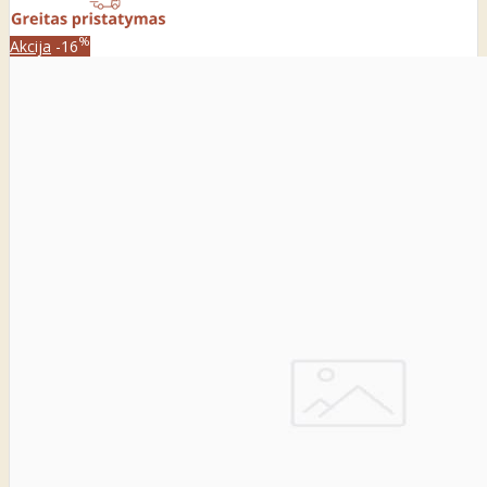
%
Akcija
-16