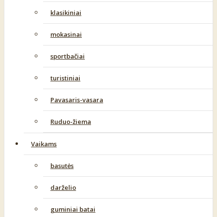
klasikiniai
mokasinai
sportbačiai
turistiniai
Pavasaris-vasara
Ruduo-žiema
Vaikams
basutės
darželio
guminiai batai