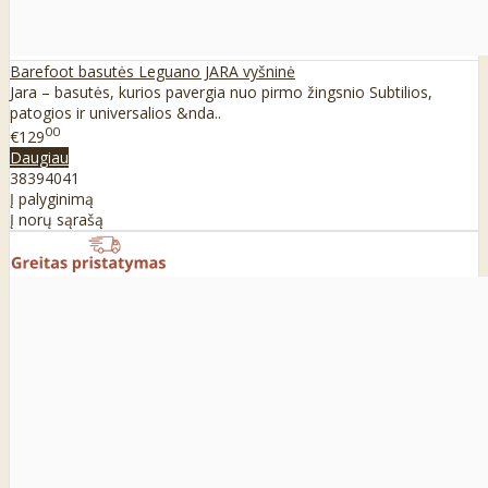
Barefoot basutės Leguano JARA vyšninė
Jara – basutės, kurios pavergia nuo pirmo žingsnio Subtilios,
patogios ir universalios &nda..
00
€129
Daugiau
38
39
40
41
Į palyginimą
Į norų sąrašą