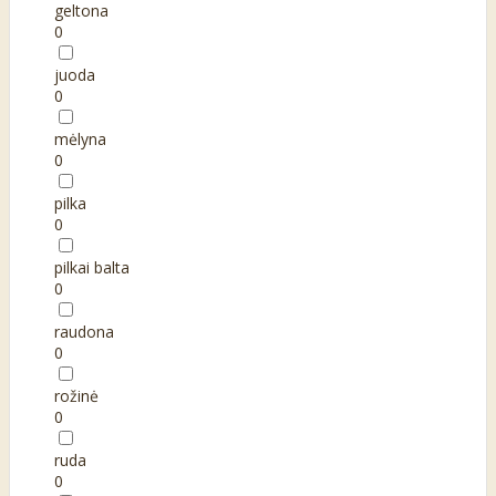
geltona
0
juoda
0
mėlyna
0
pilka
0
pilkai balta
0
raudona
0
rožinė
0
ruda
0