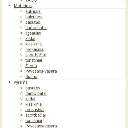
Moterims
aulinukai
balerinos
basutės
darbo batai
ilgaauliai
kedai
klasikiniai
mokasinai
sportbačiai
turistiniai
Žiema
Pavasaris-vasara
Ruduo
Vyrams
basutės
darbo batai
kedai
klasikiniai
mokasinai
sportbačiai
turistiniai
Pavasaris-vasara