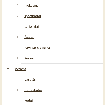
mokasinai
sportbačiai
turistiniai
Žiema
Pavasaris-vasara
Ruduo
Vyrams
basutės
darbo batai
kedai