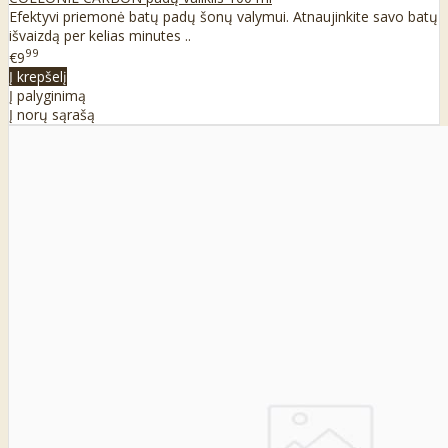
Efektyvi priemonė batų padų šonų valymui. Atnaujinkite savo batų
išvaizdą per kelias minutes ..
99
€9
Į krepšelį
Į palyginimą
Į norų sąrašą