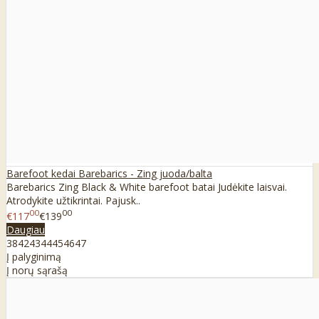
Barefoot kedai Barebarics - Zing juoda/balta
Barebarics Zing Black & White barefoot batai Judėkite laisvai.
Atrodykite užtikrintai. Pajusk..
00
00
€117
€139
Daugiau
38
42
43
44
45
46
47
Į palyginimą
Į norų sąrašą