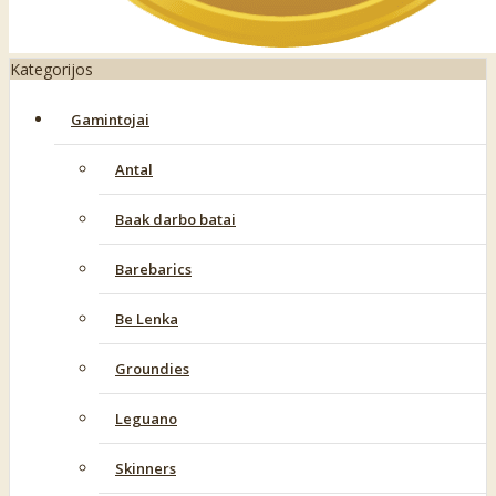
Kategorijos
Gamintojai
Antal
Baak darbo batai
Barebarics
Be Lenka
Groundies
Leguano
Skinners