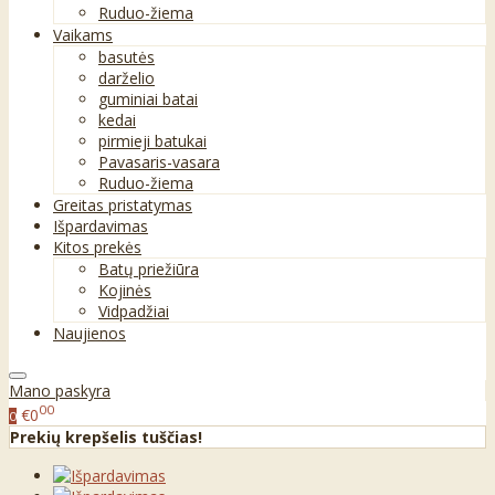
Ruduo-žiema
Vaikams
basutės
darželio
guminiai batai
kedai
pirmieji batukai
Pavasaris-vasara
Ruduo-žiema
Greitas pristatymas
Išpardavimas
Kitos prekės
Batų priežiūra
Kojinės
Vidpadžiai
Naujienos
Mano paskyra
00
€0
0
Prekių krepšelis tuščias!