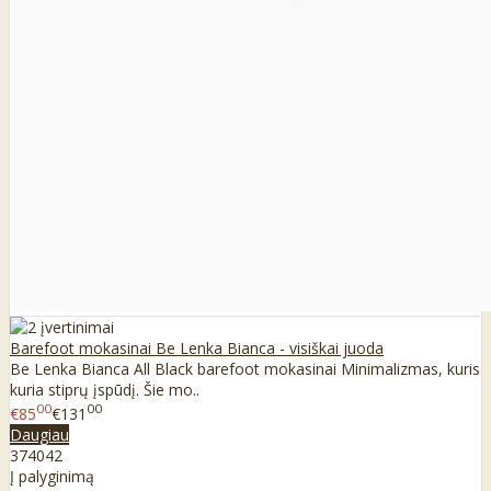
Barefoot mokasinai Be Lenka Bianca - visiškai juoda
Be Lenka Bianca All Black barefoot mokasinai Minimalizmas, kuris
kuria stiprų įspūdį. Šie mo..
00
00
€85
€131
Daugiau
37
40
42
Į palyginimą