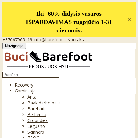
Iki -60% didysis vasaros
×
IŠPARDAVIMAS rugpjūčio 1-31
dienomis.
+37067965119
info@barefoot.lt
Kontaktai
Navigacija
Recovery
Gamintojai
Antal
Baak darbo batai
Barebarics
Be Lenka
Groundies
Leguano
Skinners
ZAQQ