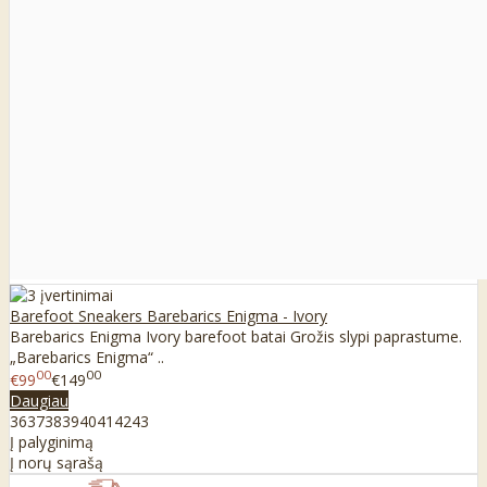
Barefoot Sneakers Barebarics Enigma - Ivory
Barebarics Enigma Ivory barefoot batai Grožis slypi paprastume.
„Barebarics Enigma“ ..
00
00
€99
€149
Daugiau
36
37
38
39
40
41
42
43
Į palyginimą
Į norų sąrašą