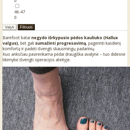
0
46-47
0
Valyti
Filtruoti
Barefoot batai
negydo išrkypusio pėdos kauliuko (Hallux
valgus)
, bet gali
sumažinti progresavimą
, pagerinti kasdienį
komfortą ir padėti išvengti skausmingų padarinių.
Kuo anksčiau pasirenkama pėdai draugiška avalynė – tuo didesnė
tikimybė išvengti operacijos ateityje.