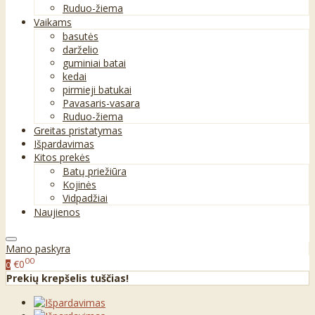
Ruduo-žiema
Vaikams
basutės
darželio
guminiai batai
kedai
pirmieji batukai
Pavasaris-vasara
Ruduo-žiema
Greitas pristatymas
Išpardavimas
Kitos prekės
Batų priežiūra
Kojinės
Vidpadžiai
Naujienos
Mano paskyra
00
€0
0
Prekių krepšelis tuščias!