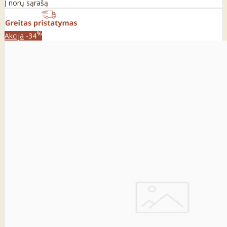
Į norų sąrašą
%
Akcija
-34