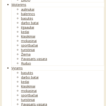
Moterims
aulinukai
balerinos
basutės
darbo batai
ilgaauliai
kedai
klasikiniai
mokasinai
sportbačiai
turistiniai
Žiema
Pavasaris-vasara
Ruduo
Vyrams
basutės
darbo batai
kedai
klasikiniai
mokasinai
sportbačiai
turistiniai
Pavasaris-vasara