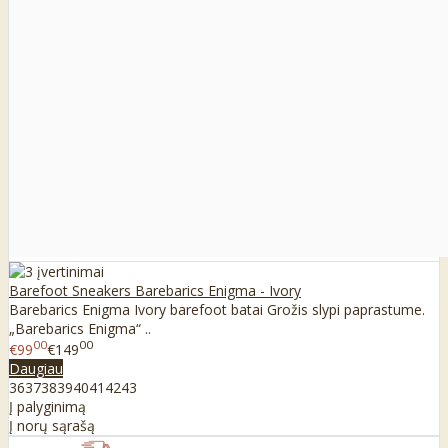
Barefoot Sneakers Barebarics Enigma - Ivory
Barebarics Enigma Ivory barefoot batai Grožis slypi paprastume.
„Barebarics Enigma“ ..
00
00
€99
€149
Daugiau
36
37
38
39
40
41
42
43
Į palyginimą
Į norų sąrašą