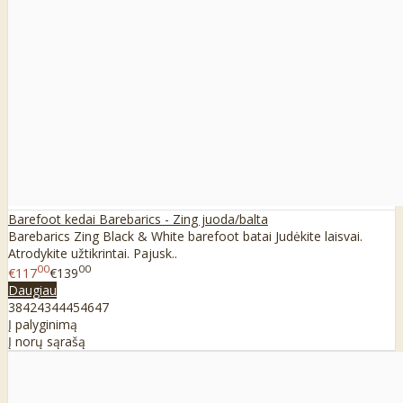
Barefoot kedai Barebarics - Zing juoda/balta
Barebarics Zing Black & White barefoot batai Judėkite laisvai.
Atrodykite užtikrintai. Pajusk..
00
00
€117
€139
Daugiau
38
42
43
44
45
46
47
Į palyginimą
Į norų sąrašą