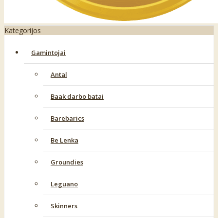
Kategorijos
Gamintojai
Antal
Baak darbo batai
Barebarics
Be Lenka
Groundies
Leguano
Skinners