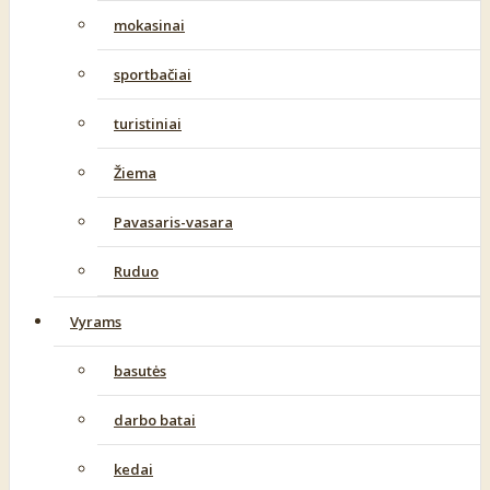
mokasinai
sportbačiai
turistiniai
Žiema
Pavasaris-vasara
Ruduo
Vyrams
basutės
darbo batai
kedai