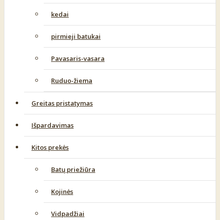
kedai
pirmieji batukai
Pavasaris-vasara
Ruduo-žiema
Greitas pristatymas
Išpardavimas
Kitos prekės
Batų priežiūra
Kojinės
Vidpadžiai