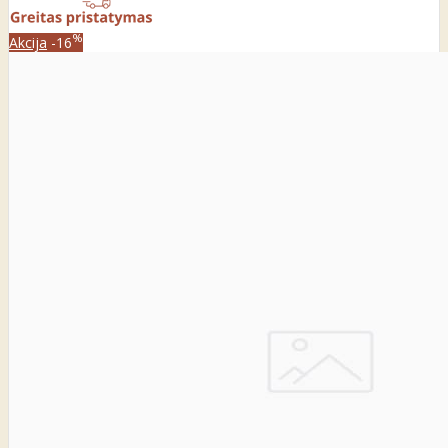
%
Akcija
-16