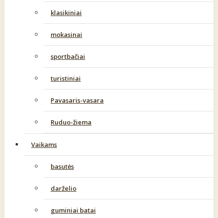
klasikiniai
mokasinai
sportbačiai
turistiniai
Pavasaris-vasara
Ruduo-žiema
Vaikams
basutės
darželio
guminiai batai