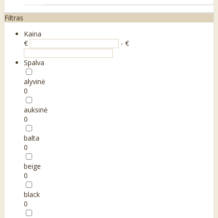
Filtras
Kaina
€
- €
Spalva
alyvinė
0
auksinė
0
balta
0
beige
0
black
0