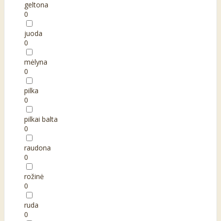
geltona
0
juoda
0
mėlyna
0
pilka
0
pilkai balta
0
raudona
0
rožinė
0
ruda
0