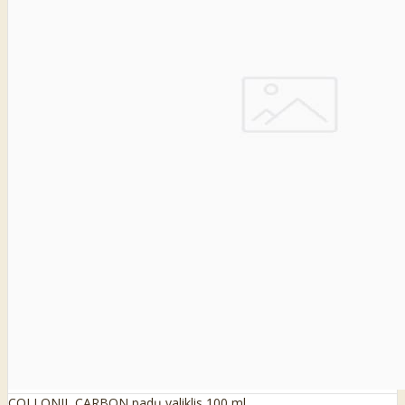
COLLONIL CARBON padų valiklis 100 ml