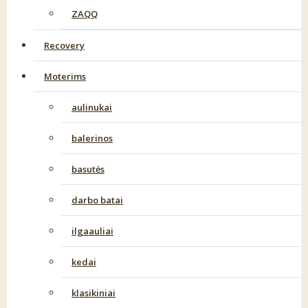
ZAQQ
Recovery
Moterims
aulinukai
balerinos
basutės
darbo batai
ilgaauliai
kedai
klasikiniai