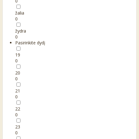
0
žalia
0
žydra
0
Pasirinkite dydį
19
0
20
0
21
0
22
0
23
0