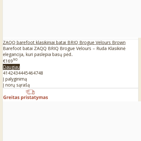
ZAQQ barefoot klasikiniai batai BRIQ Brogue Velours Brown
Barefoot batai ZAQQ BRIQ Brogue Velours – Ruda Klasikinė
elegancija, kuri paslepia basų pėd..
90
€169
Daugiau
41
42
43
44
45
46
47
48
Į palyginimą
Į norų sąrašą