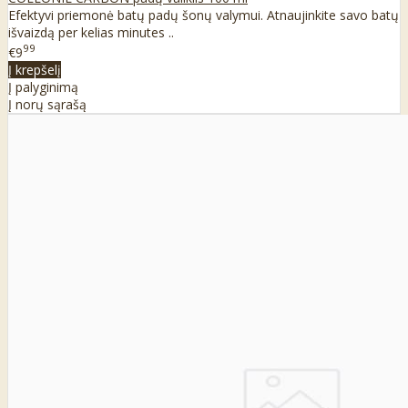
Efektyvi priemonė batų padų šonų valymui. Atnaujinkite savo batų
išvaizdą per kelias minutes ..
99
€9
Į krepšelį
Į palyginimą
Į norų sąrašą