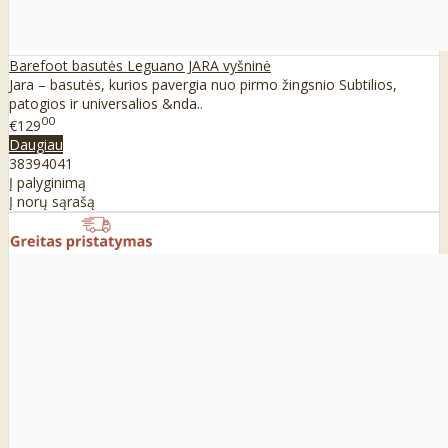
Barefoot basutės Leguano JARA vyšninė
Jara – basutės, kurios pavergia nuo pirmo žingsnio Subtilios,
patogios ir universalios &nda..
00
€129
Daugiau
38
39
40
41
Į palyginimą
Į norų sąrašą