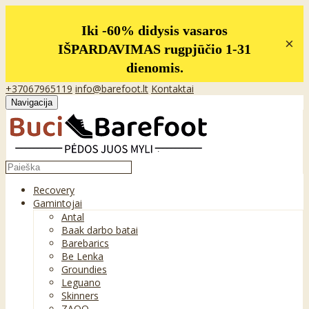
Iki -60% didysis vasaros
×
IŠPARDAVIMAS rugpjūčio 1-31
dienomis.
+37067965119
info@barefoot.lt
Kontaktai
Navigacija
Recovery
Gamintojai
Antal
Baak darbo batai
Barebarics
Be Lenka
Groundies
Leguano
Skinners
ZAQQ