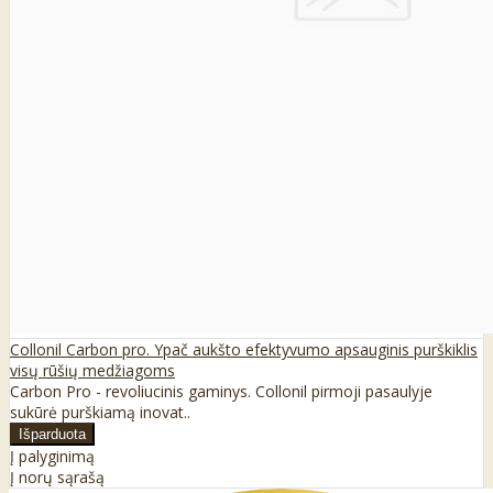
Collonil Carbon pro. Ypač aukšto efektyvumo apsauginis purškiklis
visų rūšių medžiagoms
Carbon Pro - revoliucinis gaminys. Collonil pirmoji pasaulyje
sukūrė purškiamą inovat..
Į palyginimą
Į norų sąrašą