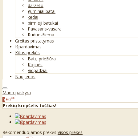
darželio
guminiai batai
kedai
pirmieji batukai
Pavasaris-vasara
Ruduo-žiema
Greitas pristatymas
Išpardavimas
Kitos prekės
Batų priežiūra
Kojinės
Vidpadžiai
Naujienos
Mano paskyra
00
€0
0
Prekių krepšelis tuščias!
Rekomenduojamos prekės
Visos prekės