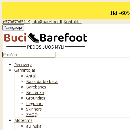
Iki -60
+37067965119
info@barefoot.lt
Kontaktai
Navigacija
Recovery
Gamintojai
Antal
Baak darbo batai
Barebarics
Be Lenka
Groundies
Leguano
Skinners
ZAQQ
Moterims
aulinukai