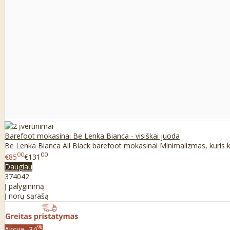
Barefoot mokasinai Be Lenka Bianca - visiškai juoda
Be Lenka Bianca All Black barefoot mokasinai Minimalizmas, kuris kur
00
00
€85
€131
Daugiau
37
40
42
Į palyginimą
Į norų sąrašą
%
Akcija
-34