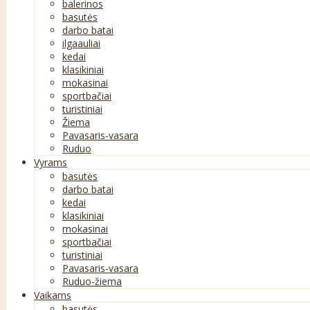
balerinos
basutės
darbo batai
ilgaauliai
kedai
klasikiniai
mokasinai
sportbačiai
turistiniai
Žiema
Pavasaris-vasara
Ruduo
Vyrams
basutės
darbo batai
kedai
klasikiniai
mokasinai
sportbačiai
turistiniai
Pavasaris-vasara
Ruduo-žiema
Vaikams
basutės