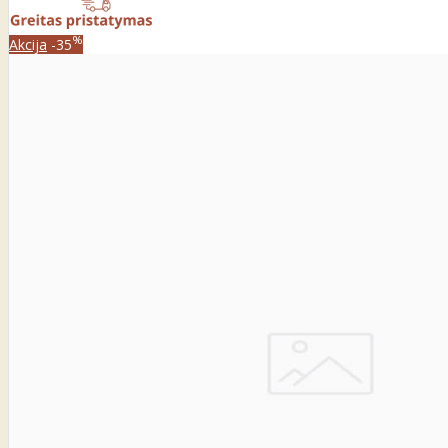
%
Akcija
-35