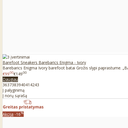
Barefoot Sneakers Barebarics Enigma - Ivory
Barebarics Enigma Ivory barefoot batai Grožis slypi paprastume. „Ba
00
00
€99
€149
Daugiau
36
37
38
39
40
41
42
43
Į palyginimą
Į norų sąrašą
%
Akcija
-16