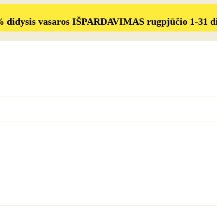
% didysis vasaros IŠPARDAVIMAS rugpjūčio 1-31 d