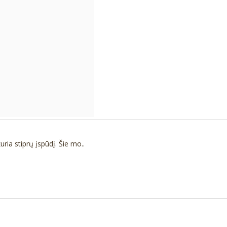
ia stiprų įspūdį. Šie mo..