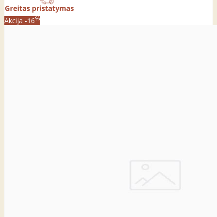
%
Akcija
-16