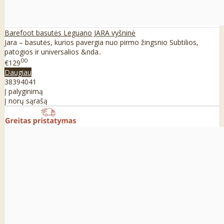
Barefoot basutės Leguano JARA vyšninė
Jara – basutės, kurios pavergia nuo pirmo žingsnio Subtilios,
patogios ir universalios &nda..
00
€129
Daugiau
38
39
40
41
Į palyginimą
Į norų sąrašą