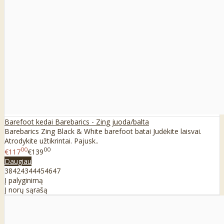
Barefoot kedai Barebarics - Zing juoda/balta
Barebarics Zing Black & White barefoot batai Judėkite laisvai.
Atrodykite užtikrintai. Pajusk..
00
00
€117
€139
Daugiau
38
42
43
44
45
46
47
Į palyginimą
Į norų sąrašą