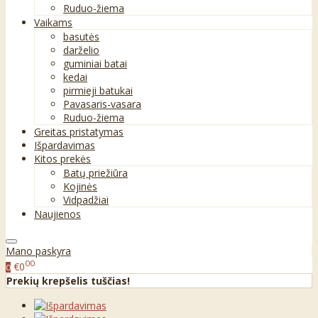
Ruduo-žiema
Vaikams
basutės
darželio
guminiai batai
kedai
pirmieji batukai
Pavasaris-vasara
Ruduo-žiema
Greitas pristatymas
Išpardavimas
Kitos prekės
Batų priežiūra
Kojinės
Vidpadžiai
Naujienos
Mano paskyra
00
€0
0
Prekių krepšelis tuščias!