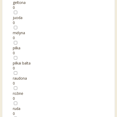
geltona
0
juoda
0
mėlyna
0
pilka
0
pilkai balta
0
raudona
0
rožinė
0
ruda
0