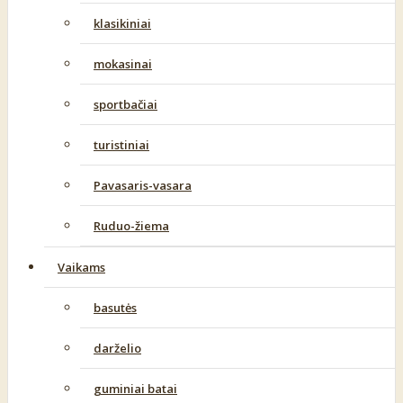
klasikiniai
mokasinai
sportbačiai
turistiniai
Pavasaris-vasara
Ruduo-žiema
Vaikams
basutės
darželio
guminiai batai