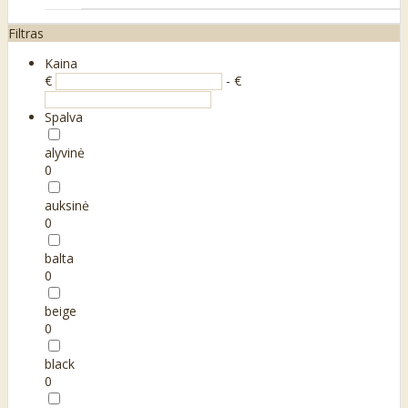
Filtras
Kaina
€
- €
Spalva
alyvinė
0
auksinė
0
balta
0
beige
0
black
0