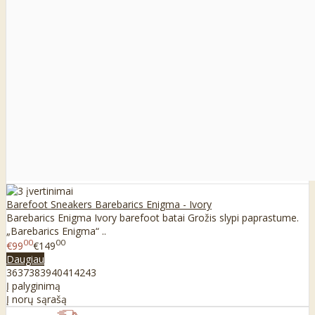
Barefoot Sneakers Barebarics Enigma - Ivory
Barebarics Enigma Ivory barefoot batai Grožis slypi paprastume.
„Barebarics Enigma“ ..
00
00
€99
€149
Daugiau
36
37
38
39
40
41
42
43
Į palyginimą
Į norų sąrašą