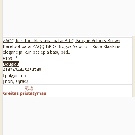
ZAQQ barefoot klasikiniai batai BRIQ Brogue Velours Brown
Barefoot batai ZAQQ BRIQ Brogue Velours – Ruda Klasikinė
elegancija, kuri paslepia basų pėd..
90
€169
Daugiau
41
42
43
44
45
46
47
48
Į palyginimą
Į norų sąrašą