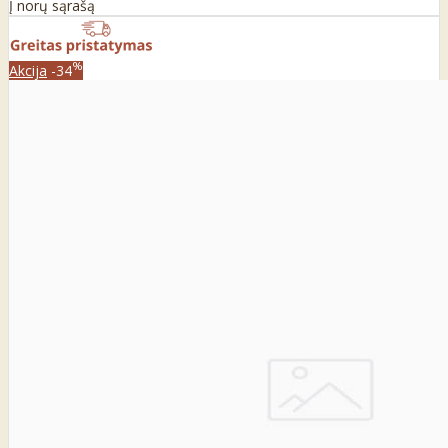
Į norų sąrašą
%
Akcija
-34