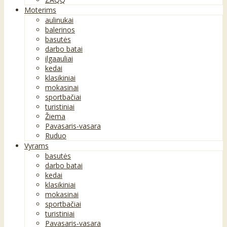
Moterims
aulinukai
balerinos
basutės
darbo batai
ilgaauliai
kedai
klasikiniai
mokasinai
sportbačiai
turistiniai
Žiema
Pavasaris-vasara
Ruduo
Vyrams
basutės
darbo batai
kedai
klasikiniai
mokasinai
sportbačiai
turistiniai
Pavasaris-vasara