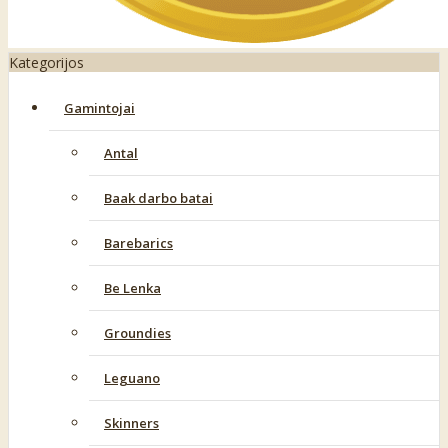
Kategorijos
Gamintojai
Antal
Baak darbo batai
Barebarics
Be Lenka
Groundies
Leguano
Skinners