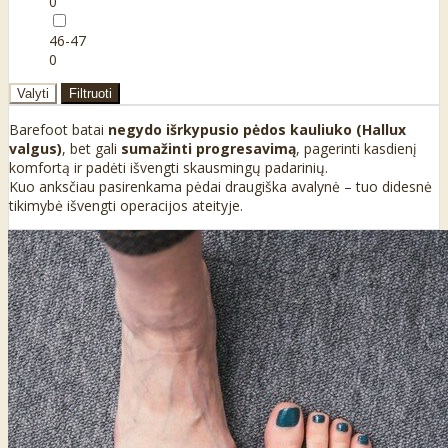
0
46-47
0
Valyti
Filtruoti
Barefoot batai
negydo išrkypusio pėdos kauliuko (Hallux
valgus)
, bet gali
sumažinti progresavimą
, pagerinti kasdienį
komfortą ir padėti išvengti skausmingų padarinių.
Kuo anksčiau pasirenkama pėdai draugiška avalynė – tuo didesnė
tikimybė išvengti operacijos ateityje.