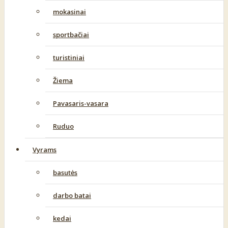
mokasinai
sportbačiai
turistiniai
Žiema
Pavasaris-vasara
Ruduo
Vyrams
basutės
darbo batai
kedai