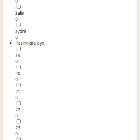
0
žalia
0
žydra
0
Pasirinkite dydį
19
0
20
0
21
0
22
0
23
0