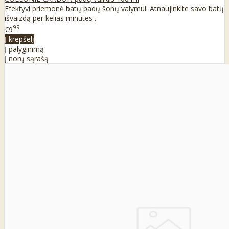
Efektyvi priemonė batų padų šonų valymui. Atnaujinkite savo batų
išvaizdą per kelias minutes ..
99
€9
Į krepšelį
Į palyginimą
Į norų sąrašą