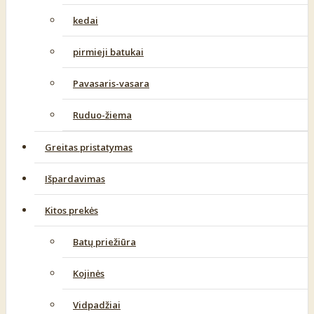
kedai
pirmieji batukai
Pavasaris-vasara
Ruduo-žiema
Greitas pristatymas
Išpardavimas
Kitos prekės
Batų priežiūra
Kojinės
Vidpadžiai