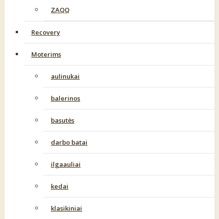
ZAQQ
Recovery
Moterims
aulinukai
balerinos
basutės
darbo batai
ilgaauliai
kedai
klasikiniai