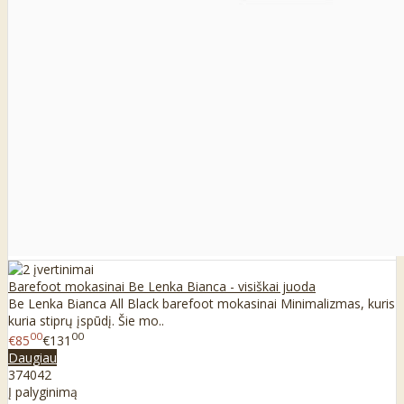
Barefoot mokasinai Be Lenka Bianca - visiškai juoda
Be Lenka Bianca All Black barefoot mokasinai Minimalizmas, kuris
kuria stiprų įspūdį. Šie mo..
00
00
€85
€131
Daugiau
37
40
42
Į palyginimą