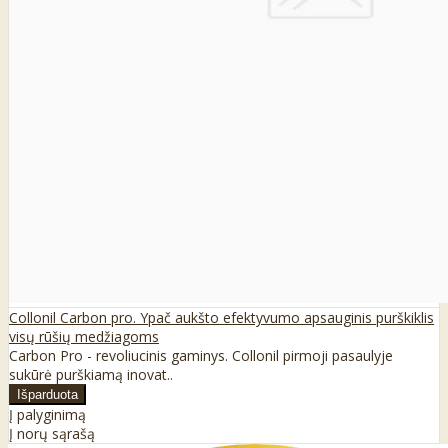
Collonil Carbon pro. Ypač aukšto efektyvumo apsauginis purškiklis
visų rūšių medžiagoms
Carbon Pro - revoliucinis gaminys. Collonil pirmoji pasaulyje
sukūrė purškiamą inovat..
Į palyginimą
Į norų sąrašą