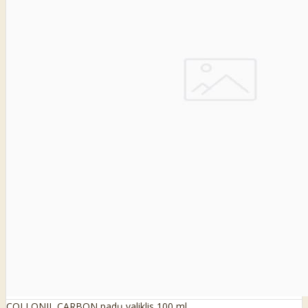
COLLONIL CARBON padų valiklis 100 ml