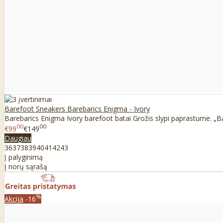
Barefoot Sneakers Barebarics Enigma - Ivory
Barebarics Enigma Ivory barefoot batai Grožis slypi paprastume. „Ba
00
00
€99
€149
Daugiau
36
37
38
39
40
41
42
43
Į palyginimą
Į norų sąrašą
%
Akcija
-16