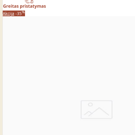
%
Akcija
-35