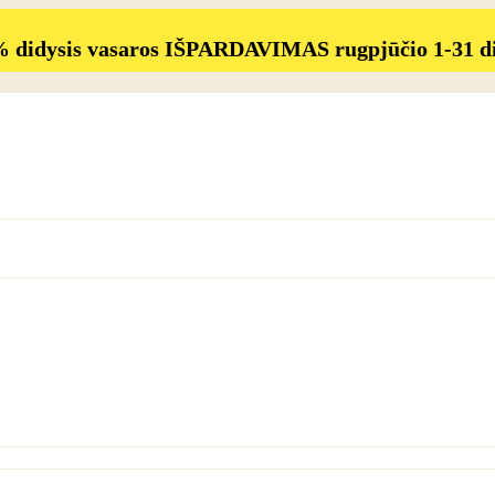
% didysis vasaros IŠPARDAVIMAS rugpjūčio 1-31 d