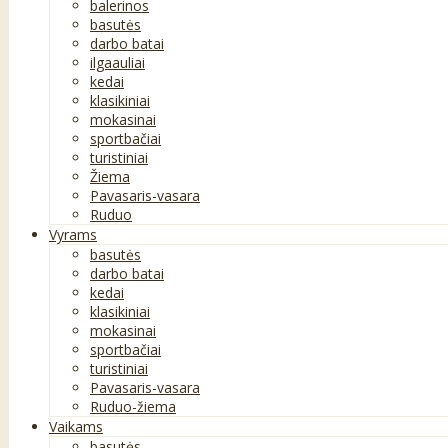
balerinos
basutės
darbo batai
ilgaauliai
kedai
klasikiniai
mokasinai
sportbačiai
turistiniai
Žiema
Pavasaris-vasara
Ruduo
Vyrams
basutės
darbo batai
kedai
klasikiniai
mokasinai
sportbačiai
turistiniai
Pavasaris-vasara
Ruduo-žiema
Vaikams
basutės