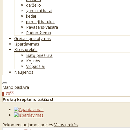
darželio
guminiai batai
kedai
pirmieji batukai
Pavasaris-vasara
Ruduo-žiema
Greitas pristatymas
Išpardavimas
Kitos prekės
Batų priežiūra
Kojinės
Vidpadžiai
Naujienos
Mano paskyra
00
€0
0
Prekių krepšelis tuščias!
Rekomenduojamos prekės
Visos prekės