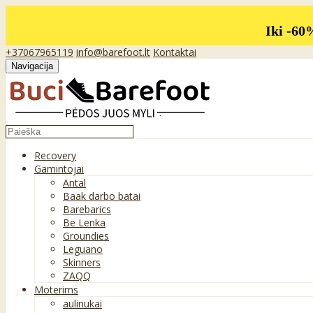
Iki -60
+37067965119
info@barefoot.lt
Kontaktai
Navigacija
Recovery
Gamintojai
Antal
Baak darbo batai
Barebarics
Be Lenka
Groundies
Leguano
Skinners
ZAQQ
Moterims
aulinukai