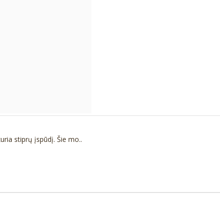
ia stiprų įspūdį. Šie mo..