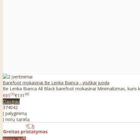
Barefoot mokasinai Be Lenka Bianca - visiškai juoda
Be Lenka Bianca All Black barefoot mokasinai Minimalizmas, kuris kur
00
00
€85
€131
Daugiau
37
40
42
Į palyginimą
Į norų sąrašą
%
Akcija
-34