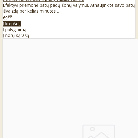
Efektyvi priemonė batų padų šonų valymui. Atnaujinkite savo batų
išvaizdą per kelias minutes ..
99
€9
Į krepšelį
Į palyginimą
Į norų sąrašą