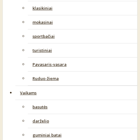
klasikiniai
mokasinai
sportbačiai
turistiniai
Pavasaris-vasara
Ruduo-žiema
Vaikams
basutės
darželio
guminiai batai