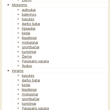
Moterims
aulinukai
balerinos
basutės
darbo batai
ilgaauliai
kedai
klasikiniai
mokasinai
sportbačiai
turistiniai
Žiema
Pavasaris-vasara
Ruduo
Vyrams
basutės
darbo batai
kedai
klasikiniai
mokasinai
sportbačiai
turistiniai
Pavasaris-vasara