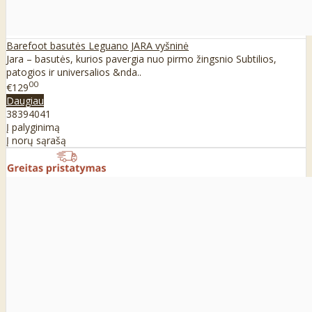
Barefoot basutės Leguano JARA vyšninė
Jara – basutės, kurios pavergia nuo pirmo žingsnio Subtilios,
patogios ir universalios &nda..
00
€129
Daugiau
38
39
40
41
Į palyginimą
Į norų sąrašą