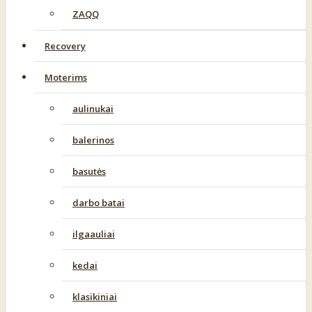
ZAQQ
Recovery
Moterims
aulinukai
balerinos
basutės
darbo batai
ilgaauliai
kedai
klasikiniai