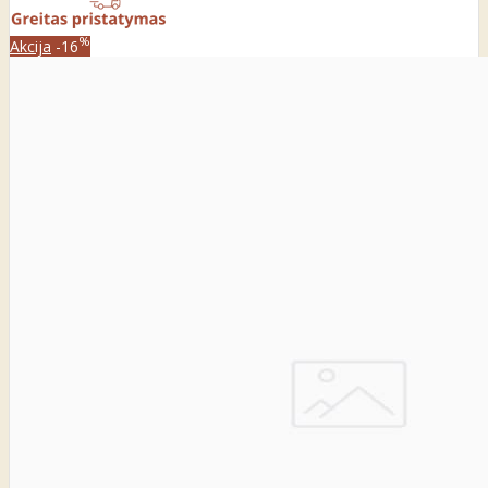
%
Akcija
-16