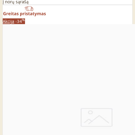
Į norų sąrašą
%
Akcija
-34