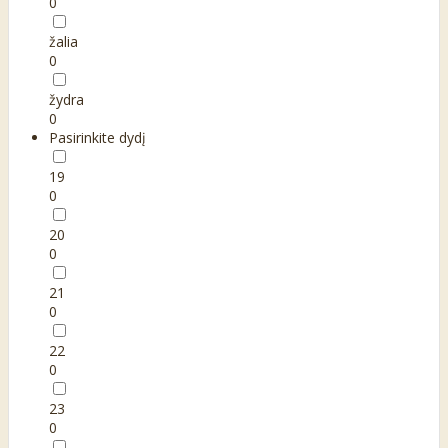
0
žalia
0
žydra
0
Pasirinkite dydį
19
0
20
0
21
0
22
0
23
0