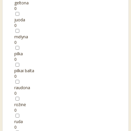
geltona
0
juoda
0
mėlyna
0
pilka
0
pilkai balta
0
raudona
0
rožinė
0
ruda
0