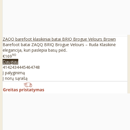
ZAQQ barefoot klasikiniai batai BRIQ Brogue Velours Brown
Barefoot batai ZAQQ BRIQ Brogue Velours – Ruda Klasikinė
elegancija, kuri paslepia basų pėd..
90
€169
Daugiau
41
42
43
44
45
46
47
48
Į palyginimą
Į norų sąrašą