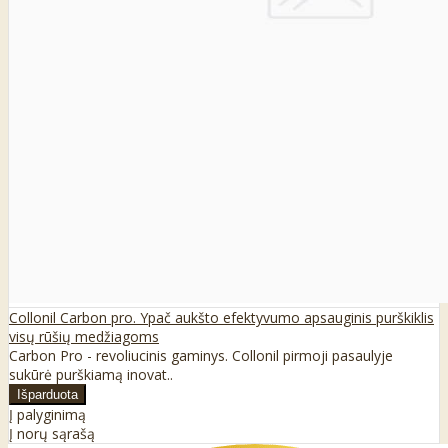
Collonil Carbon pro. Ypač aukšto efektyvumo apsauginis purškiklis
visų rūšių medžiagoms
Carbon Pro - revoliucinis gaminys. Collonil pirmoji pasaulyje
sukūrė purškiamą inovat..
Į palyginimą
Į norų sąrašą