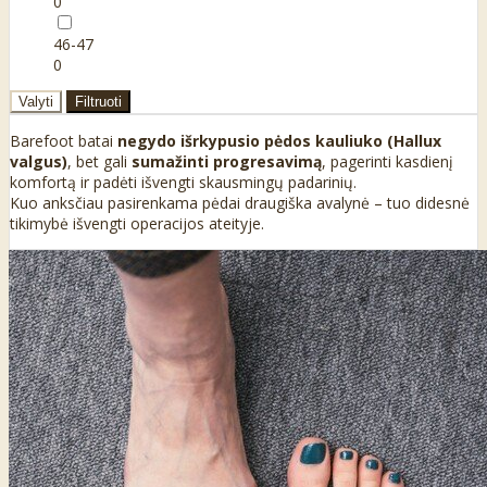
0
46-47
0
Valyti
Filtruoti
Barefoot batai
negydo išrkypusio pėdos kauliuko (Hallux
valgus)
, bet gali
sumažinti progresavimą
, pagerinti kasdienį
komfortą ir padėti išvengti skausmingų padarinių.
Kuo anksčiau pasirenkama pėdai draugiška avalynė – tuo didesnė
tikimybė išvengti operacijos ateityje.