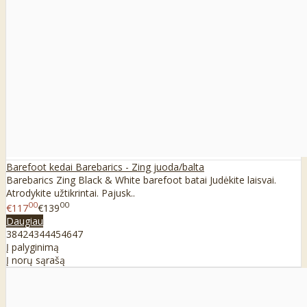
Barefoot kedai Barebarics - Zing juoda/balta
Barebarics Zing Black & White barefoot batai Judėkite laisvai.
Atrodykite užtikrintai. Pajusk..
00
00
€117
€139
Daugiau
38
42
43
44
45
46
47
Į palyginimą
Į norų sąrašą