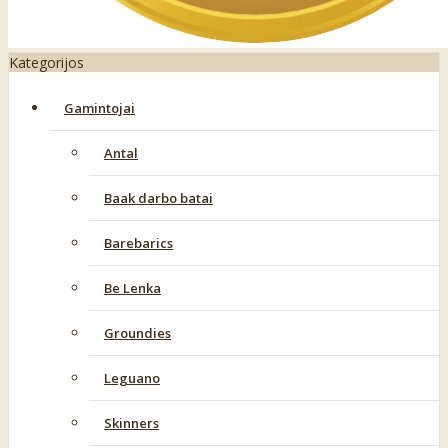
Kategorijos
Gamintojai
Antal
Baak darbo batai
Barebarics
Be Lenka
Groundies
Leguano
Skinners