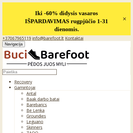
Iki -60% didysis vasaros
×
IŠPARDAVIMAS rugpjūčio 1-31
dienomis.
+37067965119
info@barefoot.lt
Kontaktai
Navigacija
Recovery
Gamintojai
Antal
Baak darbo batai
Barebarics
Be Lenka
Groundies
Leguano
Skinners
ZAQQ