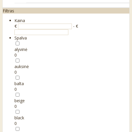
Filtras
Kaina
€
- €
Spalva
alyvinė
0
auksinė
0
balta
0
beige
0
black
0