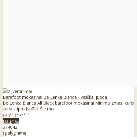
Barefoot mokasinai Be Lenka Bianca - visiškai juoda
Be Lenka Bianca All Black barefoot mokasinai Minimalizmas, kuris
kuria stiprų įspūdį. Šie mo..
00
00
€85
€131
Daugiau
37
40
42
Į palyginimą