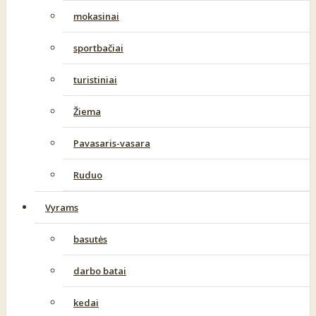
mokasinai
sportbačiai
turistiniai
Žiema
Pavasaris-vasara
Ruduo
Vyrams
basutės
darbo batai
kedai