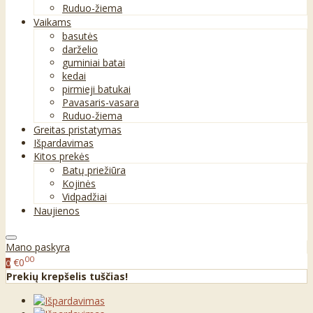
Ruduo-žiema
Vaikams
basutės
darželio
guminiai batai
kedai
pirmieji batukai
Pavasaris-vasara
Ruduo-žiema
Greitas pristatymas
Išpardavimas
Kitos prekės
Batų priežiūra
Kojinės
Vidpadžiai
Naujienos
Mano paskyra
00
€0
0
Prekių krepšelis tuščias!