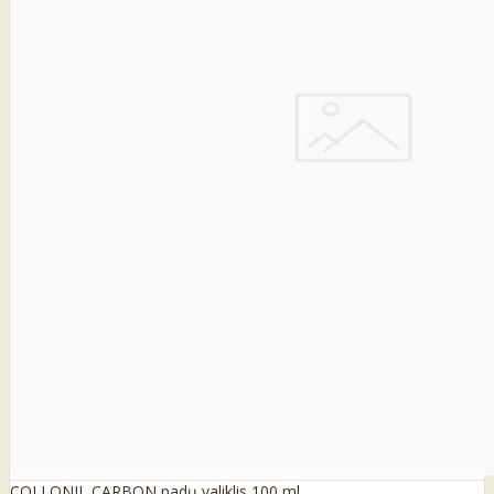
COLLONIL CARBON padų valiklis 100 ml