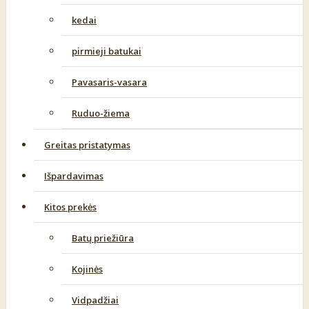
kedai
pirmieji batukai
Pavasaris-vasara
Ruduo-žiema
Greitas pristatymas
Išpardavimas
Kitos prekės
Batų priežiūra
Kojinės
Vidpadžiai