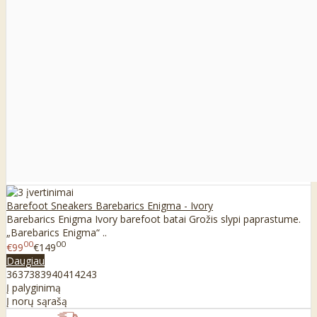
Barefoot Sneakers Barebarics Enigma - Ivory
Barebarics Enigma Ivory barefoot batai Grožis slypi paprastume.
„Barebarics Enigma“ ..
00
00
€99
€149
Daugiau
36
37
38
39
40
41
42
43
Į palyginimą
Į norų sąrašą