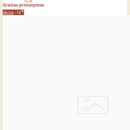
%
Akcija
-16