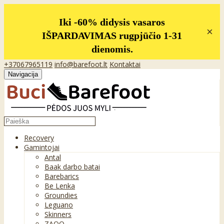
Iki -60% didysis vasaros
×
IŠPARDAVIMAS rugpjūčio 1-31
dienomis.
+37067965119
info@barefoot.lt
Kontaktai
Navigacija
Recovery
Gamintojai
Antal
Baak darbo batai
Barebarics
Be Lenka
Groundies
Leguano
Skinners
ZAQQ