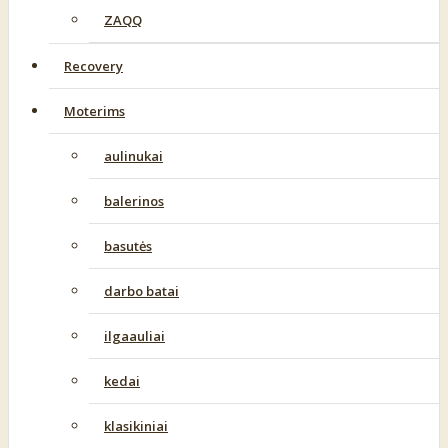
ZAQQ
Recovery
Moterims
aulinukai
balerinos
basutės
darbo batai
ilgaauliai
kedai
klasikiniai