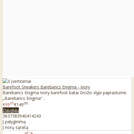
Barefoot Sneakers Barebarics Enigma - Ivory
Barebarics Enigma Ivory barefoot batai Grožis slypi paprastume.
„Barebarics Enigma“ ..
00
00
€99
€149
Daugiau
36
37
38
39
40
41
42
43
Į palyginimą
Į norų sąrašą