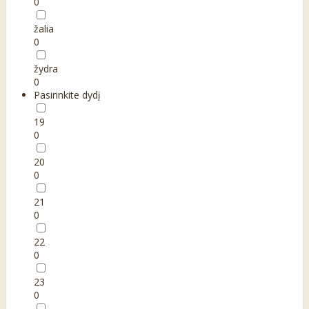
0
žalia
0
žydra
0
Pasirinkite dydį
19
0
20
0
21
0
22
0
23
0