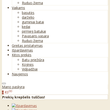
Ruduo-žiema
Vaikams
basutės
darželio
guminiai batai
kedai
pirmieji batukai
Pavasaris-vasara
Ruduo-žiema
Greitas pristatymas
Išpardavimas
Kitos prekės
Batų priežiūra
Kojinės
Vidpadžiai
Naujienos
Mano paskyra
00
€0
0
Prekių krepšelis tuščias!