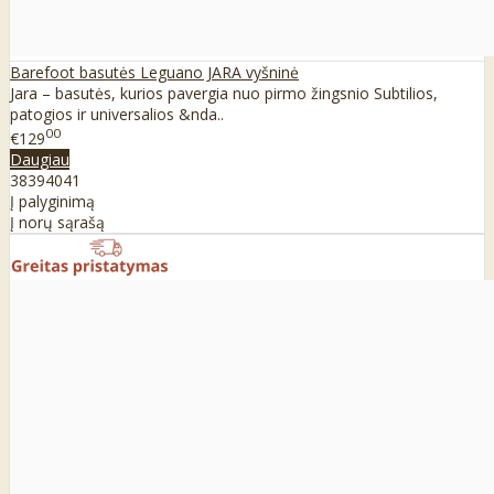
Barefoot basutės Leguano JARA vyšninė
Jara – basutės, kurios pavergia nuo pirmo žingsnio Subtilios,
patogios ir universalios &nda..
00
€129
Daugiau
38
39
40
41
Į palyginimą
Į norų sąrašą