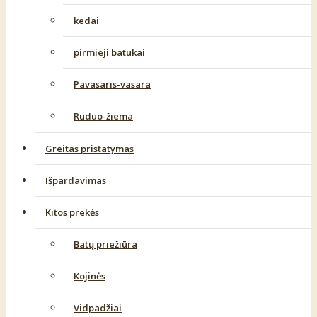
kedai
pirmieji batukai
Pavasaris-vasara
Ruduo-žiema
Greitas pristatymas
Išpardavimas
Kitos prekės
Batų priežiūra
Kojinės
Vidpadžiai