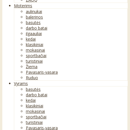
Moterims
aulinukai
balerinos
basutės
darbo batai
ilgaauliai
kedai
klasikiniai
mokasinai
sportbačiai
turistiniai
Žiema
Pavasaris-vasara
Ruduo
Vyrams
basutės
darbo batai
kedai
klasikiniai
mokasinai
sportbačiai
turistiniai
Pavasaris-vasara