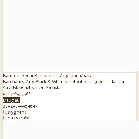
Barefoot kedai Barebarics - Zing juoda/balta
Barebarics Zing Black & White barefoot batai Judėkite laisvai.
Atrodykite užtikrintai. Pajusk..
00
00
€117
€139
Daugiau
38
42
43
44
45
46
47
Į palyginimą
Į norų sąrašą