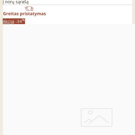
Į norų sąrašą
%
Akcija
-34