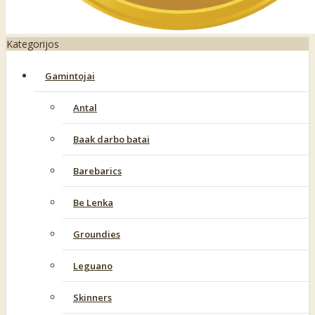
Kategorijos
Gamintojai
Antal
Baak darbo batai
Barebarics
Be Lenka
Groundies
Leguano
Skinners