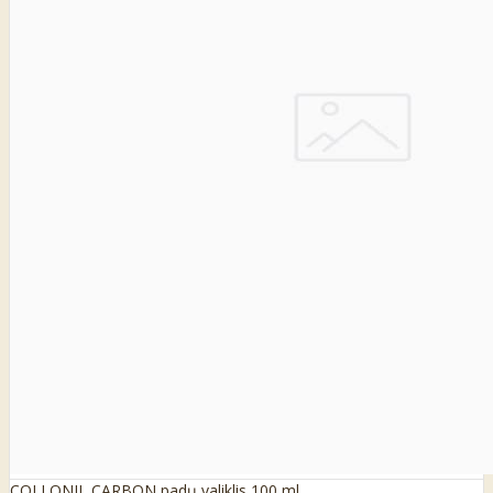
COLLONIL CARBON padų valiklis 100 ml