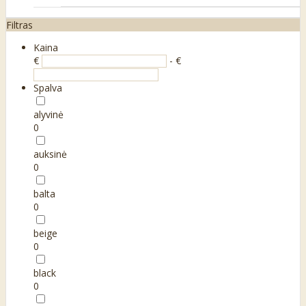
Filtras
Kaina
€
- €
Spalva
alyvinė
0
auksinė
0
balta
0
beige
0
black
0