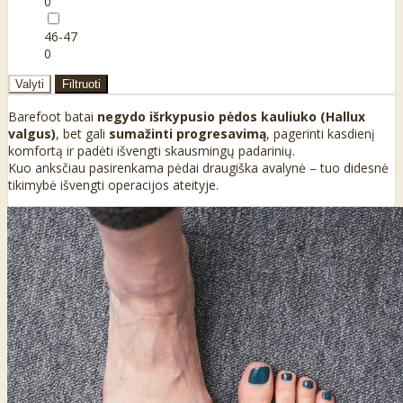
0
46-47
0
Valyti
Filtruoti
Barefoot batai
negydo išrkypusio pėdos kauliuko (Hallux
valgus)
, bet gali
sumažinti progresavimą
, pagerinti kasdienį
komfortą ir padėti išvengti skausmingų padarinių.
Kuo anksčiau pasirenkama pėdai draugiška avalynė – tuo didesnė
tikimybė išvengti operacijos ateityje.