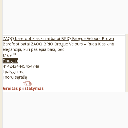
ZAQQ barefoot klasikiniai batai BRIQ Brogue Velours Brown
Barefoot batai ZAQQ BRIQ Brogue Velours – Ruda Klasikinė
elegancija, kuri paslepia basų pėd..
90
€169
Daugiau
41
42
43
44
45
46
47
48
Į palyginimą
Į norų sąrašą