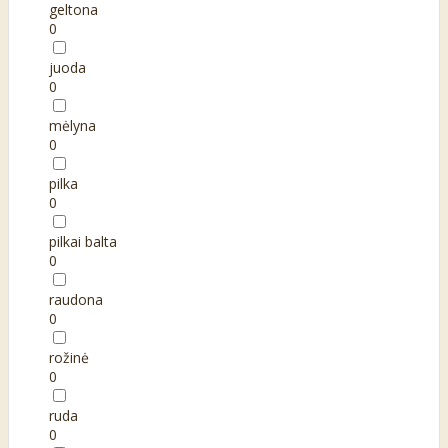
geltona
0
juoda
0
mėlyna
0
pilka
0
pilkai balta
0
raudona
0
rožinė
0
ruda
0