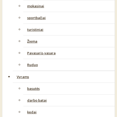
mokasinai
sportbačiai
turistiniai
Žiema
Pavasaris-vasara
Ruduo
Vyrams
basutės
darbo batai
kedai