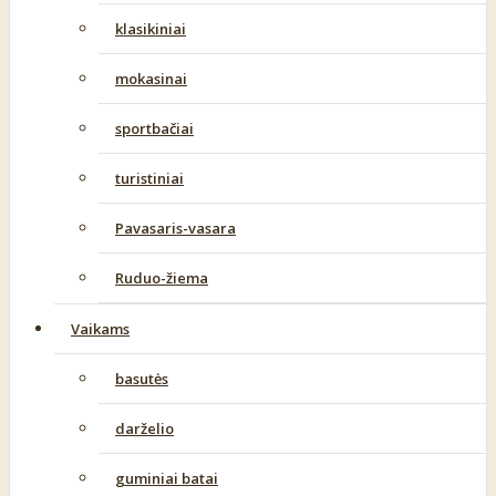
klasikiniai
mokasinai
sportbačiai
turistiniai
Pavasaris-vasara
Ruduo-žiema
Vaikams
basutės
darželio
guminiai batai