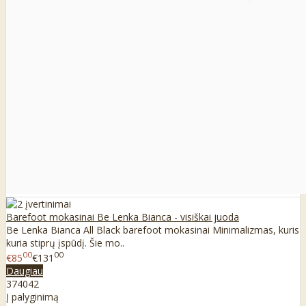
Barefoot mokasinai Be Lenka Bianca - visiškai juoda
Be Lenka Bianca All Black barefoot mokasinai Minimalizmas, kuris
kuria stiprų įspūdį. Šie mo..
00
00
€85
€131
Daugiau
37
40
42
Į palyginimą