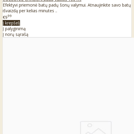
Efektyvi priemonė batų padų šonų valymui. Atnaujinkite savo batų
išvaizdą per kelias minutes ..
99
€9
Į krepšelį
Į palyginimą
Į norų sąrašą