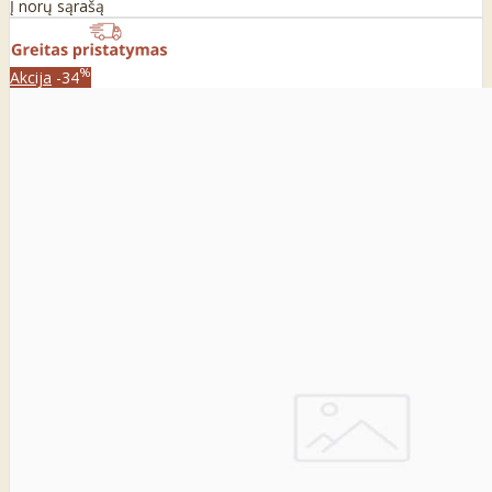
Į norų sąrašą
%
Akcija
-34