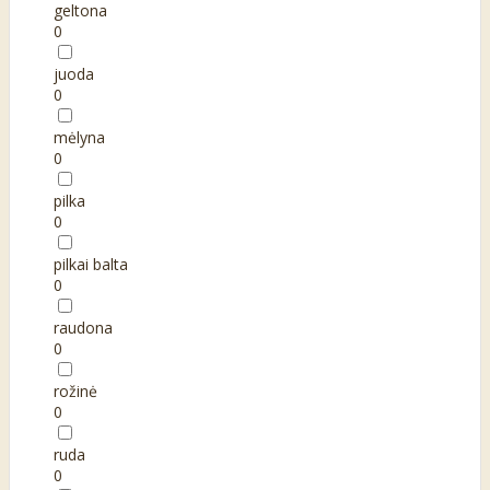
geltona
0
juoda
0
mėlyna
0
pilka
0
pilkai balta
0
raudona
0
rožinė
0
ruda
0