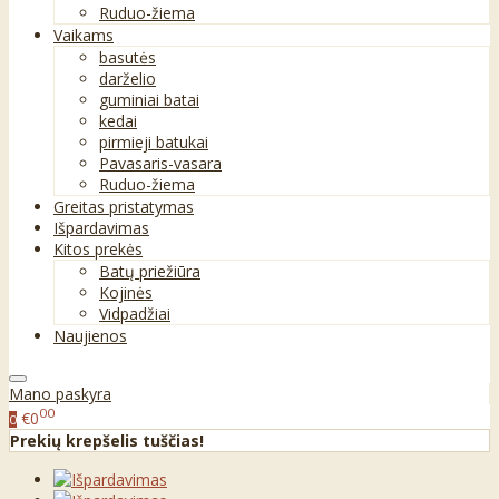
Ruduo-žiema
Vaikams
basutės
darželio
guminiai batai
kedai
pirmieji batukai
Pavasaris-vasara
Ruduo-žiema
Greitas pristatymas
Išpardavimas
Kitos prekės
Batų priežiūra
Kojinės
Vidpadžiai
Naujienos
Mano paskyra
00
€0
0
Prekių krepšelis tuščias!