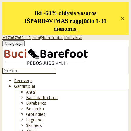
Iki -60% didysis vasaros
×
IŠPARDAVIMAS rugpjūčio 1-31
dienomis.
+37067965119
info@barefoot.lt
Kontaktai
Navigacija
Recovery
Gamintojai
Antal
Baak darbo batai
Barebarics
Be Lenka
Groundies
Leguano
Skinners
ZAQQ