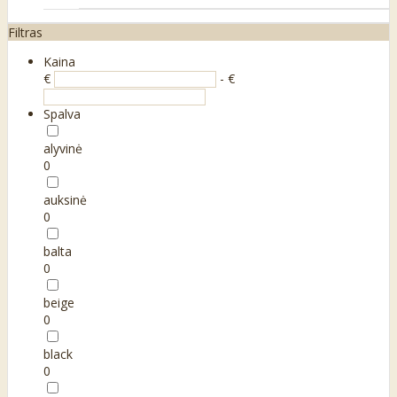
Filtras
Kaina
€
- €
Spalva
alyvinė
0
auksinė
0
balta
0
beige
0
black
0