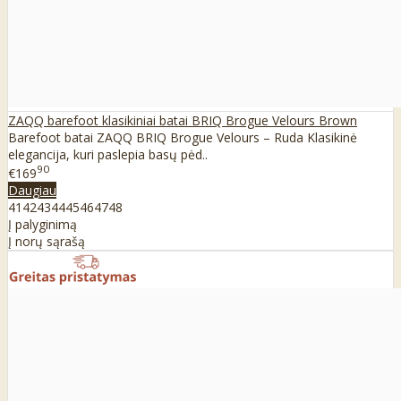
ZAQQ barefoot klasikiniai batai BRIQ Brogue Velours Brown
Barefoot batai ZAQQ BRIQ Brogue Velours – Ruda Klasikinė
elegancija, kuri paslepia basų pėd..
90
€169
Daugiau
41
42
43
44
45
46
47
48
Į palyginimą
Į norų sąrašą