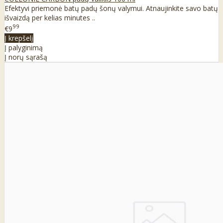
Efektyvi priemonė batų padų šonų valymui. Atnaujinkite savo batų
išvaizdą per kelias minutes ..
99
€9
Į krepšelį
Į palyginimą
Į norų sąrašą