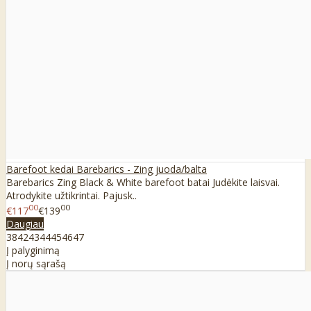
Barefoot kedai Barebarics - Zing juoda/balta
Barebarics Zing Black & White barefoot batai Judėkite laisvai.
Atrodykite užtikrintai. Pajusk..
00
00
€117
€139
Daugiau
38
42
43
44
45
46
47
Į palyginimą
Į norų sąrašą