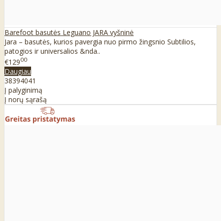
Barefoot basutės Leguano JARA vyšninė
Jara – basutės, kurios pavergia nuo pirmo žingsnio Subtilios,
patogios ir universalios &nda..
00
€129
Daugiau
38
39
40
41
Į palyginimą
Į norų sąrašą