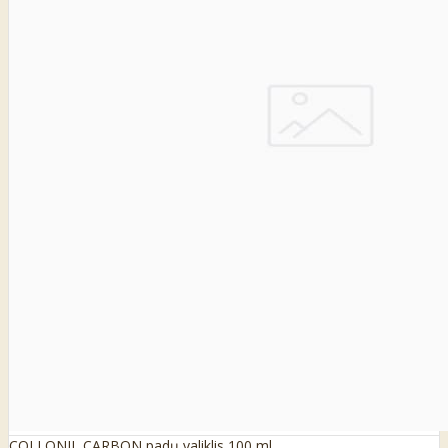
COLLONIL CARBON padų valiklis 100 ml