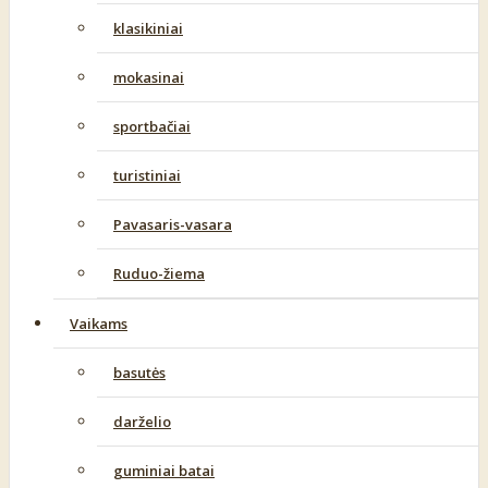
klasikiniai
mokasinai
sportbačiai
turistiniai
Pavasaris-vasara
Ruduo-žiema
Vaikams
basutės
darželio
guminiai batai