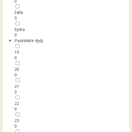
0
žalia
0
žydra
0
Pasirinkite dydį
19
0
20
0
21
0
22
0
23
0