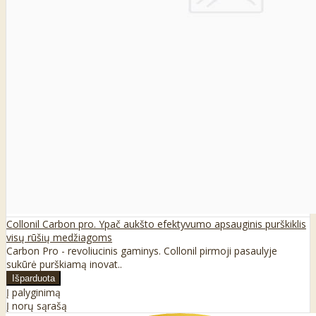
Collonil Carbon pro. Ypač aukšto efektyvumo apsauginis purškiklis
visų rūšių medžiagoms
Carbon Pro - revoliucinis gaminys. Collonil pirmoji pasaulyje
sukūrė purškiamą inovat..
Į palyginimą
Į norų sąrašą