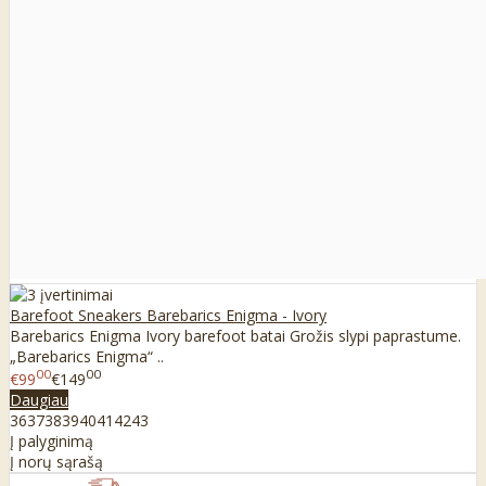
Barefoot Sneakers Barebarics Enigma - Ivory
Barebarics Enigma Ivory barefoot batai Grožis slypi paprastume.
„Barebarics Enigma“ ..
00
00
€99
€149
Daugiau
36
37
38
39
40
41
42
43
Į palyginimą
Į norų sąrašą