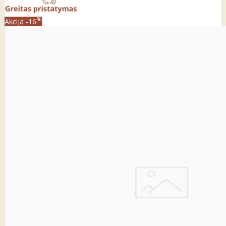
%
Akcija
-16