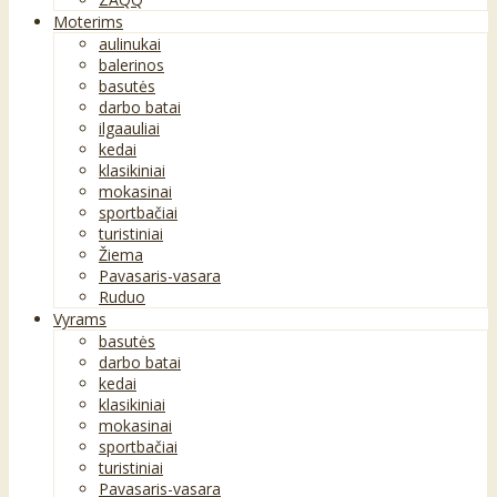
Moterims
aulinukai
balerinos
basutės
darbo batai
ilgaauliai
kedai
klasikiniai
mokasinai
sportbačiai
turistiniai
Žiema
Pavasaris-vasara
Ruduo
Vyrams
basutės
darbo batai
kedai
klasikiniai
mokasinai
sportbačiai
turistiniai
Pavasaris-vasara