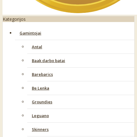
Kategorijos
Gamintojai
Antal
Baak darbo batai
Barebarics
Be Lenka
Groundies
Leguano
Skinners