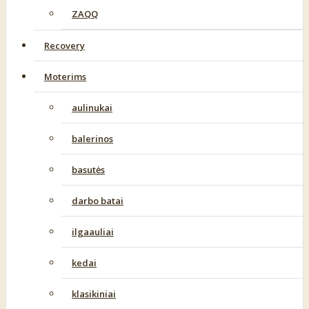
ZAQQ
Recovery
Moterims
aulinukai
balerinos
basutės
darbo batai
ilgaauliai
kedai
klasikiniai