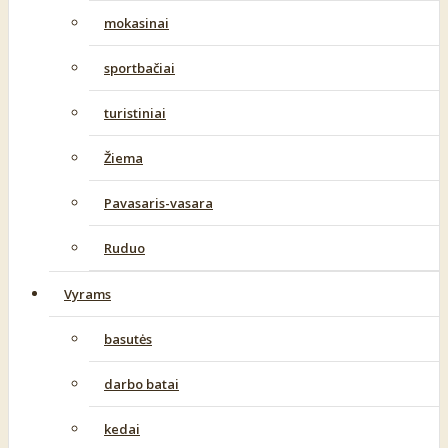
mokasinai
sportbačiai
turistiniai
Žiema
Pavasaris-vasara
Ruduo
Vyrams
basutės
darbo batai
kedai