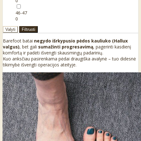
0
46-47
0
Valyti
Filtruoti
Barefoot batai
negydo išrkypusio pėdos kauliuko (Hallux
valgus)
, bet gali
sumažinti progresavimą
, pagerinti kasdienį
komfortą ir padėti išvengti skausmingų padarinių.
Kuo anksčiau pasirenkama pėdai draugiška avalynė – tuo didesnė
tikimybė išvengti operacijos ateityje.