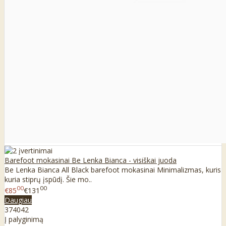
Barefoot mokasinai Be Lenka Bianca - visiškai juoda
Be Lenka Bianca All Black barefoot mokasinai Minimalizmas, kuris
kuria stiprų įspūdį. Šie mo..
00
00
€85
€131
Daugiau
37
40
42
Į palyginimą