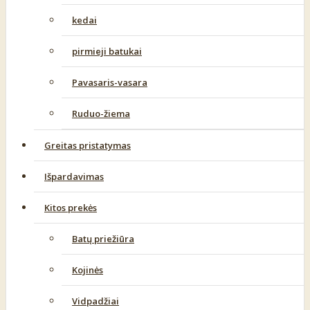
kedai
pirmieji batukai
Pavasaris-vasara
Ruduo-žiema
Greitas pristatymas
Išpardavimas
Kitos prekės
Batų priežiūra
Kojinės
Vidpadžiai