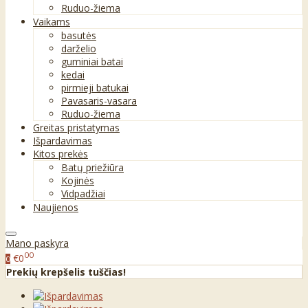
Ruduo-žiema
Vaikams
basutės
darželio
guminiai batai
kedai
pirmieji batukai
Pavasaris-vasara
Ruduo-žiema
Greitas pristatymas
Išpardavimas
Kitos prekės
Batų priežiūra
Kojinės
Vidpadžiai
Naujienos
Mano paskyra
00
€0
0
Prekių krepšelis tuščias!