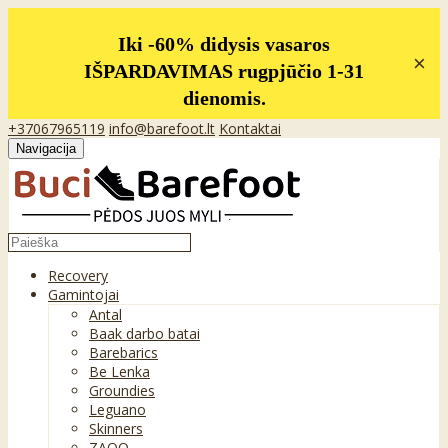
Iki -60% didysis vasaros
×
IŠPARDAVIMAS rugpjūčio 1-31
dienomis.
+37067965119
info@barefoot.lt
Kontaktai
Navigacija
Recovery
Gamintojai
Antal
Baak darbo batai
Barebarics
Be Lenka
Groundies
Leguano
Skinners
ZAQQ