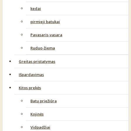
kedai
pirmieji batukai
Pavasaris-vasara
Ruduo-žiema
Greitas pristatymas
Išpardavimas
Kitos prekės
Batų priežiūra
Kojinės
Vidpadžiai