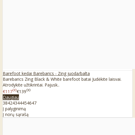
Barefoot kedai Barebarics - Zing juoda/balta
Barebarics Zing Black & White barefoot batai Judėkite laisvai.
Atrodykite užtikrintai. Pajusk..
00
00
€117
€139
Daugiau
38
42
43
44
45
46
47
Į palyginimą
Į norų sąrašą