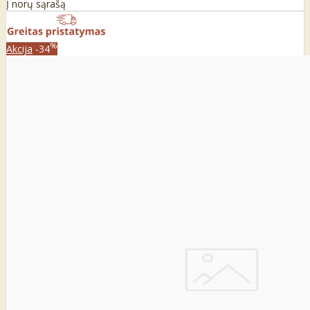
Į norų sąrašą
%
Akcija
-34