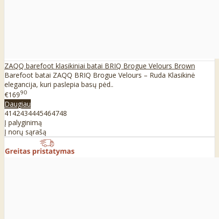
ZAQQ barefoot klasikiniai batai BRIQ Brogue Velours Brown
Barefoot batai ZAQQ BRIQ Brogue Velours – Ruda Klasikinė
elegancija, kuri paslepia basų pėd..
90
€169
Daugiau
41
42
43
44
45
46
47
48
Į palyginimą
Į norų sąrašą