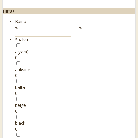
Filtras
Kaina
€
- €
Spalva
alyvinė
0
auksinė
0
balta
0
beige
0
black
0