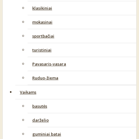
klasikiniai
mokasinai
sportbačiai
turistiniai
Pavasaris-vasara
Ruduo-žiema
Vaikams
basutės
darželio
guminiai batai