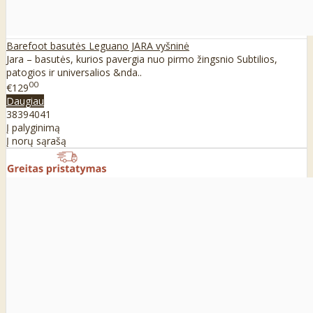
Barefoot basutės Leguano JARA vyšninė
Jara – basutės, kurios pavergia nuo pirmo žingsnio Subtilios,
patogios ir universalios &nda..
00
€129
Daugiau
38
39
40
41
Į palyginimą
Į norų sąrašą