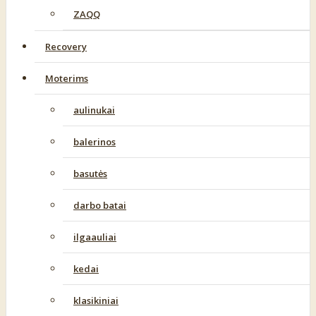
ZAQQ
Recovery
Moterims
aulinukai
balerinos
basutės
darbo batai
ilgaauliai
kedai
klasikiniai