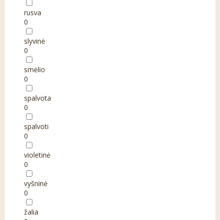
rusva
0
slyvinė
0
smėlio
0
spalvota
0
spalvoti
0
violetinė
0
vyšninė
0
žalia