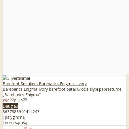
Barefoot Sneakers Barebarics Enigma - Ivory
Barebarics Enigma Ivory barefoot batai Grožis slypi paprastume.
„Barebarics Enigma“ ..
00
00
€99
€149
Daugiau
36
37
38
39
40
41
42
43
Į palyginimą
Į norų sąrašą