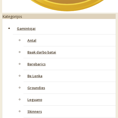
Kategorijos
Gamintojai
Antal
Baak darbo batai
Barebarics
Be Lenka
Groundies
Leguano
Skinners