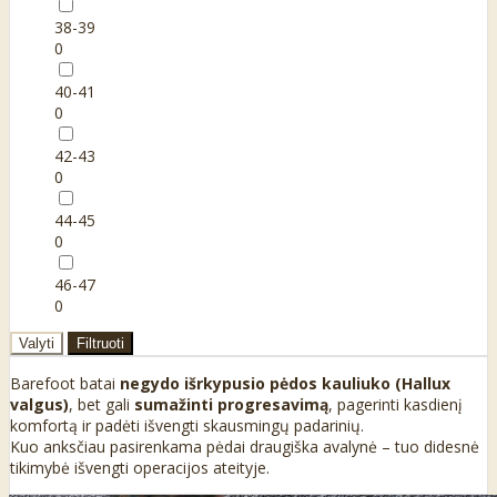
38-39
0
40-41
0
42-43
0
44-45
0
46-47
0
Valyti
Filtruoti
Barefoot batai
negydo išrkypusio pėdos kauliuko (Hallux
valgus)
, bet gali
sumažinti progresavimą
, pagerinti kasdienį
komfortą ir padėti išvengti skausmingų padarinių.
Kuo anksčiau pasirenkama pėdai draugiška avalynė – tuo didesnė
tikimybė išvengti operacijos ateityje.