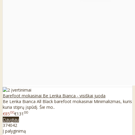
Barefoot mokasinai Be Lenka Bianca - visiškai juoda
Be Lenka Bianca All Black barefoot mokasinai Minimalizmas, kuris
kuria stiprų įspūdį. Šie mo..
00
00
€85
€131
Daugiau
37
40
42
Į palyginimą