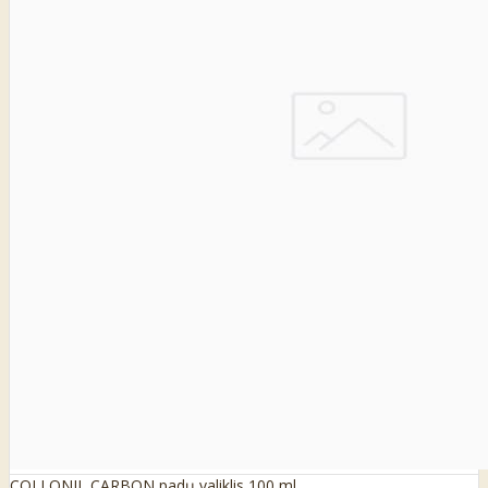
COLLONIL CARBON padų valiklis 100 ml