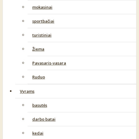
mokasinai
sportbačiai
turistiniai
Žiema
Pavasaris-vasara
Ruduo
Vyrams
basutės
darbo batai
kedai