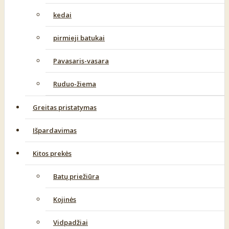
kedai
pirmieji batukai
Pavasaris-vasara
Ruduo-žiema
Greitas pristatymas
Išpardavimas
Kitos prekės
Batų priežiūra
Kojinės
Vidpadžiai