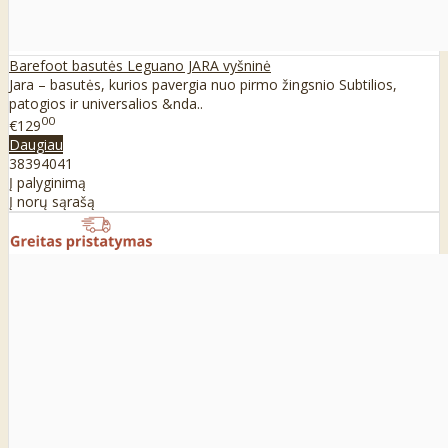
Barefoot basutės Leguano JARA vyšninė
Jara – basutės, kurios pavergia nuo pirmo žingsnio Subtilios,
patogios ir universalios &nda..
00
€129
Daugiau
38
39
40
41
Į palyginimą
Į norų sąrašą