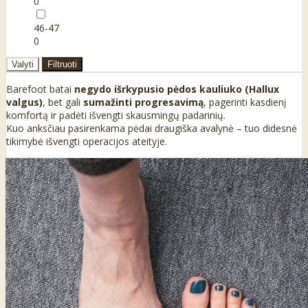
0
46-47
0
Valyti
Filtruoti
Barefoot batai
negydo išrkypusio pėdos kauliuko (Hallux
valgus)
, bet gali
sumažinti progresavimą
, pagerinti kasdienį
komfortą ir padėti išvengti skausmingų padarinių.
Kuo anksčiau pasirenkama pėdai draugiška avalynė – tuo didesnė
tikimybė išvengti operacijos ateityje.