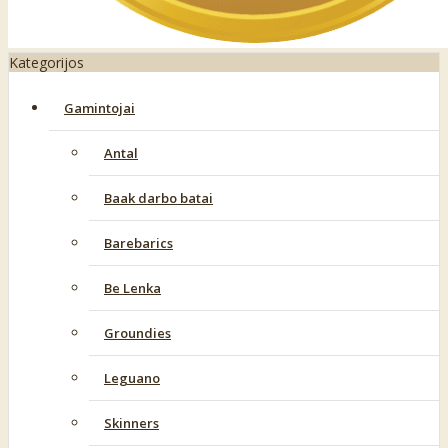
Kategorijos
Gamintojai
Antal
Baak darbo batai
Barebarics
Be Lenka
Groundies
Leguano
Skinners