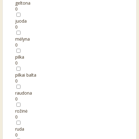
geltona
0
juoda
0
mėlyna
0
pilka
0
pilkai balta
0
raudona
0
rožinė
0
ruda
0