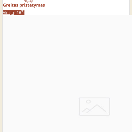
%
Akcija
-16