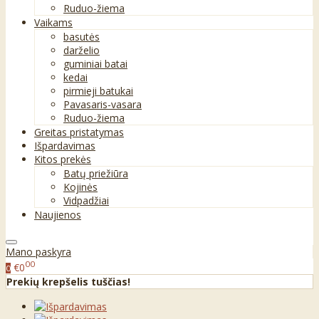
Ruduo-žiema
Vaikams
basutės
darželio
guminiai batai
kedai
pirmieji batukai
Pavasaris-vasara
Ruduo-žiema
Greitas pristatymas
Išpardavimas
Kitos prekės
Batų priežiūra
Kojinės
Vidpadžiai
Naujienos
Mano paskyra
00
€0
0
Prekių krepšelis tuščias!