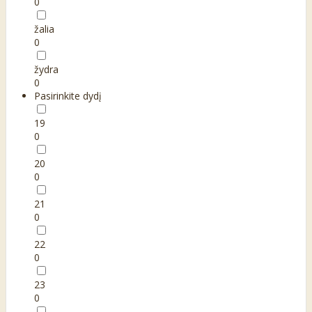
0
žalia
0
žydra
0
Pasirinkite dydį
19
0
20
0
21
0
22
0
23
0