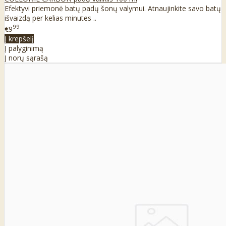
Efektyvi priemonė batų padų šonų valymui. Atnaujinkite savo batų
išvaizdą per kelias minutes ..
99
€9
Į krepšelį
Į palyginimą
Į norų sąrašą