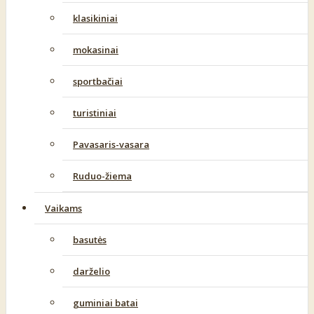
klasikiniai
mokasinai
sportbačiai
turistiniai
Pavasaris-vasara
Ruduo-žiema
Vaikams
basutės
darželio
guminiai batai