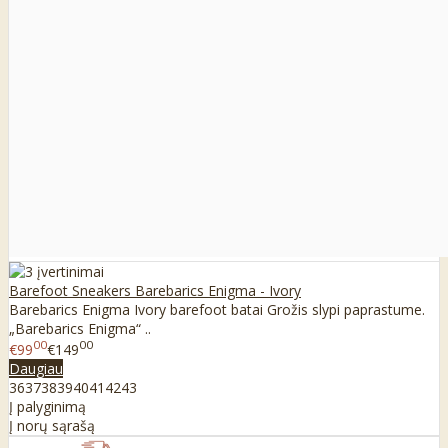
Barefoot Sneakers Barebarics Enigma - Ivory
Barebarics Enigma Ivory barefoot batai Grožis slypi paprastume.
„Barebarics Enigma“ ..
00
00
€99
€149
Daugiau
36
37
38
39
40
41
42
43
Į palyginimą
Į norų sąrašą