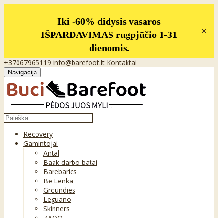
Iki -60% didysis vasaros
×
IŠPARDAVIMAS rugpjūčio 1-31
dienomis.
+37067965119
info@barefoot.lt
Kontaktai
Navigacija
Recovery
Gamintojai
Antal
Baak darbo batai
Barebarics
Be Lenka
Groundies
Leguano
Skinners
ZAQQ