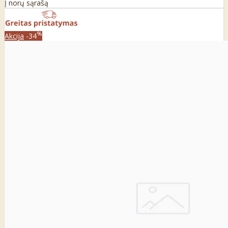
Į norų sąrašą
%
Akcija
-34