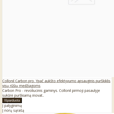
Collonil Carbon pro. Ypač aukšto efektyvumo apsauginis purškiklis
visų rūšių medžiagoms
Carbon Pro - revoliucinis gaminys. Collonil pirmoji pasaulyje
sukūrė purškiamą inovat..
Į palyginimą
Į norų sąrašą