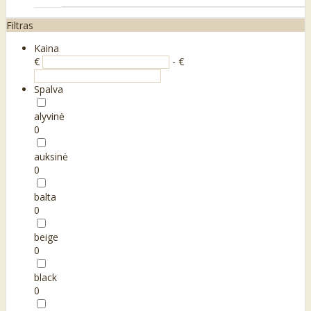
Filtras
Kaina
€
- €
Spalva
alyvinė
0
auksinė
0
balta
0
beige
0
black
0