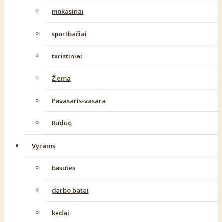
mokasinai
sportbačiai
turistiniai
Žiema
Pavasaris-vasara
Ruduo
Vyrams
basutės
darbo batai
kedai