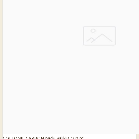
COLLONIL CARBON padų valiklis 100 ml