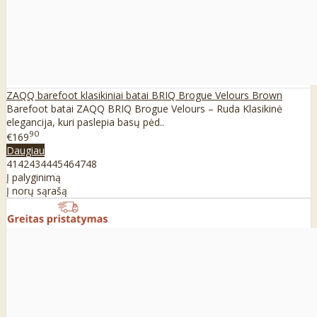
ZAQQ barefoot klasikiniai batai BRIQ Brogue Velours Brown
Barefoot batai ZAQQ BRIQ Brogue Velours – Ruda Klasikinė
elegancija, kuri paslepia basų pėd..
90
€169
Daugiau
41
42
43
44
45
46
47
48
Į palyginimą
Į norų sąrašą