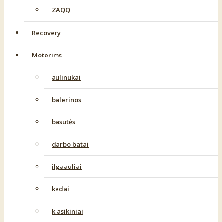
ZAQQ
Recovery
Moterims
aulinukai
balerinos
basutės
darbo batai
ilgaauliai
kedai
klasikiniai