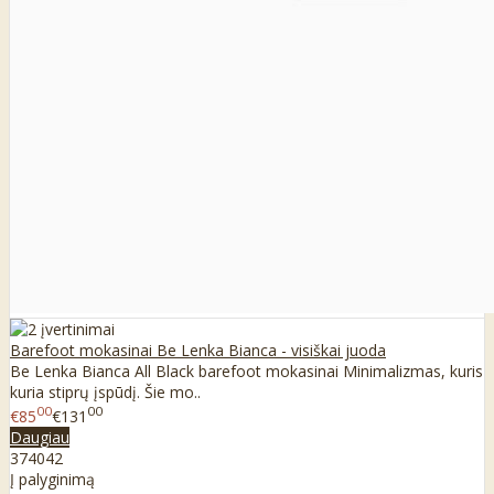
Barefoot mokasinai Be Lenka Bianca - visiškai juoda
Be Lenka Bianca All Black barefoot mokasinai Minimalizmas, kuris
kuria stiprų įspūdį. Šie mo..
00
00
€85
€131
Daugiau
37
40
42
Į palyginimą