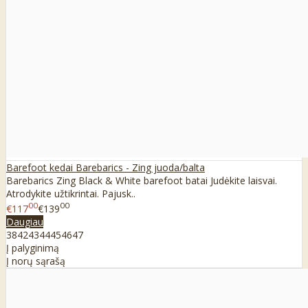
Barefoot kedai Barebarics - Zing juoda/balta
Barebarics Zing Black & White barefoot batai Judėkite laisvai.
Atrodykite užtikrintai. Pajusk..
00
00
€117
€139
Daugiau
38
42
43
44
45
46
47
Į palyginimą
Į norų sąrašą