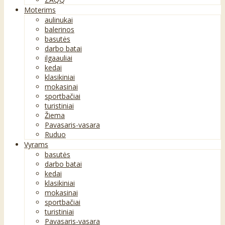
Moterims
aulinukai
balerinos
basutės
darbo batai
ilgaauliai
kedai
klasikiniai
mokasinai
sportbačiai
turistiniai
Žiema
Pavasaris-vasara
Ruduo
Vyrams
basutės
darbo batai
kedai
klasikiniai
mokasinai
sportbačiai
turistiniai
Pavasaris-vasara