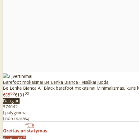
Barefoot mokasinai Be Lenka Bianca - visiškai juoda
Be Lenka Bianca All Black barefoot mokasinai Minimalizmas, kuris kur
00
00
€85
€131
Daugiau
37
40
42
Į palyginimą
Į norų sąrašą
%
Akcija
-34