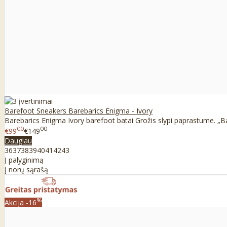
Barefoot Sneakers Barebarics Enigma - Ivory
Barebarics Enigma Ivory barefoot batai Grožis slypi paprastume. „Ba
00
00
€99
€149
Daugiau
36
37
38
39
40
41
42
43
Į palyginimą
Į norų sąrašą
%
Akcija
-16