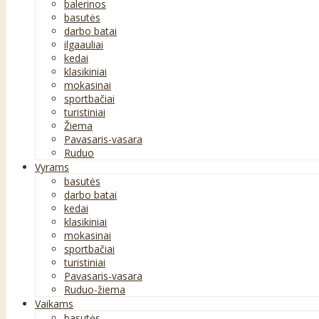
balerinos
basutės
darbo batai
ilgaauliai
kedai
klasikiniai
mokasinai
sportbačiai
turistiniai
Žiema
Pavasaris-vasara
Ruduo
Vyrams
basutės
darbo batai
kedai
klasikiniai
mokasinai
sportbačiai
turistiniai
Pavasaris-vasara
Ruduo-žiema
Vaikams
basutės