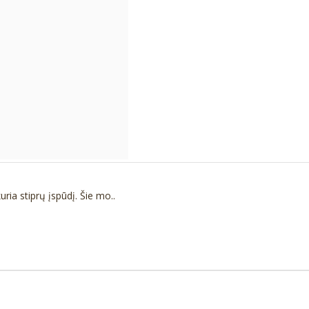
ia stiprų įspūdį. Šie mo..