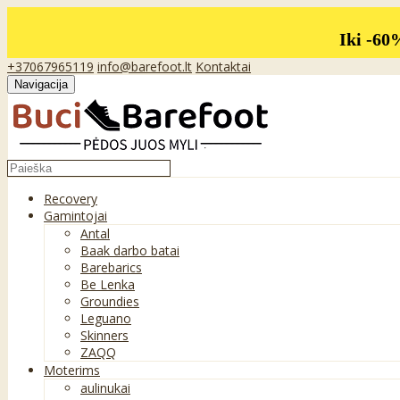
Iki -60
+37067965119
info@barefoot.lt
Kontaktai
Navigacija
Recovery
Gamintojai
Antal
Baak darbo batai
Barebarics
Be Lenka
Groundies
Leguano
Skinners
ZAQQ
Moterims
aulinukai