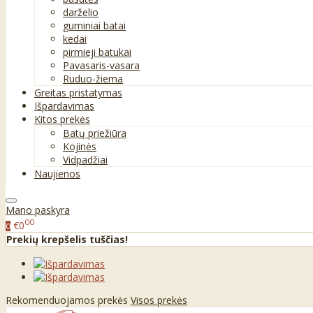
darželio
guminiai batai
kedai
pirmieji batukai
Pavasaris-vasara
Ruduo-žiema
Greitas pristatymas
Išpardavimas
Kitos prekės
Batų priežiūra
Kojinės
Vidpadžiai
Naujienos
Mano paskyra
00
€0
0
Prekių krepšelis tuščias!
Rekomenduojamos prekės
Visos prekės