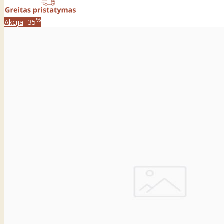
%
Akcija
-35