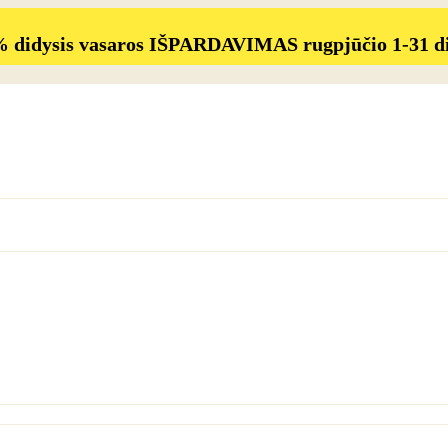
% didysis vasaros IŠPARDAVIMAS rugpjūčio 1-31 d