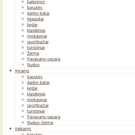
balerinos
basutės
darbo batai
ilgaauliai
kedai
klasikiniai
mokasinai
sportbačiai
turistiniai
Žiema
Pavasaris-vasara
Ruduo
Vyrams
basutės
darbo batai
kedai
klasikiniai
mokasinai
sportbačiai
turistiniai
Pavasaris-vasara
Ruduo-žiema
Vaikams
basutės