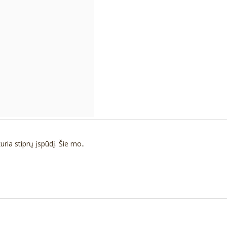
ia stiprų įspūdį. Šie mo..