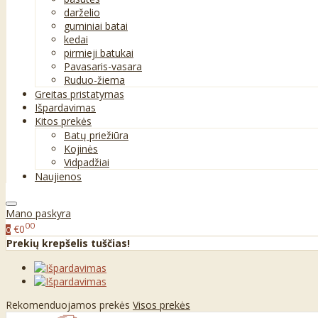
darželio
guminiai batai
kedai
pirmieji batukai
Pavasaris-vasara
Ruduo-žiema
Greitas pristatymas
Išpardavimas
Kitos prekės
Batų priežiūra
Kojinės
Vidpadžiai
Naujienos
Mano paskyra
00
€0
0
Prekių krepšelis tuščias!
Rekomenduojamos prekės
Visos prekės