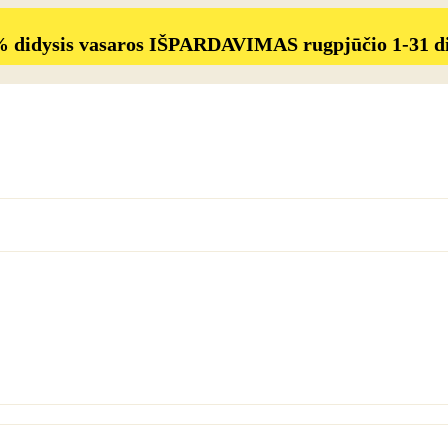
% didysis vasaros IŠPARDAVIMAS rugpjūčio 1-31 d