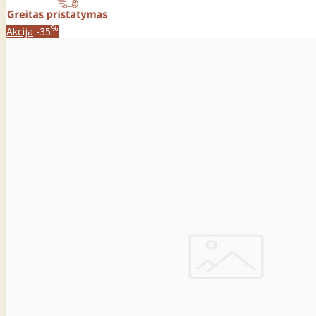
%
Akcija
-35