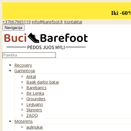
Iki -60
+37067965119
info@barefoot.lt
Kontaktai
Navigacija
Recovery
Gamintojai
Antal
Baak darbo batai
Barebarics
Be Lenka
Groundies
Leguano
Skinners
ZAQQ
Moterims
aulinukai