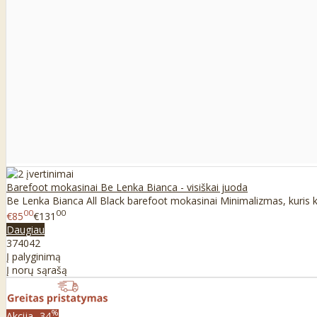
Barefoot mokasinai Be Lenka Bianca - visiškai juoda
Be Lenka Bianca All Black barefoot mokasinai Minimalizmas, kuris kur
00
00
€85
€131
Daugiau
37
40
42
Į palyginimą
Į norų sąrašą
%
Akcija
-34