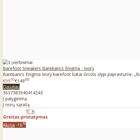
Barefoot Sneakers Barebarics Enigma - Ivory
Barebarics Enigma Ivory barefoot batai Grožis slypi paprastume. „Ba
00
00
€99
€149
Daugiau
36
37
38
39
40
41
42
43
Į palyginimą
Į norų sąrašą
%
Akcija
-16