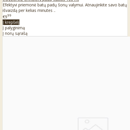
Efektyvi priemonė batų padų šonų valymui. Atnaujinkite savo batų
išvaizdą per kelias minutes ..
99
€9
Į krepšelį
Į palyginimą
Į norų sąrašą