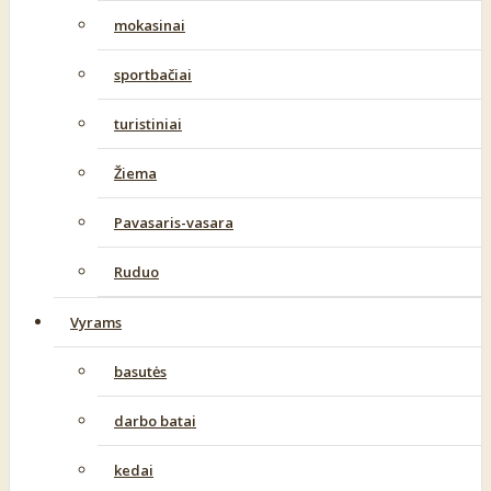
mokasinai
sportbačiai
turistiniai
Žiema
Pavasaris-vasara
Ruduo
Vyrams
basutės
darbo batai
kedai