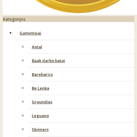
Kategorijos
Gamintojai
Antal
Baak darbo batai
Barebarics
Be Lenka
Groundies
Leguano
Skinners