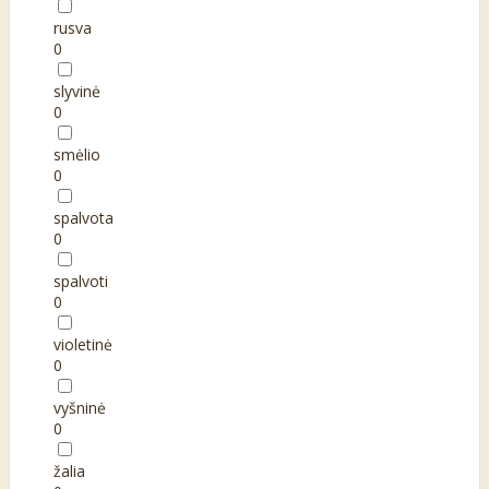
rusva
0
slyvinė
0
smėlio
0
spalvota
0
spalvoti
0
violetinė
0
vyšninė
0
žalia