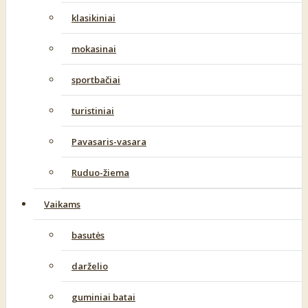
klasikiniai
mokasinai
sportbačiai
turistiniai
Pavasaris-vasara
Ruduo-žiema
Vaikams
basutės
darželio
guminiai batai