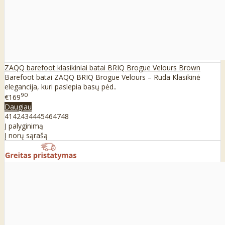
ZAQQ barefoot klasikiniai batai BRIQ Brogue Velours Brown
Barefoot batai ZAQQ BRIQ Brogue Velours – Ruda Klasikinė
elegancija, kuri paslepia basų pėd..
90
€169
Daugiau
41
42
43
44
45
46
47
48
Į palyginimą
Į norų sąrašą