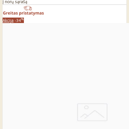
Į norų sąrašą
%
Akcija
-34