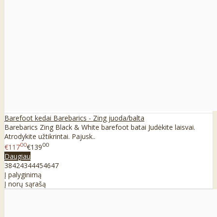
Barefoot kedai Barebarics - Zing juoda/balta
Barebarics Zing Black & White barefoot batai Judėkite laisvai.
Atrodykite užtikrintai. Pajusk..
00
00
€117
€139
Daugiau
38
42
43
44
45
46
47
Į palyginimą
Į norų sąrašą