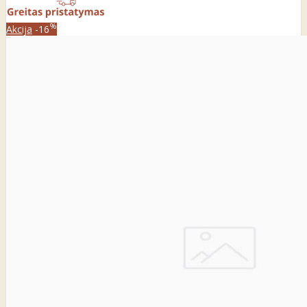
%
Akcija
-16