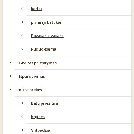
kedai
pirmieji batukai
Pavasaris-vasara
Ruduo-žiema
Greitas pristatymas
Išpardavimas
Kitos prekės
Batų priežiūra
Kojinės
Vidpadžiai