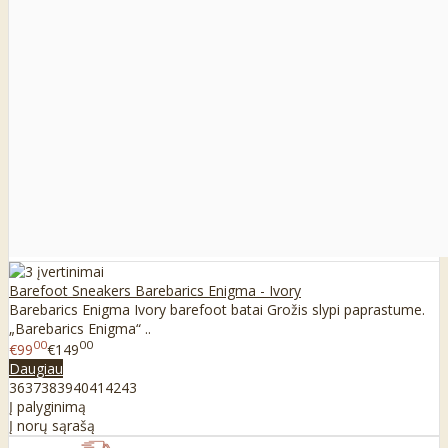
Barefoot Sneakers Barebarics Enigma - Ivory
Barebarics Enigma Ivory barefoot batai Grožis slypi paprastume.
„Barebarics Enigma“ ..
00
00
€99
€149
Daugiau
36
37
38
39
40
41
42
43
Į palyginimą
Į norų sąrašą