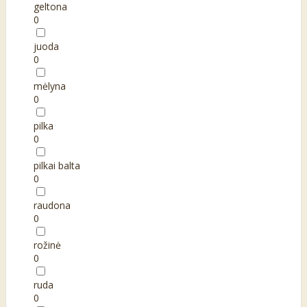
geltona
0
juoda
0
mėlyna
0
pilka
0
pilkai balta
0
raudona
0
rožinė
0
ruda
0