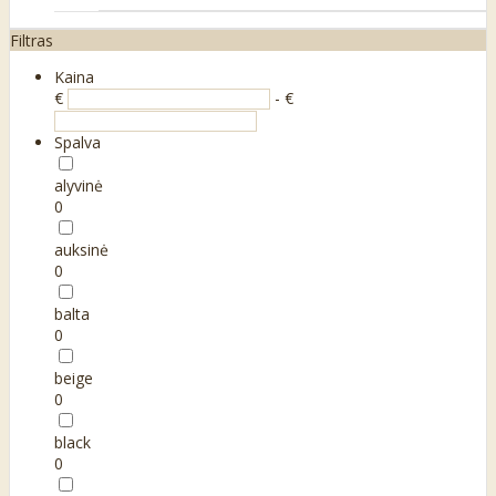
Filtras
Kaina
€
- €
Spalva
alyvinė
0
auksinė
0
balta
0
beige
0
black
0