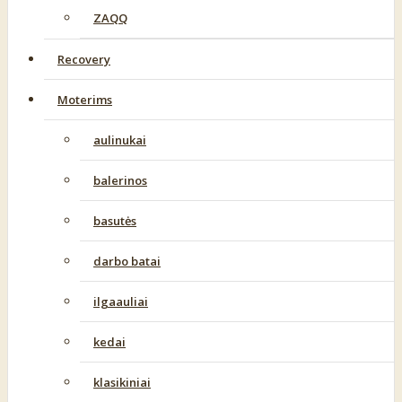
ZAQQ
Recovery
Moterims
aulinukai
balerinos
basutės
darbo batai
ilgaauliai
kedai
klasikiniai