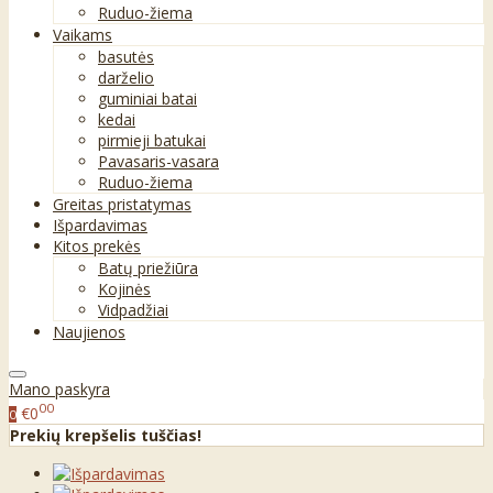
Ruduo-žiema
Vaikams
basutės
darželio
guminiai batai
kedai
pirmieji batukai
Pavasaris-vasara
Ruduo-žiema
Greitas pristatymas
Išpardavimas
Kitos prekės
Batų priežiūra
Kojinės
Vidpadžiai
Naujienos
Mano paskyra
00
€0
0
Prekių krepšelis tuščias!