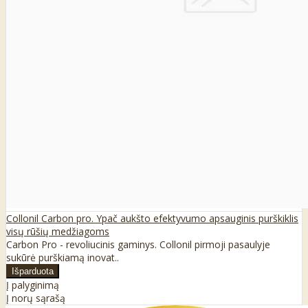
Collonil Carbon pro. Ypač aukšto efektyvumo apsauginis purškiklis
visų rūšių medžiagoms
Carbon Pro - revoliucinis gaminys. Collonil pirmoji pasaulyje
sukūrė purškiamą inovat..
Į palyginimą
Į norų sąrašą