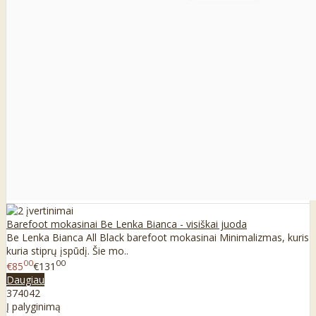
Barefoot mokasinai Be Lenka Bianca - visiškai juoda
Be Lenka Bianca All Black barefoot mokasinai Minimalizmas, kuris
kuria stiprų įspūdį. Šie mo..
00
00
€85
€131
Daugiau
37
40
42
Į palyginimą