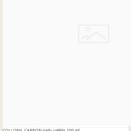
COLLONIL CARBON padų valiklis 100 ml