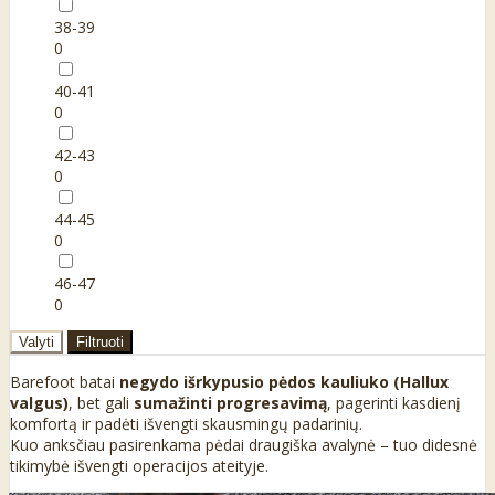
38-39
0
40-41
0
42-43
0
44-45
0
46-47
0
Valyti
Filtruoti
Barefoot batai
negydo išrkypusio pėdos kauliuko (Hallux
valgus)
, bet gali
sumažinti progresavimą
, pagerinti kasdienį
komfortą ir padėti išvengti skausmingų padarinių.
Kuo anksčiau pasirenkama pėdai draugiška avalynė – tuo didesnė
tikimybė išvengti operacijos ateityje.