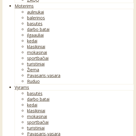
Moterims
aulinukai
balerinos
basutės
darbo batai
ilgaauliai
kedai
klasikiniai
mokasinai
sportbačiai
turistiniai
Žiema
Pavasaris-vasara
Ruduo
Vyrams
basutės
darbo batai
kedai
klasikiniai
mokasinai
sportbačiai
turistiniai
Pavasaris-vasara