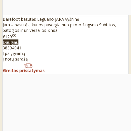
Barefoot basutės Leguano JARA vyšninė
Jara – basutės, kurios pavergia nuo pirmo žingsnio Subtilios,
patogios ir universalios &nda..
00
€129
Daugiau
38
39
40
41
Į palyginimą
Į norų sąrašą