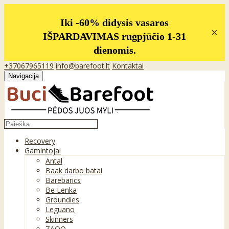
Iki -60% didysis vasaros
×
IŠPARDAVIMAS rugpjūčio 1-31
dienomis.
+37067965119
info@barefoot.lt
Kontaktai
Navigacija
Recovery
Gamintojai
Antal
Baak darbo batai
Barebarics
Be Lenka
Groundies
Leguano
Skinners
ZAQQ