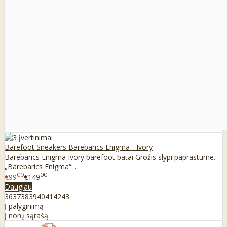
Barefoot Sneakers Barebarics Enigma - Ivory
Barebarics Enigma Ivory barefoot batai Grožis slypi paprastume.
„Barebarics Enigma“ ..
00
00
€99
€149
Daugiau
36
37
38
39
40
41
42
43
Į palyginimą
Į norų sąrašą