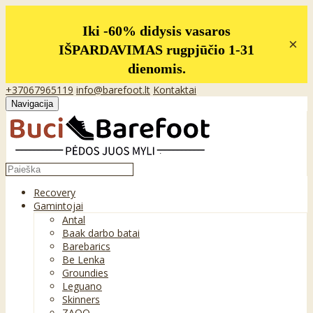
Iki -60% didysis vasaros
×
IŠPARDAVIMAS rugpjūčio 1-31
dienomis.
+37067965119
info@barefoot.lt
Kontaktai
Navigacija
Recovery
Gamintojai
Antal
Baak darbo batai
Barebarics
Be Lenka
Groundies
Leguano
Skinners
ZAQQ