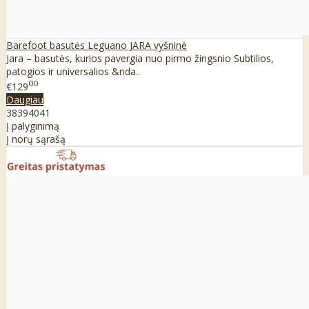
Barefoot basutės Leguano JARA vyšninė
Jara – basutės, kurios pavergia nuo pirmo žingsnio Subtilios,
patogios ir universalios &nda..
00
€129
Daugiau
38
39
40
41
Į palyginimą
Į norų sąrašą