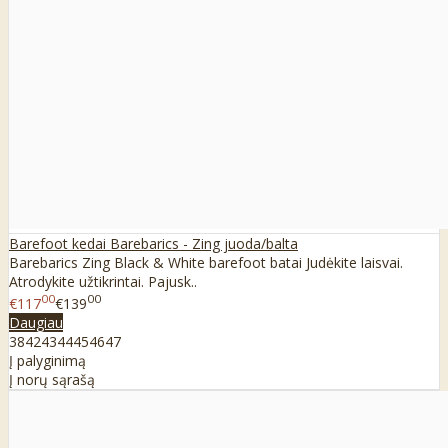
Barefoot kedai Barebarics - Zing juoda/balta
Barebarics Zing Black & White barefoot batai Judėkite laisvai.
Atrodykite užtikrintai. Pajusk..
00
00
€117
€139
Daugiau
38
42
43
44
45
46
47
Į palyginimą
Į norų sąrašą