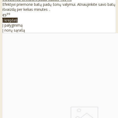
Efektyvi priemonė batų padų šonų valymui. Atnaujinkite savo batų
išvaizdą per kelias minutes ..
99
€9
Į krepšelį
Į palyginimą
Į norų sąrašą