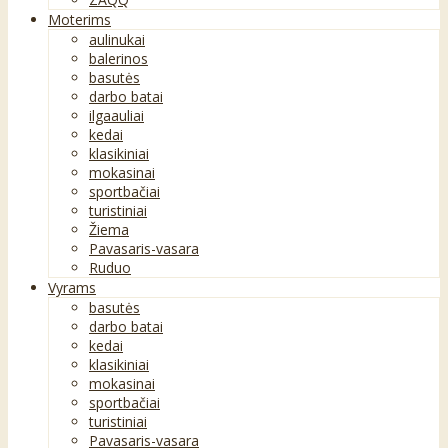
Moterims
aulinukai
balerinos
basutės
darbo batai
ilgaauliai
kedai
klasikiniai
mokasinai
sportbačiai
turistiniai
Žiema
Pavasaris-vasara
Ruduo
Vyrams
basutės
darbo batai
kedai
klasikiniai
mokasinai
sportbačiai
turistiniai
Pavasaris-vasara