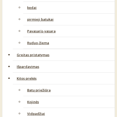
kedai
pirmieji batukai
Pavasaris-vasara
Ruduo-žiema
Greitas pristatymas
Išpardavimas
Kitos prekės
Batų priežiūra
Kojinės
Vidpadžiai