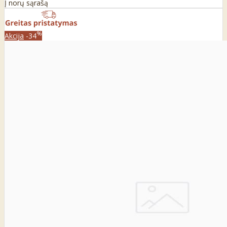
Į norų sąrašą
%
Akcija
-34