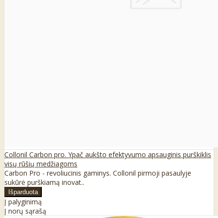
Collonil Carbon pro. Ypač aukšto efektyvumo apsauginis purškiklis
visų rūšių medžiagoms
Carbon Pro - revoliucinis gaminys. Collonil pirmoji pasaulyje
sukūrė purškiamą inovat..
Į palyginimą
Į norų sąrašą