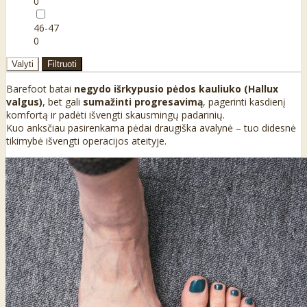
0
46-47
0
Valyti
Filtruoti
Barefoot batai
negydo išrkypusio pėdos kauliuko (Hallux
valgus)
, bet gali
sumažinti progresavimą
, pagerinti kasdienį
komfortą ir padėti išvengti skausmingų padarinių.
Kuo anksčiau pasirenkama pėdai draugiška avalynė – tuo didesnė
tikimybė išvengti operacijos ateityje.