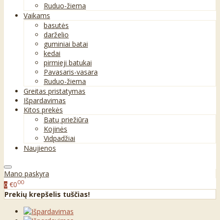
Ruduo-žiema
Vaikams
basutės
darželio
guminiai batai
kedai
pirmieji batukai
Pavasaris-vasara
Ruduo-žiema
Greitas pristatymas
Išpardavimas
Kitos prekės
Batų priežiūra
Kojinės
Vidpadžiai
Naujienos
Mano paskyra
00
€0
0
Prekių krepšelis tuščias!