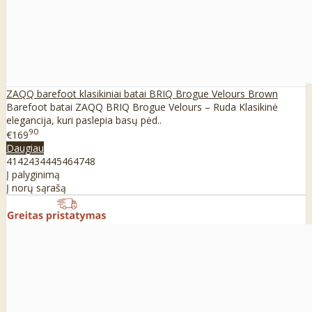
ZAQQ barefoot klasikiniai batai BRIQ Brogue Velours Brown
Barefoot batai ZAQQ BRIQ Brogue Velours – Ruda Klasikinė
elegancija, kuri paslepia basų pėd..
90
€169
Daugiau
41
42
43
44
45
46
47
48
Į palyginimą
Į norų sąrašą