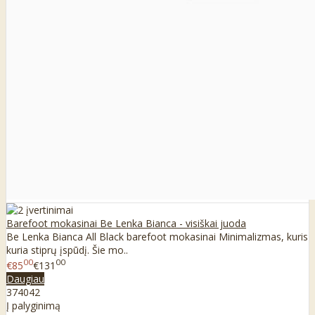
Barefoot mokasinai Be Lenka Bianca - visiškai juoda
Be Lenka Bianca All Black barefoot mokasinai Minimalizmas, kuris
kuria stiprų įspūdį. Šie mo..
00
00
€85
€131
Daugiau
37
40
42
Į palyginimą