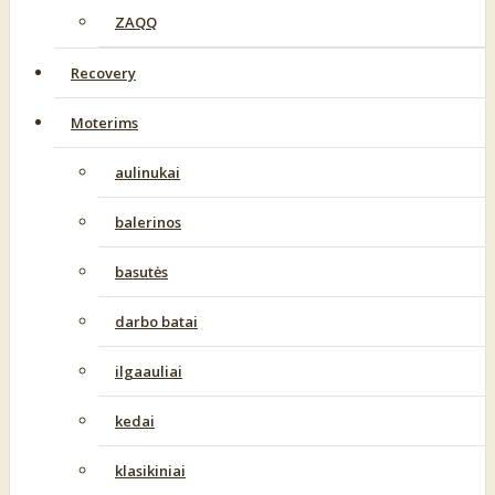
ZAQQ
Recovery
Moterims
aulinukai
balerinos
basutės
darbo batai
ilgaauliai
kedai
klasikiniai