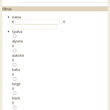
Filtras
Kaina
€
- €
Spalva
alyvinė
0
auksinė
0
balta
0
beige
0
black
0