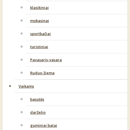
klasikiniai
mokasinai
sportbačiai
turistiniai
Pavasaris-vasara
Ruduo-žiema
Vaikams
basutės
darželio
guminiai batai