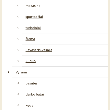
mokasinai
sportbačiai
turistiniai
Žiema
Pavasaris-vasara
Ruduo
Vyrams
basutės
darbo batai
kedai