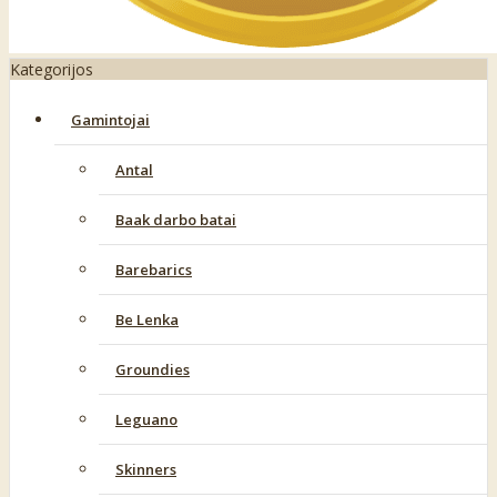
Kategorijos
Gamintojai
Antal
Baak darbo batai
Barebarics
Be Lenka
Groundies
Leguano
Skinners