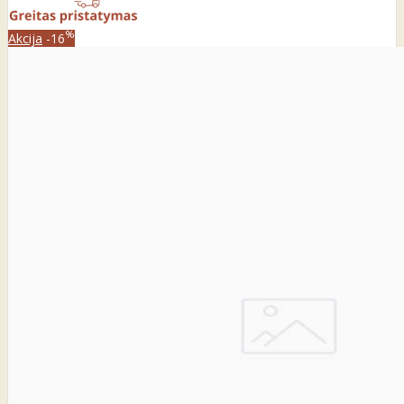
%
Akcija
-16