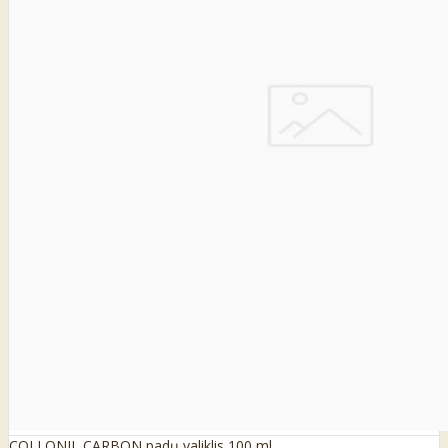
COLLONIL CARBON padų valiklis 100 ml