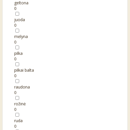
geltona
0
juoda
0
mėlyna
0
pilka
0
pilkai balta
0
raudona
0
rožinė
0
ruda
0