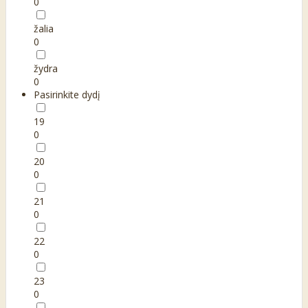
0
žalia
0
žydra
0
Pasirinkite dydį
19
0
20
0
21
0
22
0
23
0