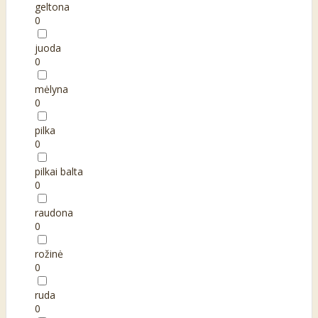
geltona
0
juoda
0
mėlyna
0
pilka
0
pilkai balta
0
raudona
0
rožinė
0
ruda
0