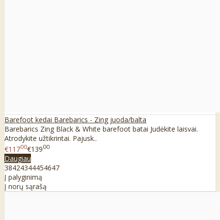
Barefoot kedai Barebarics - Zing juoda/balta
Barebarics Zing Black & White barefoot batai Judėkite laisvai.
Atrodykite užtikrintai. Pajusk..
00
00
€117
€139
Daugiau
38
42
43
44
45
46
47
Į palyginimą
Į norų sąrašą