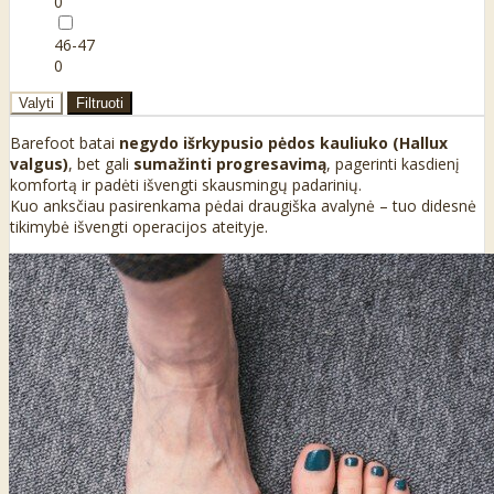
0
46-47
0
Valyti
Filtruoti
Barefoot batai
negydo išrkypusio pėdos kauliuko (Hallux
valgus)
, bet gali
sumažinti progresavimą
, pagerinti kasdienį
komfortą ir padėti išvengti skausmingų padarinių.
Kuo anksčiau pasirenkama pėdai draugiška avalynė – tuo didesnė
tikimybė išvengti operacijos ateityje.