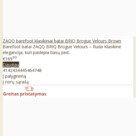
ZAQQ barefoot klasikiniai batai BRIQ Brogue Velours Brown
Barefoot batai ZAQQ BRIQ Brogue Velours – Ruda Klasikinė
elegancija, kuri paslepia basų pėd..
90
€169
Daugiau
41
42
43
44
45
46
47
48
Į palyginimą
Į norų sąrašą