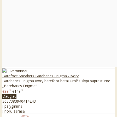
Barefoot Sneakers Barebarics Enigma - Ivory
Barebarics Enigma Ivory barefoot batai Grožis slypi paprastume.
„Barebarics Enigma“ ..
00
00
€99
€149
Daugiau
36
37
38
39
40
41
42
43
Į palyginimą
Į norų sąrašą