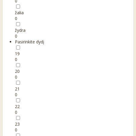
0
žalia
0
žydra
0
Pasirinkite dydį
19
0
20
0
21
0
22
0
23
0