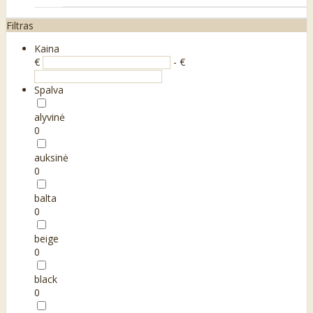
Filtras
Kaina
€
- €
Spalva
alyvinė
0
auksinė
0
balta
0
beige
0
black
0