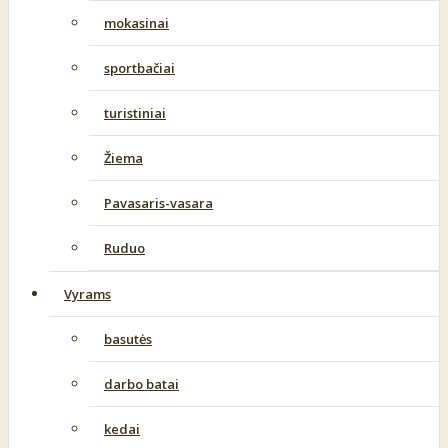
mokasinai
sportbačiai
turistiniai
Žiema
Pavasaris-vasara
Ruduo
Vyrams
basutės
darbo batai
kedai