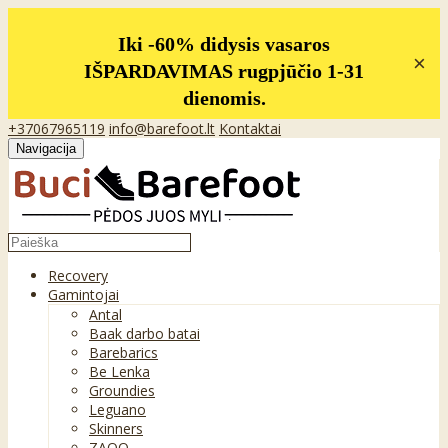
Iki -60% didysis vasaros
×
IŠPARDAVIMAS rugpjūčio 1-31
dienomis.
+37067965119
info@barefoot.lt
Kontaktai
Navigacija
Recovery
Gamintojai
Antal
Baak darbo batai
Barebarics
Be Lenka
Groundies
Leguano
Skinners
ZAQQ