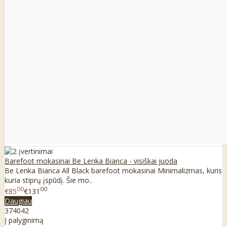
Barefoot mokasinai Be Lenka Bianca - visiškai juoda
Be Lenka Bianca All Black barefoot mokasinai Minimalizmas, kuris
kuria stiprų įspūdį. Šie mo..
00
00
€85
€131
Daugiau
37
40
42
Į palyginimą