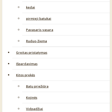
kedai
pirmieji batukai
Pavasaris-vasara
Ruduo-žiema
Greitas pristatymas
Išpardavimas
Kitos prekės
Batų priežiūra
Kojinės
Vidpadžiai