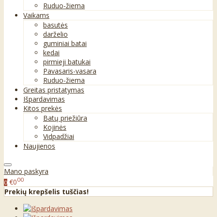
Ruduo-žiema
Vaikams
basutės
darželio
guminiai batai
kedai
pirmieji batukai
Pavasaris-vasara
Ruduo-žiema
Greitas pristatymas
Išpardavimas
Kitos prekės
Batų priežiūra
Kojinės
Vidpadžiai
Naujienos
Mano paskyra
00
€0
0
Prekių krepšelis tuščias!