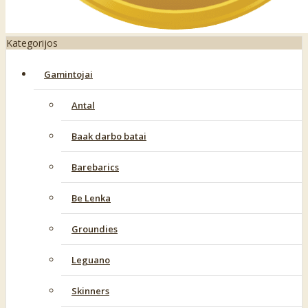
Kategorijos
Gamintojai
Antal
Baak darbo batai
Barebarics
Be Lenka
Groundies
Leguano
Skinners