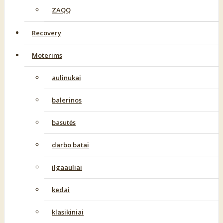
ZAQQ
Recovery
Moterims
aulinukai
balerinos
basutės
darbo batai
ilgaauliai
kedai
klasikiniai