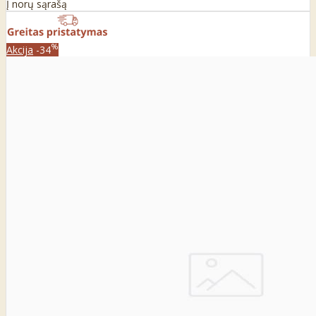
Į norų sąrašą
%
Akcija
-34