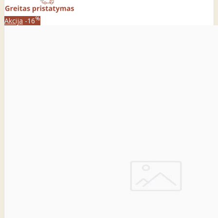
%
Akcija
-16