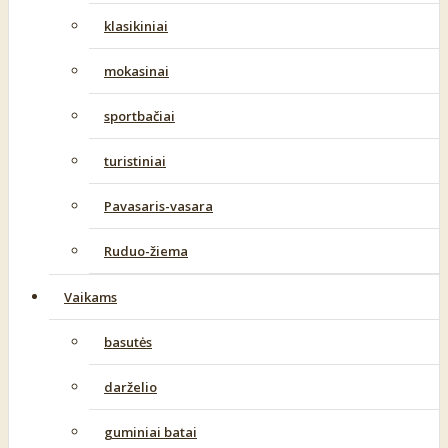
klasikiniai
mokasinai
sportbačiai
turistiniai
Pavasaris-vasara
Ruduo-žiema
Vaikams
basutės
darželio
guminiai batai