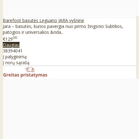
Barefoot basutės Leguano JARA vyšninė
Jara – basutės, kurios pavergia nuo pirmo žingsnio Subtilios,
patogios ir universalios &nda..
00
€129
Daugiau
38
39
40
41
Į palyginimą
Į norų sąrašą