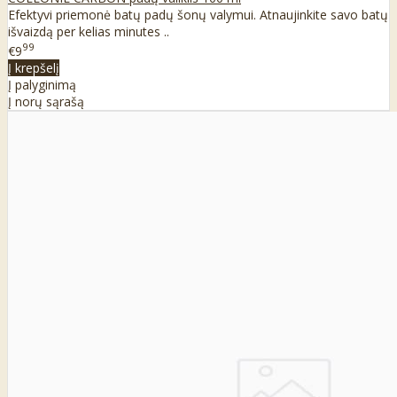
Efektyvi priemonė batų padų šonų valymui. Atnaujinkite savo batų
išvaizdą per kelias minutes ..
99
€9
Į krepšelį
Į palyginimą
Į norų sąrašą