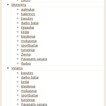
Moterims
aulinukai
balerinos
basutės
darbo batai
ilgaauliai
kedai
klasikiniai
mokasinai
sportbačiai
turistiniai
Žiema
Pavasaris-vasara
Ruduo
Vyrams
basutės
darbo batai
kedai
klasikiniai
mokasinai
sportbačiai
turistiniai
Pavasaris-vasara