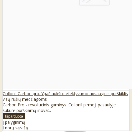
Collonil Carbon pro. Ypač aukšto efektyvumo apsauginis purškiklis
visų rūšių medžiagoms
Carbon Pro - revoliucinis gaminys. Collonil pirmoji pasaulyje
sukūrė purškiamą inovat..
Į palyginimą
Į norų sąrašą