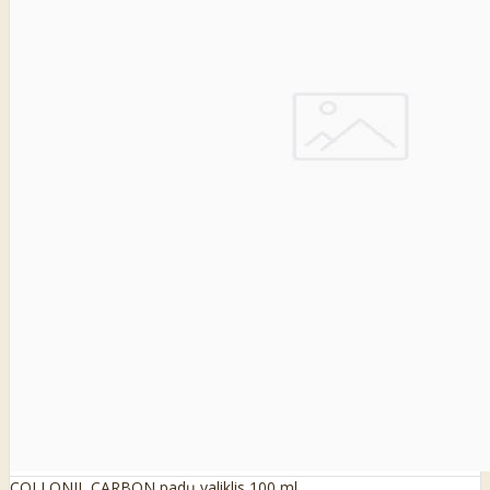
COLLONIL CARBON padų valiklis 100 ml