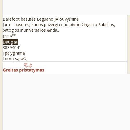
Barefoot basutės Leguano JARA vyšninė
Jara – basutės, kurios pavergia nuo pirmo žingsnio Subtilios,
patogios ir universalios &nda..
00
€129
Daugiau
38
39
40
41
Į palyginimą
Į norų sąrašą