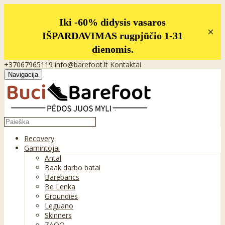
Iki -60% didysis vasaros
×
IŠPARDAVIMAS rugpjūčio 1-31
dienomis.
+37067965119
info@barefoot.lt
Kontaktai
Navigacija
Recovery
Gamintojai
Antal
Baak darbo batai
Barebarics
Be Lenka
Groundies
Leguano
Skinners
ZAQQ