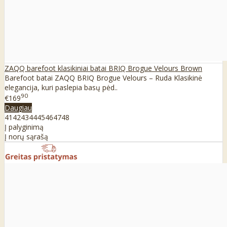
ZAQQ barefoot klasikiniai batai BRIQ Brogue Velours Brown
Barefoot batai ZAQQ BRIQ Brogue Velours – Ruda Klasikinė
elegancija, kuri paslepia basų pėd..
90
€169
Daugiau
41
42
43
44
45
46
47
48
Į palyginimą
Į norų sąrašą