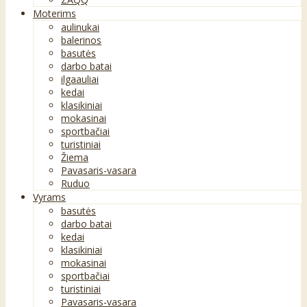
Moterims
aulinukai
balerinos
basutės
darbo batai
ilgaauliai
kedai
klasikiniai
mokasinai
sportbačiai
turistiniai
Žiema
Pavasaris-vasara
Ruduo
Vyrams
basutės
darbo batai
kedai
klasikiniai
mokasinai
sportbačiai
turistiniai
Pavasaris-vasara