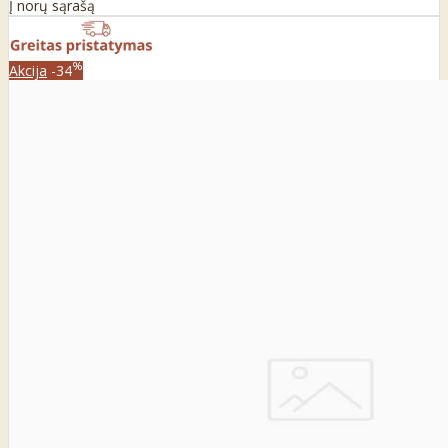
Į norų sąrašą
%
Akcija
-34