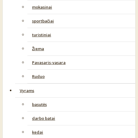
mokasinai
sportbačiai
turistiniai
Žiema
Pavasaris-vasara
Ruduo
Vyrams
basutės
darbo batai
kedai