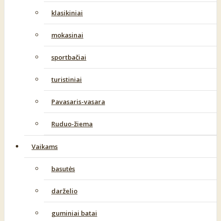
klasikiniai
mokasinai
sportbačiai
turistiniai
Pavasaris-vasara
Ruduo-žiema
Vaikams
basutės
darželio
guminiai batai