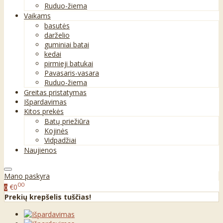
Ruduo-žiema
Vaikams
basutės
darželio
guminiai batai
kedai
pirmieji batukai
Pavasaris-vasara
Ruduo-žiema
Greitas pristatymas
Išpardavimas
Kitos prekės
Batų priežiūra
Kojinės
Vidpadžiai
Naujienos
Mano paskyra
00
€0
0
Prekių krepšelis tuščias!