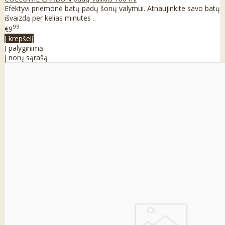
Efektyvi priemonė batų padų šonų valymui. Atnaujinkite savo batų
išvaizdą per kelias minutes ..
99
€9
Į krepšelį
Į palyginimą
Į norų sąrašą