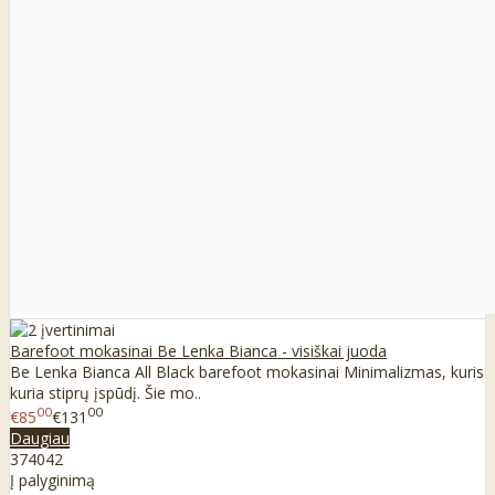
Barefoot mokasinai Be Lenka Bianca - visiškai juoda
Be Lenka Bianca All Black barefoot mokasinai Minimalizmas, kuris
kuria stiprų įspūdį. Šie mo..
00
00
€85
€131
Daugiau
37
40
42
Į palyginimą