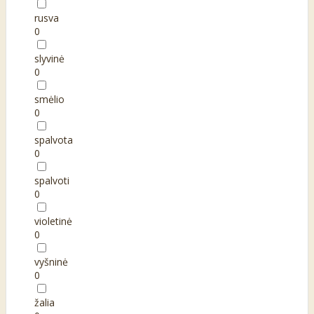
rusva
0
slyvinė
0
smėlio
0
spalvota
0
spalvoti
0
violetinė
0
vyšninė
0
žalia