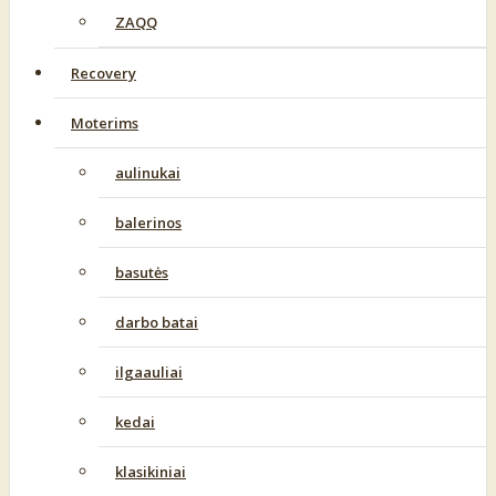
ZAQQ
Recovery
Moterims
aulinukai
balerinos
basutės
darbo batai
ilgaauliai
kedai
klasikiniai