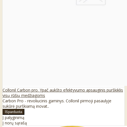
Collonil Carbon pro. Ypač aukšto efektyvumo apsauginis purškiklis
visų rūšių medžiagoms
Carbon Pro - revoliucinis gaminys. Collonil pirmoji pasaulyje
sukūrė purškiamą inovat..
Į palyginimą
Į norų sąrašą