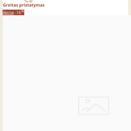
%
Akcija
-16