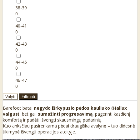
38-39
0
40-41
0
42-43
0
44-45
0
46-47
0
Valyti
Filtruoti
Barefoot batai
negydo išrkypusio pėdos kauliuko (Hallux
valgus)
, bet gali
sumažinti progresavimą
, pagerinti kasdienį
komfortą ir padėti išvengti skausmingų padarinių.
Kuo anksčiau pasirenkama pėdai draugiška avalynė – tuo didesnė
tikimybė išvengti operacijos ateityje.