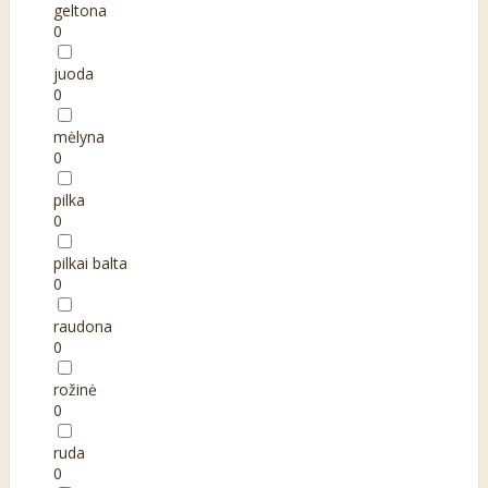
geltona
0
juoda
0
mėlyna
0
pilka
0
pilkai balta
0
raudona
0
rožinė
0
ruda
0