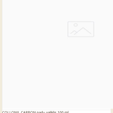
COLLONIL CARBON padų valiklis 100 ml