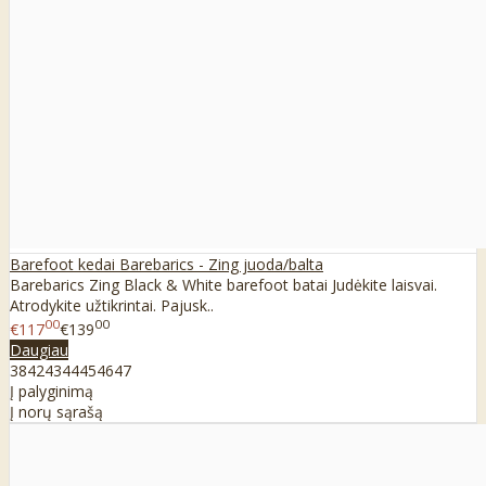
Barefoot kedai Barebarics - Zing juoda/balta
Barebarics Zing Black & White barefoot batai Judėkite laisvai.
Atrodykite užtikrintai. Pajusk..
00
00
€117
€139
Daugiau
38
42
43
44
45
46
47
Į palyginimą
Į norų sąrašą