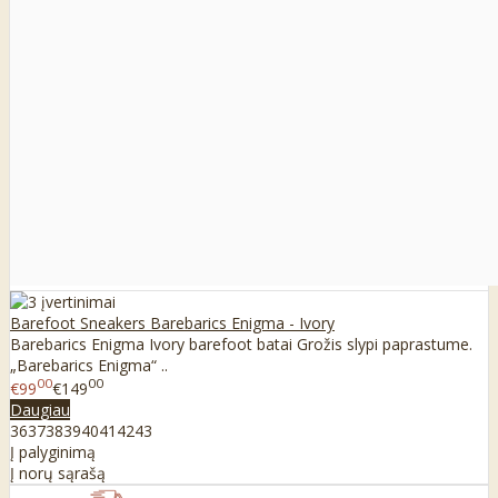
Barefoot Sneakers Barebarics Enigma - Ivory
Barebarics Enigma Ivory barefoot batai Grožis slypi paprastume.
„Barebarics Enigma“ ..
00
00
€99
€149
Daugiau
36
37
38
39
40
41
42
43
Į palyginimą
Į norų sąrašą