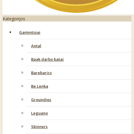
Kategorijos
Gamintojai
Antal
Baak darbo batai
Barebarics
Be Lenka
Groundies
Leguano
Skinners