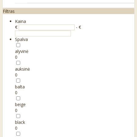
Filtras
Kaina
€
- €
Spalva
alyvinė
0
auksinė
0
balta
0
beige
0
black
0