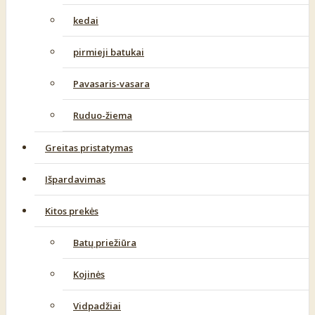
kedai
pirmieji batukai
Pavasaris-vasara
Ruduo-žiema
Greitas pristatymas
Išpardavimas
Kitos prekės
Batų priežiūra
Kojinės
Vidpadžiai