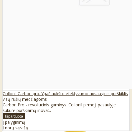
Collonil Carbon pro. Ypač aukšto efektyvumo apsauginis purškiklis
visų rūšių medžiagoms
Carbon Pro - revoliucinis gaminys. Collonil pirmoji pasaulyje
sukūrė purškiamą inovat..
Į palyginimą
Į norų sąrašą