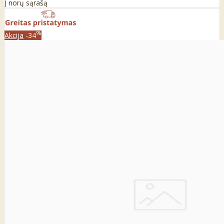
Į norų sąrašą
%
Akcija
-34