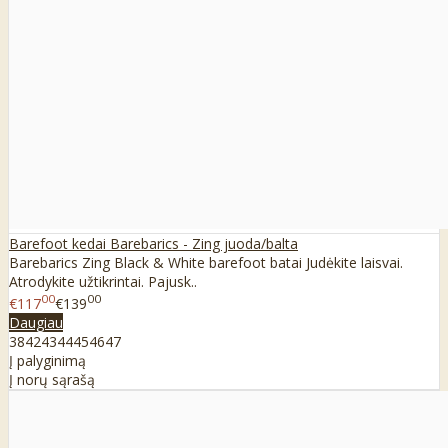
Barefoot kedai Barebarics - Zing juoda/balta
Barebarics Zing Black & White barefoot batai Judėkite laisvai.
Atrodykite užtikrintai. Pajusk..
00
00
€117
€139
Daugiau
38
42
43
44
45
46
47
Į palyginimą
Į norų sąrašą