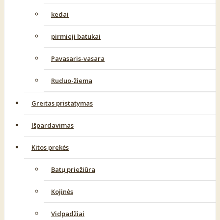
kedai
pirmieji batukai
Pavasaris-vasara
Ruduo-žiema
Greitas pristatymas
Išpardavimas
Kitos prekės
Batų priežiūra
Kojinės
Vidpadžiai