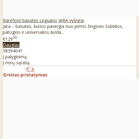
Barefoot basutės Leguano JARA vyšninė
Jara – basutės, kurios pavergia nuo pirmo žingsnio Subtilios,
patogios ir universalios &nda..
00
€129
Daugiau
38
39
40
41
Į palyginimą
Į norų sąrašą