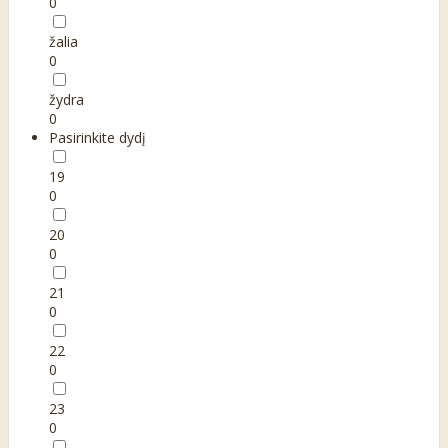
0
žalia
0
žydra
0
Pasirinkite dydį
19
0
20
0
21
0
22
0
23
0