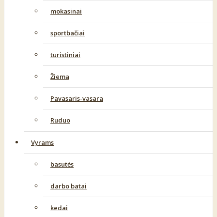
mokasinai
sportbačiai
turistiniai
Žiema
Pavasaris-vasara
Ruduo
Vyrams
basutės
darbo batai
kedai