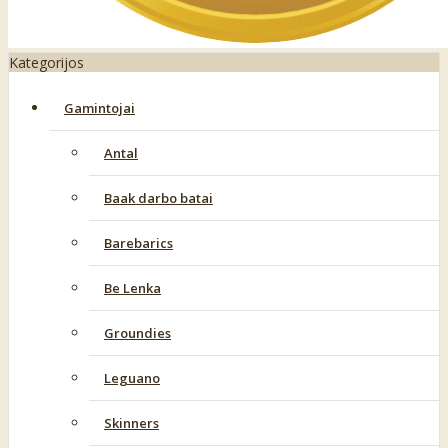
Kategorijos
Gamintojai
Antal
Baak darbo batai
Barebarics
Be Lenka
Groundies
Leguano
Skinners