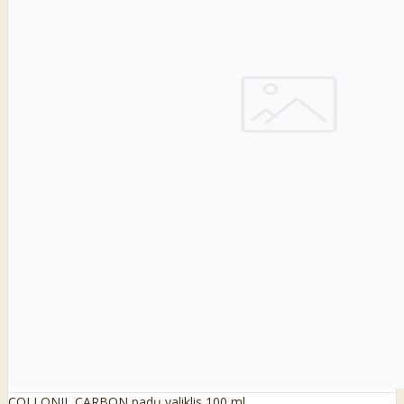
COLLONIL CARBON padų valiklis 100 ml