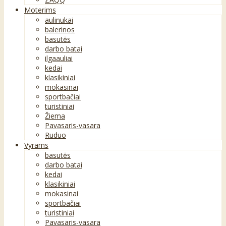
Moterims
aulinukai
balerinos
basutės
darbo batai
ilgaauliai
kedai
klasikiniai
mokasinai
sportbačiai
turistiniai
Žiema
Pavasaris-vasara
Ruduo
Vyrams
basutės
darbo batai
kedai
klasikiniai
mokasinai
sportbačiai
turistiniai
Pavasaris-vasara