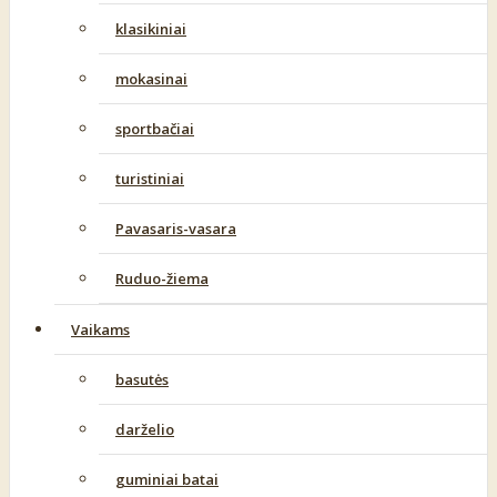
klasikiniai
mokasinai
sportbačiai
turistiniai
Pavasaris-vasara
Ruduo-žiema
Vaikams
basutės
darželio
guminiai batai