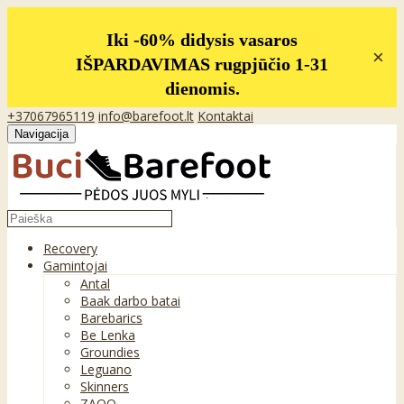
Iki -60% didysis vasaros
×
IŠPARDAVIMAS rugpjūčio 1-31
dienomis.
+37067965119
info@barefoot.lt
Kontaktai
Navigacija
Recovery
Gamintojai
Antal
Baak darbo batai
Barebarics
Be Lenka
Groundies
Leguano
Skinners
ZAQQ