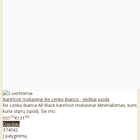
Barefoot mokasinai Be Lenka Bianca - visiškai juoda
Be Lenka Bianca All Black barefoot mokasinai Minimalizmas, kuris
kuria stiprų įspūdį. Šie mo..
00
00
€85
€131
Daugiau
37
40
42
Į palyginimą