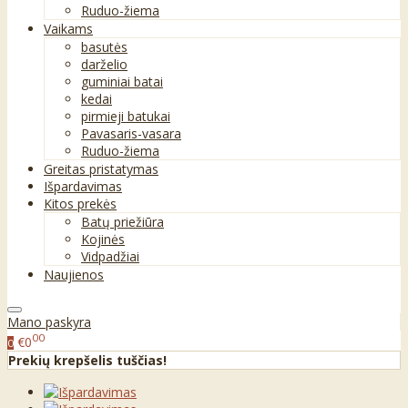
Ruduo-žiema
Vaikams
basutės
darželio
guminiai batai
kedai
pirmieji batukai
Pavasaris-vasara
Ruduo-žiema
Greitas pristatymas
Išpardavimas
Kitos prekės
Batų priežiūra
Kojinės
Vidpadžiai
Naujienos
Mano paskyra
00
€0
0
Prekių krepšelis tuščias!