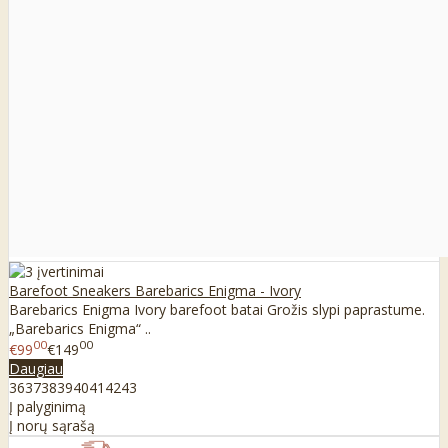
Barefoot Sneakers Barebarics Enigma - Ivory
Barebarics Enigma Ivory barefoot batai Grožis slypi paprastume.
„Barebarics Enigma“ ..
00
00
€99
€149
Daugiau
36
37
38
39
40
41
42
43
Į palyginimą
Į norų sąrašą