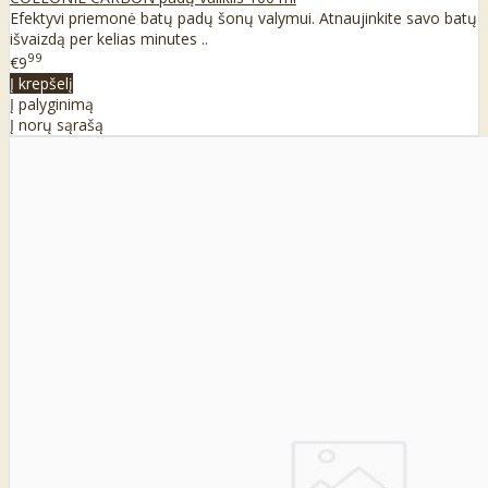
Efektyvi priemonė batų padų šonų valymui. Atnaujinkite savo batų
išvaizdą per kelias minutes ..
99
€9
Į krepšelį
Į palyginimą
Į norų sąrašą