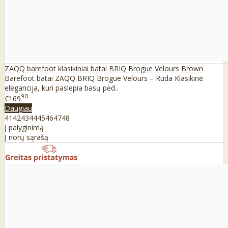
ZAQQ barefoot klasikiniai batai BRIQ Brogue Velours Brown
Barefoot batai ZAQQ BRIQ Brogue Velours – Ruda Klasikinė
elegancija, kuri paslepia basų pėd..
90
€169
Daugiau
41
42
43
44
45
46
47
48
Į palyginimą
Į norų sąrašą