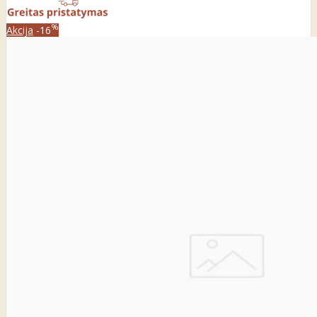
%
Akcija
-16