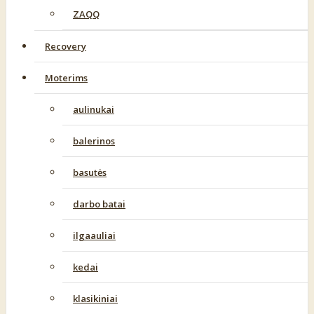
ZAQQ
Recovery
Moterims
aulinukai
balerinos
basutės
darbo batai
ilgaauliai
kedai
klasikiniai