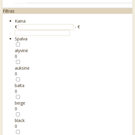
Filtras
Kaina
€
- €
Spalva
alyvinė
0
auksinė
0
balta
0
beige
0
black
0