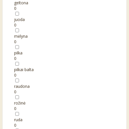
geltona
0
juoda
0
mėlyna
0
pilka
0
pilkai balta
0
raudona
0
rožinė
0
ruda
0