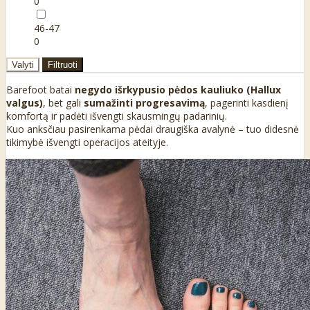
0
46-47
0
Valyti
Filtruoti
Barefoot batai
negydo išrkypusio pėdos kauliuko (Hallux
valgus)
, bet gali
sumažinti progresavimą
, pagerinti kasdienį
komfortą ir padėti išvengti skausmingų padarinių.
Kuo anksčiau pasirenkama pėdai draugiška avalynė – tuo didesnė
tikimybė išvengti operacijos ateityje.