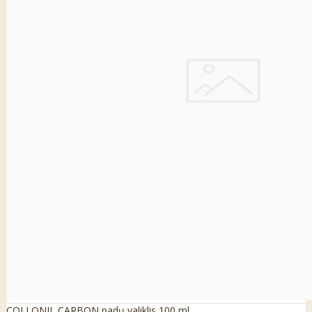
COLLONIL CARBON padų valiklis 100 ml