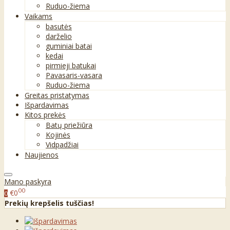
Ruduo-žiema
Vaikams
basutės
darželio
guminiai batai
kedai
pirmieji batukai
Pavasaris-vasara
Ruduo-žiema
Greitas pristatymas
Išpardavimas
Kitos prekės
Batų priežiūra
Kojinės
Vidpadžiai
Naujienos
Mano paskyra
00
€0
0
Prekių krepšelis tuščias!