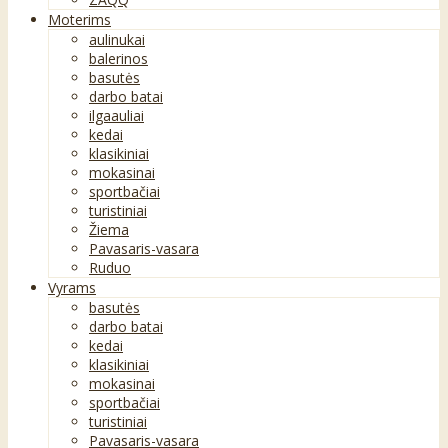
Moterims
aulinukai
balerinos
basutės
darbo batai
ilgaauliai
kedai
klasikiniai
mokasinai
sportbačiai
turistiniai
Žiema
Pavasaris-vasara
Ruduo
Vyrams
basutės
darbo batai
kedai
klasikiniai
mokasinai
sportbačiai
turistiniai
Pavasaris-vasara