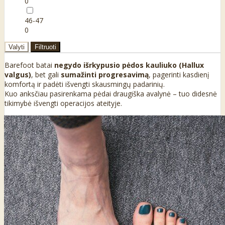
0
46-47
0
Valyti
Filtruoti
Barefoot batai
negydo išrkypusio pėdos kauliuko (Hallux
valgus)
, bet gali
sumažinti progresavimą
, pagerinti kasdienį
komfortą ir padėti išvengti skausmingų padarinių.
Kuo anksčiau pasirenkama pėdai draugiška avalynė – tuo didesnė
tikimybė išvengti operacijos ateityje.