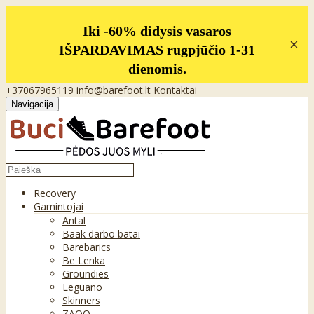
Iki -60% didysis vasaros
×
IŠPARDAVIMAS rugpjūčio 1-31
dienomis.
+37067965119
info@barefoot.lt
Kontaktai
Navigacija
Recovery
Gamintojai
Antal
Baak darbo batai
Barebarics
Be Lenka
Groundies
Leguano
Skinners
ZAQQ