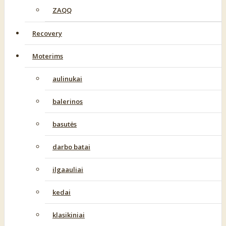
ZAQQ
Recovery
Moterims
aulinukai
balerinos
basutės
darbo batai
ilgaauliai
kedai
klasikiniai