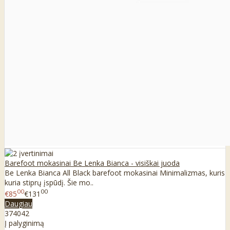
Barefoot mokasinai Be Lenka Bianca - visiškai juoda
Be Lenka Bianca All Black barefoot mokasinai Minimalizmas, kuris
kuria stiprų įspūdį. Šie mo..
00
00
€85
€131
Daugiau
37
40
42
Į palyginimą