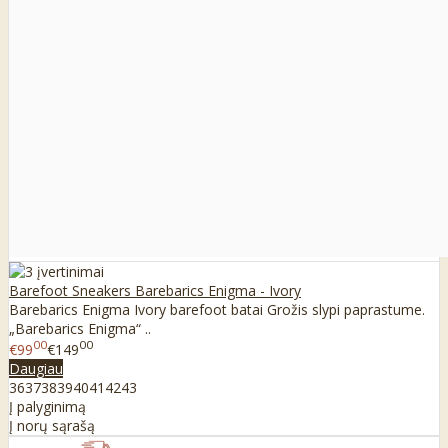
Barefoot Sneakers Barebarics Enigma - Ivory
Barebarics Enigma Ivory barefoot batai Grožis slypi paprastume.
„Barebarics Enigma“ ..
00
00
€99
€149
Daugiau
36
37
38
39
40
41
42
43
Į palyginimą
Į norų sąrašą