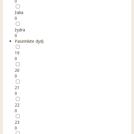
0
žalia
0
žydra
0
Pasirinkite dydį
19
0
20
0
21
0
22
0
23
0