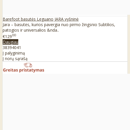
Barefoot basutės Leguano JARA vyšninė
Jara – basutės, kurios pavergia nuo pirmo žingsnio Subtilios,
patogios ir universalios &nda..
00
€129
Daugiau
38
39
40
41
Į palyginimą
Į norų sąrašą