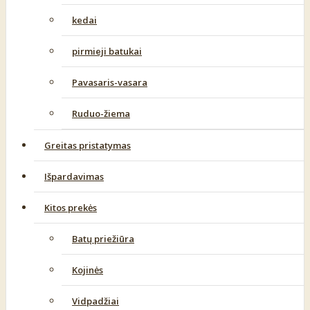
kedai
pirmieji batukai
Pavasaris-vasara
Ruduo-žiema
Greitas pristatymas
Išpardavimas
Kitos prekės
Batų priežiūra
Kojinės
Vidpadžiai