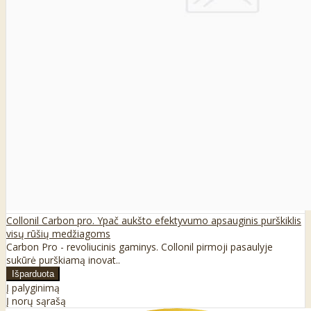
Collonil Carbon pro. Ypač aukšto efektyvumo apsauginis purškiklis
visų rūšių medžiagoms
Carbon Pro - revoliucinis gaminys. Collonil pirmoji pasaulyje
sukūrė purškiamą inovat..
Į palyginimą
Į norų sąrašą