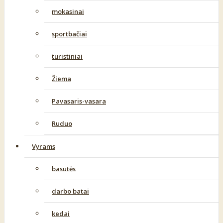
mokasinai
sportbačiai
turistiniai
Žiema
Pavasaris-vasara
Ruduo
Vyrams
basutės
darbo batai
kedai