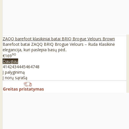
ZAQQ barefoot klasikiniai batai BRIQ Brogue Velours Brown
Barefoot batai ZAQQ BRIQ Brogue Velours – Ruda Klasikinė
elegancija, kuri paslepia basų pėd..
90
€169
Daugiau
41
42
43
44
45
46
47
48
Į palyginimą
Į norų sąrašą