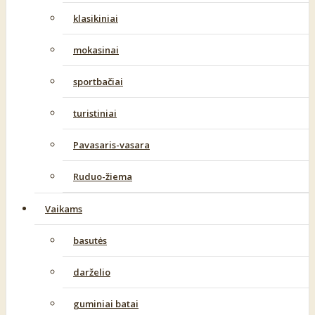
klasikiniai
mokasinai
sportbačiai
turistiniai
Pavasaris-vasara
Ruduo-žiema
Vaikams
basutės
darželio
guminiai batai