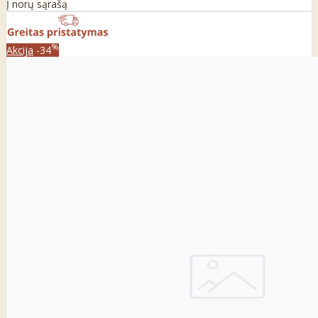
Į norų sąrašą
%
Akcija
-34