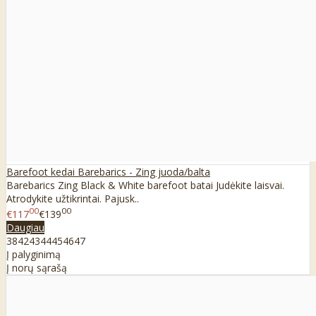
Barefoot kedai Barebarics - Zing juoda/balta
Barebarics Zing Black & White barefoot batai Judėkite laisvai.
Atrodykite užtikrintai. Pajusk..
00
00
€117
€139
Daugiau
38
42
43
44
45
46
47
Į palyginimą
Į norų sąrašą