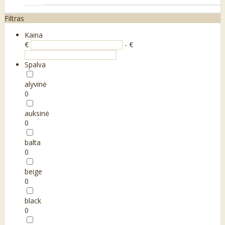
Filtras
Kaina
€
- €
Spalva
alyvinė
0
auksinė
0
balta
0
beige
0
black
0