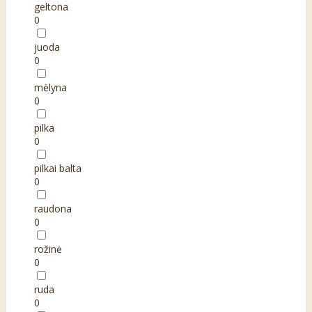
geltona
0
juoda
0
mėlyna
0
pilka
0
pilkai balta
0
raudona
0
rožinė
0
ruda
0