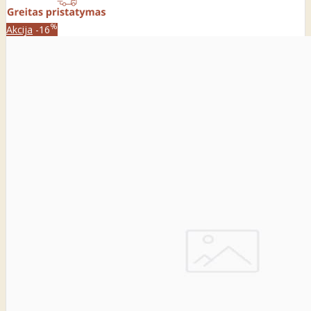
%
Akcija
-16