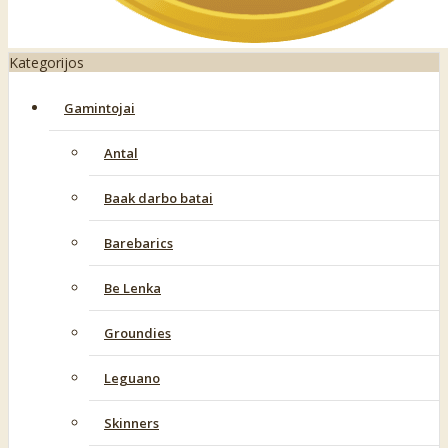
Kategorijos
Gamintojai
Antal
Baak darbo batai
Barebarics
Be Lenka
Groundies
Leguano
Skinners