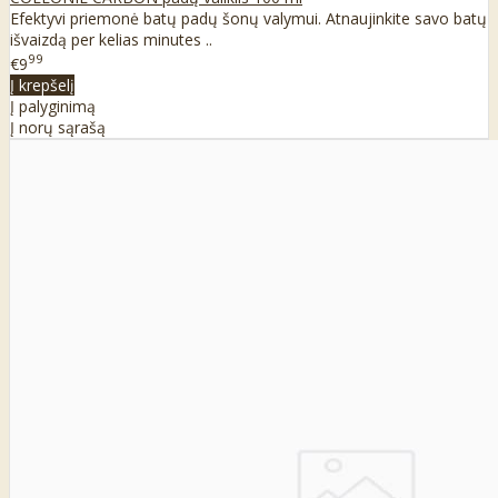
Efektyvi priemonė batų padų šonų valymui. Atnaujinkite savo batų
išvaizdą per kelias minutes ..
99
€9
Į krepšelį
Į palyginimą
Į norų sąrašą