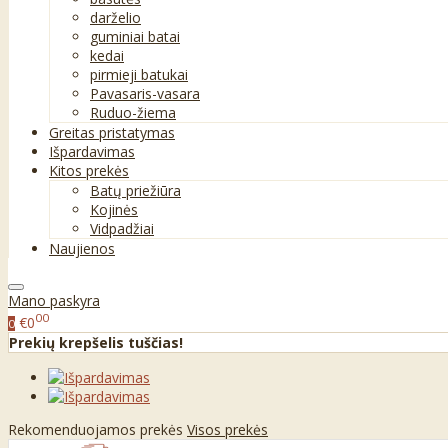
darželio
guminiai batai
kedai
pirmieji batukai
Pavasaris-vasara
Ruduo-žiema
Greitas pristatymas
Išpardavimas
Kitos prekės
Batų priežiūra
Kojinės
Vidpadžiai
Naujienos
Mano paskyra
00
€0
0
Prekių krepšelis tuščias!
Rekomenduojamos prekės
Visos prekės