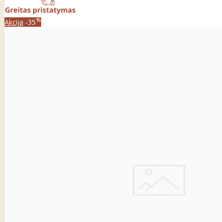
%
Akcija
-35