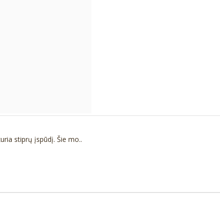
ia stiprų įspūdį. Šie mo..