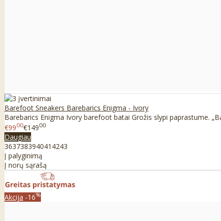
Barefoot Sneakers Barebarics Enigma - Ivory
Barebarics Enigma Ivory barefoot batai Grožis slypi paprastume. „Ba
00
00
€99
€149
Daugiau
36
37
38
39
40
41
42
43
Į palyginimą
Į norų sąrašą
%
Akcija
-16