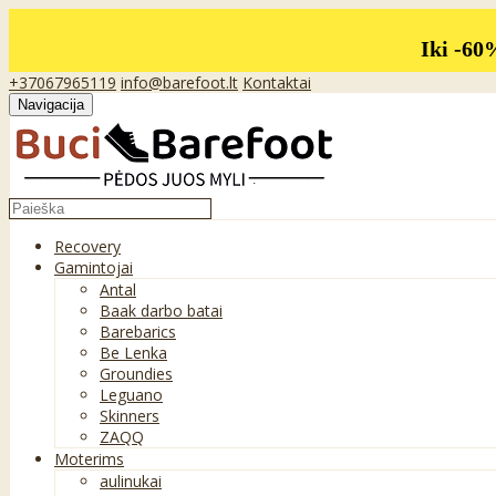
Iki -60
+37067965119
info@barefoot.lt
Kontaktai
Navigacija
Recovery
Gamintojai
Antal
Baak darbo batai
Barebarics
Be Lenka
Groundies
Leguano
Skinners
ZAQQ
Moterims
aulinukai