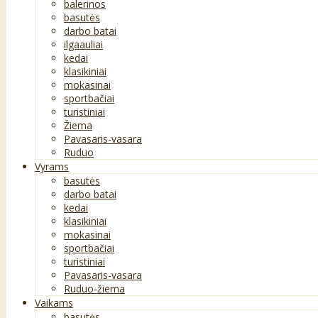
balerinos
basutės
darbo batai
ilgaauliai
kedai
klasikiniai
mokasinai
sportbačiai
turistiniai
Žiema
Pavasaris-vasara
Ruduo
Vyrams
basutės
darbo batai
kedai
klasikiniai
mokasinai
sportbačiai
turistiniai
Pavasaris-vasara
Ruduo-žiema
Vaikams
basutės