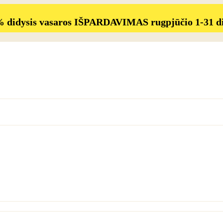
% didysis vasaros IŠPARDAVIMAS rugpjūčio 1-31 d