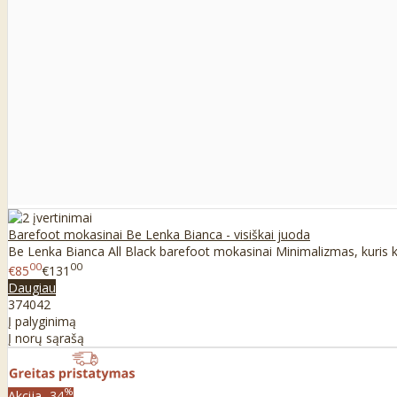
Barefoot mokasinai Be Lenka Bianca - visiškai juoda
Be Lenka Bianca All Black barefoot mokasinai Minimalizmas, kuris kur
00
00
€85
€131
Daugiau
37
40
42
Į palyginimą
Į norų sąrašą
%
Akcija
-34