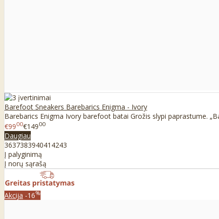
Barefoot Sneakers Barebarics Enigma - Ivory
Barebarics Enigma Ivory barefoot batai Grožis slypi paprastume. „Ba
00
00
€99
€149
Daugiau
36
37
38
39
40
41
42
43
Į palyginimą
Į norų sąrašą
%
Akcija
-16