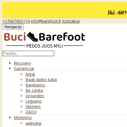
Iki -60
+37067965119
info@barefoot.lt
Kontaktai
Navigacija
Recovery
Gamintojai
Antal
Baak darbo batai
Barebarics
Be Lenka
Groundies
Leguano
Skinners
ZAQQ
Moterims
aulinukai