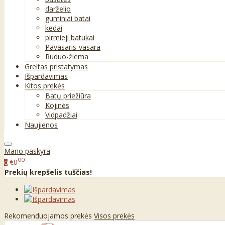
darželio
guminiai batai
kedai
pirmieji batukai
Pavasaris-vasara
Ruduo-žiema
Greitas pristatymas
Išpardavimas
Kitos prekės
Batų priežiūra
Kojinės
Vidpadžiai
Naujienos
Mano paskyra
00
€0
0
Prekių krepšelis tuščias!
Rekomenduojamos prekės
Visos prekės