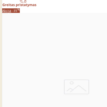
%
Akcija
-35