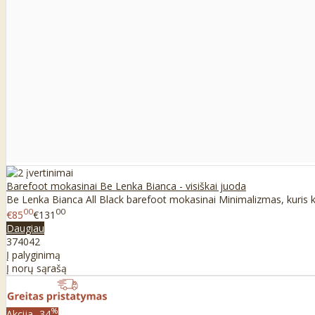
Barefoot mokasinai Be Lenka Bianca - visiškai juoda
Be Lenka Bianca All Black barefoot mokasinai Minimalizmas, kuris kur
00
00
€85
€131
Daugiau
37
40
42
Į palyginimą
Į norų sąrašą
%
Akcija
-34