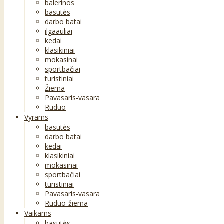
balerinos
basutės
darbo batai
ilgaauliai
kedai
klasikiniai
mokasinai
sportbačiai
turistiniai
Žiema
Pavasaris-vasara
Ruduo
Vyrams
basutės
darbo batai
kedai
klasikiniai
mokasinai
sportbačiai
turistiniai
Pavasaris-vasara
Ruduo-žiema
Vaikams
basutės