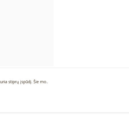
ia stiprų įspūdį. Šie mo..