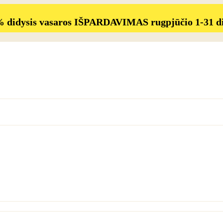
% didysis vasaros IŠPARDAVIMAS rugpjūčio 1-31 d