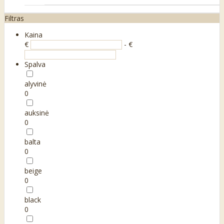
Filtras
Kaina
€
- €
Spalva
alyvinė
0
auksinė
0
balta
0
beige
0
black
0