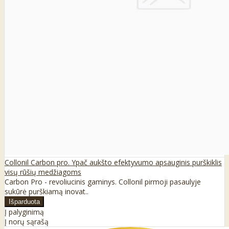
Collonil Carbon pro. Ypač aukšto efektyvumo apsauginis purškiklis
visų rūšių medžiagoms
Carbon Pro - revoliucinis gaminys. Collonil pirmoji pasaulyje
sukūrė purškiamą inovat..
Į palyginimą
Į norų sąrašą