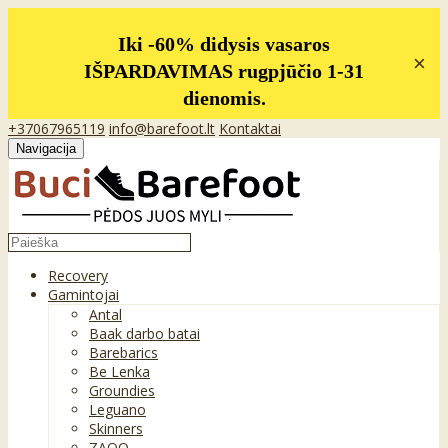
Iki -60% didysis vasaros
×
IŠPARDAVIMAS rugpjūčio 1-31
dienomis.
+37067965119
info@barefoot.lt
Kontaktai
Navigacija
Recovery
Gamintojai
Antal
Baak darbo batai
Barebarics
Be Lenka
Groundies
Leguano
Skinners
ZAQQ