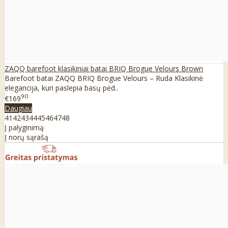
ZAQQ barefoot klasikiniai batai BRIQ Brogue Velours Brown
Barefoot batai ZAQQ BRIQ Brogue Velours – Ruda Klasikinė
elegancija, kuri paslepia basų pėd..
90
€169
Daugiau
41
42
43
44
45
46
47
48
Į palyginimą
Į norų sąrašą