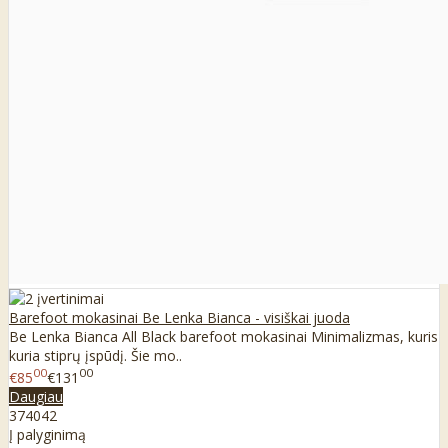
Barefoot mokasinai Be Lenka Bianca - visiškai juoda
Be Lenka Bianca All Black barefoot mokasinai Minimalizmas, kuris
kuria stiprų įspūdį. Šie mo..
00
00
€85
€131
Daugiau
37
40
42
Į palyginimą