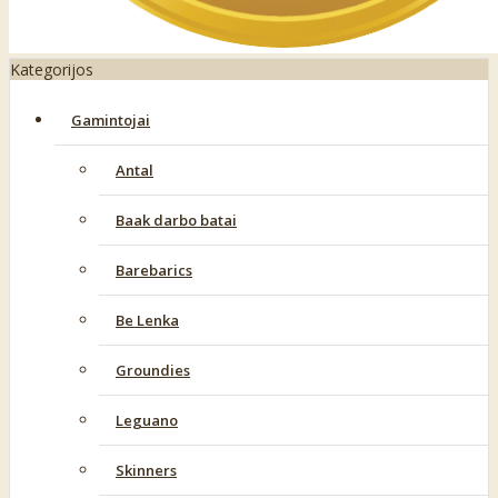
Kategorijos
Gamintojai
Antal
Baak darbo batai
Barebarics
Be Lenka
Groundies
Leguano
Skinners