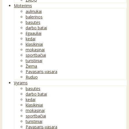
Moterims
aulinukai
balerinos
basutės
darbo batai
ilgaauliai
kedai
klasikiniai
mokasinai
sportbačiai
turistiniai
Žiema
Pavasaris-vasara
Ruduo
Vyrams
basutės
darbo batai
kedai
klasikiniai
mokasinai
sportbačiai
turistiniai
Pavasaris-vasara