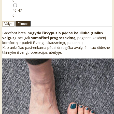
0
46-47
0
Valyti
Filtruoti
Barefoot batai
negydo išrkypusio pėdos kauliuko (Hallux
valgus)
, bet gali
sumažinti progresavimą
, pagerinti kasdienį
komfortą ir padėti išvengti skausmingų padarinių.
Kuo anksčiau pasirenkama pėdai draugiška avalynė – tuo didesnė
tikimybė išvengti operacijos ateityje.