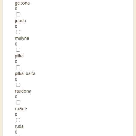
geltona
0
juoda
0
mėlyna
0
pilka
0
pilkai balta
0
raudona
0
rožinė
0
ruda
0