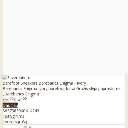
Barefoot Sneakers Barebarics Enigma - Ivory
Barebarics Enigma Ivory barefoot batai Grožis slypi paprastume.
„Barebarics Enigma“ ..
00
00
€99
€149
Daugiau
36
37
38
39
40
41
42
43
Į palyginimą
Į norų sąrašą