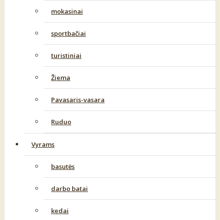
mokasinai
sportbačiai
turistiniai
Žiema
Pavasaris-vasara
Ruduo
Vyrams
basutės
darbo batai
kedai