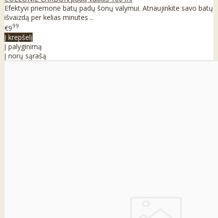
Efektyvi priemonė batų padų šonų valymui. Atnaujinkite savo batų
išvaizdą per kelias minutes ..
99
€9
Į krepšelį
Į palyginimą
Į norų sąrašą