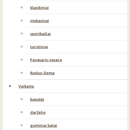
klasikiniai
mokasinai
sportbačiai
turistiniai
Pavasaris-vasara
Ruduo-žiema
Vaikams
basutės
darželio
guminiai batai