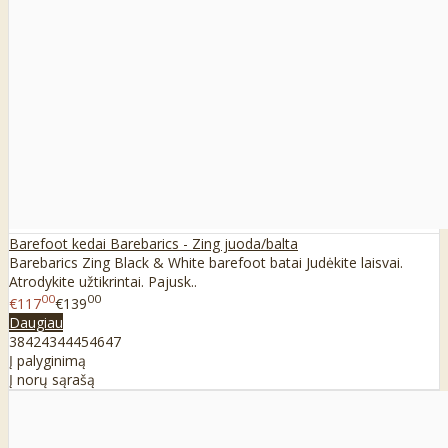
Barefoot kedai Barebarics - Zing juoda/balta
Barebarics Zing Black & White barefoot batai Judėkite laisvai.
Atrodykite užtikrintai. Pajusk..
00
00
€117
€139
Daugiau
38
42
43
44
45
46
47
Į palyginimą
Į norų sąrašą