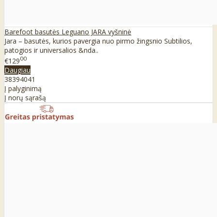
Barefoot basutės Leguano JARA vyšninė
Jara – basutės, kurios pavergia nuo pirmo žingsnio Subtilios,
patogios ir universalios &nda..
00
€129
Daugiau
38
39
40
41
Į palyginimą
Į norų sąrašą