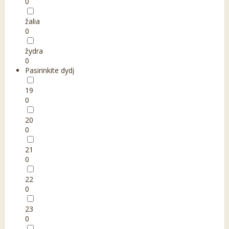
0
žalia
0
žydra
0
Pasirinkite dydį
19
0
20
0
21
0
22
0
23
0