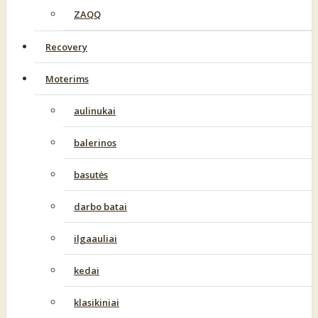
ZAQQ
Recovery
Moterims
aulinukai
balerinos
basutės
darbo batai
ilgaauliai
kedai
klasikiniai