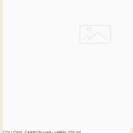
COLLONIL CARBON padų valiklis 100 ml