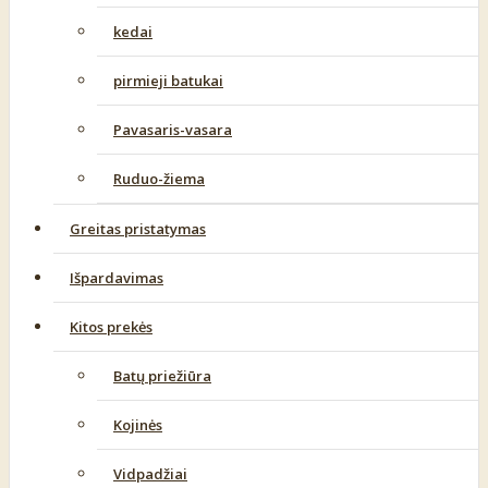
kedai
pirmieji batukai
Pavasaris-vasara
Ruduo-žiema
Greitas pristatymas
Išpardavimas
Kitos prekės
Batų priežiūra
Kojinės
Vidpadžiai