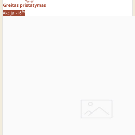
%
Akcija
-16