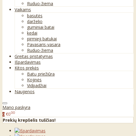
Ruduo-žiema
Vaikams
basutės
darželio
guminiai batai
kedai
pirmieji batukai
Pavasaris-vasara
Ruduo-žiema
Greitas pristatymas
Išpardavimas
Kitos prekės
Batų priežiūra
Kojinės
Vidpadžiai
Naujienos
Mano paskyra
00
€0
0
Prekių krepšelis tuščias!