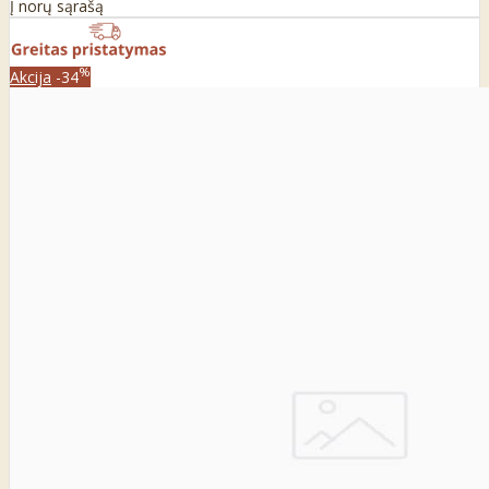
Į norų sąrašą
%
Akcija
-34