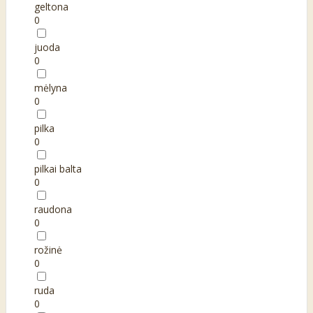
geltona
0
juoda
0
mėlyna
0
pilka
0
pilkai balta
0
raudona
0
rožinė
0
ruda
0