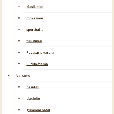
klasikiniai
mokasinai
sportbačiai
turistiniai
Pavasaris-vasara
Ruduo-žiema
Vaikams
basutės
darželio
guminiai batai