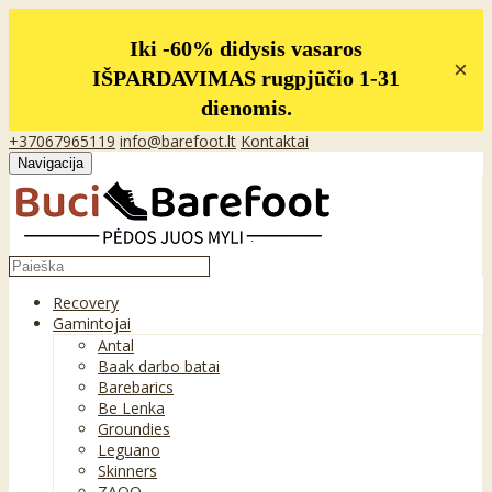
Iki -60% didysis vasaros
×
IŠPARDAVIMAS rugpjūčio 1-31
dienomis.
+37067965119
info@barefoot.lt
Kontaktai
Navigacija
Recovery
Gamintojai
Antal
Baak darbo batai
Barebarics
Be Lenka
Groundies
Leguano
Skinners
ZAQQ