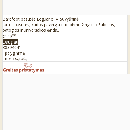
Barefoot basutės Leguano JARA vyšninė
Jara – basutės, kurios pavergia nuo pirmo žingsnio Subtilios,
patogios ir universalios &nda..
00
€129
Daugiau
38
39
40
41
Į palyginimą
Į norų sąrašą