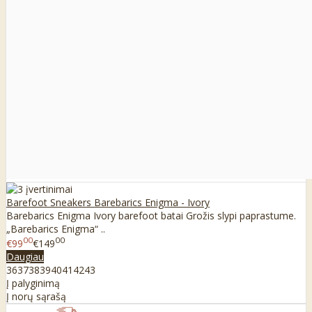
Barefoot Sneakers Barebarics Enigma - Ivory
Barebarics Enigma Ivory barefoot batai Grožis slypi paprastume.
„Barebarics Enigma“ ..
00
00
€99
€149
Daugiau
36
37
38
39
40
41
42
43
Į palyginimą
Į norų sąrašą