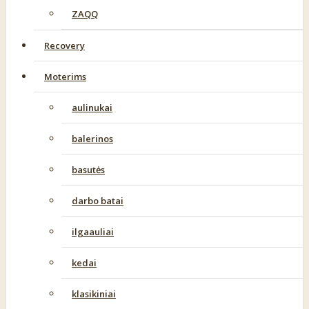
ZAQQ
Recovery
Moterims
aulinukai
balerinos
basutės
darbo batai
ilgaauliai
kedai
klasikiniai