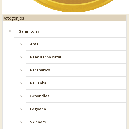
Kategorijos
Gamintojai
Antal
Baak darbo batai
Barebarics
Be Lenka
Groundies
Leguano
Skinners