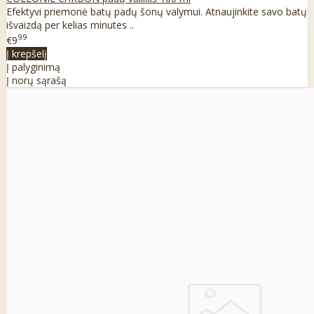
Efektyvi priemonė batų padų šonų valymui. Atnaujinkite savo batų
išvaizdą per kelias minutes ..
99
€9
Į krepšelį
Į palyginimą
Į norų sąrašą