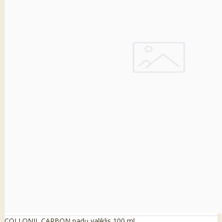
COLLONIL CARBON padų valiklis 100 ml