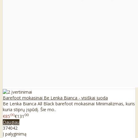
Barefoot mokasinai Be Lenka Bianca - visiškai juoda
Be Lenka Bianca All Black barefoot mokasinai Minimalizmas, kuris
kuria stiprų įspūdį. Šie mo..
00
00
€85
€131
Daugiau
37
40
42
Į palyginimą