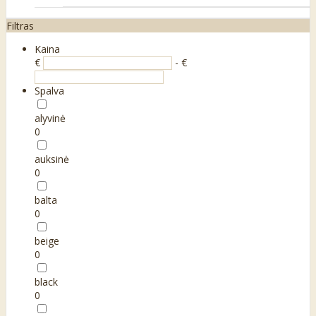
Filtras
Kaina
€
- €
Spalva
alyvinė
0
auksinė
0
balta
0
beige
0
black
0