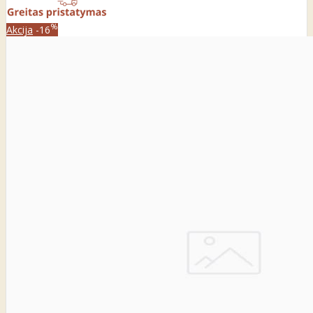
%
Akcija
-16