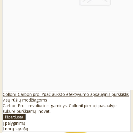
Collonil Carbon pro. Ypač aukšto efektyvumo apsauginis purškiklis
visų rūšių medžiagoms
Carbon Pro - revoliucinis gaminys. Collonil pirmoji pasaulyje
sukūrė purškiamą inovat..
Į palyginimą
Į norų sąrašą