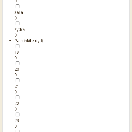
0
žalia
0
žydra
0
Pasirinkite dydį
19
0
20
0
21
0
22
0
23
0