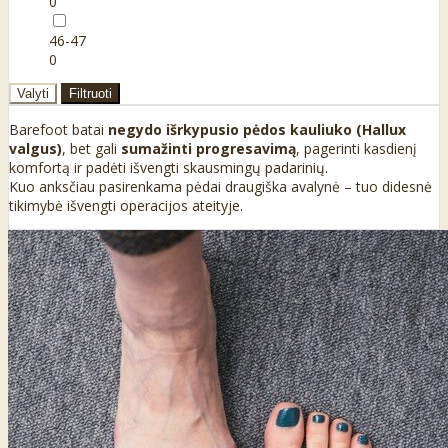
0
46-47
0
Valyti
Filtruoti
Barefoot batai
negydo išrkypusio pėdos kauliuko (Hallux
valgus)
, bet gali
sumažinti progresavimą
, pagerinti kasdienį
komfortą ir padėti išvengti skausmingų padarinių.
Kuo anksčiau pasirenkama pėdai draugiška avalynė – tuo didesnė
tikimybė išvengti operacijos ateityje.