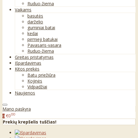
Ruduo-žiema
Vaikams
basutės
darželio
guminiai batai
kedai
pirmieji batukai
Pavasaris-vasara
Ruduo-žiema
Greitas pristatymas
Išpardavimas
Kitos prekės
Batų priežiūra
Kojinės
Vidpadžiai
Naujienos
Mano paskyra
00
€0
0
Prekių krepšelis tuščias!