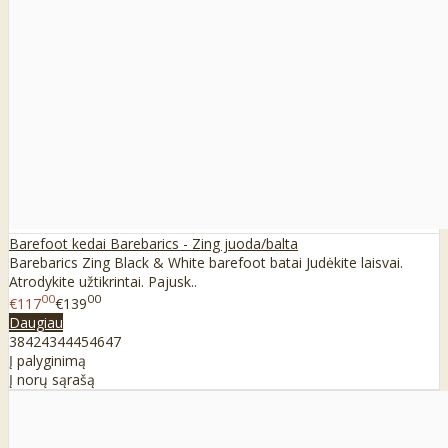
Barefoot kedai Barebarics - Zing juoda/balta
Barebarics Zing Black & White barefoot batai Judėkite laisvai.
Atrodykite užtikrintai. Pajusk..
00
00
€117
€139
Daugiau
38
42
43
44
45
46
47
Į palyginimą
Į norų sąrašą