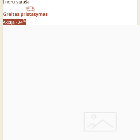
Į norų sąrašą
%
Akcija
-34