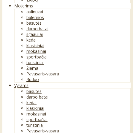
Moterims
aulinukai
balerinos
basutės
darbo batai
ilgaauliai
kedai
klasikiniai
mokasinai
sportbačiai
turistiniai
Žiema
Pavasaris-vasara
Ruduo
Vyrams
basutės
darbo batai
kedai
klasikiniai
mokasinai
sportbačiai
turistiniai
Pavasaris-vasara