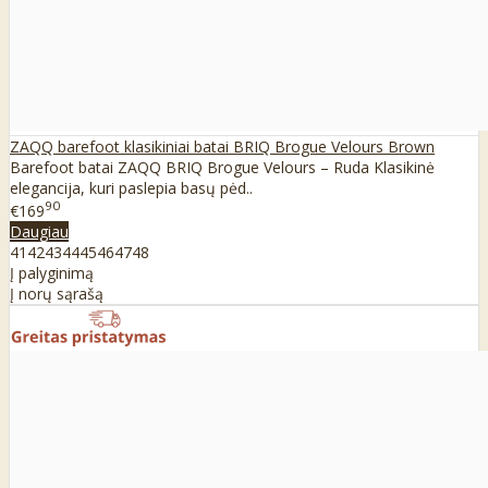
ZAQQ barefoot klasikiniai batai BRIQ Brogue Velours Brown
Barefoot batai ZAQQ BRIQ Brogue Velours – Ruda Klasikinė
elegancija, kuri paslepia basų pėd..
90
€169
Daugiau
41
42
43
44
45
46
47
48
Į palyginimą
Į norų sąrašą