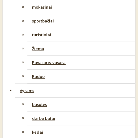
mokasinai
sportbačiai
turistiniai
Žiema
Pavasaris-vasara
Ruduo
Vyrams
basutės
darbo batai
kedai