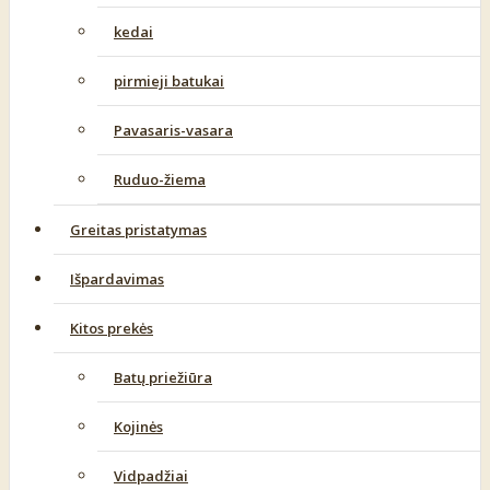
kedai
pirmieji batukai
Pavasaris-vasara
Ruduo-žiema
Greitas pristatymas
Išpardavimas
Kitos prekės
Batų priežiūra
Kojinės
Vidpadžiai