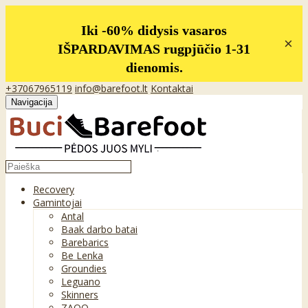
Iki -60% didysis vasaros
×
IŠPARDAVIMAS rugpjūčio 1-31
dienomis.
+37067965119
info@barefoot.lt
Kontaktai
Navigacija
Recovery
Gamintojai
Antal
Baak darbo batai
Barebarics
Be Lenka
Groundies
Leguano
Skinners
ZAQQ