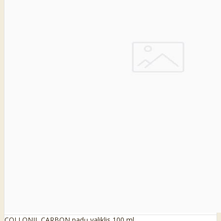
COLLONIL CARBON padų valiklis 100 ml