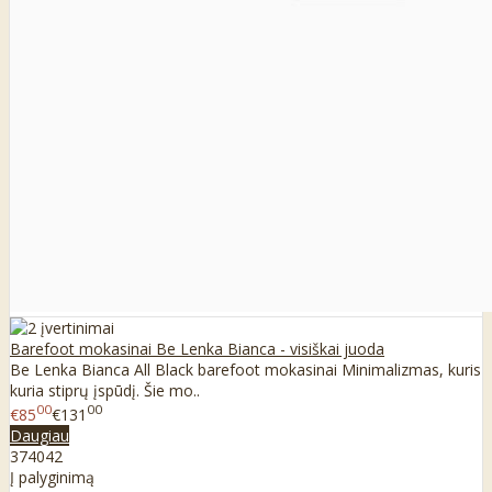
Barefoot mokasinai Be Lenka Bianca - visiškai juoda
Be Lenka Bianca All Black barefoot mokasinai Minimalizmas, kuris
kuria stiprų įspūdį. Šie mo..
00
00
€85
€131
Daugiau
37
40
42
Į palyginimą