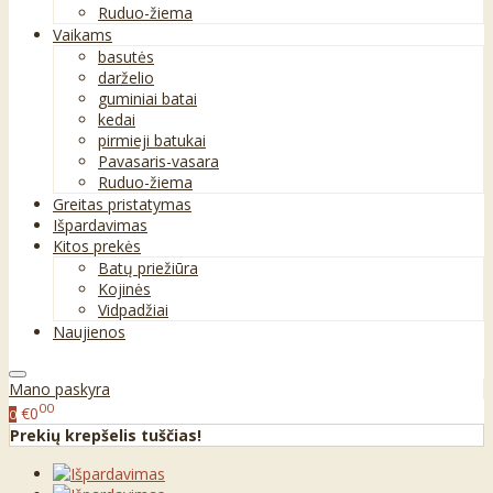
Ruduo-žiema
Vaikams
basutės
darželio
guminiai batai
kedai
pirmieji batukai
Pavasaris-vasara
Ruduo-žiema
Greitas pristatymas
Išpardavimas
Kitos prekės
Batų priežiūra
Kojinės
Vidpadžiai
Naujienos
Mano paskyra
00
€0
0
Prekių krepšelis tuščias!