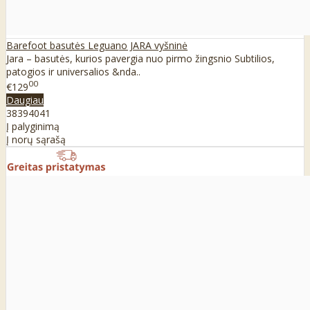
Barefoot basutės Leguano JARA vyšninė
Jara – basutės, kurios pavergia nuo pirmo žingsnio Subtilios,
patogios ir universalios &nda..
00
€129
Daugiau
38
39
40
41
Į palyginimą
Į norų sąrašą