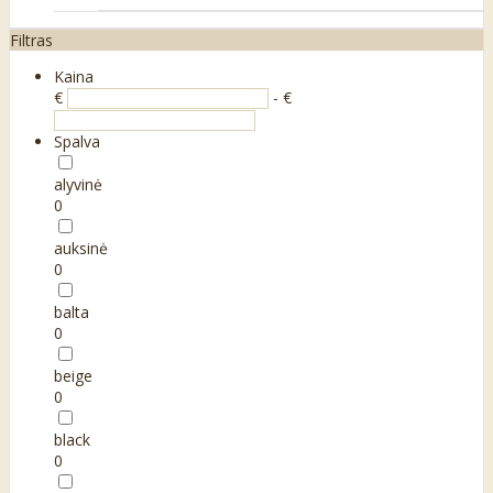
Filtras
Kaina
€
- €
Spalva
alyvinė
0
auksinė
0
balta
0
beige
0
black
0