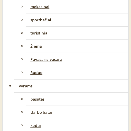
mokasinai
sportbačiai
turistiniai
Žiema
Pavasaris-vasara
Ruduo
Vyrams
basutės
darbo batai
kedai