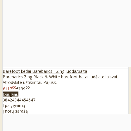
Barefoot kedai Barebarics - Zing juoda/balta
Barebarics Zing Black & White barefoot batai Judėkite laisvai.
Atrodykite užtikrintai. Pajusk..
00
00
€117
€139
Daugiau
38
42
43
44
45
46
47
Į palyginimą
Į norų sąrašą