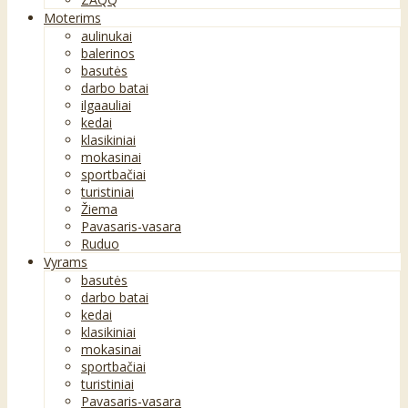
Moterims
aulinukai
balerinos
basutės
darbo batai
ilgaauliai
kedai
klasikiniai
mokasinai
sportbačiai
turistiniai
Žiema
Pavasaris-vasara
Ruduo
Vyrams
basutės
darbo batai
kedai
klasikiniai
mokasinai
sportbačiai
turistiniai
Pavasaris-vasara