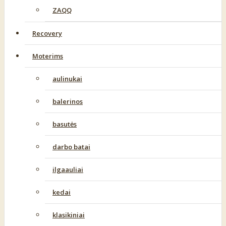
ZAQQ
Recovery
Moterims
aulinukai
balerinos
basutės
darbo batai
ilgaauliai
kedai
klasikiniai