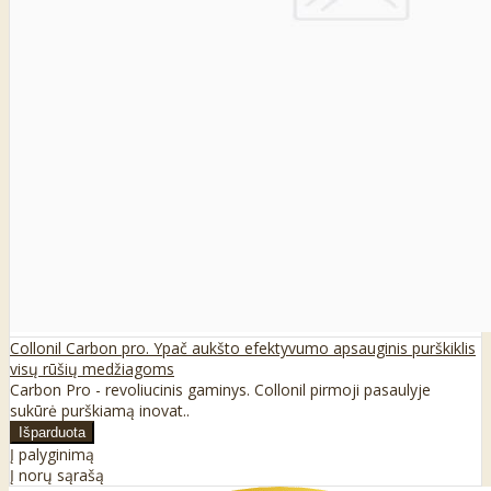
Collonil Carbon pro. Ypač aukšto efektyvumo apsauginis purškiklis
visų rūšių medžiagoms
Carbon Pro - revoliucinis gaminys. Collonil pirmoji pasaulyje
sukūrė purškiamą inovat..
Į palyginimą
Į norų sąrašą