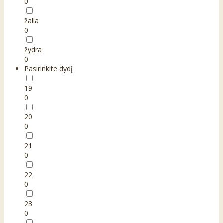
0
žalia
0
žydra
0
Pasirinkite dydį
19
0
20
0
21
0
22
0
23
0