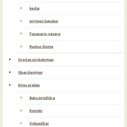
kedai
pirmieji batukai
Pavasaris-vasara
Ruduo-žiema
Greitas pristatymas
Išpardavimas
Kitos prekės
Batų priežiūra
Kojinės
Vidpadžiai