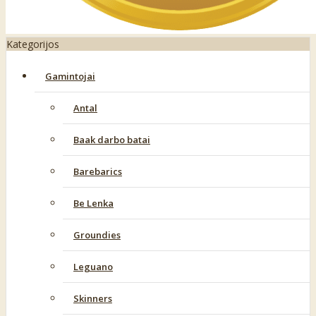
Kategorijos
Gamintojai
Antal
Baak darbo batai
Barebarics
Be Lenka
Groundies
Leguano
Skinners