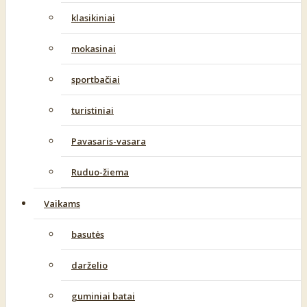
klasikiniai
mokasinai
sportbačiai
turistiniai
Pavasaris-vasara
Ruduo-žiema
Vaikams
basutės
darželio
guminiai batai