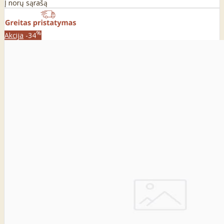
Į norų sąrašą
%
Akcija
-34