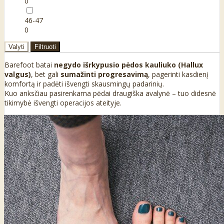
0
46-47
0
Valyti
Filtruoti
Barefoot batai
negydo išrkypusio pėdos kauliuko (Hallux
valgus)
, bet gali
sumažinti progresavimą
, pagerinti kasdienį
komfortą ir padėti išvengti skausmingų padarinių.
Kuo anksčiau pasirenkama pėdai draugiška avalynė – tuo didesnė
tikimybė išvengti operacijos ateityje.