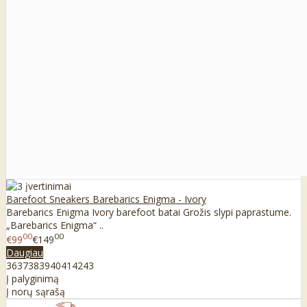
Barefoot Sneakers Barebarics Enigma - Ivory
Barebarics Enigma Ivory barefoot batai Grožis slypi paprastume.
„Barebarics Enigma“ ..
00
00
€99
€149
Daugiau
36
37
38
39
40
41
42
43
Į palyginimą
Į norų sąrašą