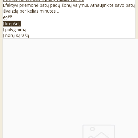
Efektyvi priemonė batų padų šonų valymui. Atnaujinkite savo batų
išvaizdą per kelias minutes ..
99
€9
Į krepšelį
Į palyginimą
Į norų sąrašą