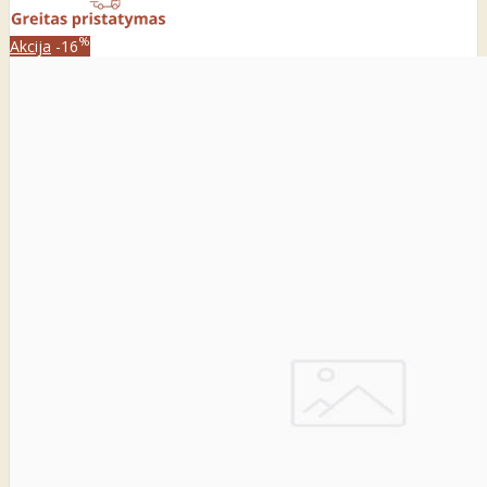
%
Akcija
-16