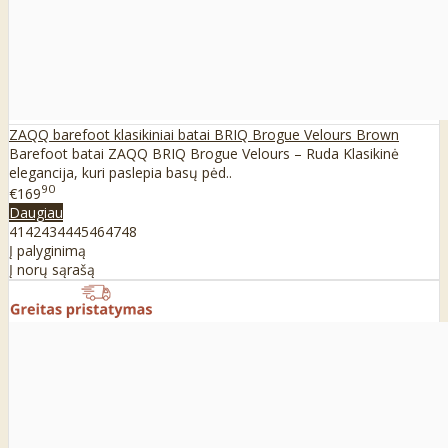
ZAQQ barefoot klasikiniai batai BRIQ Brogue Velours Brown
Barefoot batai ZAQQ BRIQ Brogue Velours – Ruda Klasikinė
elegancija, kuri paslepia basų pėd..
90
€169
Daugiau
41
42
43
44
45
46
47
48
Į palyginimą
Į norų sąrašą