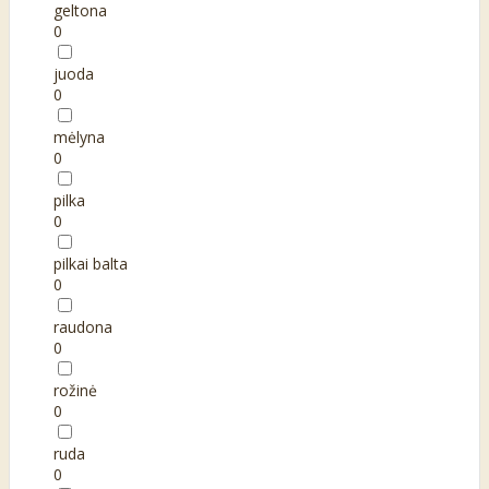
geltona
0
juoda
0
mėlyna
0
pilka
0
pilkai balta
0
raudona
0
rožinė
0
ruda
0