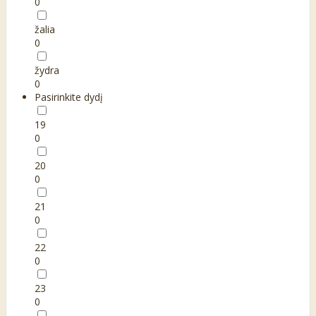
0
žalia
0
žydra
0
Pasirinkite dydį
19
0
20
0
21
0
22
0
23
0