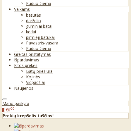
Ruduo-žiema
Vaikams
basutės
darželio
guminiai batai
kedai
pirmieji batukai
Pavasaris-vasara
Ruduo-žiema
Greitas pristatymas
Išpardavimas
Kitos prekės
Batų priežiūra
Kojinės
Vidpadžiai
Naujienos
Mano paskyra
00
€0
0
Prekių krepšelis tuščias!