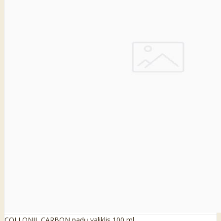
COLLONIL CARBON padų valiklis 100 ml