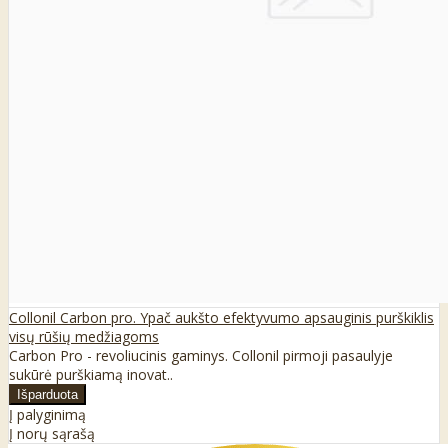
Collonil Carbon pro. Ypač aukšto efektyvumo apsauginis purškiklis
visų rūšių medžiagoms
Carbon Pro - revoliucinis gaminys. Collonil pirmoji pasaulyje
sukūrė purškiamą inovat..
Į palyginimą
Į norų sąrašą