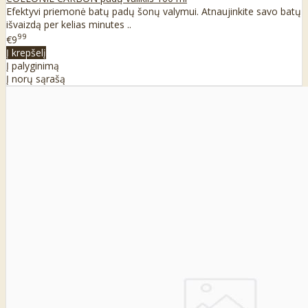
Efektyvi priemonė batų padų šonų valymui. Atnaujinkite savo batų
išvaizdą per kelias minutes ..
99
€9
Į krepšelį
Į palyginimą
Į norų sąrašą