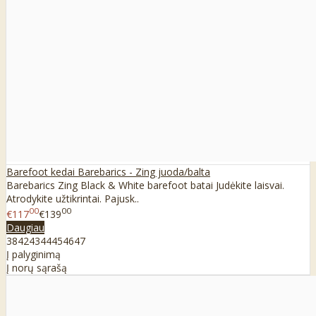
Barefoot kedai Barebarics - Zing juoda/balta
Barebarics Zing Black & White barefoot batai Judėkite laisvai.
Atrodykite užtikrintai. Pajusk..
00
00
€117
€139
Daugiau
38
42
43
44
45
46
47
Į palyginimą
Į norų sąrašą