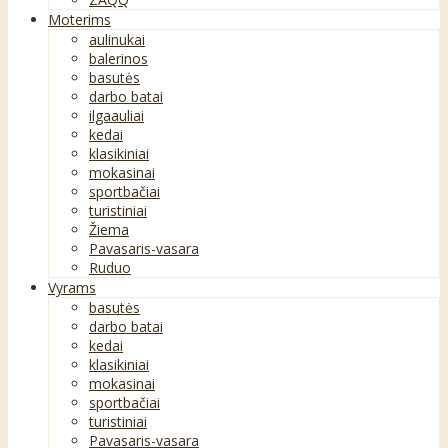
Moterims
aulinukai
balerinos
basutės
darbo batai
ilgaauliai
kedai
klasikiniai
mokasinai
sportbačiai
turistiniai
Žiema
Pavasaris-vasara
Ruduo
Vyrams
basutės
darbo batai
kedai
klasikiniai
mokasinai
sportbačiai
turistiniai
Pavasaris-vasara