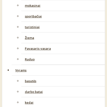
mokasinai
sportbačiai
turistiniai
Žiema
Pavasaris-vasara
Ruduo
Vyrams
basutės
darbo batai
kedai