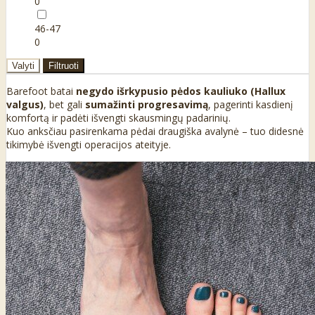
0
46-47
0
Valyti
Filtruoti
Barefoot batai
negydo išrkypusio pėdos kauliuko (Hallux
valgus)
, bet gali
sumažinti progresavimą
, pagerinti kasdienį
komfortą ir padėti išvengti skausmingų padarinių.
Kuo anksčiau pasirenkama pėdai draugiška avalynė – tuo didesnė
tikimybė išvengti operacijos ateityje.