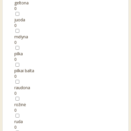
geltona
0
juoda
0
mėlyna
0
pilka
0
pilkai balta
0
raudona
0
rožinė
0
ruda
0