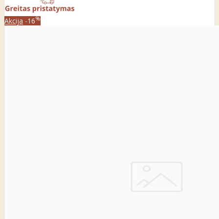
%
Akcija
-16