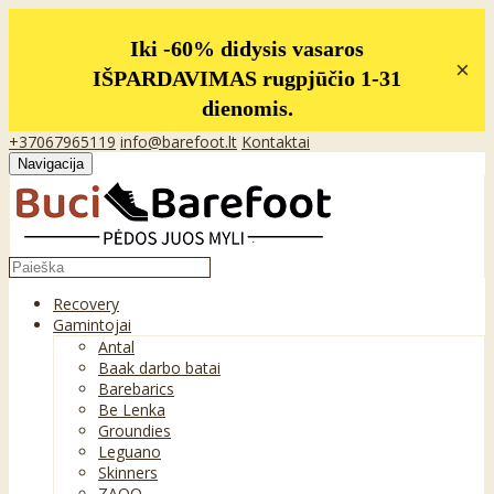
Iki -60% didysis vasaros
×
IŠPARDAVIMAS rugpjūčio 1-31
dienomis.
+37067965119
info@barefoot.lt
Kontaktai
Navigacija
Recovery
Gamintojai
Antal
Baak darbo batai
Barebarics
Be Lenka
Groundies
Leguano
Skinners
ZAQQ