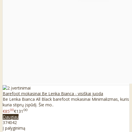
Barefoot mokasinai Be Lenka Bianca - visiškai juoda
Be Lenka Bianca All Black barefoot mokasinai Minimalizmas, kuris
kuria stiprų įspūdį. Šie mo..
00
00
€85
€131
Daugiau
37
40
42
Į palyginimą