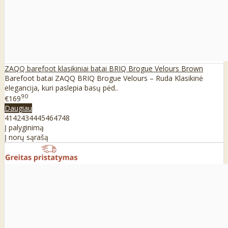
ZAQQ barefoot klasikiniai batai BRIQ Brogue Velours Brown
Barefoot batai ZAQQ BRIQ Brogue Velours – Ruda Klasikinė
elegancija, kuri paslepia basų pėd..
90
€169
Daugiau
41
42
43
44
45
46
47
48
Į palyginimą
Į norų sąrašą