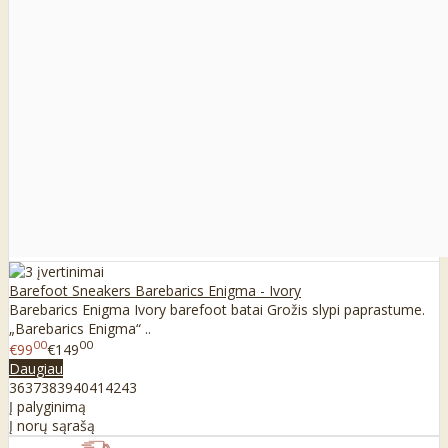
Barefoot Sneakers Barebarics Enigma - Ivory
Barebarics Enigma Ivory barefoot batai Grožis slypi paprastume.
„Barebarics Enigma“ ..
00
00
€99
€149
Daugiau
36
37
38
39
40
41
42
43
Į palyginimą
Į norų sąrašą