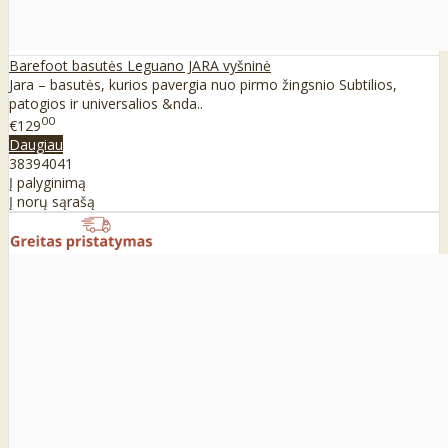
Barefoot basutės Leguano JARA vyšninė
Jara – basutės, kurios pavergia nuo pirmo žingsnio Subtilios,
patogios ir universalios &nda..
00
€129
Daugiau
38
39
40
41
Į palyginimą
Į norų sąrašą