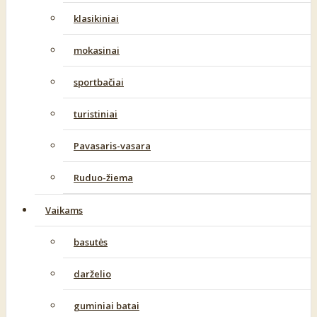
klasikiniai
mokasinai
sportbačiai
turistiniai
Pavasaris-vasara
Ruduo-žiema
Vaikams
basutės
darželio
guminiai batai