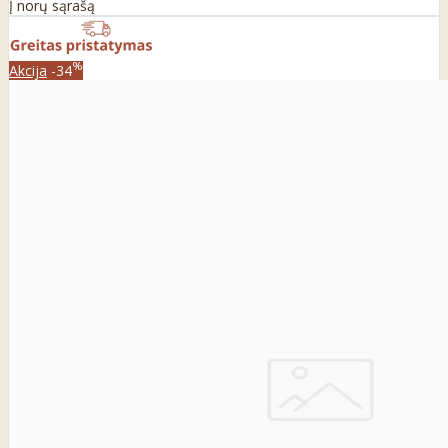
Į norų sąrašą
%
Akcija
-34