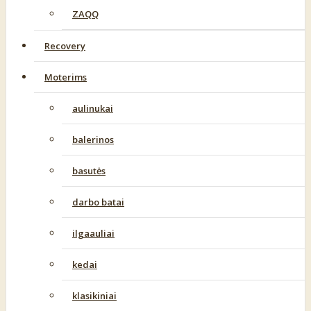
ZAQQ
Recovery
Moterims
aulinukai
balerinos
basutės
darbo batai
ilgaauliai
kedai
klasikiniai