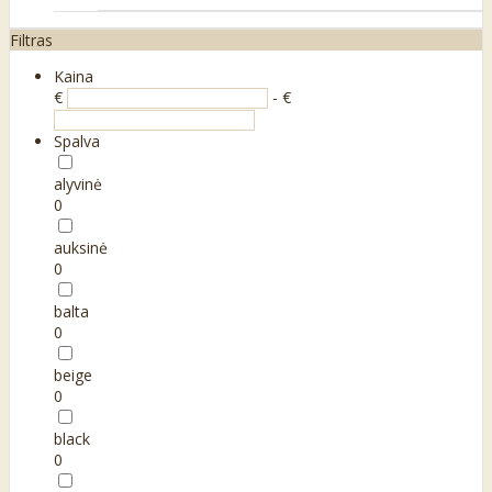
Filtras
Kaina
€
- €
Spalva
alyvinė
0
auksinė
0
balta
0
beige
0
black
0