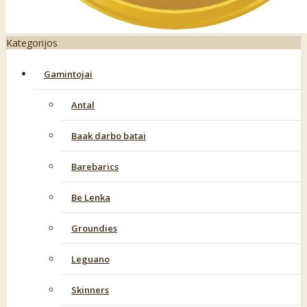
Kategorijos
Gamintojai
Antal
Baak darbo batai
Barebarics
Be Lenka
Groundies
Leguano
Skinners