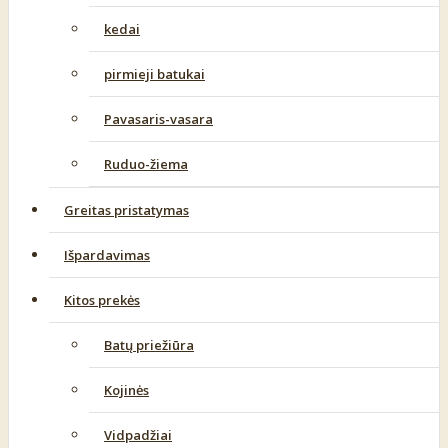
kedai
pirmieji batukai
Pavasaris-vasara
Ruduo-žiema
Greitas pristatymas
Išpardavimas
Kitos prekės
Batų priežiūra
Kojinės
Vidpadžiai