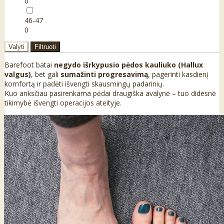
0
46-47
0
Valyti
Filtruoti
Barefoot batai
negydo išrkypusio pėdos kauliuko (Hallux
valgus)
, bet gali
sumažinti progresavimą
, pagerinti kasdienį
komfortą ir padėti išvengti skausmingų padarinių.
Kuo anksčiau pasirenkama pėdai draugiška avalynė – tuo didesnė
tikimybė išvengti operacijos ateityje.