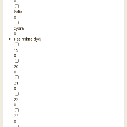
0
žalia
0
žydra
0
Pasirinkite dydį
19
0
20
0
21
0
22
0
23
0