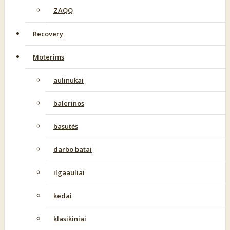
ZAQQ
Recovery
Moterims
aulinukai
balerinos
basutės
darbo batai
ilgaauliai
kedai
klasikiniai