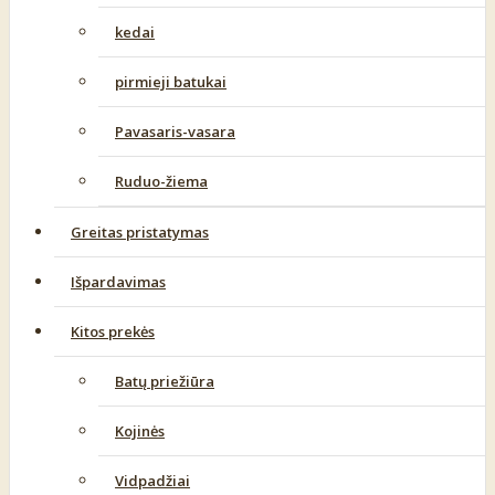
kedai
pirmieji batukai
Pavasaris-vasara
Ruduo-žiema
Greitas pristatymas
Išpardavimas
Kitos prekės
Batų priežiūra
Kojinės
Vidpadžiai