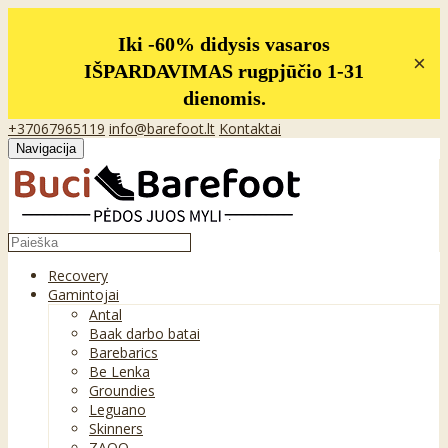
Iki -60% didysis vasaros
×
IŠPARDAVIMAS rugpjūčio 1-31
dienomis.
+37067965119
info@barefoot.lt
Kontaktai
Navigacija
Recovery
Gamintojai
Antal
Baak darbo batai
Barebarics
Be Lenka
Groundies
Leguano
Skinners
ZAQQ