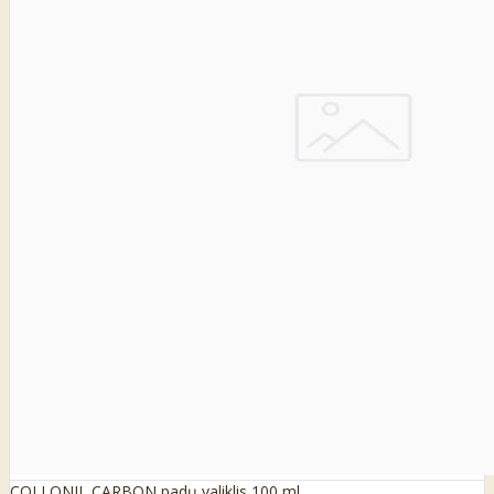
COLLONIL CARBON padų valiklis 100 ml