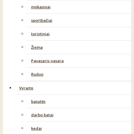
mokasinai
sportbačiai
turistiniai
Žiema
Pavasaris-vasara
Ruduo
Vyrams
basutės
darbo batai
kedai