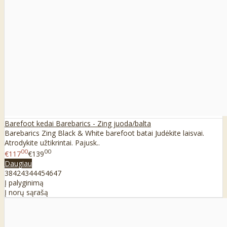
Barefoot kedai Barebarics - Zing juoda/balta
Barebarics Zing Black & White barefoot batai Judėkite laisvai.
Atrodykite užtikrintai. Pajusk..
00
00
€117
€139
Daugiau
38
42
43
44
45
46
47
Į palyginimą
Į norų sąrašą