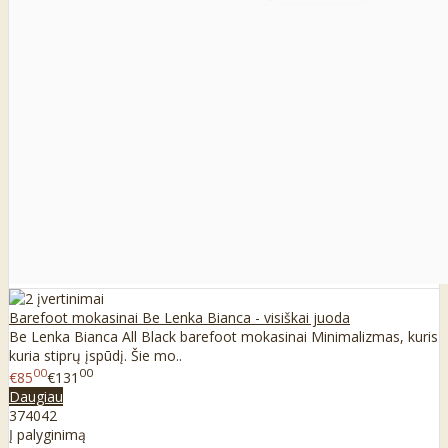
Barefoot mokasinai Be Lenka Bianca - visiškai juoda
Be Lenka Bianca All Black barefoot mokasinai Minimalizmas, kuris
kuria stiprų įspūdį. Šie mo..
00
00
€85
€131
Daugiau
37
40
42
Į palyginimą