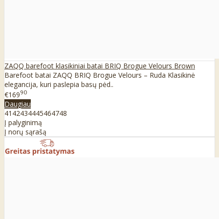
ZAQQ barefoot klasikiniai batai BRIQ Brogue Velours Brown
Barefoot batai ZAQQ BRIQ Brogue Velours – Ruda Klasikinė
elegancija, kuri paslepia basų pėd..
90
€169
Daugiau
41
42
43
44
45
46
47
48
Į palyginimą
Į norų sąrašą