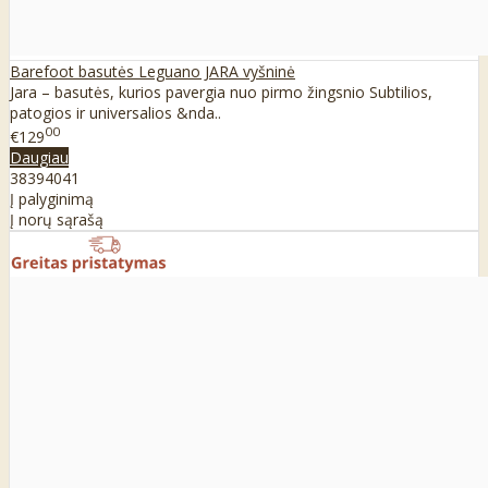
Barefoot basutės Leguano JARA vyšninė
Jara – basutės, kurios pavergia nuo pirmo žingsnio Subtilios,
patogios ir universalios &nda..
00
€129
Daugiau
38
39
40
41
Į palyginimą
Į norų sąrašą