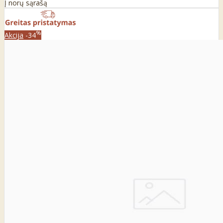
Į norų sąrašą
%
Akcija
-34