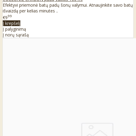
Efektyvi priemonė batų padų šonų valymui. Atnaujinkite savo batų
išvaizdą per kelias minutes ..
99
€9
Į krepšelį
Į palyginimą
Į norų sąrašą