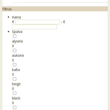
Filtras
Kaina
€
- €
Spalva
alyvinė
0
auksinė
0
balta
0
beige
0
black
0