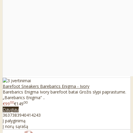
Barefoot Sneakers Barebarics Enigma - Ivory
Barebarics Enigma Ivory barefoot batai Grožis slypi paprastume.
„Barebarics Enigma“ ..
00
00
€99
€149
Daugiau
36
37
38
39
40
41
42
43
Į palyginimą
Į norų sąrašą