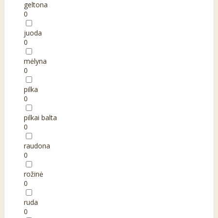
geltona
0
juoda
0
mėlyna
0
pilka
0
pilkai balta
0
raudona
0
rožinė
0
ruda
0