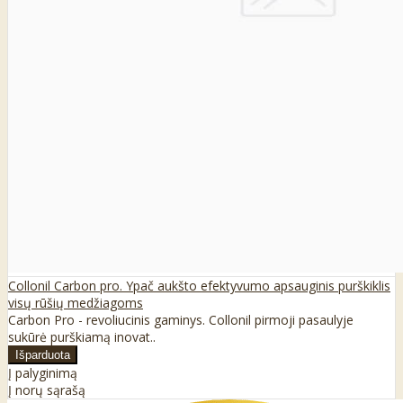
Collonil Carbon pro. Ypač aukšto efektyvumo apsauginis purškiklis
visų rūšių medžiagoms
Carbon Pro - revoliucinis gaminys. Collonil pirmoji pasaulyje
sukūrė purškiamą inovat..
Į palyginimą
Į norų sąrašą