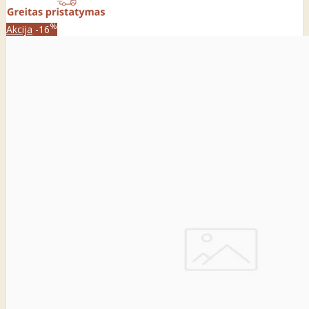
%
Akcija
-16