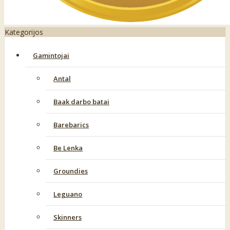
Kategorijos
Gamintojai
Antal
Baak darbo batai
Barebarics
Be Lenka
Groundies
Leguano
Skinners