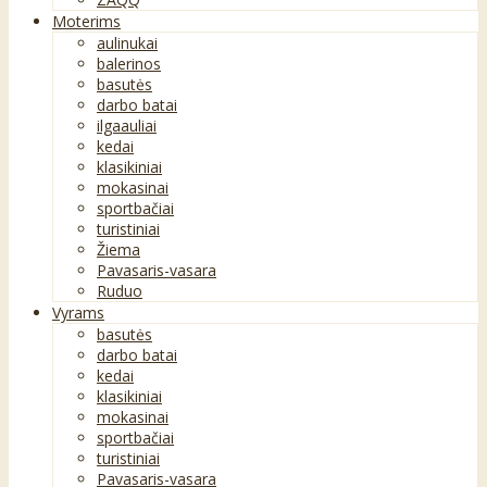
Moterims
aulinukai
balerinos
basutės
darbo batai
ilgaauliai
kedai
klasikiniai
mokasinai
sportbačiai
turistiniai
Žiema
Pavasaris-vasara
Ruduo
Vyrams
basutės
darbo batai
kedai
klasikiniai
mokasinai
sportbačiai
turistiniai
Pavasaris-vasara