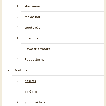
klasikiniai
mokasinai
sportbačiai
turistiniai
Pavasaris-vasara
Ruduo-žiema
Vaikams
basutės
darželio
guminiai batai