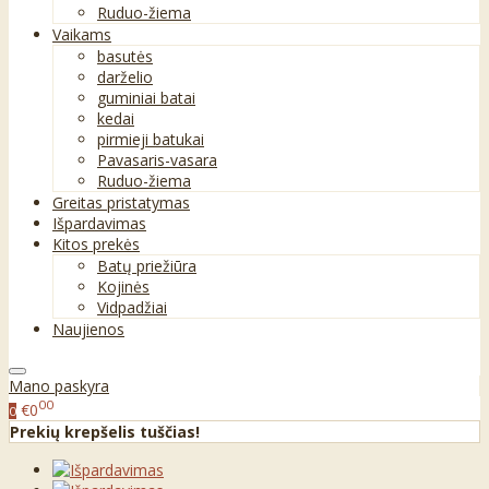
Ruduo-žiema
Vaikams
basutės
darželio
guminiai batai
kedai
pirmieji batukai
Pavasaris-vasara
Ruduo-žiema
Greitas pristatymas
Išpardavimas
Kitos prekės
Batų priežiūra
Kojinės
Vidpadžiai
Naujienos
Mano paskyra
00
€0
0
Prekių krepšelis tuščias!