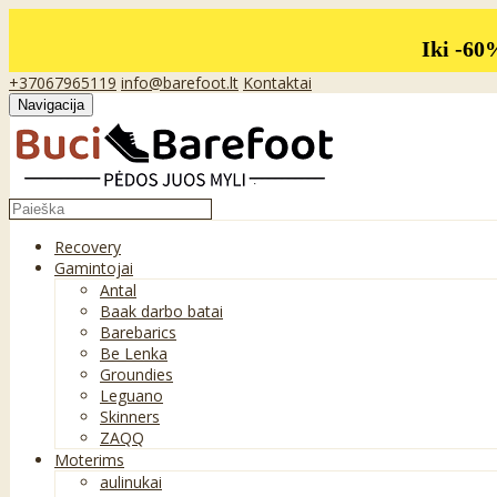
Iki -60
+37067965119
info@barefoot.lt
Kontaktai
Navigacija
Recovery
Gamintojai
Antal
Baak darbo batai
Barebarics
Be Lenka
Groundies
Leguano
Skinners
ZAQQ
Moterims
aulinukai