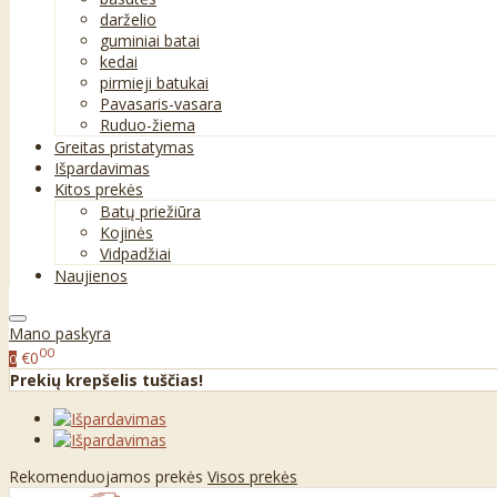
darželio
guminiai batai
kedai
pirmieji batukai
Pavasaris-vasara
Ruduo-žiema
Greitas pristatymas
Išpardavimas
Kitos prekės
Batų priežiūra
Kojinės
Vidpadžiai
Naujienos
Mano paskyra
00
€0
0
Prekių krepšelis tuščias!
Rekomenduojamos prekės
Visos prekės