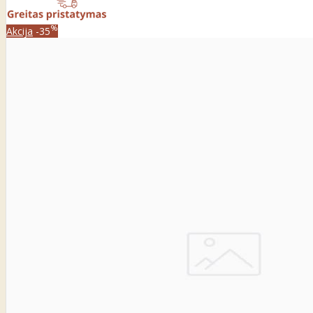
%
Akcija
-35