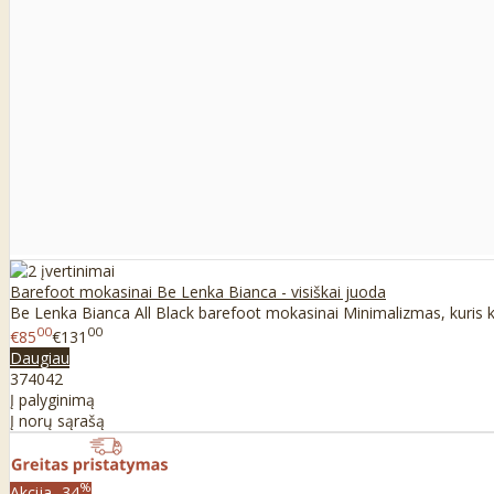
Barefoot mokasinai Be Lenka Bianca - visiškai juoda
Be Lenka Bianca All Black barefoot mokasinai Minimalizmas, kuris kur
00
00
€85
€131
Daugiau
37
40
42
Į palyginimą
Į norų sąrašą
%
Akcija
-34