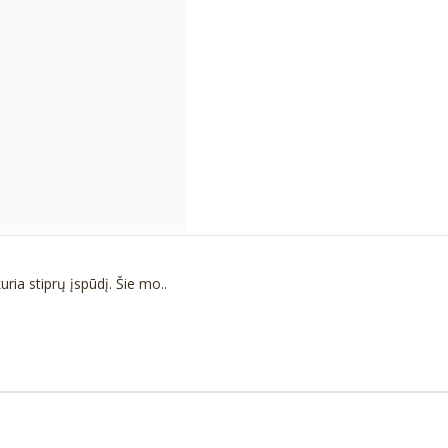
ia stiprų įspūdį. Šie mo..