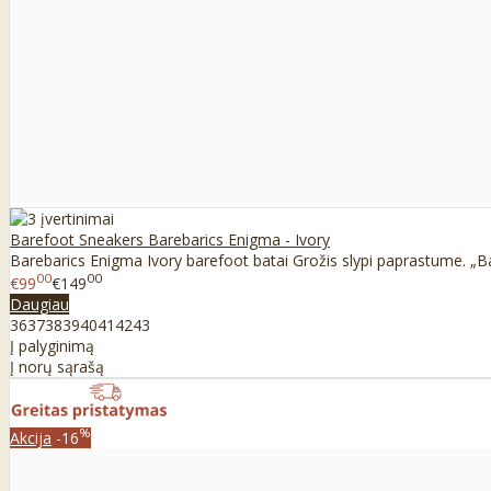
Barefoot Sneakers Barebarics Enigma - Ivory
Barebarics Enigma Ivory barefoot batai Grožis slypi paprastume. „Ba
00
00
€99
€149
Daugiau
36
37
38
39
40
41
42
43
Į palyginimą
Į norų sąrašą
%
Akcija
-16