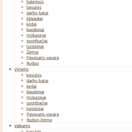
balerinos
basutės
darbo batai
ilgaauliai
kedai
klasikiniai
mokasinai
sportbačiai
turistiniai
Žiema
Pavasaris-vasara
Ruduo
Vyrams
basutės
darbo batai
kedai
klasikiniai
mokasinai
sportbačiai
turistiniai
Pavasaris-vasara
Ruduo-žiema
Vaikams
basutės