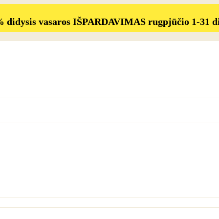
% didysis vasaros IŠPARDAVIMAS rugpjūčio 1-31 d