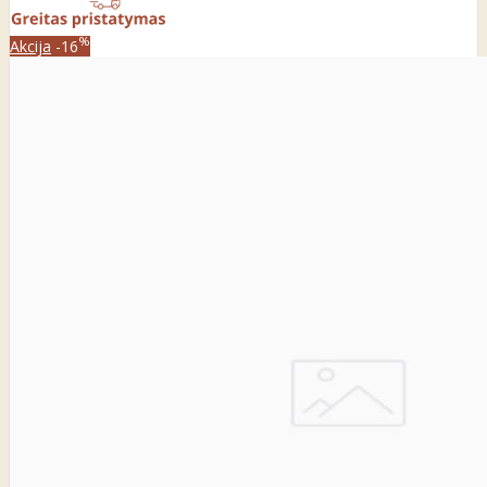
%
Akcija
-16