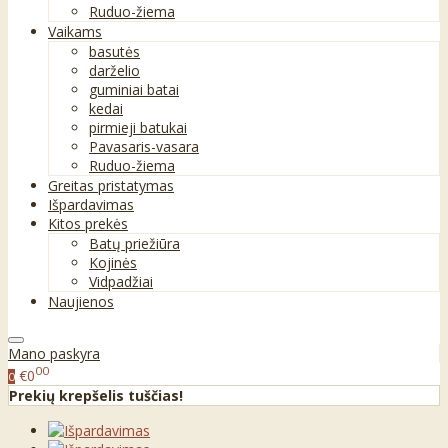
Ruduo-žiema
Vaikams
basutės
darželio
guminiai batai
kedai
pirmieji batukai
Pavasaris-vasara
Ruduo-žiema
Greitas pristatymas
Išpardavimas
Kitos prekės
Batų priežiūra
Kojinės
Vidpadžiai
Naujienos
Mano paskyra
00
€0
0
Prekių krepšelis tuščias!