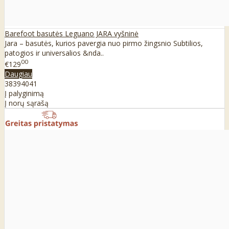
Barefoot basutės Leguano JARA vyšninė
Jara – basutės, kurios pavergia nuo pirmo žingsnio Subtilios,
patogios ir universalios &nda..
00
€129
Daugiau
38
39
40
41
Į palyginimą
Į norų sąrašą