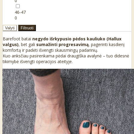
0
46-47
0
Valyti
Filtruoti
Barefoot batai
negydo išrkypusio pėdos kauliuko (Hallux
valgus)
, bet gali
sumažinti progresavimą
, pagerinti kasdienį
komfortą ir padėti išvengti skausmingų padarinių.
Kuo anksčiau pasirenkama pėdai draugiška avalynė – tuo didesnė
tikimybė išvengti operacijos ateityje.