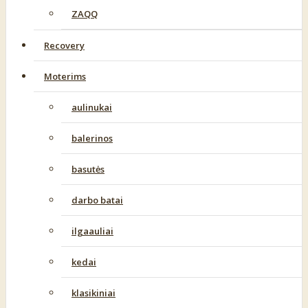
ZAQQ
Recovery
Moterims
aulinukai
balerinos
basutės
darbo batai
ilgaauliai
kedai
klasikiniai