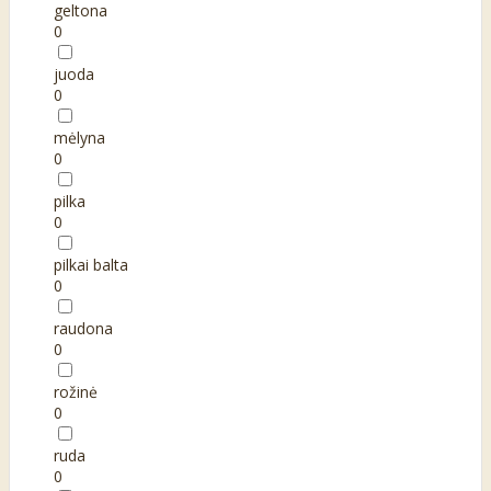
geltona
0
juoda
0
mėlyna
0
pilka
0
pilkai balta
0
raudona
0
rožinė
0
ruda
0