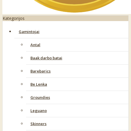
Kategorijos
Gamintojai
Antal
Baak darbo batai
Barebarics
Be Lenka
Groundies
Leguano
Skinners