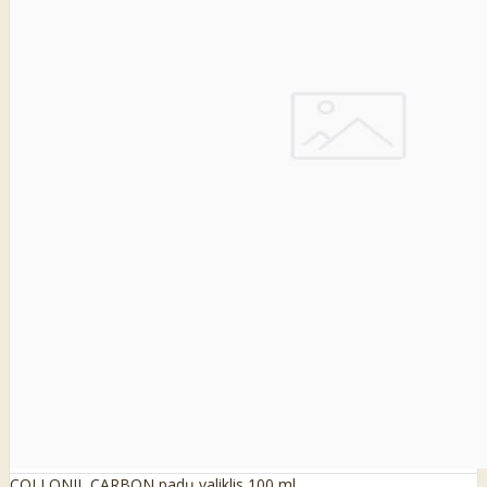
COLLONIL CARBON padų valiklis 100 ml