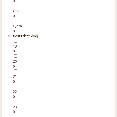
0
žalia
0
žydra
0
Pasirinkite dydį
19
0
20
0
21
0
22
0
23
0