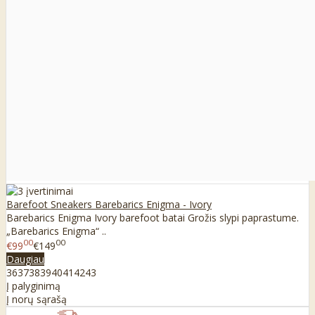
Barefoot Sneakers Barebarics Enigma - Ivory
Barebarics Enigma Ivory barefoot batai Grožis slypi paprastume.
„Barebarics Enigma“ ..
00
00
€99
€149
Daugiau
36
37
38
39
40
41
42
43
Į palyginimą
Į norų sąrašą