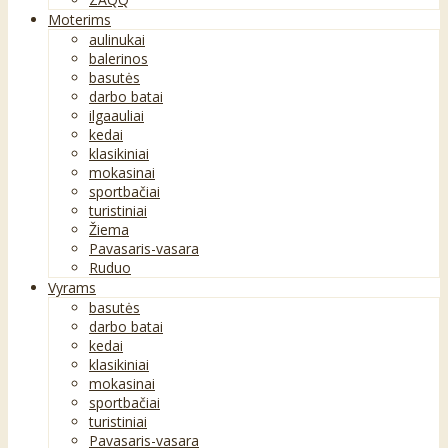
Moterims
aulinukai
balerinos
basutės
darbo batai
ilgaauliai
kedai
klasikiniai
mokasinai
sportbačiai
turistiniai
Žiema
Pavasaris-vasara
Ruduo
Vyrams
basutės
darbo batai
kedai
klasikiniai
mokasinai
sportbačiai
turistiniai
Pavasaris-vasara