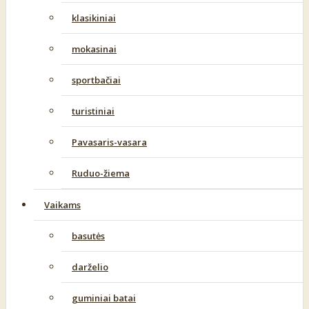
klasikiniai
mokasinai
sportbačiai
turistiniai
Pavasaris-vasara
Ruduo-žiema
Vaikams
basutės
darželio
guminiai batai