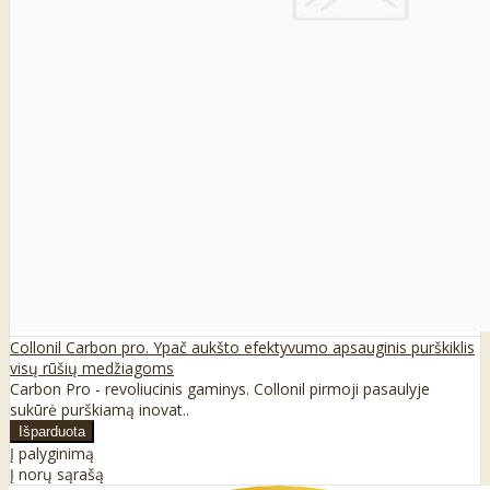
Collonil Carbon pro. Ypač aukšto efektyvumo apsauginis purškiklis
visų rūšių medžiagoms
Carbon Pro - revoliucinis gaminys. Collonil pirmoji pasaulyje
sukūrė purškiamą inovat..
Į palyginimą
Į norų sąrašą