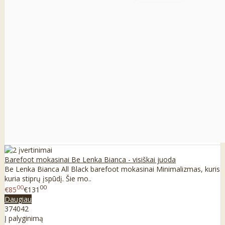
Barefoot mokasinai Be Lenka Bianca - visiškai juoda
Be Lenka Bianca All Black barefoot mokasinai Minimalizmas, kuris
kuria stiprų įspūdį. Šie mo..
00
00
€85
€131
Daugiau
37
40
42
Į palyginimą