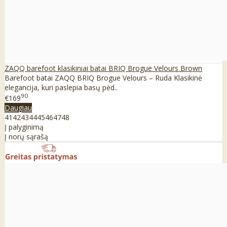
ZAQQ barefoot klasikiniai batai BRIQ Brogue Velours Brown
Barefoot batai ZAQQ BRIQ Brogue Velours – Ruda Klasikinė
elegancija, kuri paslepia basų pėd..
90
€169
Daugiau
41
42
43
44
45
46
47
48
Į palyginimą
Į norų sąrašą