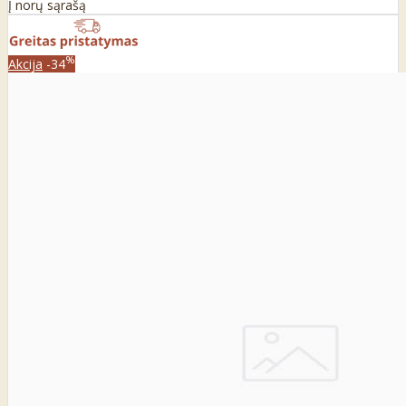
Į norų sąrašą
%
Akcija
-34