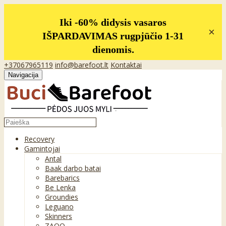
Iki -60% didysis vasaros
×
IŠPARDAVIMAS rugpjūčio 1-31
dienomis.
+37067965119
info@barefoot.lt
Kontaktai
Navigacija
Recovery
Gamintojai
Antal
Baak darbo batai
Barebarics
Be Lenka
Groundies
Leguano
Skinners
ZAQQ