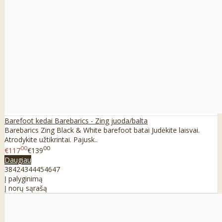
Barefoot kedai Barebarics - Zing juoda/balta
Barebarics Zing Black & White barefoot batai Judėkite laisvai.
Atrodykite užtikrintai. Pajusk..
00
00
€117
€139
Daugiau
38
42
43
44
45
46
47
Į palyginimą
Į norų sąrašą