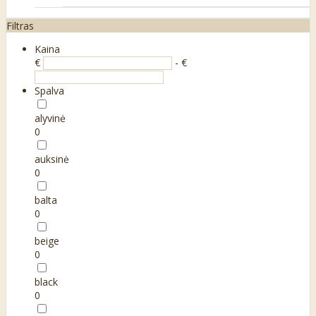
Filtras
Kaina
€
- €
Spalva
alyvinė
0
auksinė
0
balta
0
beige
0
black
0