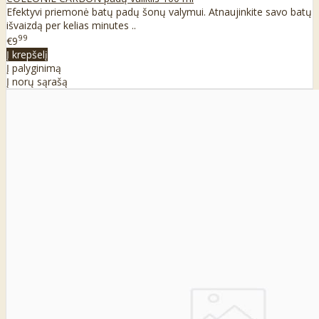
Efektyvi priemonė batų padų šonų valymui. Atnaujinkite savo batų
išvaizdą per kelias minutes ..
99
€9
Į krepšelį
Į palyginimą
Į norų sąrašą