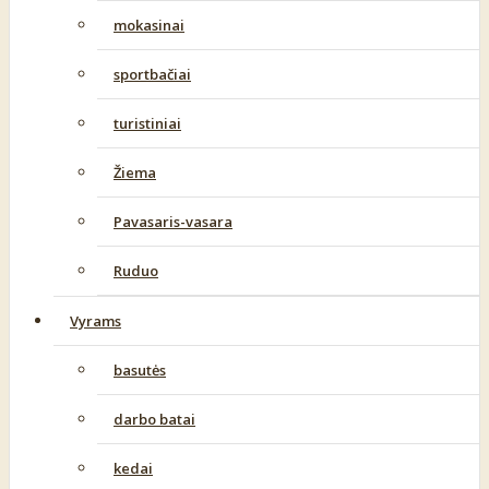
mokasinai
sportbačiai
turistiniai
Žiema
Pavasaris-vasara
Ruduo
Vyrams
basutės
darbo batai
kedai