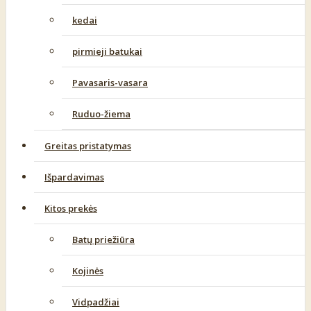
kedai
pirmieji batukai
Pavasaris-vasara
Ruduo-žiema
Greitas pristatymas
Išpardavimas
Kitos prekės
Batų priežiūra
Kojinės
Vidpadžiai